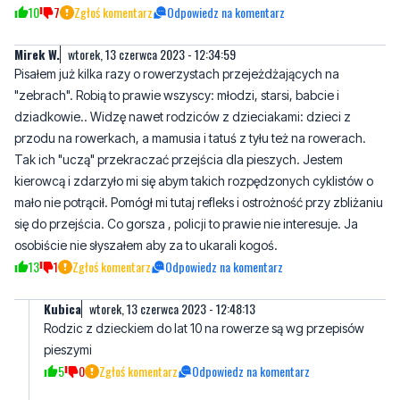
Pisałem już kilka razy o rowerzystach przejeżdżających na
"zebrach". Robią to prawie wszyscy: młodzi, starsi, babcie i
dziadkowie.. Widzę nawet rodziców z dzieciakami: dzieci z
przodu na rowerkach, a mamusia i tatuś z tyłu też na rowerach.
Tak ich "uczą" przekraczać przejścia dla pieszych. Jestem
kierowcą i zdarzyło mi się abym takich rozpędzonych cyklistów o
mało nie potrącił. Pomógł mi tutaj refleks i ostrożność przy zbliżaniu
się do przejścia. Co gorsza , policji to prawie nie interesuje. Ja
osobiście nie słyszałem aby za to ukarali kogoś.
13
1
Zgłoś komentarz
Odpowiedz na komentarz
Kubica
wtorek, 13 czerwca 2023 - 12:48:13
Rodzic z dzieckiem do lat 10 na rowerze są wg przepisów
pieszymi
5
0
Zgłoś komentarz
Odpowiedz na komentarz
Mirek W.
wtorek, 13 czerwca 2023 - 16:38:43
Tak drogi kolego. Tylko że napisałeś półprawdę. Przemilczał
najbardziej istotną część tego przepisu, a mianowicie: "...trz