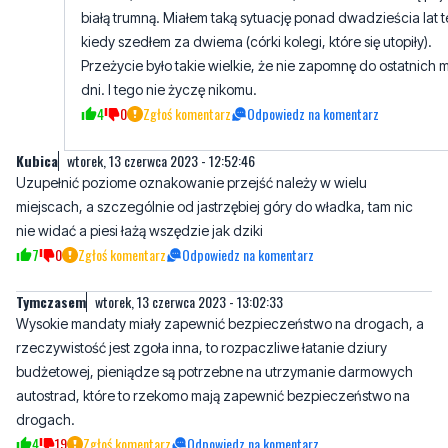
dni. I tego nie życzę nikomu.
4
0
Zgłoś komentarz
Odpowiedz na komentarz
Kubica
wtorek, 13 czerwca 2023 - 12:52:46
Uzupełnić poziome oznakowanie przejść należy w wielu
miejscach, a szczególnie od jastrzębiej góry do władka, tam nic
nie widać a piesi łażą wszędzie jak dziki
7
0
Zgłoś komentarz
Odpowiedz na komentarz
Tymczasem
wtorek, 13 czerwca 2023 - 13:02:33
Wysokie mandaty miały zapewnić bezpieczeństwo na drogach, a
rzeczywistość jest zgoła inna, to rozpaczliwe łatanie dziury
budżetowej, pieniądze są potrzebne na utrzymanie darmowych
autostrad, które to rzekomo mają zapewnić bezpieczeństwo na
drogach.
4
19
Zgłoś komentarz
Odpowiedz na komentarz
/\ TEN WYŻEJ TO IDIOTA (prawda
środa, 14 czerwca 2023 -
boli?)
06:47:19