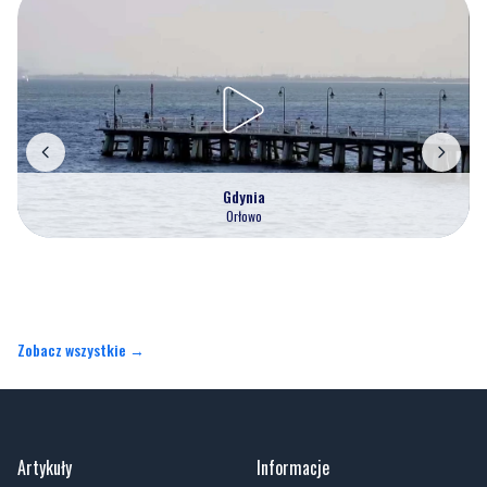
Gdynia
Orłowo
Zobacz wszystkie →
Artykuły
Informacje
Wiadomości
O portalu
Sport
Kontakt