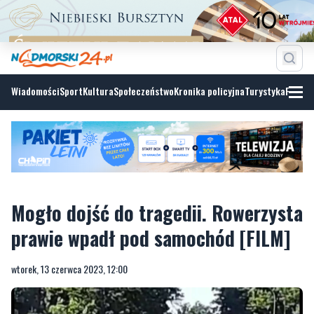
Wiadomości
Sport
Kultura
Społeczeństwo
Kronika policyjna
Turystyka
Fotoga
Mogło dojść do tragedii. Rowerzysta
prawie wpadł pod samochód [FILM]
wtorek, 13 czerwca 2023, 12:00