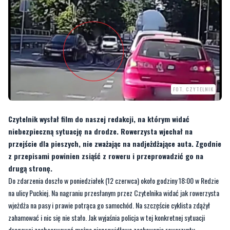
FOT. CZYTELNIK
Czytelnik wysłał film do naszej redakcji, na którym widać
niebezpieczną sytuację na drodze. Rowerzysta wjechał na
przejście dla pieszych, nie zważając na nadjeżdżające auta. Zgodnie
z przepisami powinien zsiąść z roweru i przeprowadzić go na
drugą stronę.
Do zdarzenia doszło w poniedziałek (12 czerwca) około godziny 18:00 w Redzie
na ulicy Puckiej. Na nagraniu przesłanym przez Czytelnika widać jak rowerzysta
wjeżdża na pasy i prawie potrąca go samochód. Na szczęście cyklista zdążył
zahamować i nic się nie stało. Jak wyjaśnia policja w tej konkretnej sytuacji
drogowej zaobserwować można nieprawidłowe zachowanie rowerzysty.
—
Wjeżdża on na przejście dla pieszych, gdzie zgodnie z przepisami powinien
zsiąść z roweru i rower przeprowadzić na drugą stronę, po upewnieniu się że jest to
bezpieczne. Na filmie widzimy także cysternę która zasłania widok nadjeżdżających