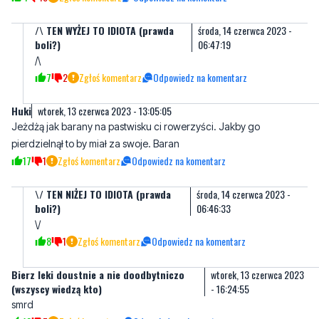
/\
7
2
Zgłoś komentarz
Odpowiedz na komentarz
Huki
wtorek, 13 czerwca 2023 - 13:05:05
Jeżdżą jak barany na pastwisku ci rowerzyści. Jakby go
pierdzielnął to by miał za swoje. Baran
17
1
Zgłoś komentarz
Odpowiedz na komentarz
\/ TEN NIŻEJ TO IDIOTA (prawda
środa, 14 czerwca 2023 -
boli?)
06:46:33
\/
8
1
Zgłoś komentarz
Odpowiedz na komentarz
Bierz leki doustnie a nie doodbytniczo
wtorek, 13 czerwca 2023
(wszyscy wiedzą kto)
- 16:24:55
smrd
12
5
Zgłoś komentarz
Odpowiedz na komentarz
Książe Wacław
środa, 14 czerwca 2023 - 19:43:09
"Tymczasem" machał skórą i urwał sobie napleta jak pisał bzdury w