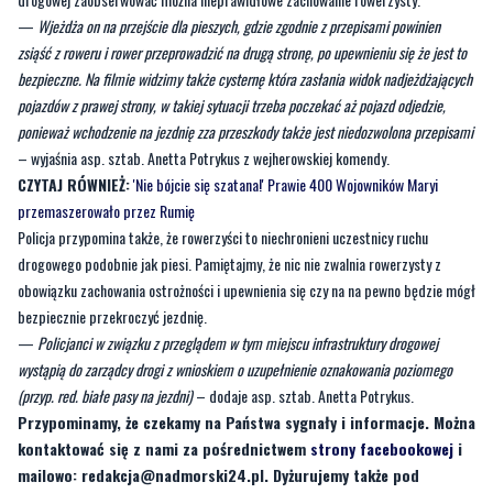
pojazdów z prawej strony, w takiej sytuacji trzeba poczekać aż pojazd odjedzie,
ponieważ wchodzenie na jezdnię zza przeszkody także jest niedozwolona przepisami
– wyjaśnia asp. sztab. Anetta Potrykus z wejherowskiej komendy.
CZYTAJ RÓWNIEŻ:
'Nie bójcie się szatana!' Prawie 400 Wojowników Maryi
przemaszerowało przez Rumię
Policja przypomina także, że rowerzyści to niechronieni uczestnicy ruchu
drogowego podobnie jak piesi. Pamiętajmy, że nic nie zwalnia rowerzysty z
obowiązku zachowania ostrożności i upewnienia się czy na na pewno będzie mógł
bezpiecznie przekroczyć jezdnię.
—
Policjanci w związku z przeglądem w tym miejscu infrastruktury drogowej
wystąpią do zarządcy drogi z wnioskiem o uzupełnienie oznakowania poziomego
(przyp. red. białe pasy na jezdni)
– dodaje asp. sztab. Anetta Potrykus.
Przypominamy, że czekamy na Państwa sygnały i informacje. Można
kontaktować się z nami za pośrednictwem
strony facebookowej
i
mailowo:
redakcja@nadmorski24.pl
. Dyżurujemy także pod
numerem telefonu 729 715 670.