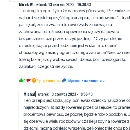
pamiętać, że nie zwalnia to rowerzysty z obowiązku
zachowania ostrożności i upewnienia się czy na pewno
bezpiecznie może przekroczyć jezdnię..." Czy paroletnie
dziecko jadące przed rodzicem jest w stanie to ocenić
chociażby wg zasady ograniczonego zaufania? Nie ucz i nie
toleruj takiej jazdy wobec swoich dzieci, bo możesz gorzko
zapłakać, czego Ci nie życzę.
4
1
Zgłoś komentarz
Odpowiedz na komentarz
Michał
wtorek, 13 czerwca 2023 - 18:56:43
Ten przepis jest szokujący, ponieważ dziecko nauczone o
najmłodszych lat jazdy rowerem przez przejście, to prawie
procentowa pewność, że później będzie robiło podobnie. 
się obserwuje wielu rodziców w czasie jazdy na rowerze z
dziećmi, można odnieść wrażenie, że koniecznie chcą pój
białą trumną. Miałem taką sytuację ponad dwadzieścia lat 
kiedy szedłem za dwiema (córki kolegi, które się utopiły).
Przeżycie było takie wielkie, że nie zapomnę do ostatnich 