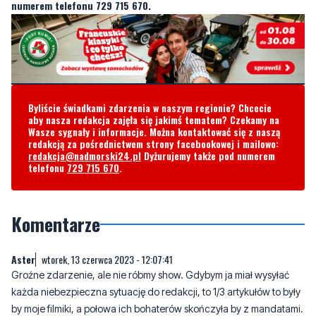
Byliście świadkami zdarzenia w naszym regionie? Chcecie
aby nasza redakcja zajęła się jakimś tematem? Czekamy na
Wasze sygnały i informacje. Można kontaktować się z naszą
redakcją za pośrednictwem strony facebookowej i mailowo:
redakcja@nadmorski24.pl
Dyżurujemy także pod numerem
telefonu
729 715 670
.
Komentarze
Aster
wtorek, 13 czerwca 2023 - 12:07:41
Groźne zdarzenie, ale nie róbmy show. Gdybym ja miał wysyłać
każda niebezpieczna sytuację do redakcji, to 1/3 artykułów to były
by moje filmiki, a połowa ich bohaterów skończyła by z mandatami.
10
7
Zgłoś komentarz
Odpowiedz na komentarz
Mirek W.
wtorek, 13 czerwca 2023 - 12:34:59