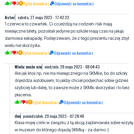
4
3
Zgłoś komentarz
Odpowiedz na komentarz
Aster
sobota, 27 maja 2023 - 17:42:22
1 czerwca to czwartek. Ci co jeżdżą na codzień i tak mają
miesięczne bilety, pozostali jedynie po szkole mają czas na jakąś
darmowa eskapadę. Podejrzewam, że z tego prezentu raczej zbyt
wielu nie skorzysta.
3
1
Zgłoś komentarz
Odpowiedz na komentarz
Wielu może nie
niedziela, 28 maja 2023 - 08:04:43
Ale jak ktoś np. nie ma miesięcznego na SKMke, bo do szkoły
dojeżdża autobusem, to jakby chciał podjechać sobie gdzieś
szybciej lub dalej, to zawsze może z SKMki skorzystać i to bez
płacenia.
1
0
Zgłoś komentarz
Odpowiedz na komentarz
ilm
poniedziałek, 29 maja 2023 - 07:28:48
Klasa mojej córki w związku z tą akcją zaplanowała sobie wizytę
w muzeum do którego dojadą SKMką - za darmo :)