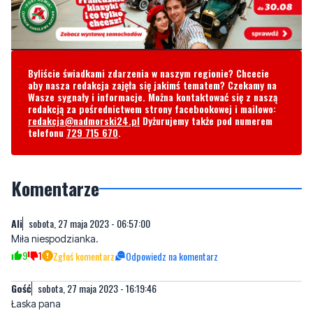
Byliście świadkami zdarzenia w naszym regionie? Chcecie
aby nasza redakcja zajęła się jakimś tematem? Czekamy na
Wasze sygnały i informacje. Można kontaktować się z naszą
redakcją za pośrednictwem strony facebookowej i mailowo:
redakcja@nadmorski24.pl
Dyżurujemy także pod numerem
telefonu
729 715 670
.
Komentarze
Ali
sobota, 27 maja 2023 - 06:57:00
Miła niespodzianka.
9
1
Zgłoś komentarz
Odpowiedz na komentarz
Gość
sobota, 27 maja 2023 - 16:19:46
Łaska pana