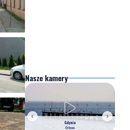
Nasze kamery
Gdynia
Orłowo