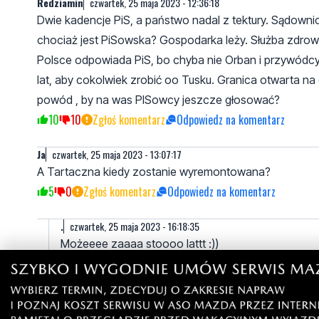
Redziamin
czwartek, 25 maja 2023 - 12:36:18
Dwie kadencje PiS, a państwo nadal z tektury. Sądowni
chociaż jest PiSowska? Gospodarka leży. Służba zdrowia
Polsce odpowiada PiS, bo chyba nie Orban i przywódcy
lat, aby cokolwiek zrobić oo Tusku. Granica otwarta na o
powód , by na was PISowcy jeszcze głosować?
10
10
Zgłoś komentarz
Odpowiedz na komentarz
Ja
czwartek, 25 maja 2023 - 13:07:17
A Tartaczna kiedy zostanie wyremontowana?
5
0
Zgłoś komentarz
Odpowiedz na komentarz
.
czwartek, 25 maja 2023 - 16:18:35
Możeeee zaaaa stoooo lattt :))
4
1
Zgłoś komentarz
Odpowiedz na komentarz
wejher
wtorek, 30 maja 2023 - 11:05:50
Jak dokończą połączenie Budowlanych Przemysłowa