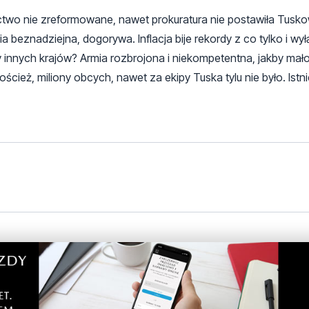
ctwo nie zreformowane, nawet prokuratura nie postawiła Tusko
 beznadziejna, dogorywa. Inflacja bije rekordy z co tylko i wy
 innych krajów? Armia rozbrojona i niekompetentna, jakby mał
ścież, miliony obcych, nawet za ekipy Tuska tylu nie było. Istnie
. Inaczej nie da się zamknąć ruchu.