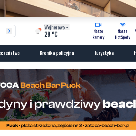
Wejherowo
Nasze
Nasze
o
28
C
kamery
HotSpoty
eczeństwo
Kronika policyjna
Turystyka
F