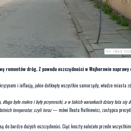
FOT. TWOJA TEL
awę remontów dróg. Z powodu oszczędności w Wejherowie naprawy
kryzysem i inflacją, jakie dotknęły wszystkie samorządy, władze miasta z
 długo było mokro i były przymrozki, a w takich warunkach dziury łata się d
atnich temperatur, czyli teraz
— mówi Beata Rutkiewicz, zastępca prezyd
są do bardzo dużych oszczędności. Ciąć koszty należało przede wszystki