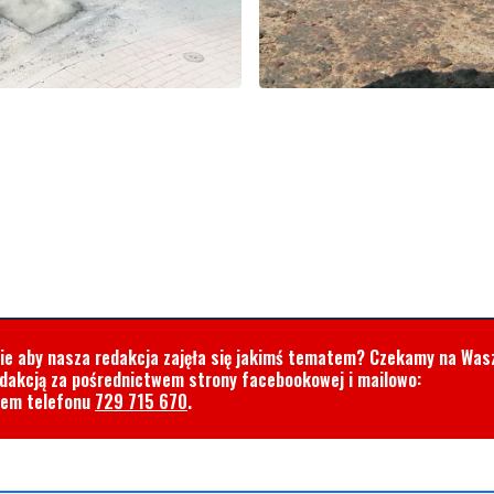
cie aby nasza redakcja zajęła się jakimś tematem? Czekamy na Was
edakcją za pośrednictwem strony facebookowej i mailowo:
rem telefonu
729 715 670
.