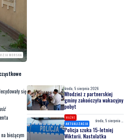
EWIZJA MORSKA
 cząstkowe
środa, 5 sierpnia 2026
decydowały się
Młodzież z partnerskiej
gminy zakończyła wakacyjny
pobyt
ość
enta
WAŻNE
środa, 5 sierpnia 2026
AKTUALIZACJA
Policja szuka 15-letniej
m na bieżącym
Wiktorii. Nastolatka