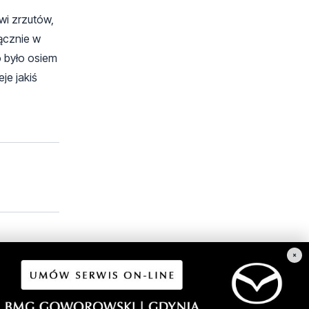
wi zrzutów,
łącznie w
o było osiem
je jakiś
×