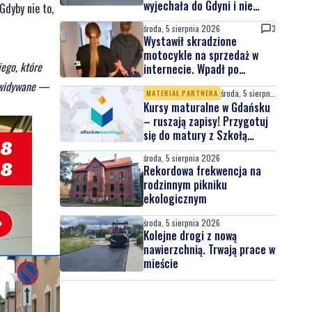
wyjechała do Gdyni i nie
Gdyby nie to,
wróciła
środa, 5 sierpnia 2026
3
Wystawił skradzione
motocykle na sprzedaż w
ego, które
internecie. Wpadł po
zgłoszeniu właściciela
ewidywane
—
środa, 5 sierpnia 2026
MATERIAŁ PARTNERA
Kursy maturalne w Gdańsku
– ruszają zapisy! Przygotuj
się do matury z Szkołą
Effective Teaching!
środa, 5 sierpnia 2026
Rekordowa frekwencja na
rodzinnym pikniku
ekologicznym
środa, 5 sierpnia 2026
Kolejne drogi z nową
nawierzchnią. Trwają prace w
mieście