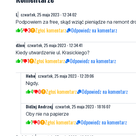
L
czwartek, 25 maja 2023 - 12:34:02
Podpowiem za free, skąd wziąć pieniądze na remont dr
5
3
Zgłoś komentarz
Odpowiedz na komentarz
dżon
czwartek, 25 maja 2023 - 12:34:41
Kiedy utwardzenie ul. Krasickiego?
1
1
Zgłoś komentarz
Odpowiedz na komentarz
Hehe
czwartek, 25 maja 2023 - 12:39:06
Nigdy.
4
0
Zgłoś komentarz
Odpowiedz na komentarz
Didżej Andrzej
czwartek, 25 maja 2023 - 18:16:07
Oby nie na papierze
1
0
Zgłoś komentarz
Odpowiedz na komentarz