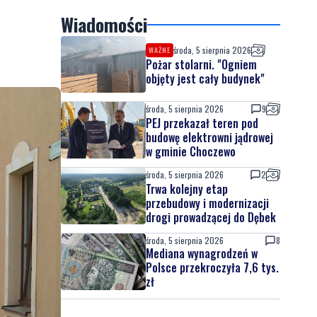
Wiadomości
środa, 5 sierpnia 2026
WAŻNE
Pożar stolarni. "Ogniem
objęty jest cały budynek"
środa, 5 sierpnia 2026
9
PEJ przekazał teren pod
budowę elektrowni jądrowej
w gminie Choczewo
środa, 5 sierpnia 2026
2
Trwa kolejny etap
przebudowy i modernizacji
drogi prowadzącej do Dębek
środa, 5 sierpnia 2026
8
Mediana wynagrodzeń w
Polsce przekroczyła 7,6 tys.
zł