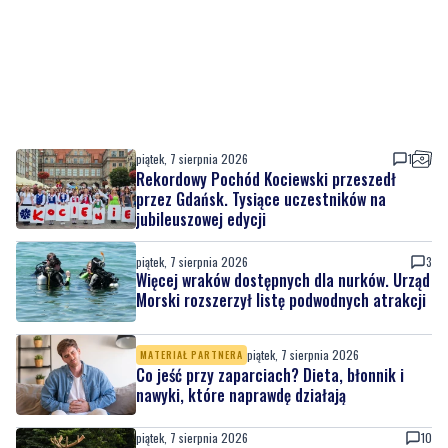
piątek, 7 sierpnia 2026
1
Rekordowy Pochód Kociewski przeszedł
przez Gdańsk. Tysiące uczestników na
jubileuszowej edycji
piątek, 7 sierpnia 2026
3
Więcej wraków dostępnych dla nurków. Urząd
Morski rozszerzył listę podwodnych atrakcji
piątek, 7 sierpnia 2026
MATERIAŁ PARTNERA
Co jeść przy zaparciach? Dieta, błonnik i
nawyki, które naprawdę działają
piątek, 7 sierpnia 2026
10
Łosie coraz częściej pojawiają się na
Półwyspie Helskim. Burmistrz chce nowych
znaków drogowych