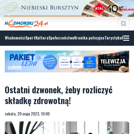
Wiadomości
Sport
Kultura
Społeczeństwo
Kronika policyjna
Turystyka
Fotoga
Ostatni dzwonek, żeby rozliczyć
składkę zdrowotną!
sobota, 20 maja 2023, 10:00