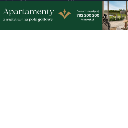
Fotogalerie
Nasze HotSpoty
Nasze kamery
Praca
Praca IT Gdańsk
GoWork.pl
Dodaj ofertę pracy
Nadmorski24.pl - portal informacyjny z Małego Trójmiasta Kaszubskiego. Twoja
codzienna dawka najnowszych wiadomości z najbliższej okolicy. Informacje
społeczne, kulturalne i sportowe z Wejherowa, Pucka, Redy, Rumi i okolic.
Zawsze sprawdzone i aktualne info dla mieszkańców Małego Trójmiasta
Kaszubskiego.