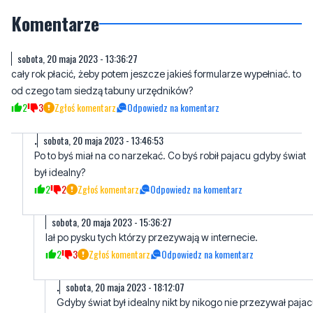
sobota, 20 maja 2023 - 13:36:27
cały rok płacić, żeby potem jeszcze jakieś formularze wypełniać. to
od czego tam siedzą tabuny urzędników?
2
3
Zgłoś komentarz
Odpowiedz na komentarz
.
sobota, 20 maja 2023 - 13:46:53
Po to byś miał na co narzekać. Co byś robił pajacu gdyby świat
był idealny?
2
2
Zgłoś komentarz
Odpowiedz na komentarz
sobota, 20 maja 2023 - 15:36:27
lał po pysku tych którzy przezywają w internecie.
2
3
Zgłoś komentarz
Odpowiedz na komentarz
.
sobota, 20 maja 2023 - 18:12:07
Gdyby świat był idealny nikt by nikogo nie przezywał pajac
3
0
Zgłoś komentarz
Odpowiedz na komentarz