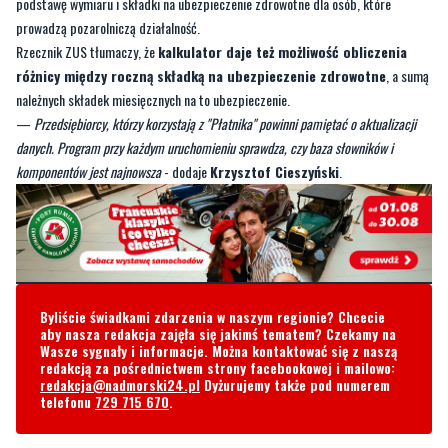
różnicy między roczną składką na ubezpieczenie zdrowotne
, a sumą
należnych składek miesięcznych na to ubezpieczenie.
—
Przedsiębiorcy, którzy korzystają z "Płatnika" powinni pamiętać o aktualizacji
danych. Program przy każdym uruchomieniu sprawdza, czy baza słowników i
komponentów jest najnowsza
- dodaje
Krzysztof Cieszyński
.
Byliście świadkami zdarzenia w naszym regionie? Chcecie
aby nasza redakcja zajęła się jakimś tematem? Czekamy na
Wasze sygnały i informacje. Można kontaktować się z naszą
redakcją za pośrednictwem strony facebookowej i mailowo:
redakcja@nadmorski24.pl
Dyżurujemy także pod numerem
telefonu
729 715 670
.
Komentarze