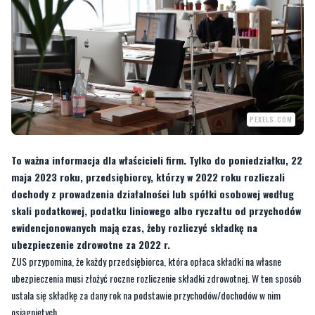
PEXELS.COM
To ważna informacja dla właścicieli firm. Tylko do poniedziałku, 22
maja 2023 roku, przedsiębiorcy, którzy w 2022 roku rozliczali
dochody z prowadzenia działalności lub spółki osobowej według
skali podatkowej, podatku liniowego albo ryczałtu od przychodów
ewidencjonowanych mają czas, żeby rozliczyć składkę na
ubezpieczenie zdrowotne za 2022 r.
ZUS przypomina, że każdy przedsiębiorca, która opłaca składki na własne
ubezpieczenia musi złożyć roczne rozliczenie składki zdrowotnej. W ten sposób
ustala się składkę za dany rok na podstawie przychodów/dochodów w nim
osiągniętych.
ZOBACZ TAKŻE:
Tylu milionerów mieszka w powiatach wejherowskim
i puckim
—
Roczne rozliczenie składki na ubezpieczenie zdrowotne przedsiębiorcy robią w