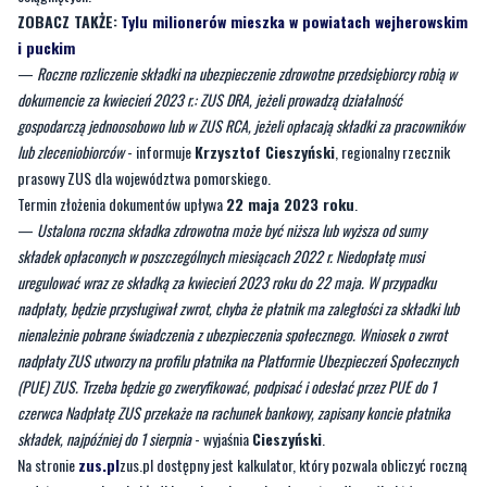
dokumencie za kwiecień 2023 r.: ZUS DRA, jeżeli prowadzą działalność
gospodarczą jednoosobowo lub w ZUS RCA, jeżeli opłacają składki za pracowników
lub zleceniobiorców
- informuje
Krzysztof Cieszyński
, regionalny rzecznik
prasowy ZUS dla województwa pomorskiego.
Termin złożenia dokumentów upływa
22 maja 2023 roku
.
—
Ustalona roczna składka zdrowotna może być niższa lub wyższa od sumy
składek opłaconych w poszczególnych miesiącach 2022 r. Niedopłatę musi
uregulować wraz ze składką za kwiecień 2023 roku do 22 maja. W przypadku
nadpłaty, będzie przysługiwał zwrot, chyba że płatnik ma zaległości za składki lub
nienależnie pobrane świadczenia z ubezpieczenia społecznego. Wniosek o zwrot
nadpłaty ZUS utworzy na profilu płatnika na Platformie Ubezpieczeń Społecznych
(PUE) ZUS. Trzeba będzie go zweryfikować, podpisać i odesłać przez PUE do 1
czerwca Nadpłatę ZUS przekaże na rachunek bankowy, zapisany koncie płatnika
składek, najpóźniej do 1 sierpnia
- wyjaśnia
Cieszyński
.
Na stronie
zus.pl
zus.pl dostępny jest kalkulator, który pozwala obliczyć roczną
podstawę wymiaru i składki na ubezpieczenie zdrowotne dla osób, które
prowadzą pozarolniczą działalność.
Rzecznik ZUS tłumaczy, że
kalkulator daje też możliwość obliczenia