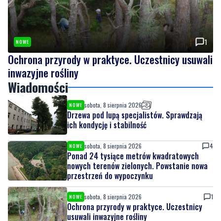
1
NOWE
Ochrona przyrody w praktyce. Uczestnicy usuwali
inwazyjne rośliny
Wiadomości
sobota, 8 sierpnia 2026
NOWE
Drzewa pod lupą specjalistów. Sprawdzają
ich kondycję i stabilność
sobota, 8 sierpnia 2026
4
NOWE
Ponad 24 tysiące metrów kwadratowych
nowych terenów zielonych. Powstanie nowa
przestrzeń do wypoczynku
sobota, 8 sierpnia 2026
1
NOWE
Ochrona przyrody w praktyce. Uczestnicy
usuwali inwazyjne rośliny
sobota, 8 sierpnia 2026
NOWE
Ważna informacja dla kierowców! Zmiany w