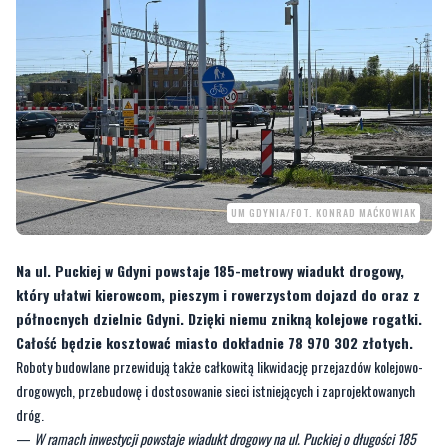
UM GDYNIA/FOT. KONRAD MAĆKOWIAK
Na ul. Puckiej w Gdyni powstaje 185-metrowy wiadukt drogowy,
który ułatwi kierowcom, pieszym i rowerzystom dojazd do oraz z
północnych dzielnic Gdyni. Dzięki niemu znikną kolejowe rogatki.
Całość będzie kosztować miasto dokładnie 78 970 302 złotych.
Roboty budowlane przewidują także całkowitą likwidację przejazdów kolejowo-
drogowych, przebudowę i dostosowanie sieci istniejących i zaprojektowanych
dróg.
—
W ramach inwestycji powstaje wiadukt drogowy na ul. Puckiej o długości 185
metrów i szerokości 18,15 metra, który ma prowadzić nad liniami kolejowymi 201,
228 oraz grupą torów stacji Gdynia Port, na północ od ul. Przemysłowej. Znajdą się
tam dwa pasy ruchu, 1,5-metrowy chodnik dla pieszych oraz ścieżka rowerowa.