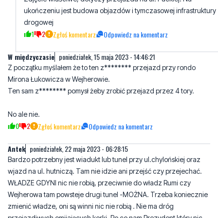
W międzyczasie
poniedziałek, 15 maja 2023 - 14:46:21
Z początku myślałem że to ten z******** przejazd przy rondo
Mirona Łukowicza w Wejherowie.
Ten sam z******** pomysł żeby zrobić przejazd przez 4 tory.
No ale nie.
0
2
Zgłoś komentarz
Odpowiedz na komentarz
Antek
poniedziałek, 22 maja 2023 - 06:28:15
Bardzo potrzebny jest wiadukt lub tunel przy ul.chylońskiej oraz
wjazd na ul. hutniczą. Tam nie idzie ani przejść czy przejechać.
WŁADZE GDYNI nic nie robią, przeciwnie do władz Rumi czy
Wejherowa tam powsteje drugi tunel -MOŻNA. Trzeba koniecznie
zmienić władze, oni są winni nic nie robią . Nie ma dróg
przejazdiwych omijających korki. Po co nam Prezydent który nic
nie robi
0
0
Zgłoś komentarz
Odpowiedz na komentarz