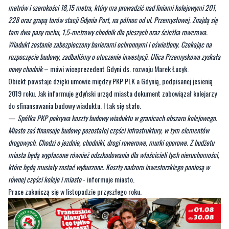
Wiadukt zostanie zabezpieczony barierami ochronnymi i oświetlony. Czekając na
rozpoczęcie budowy, zadbaliśmy o otoczenie inwestycji. Ulica Przemyskowa zyskała
nowy chodnik
– mówi wiceprezedent Gdyni ds. rozwoju Marek Łucyk.
Obiekt powstaje dzięki umowie między PKP PLK a Gdynią, podpisanej jesienią
2019 roku. Jak informuje gdyński urząd miasta dokument zobowiązał kolejarzy
do sfinansowania budowy wiaduktu. I tak się stało.
—
Spółka PKP pokrywa koszty budowy wiaduktu w granicach obszaru kolejowego.
Miasto zaś finansuje budowę pozostałej części infrastruktury, w tym elementów
drogowych. Chodzi o jezdnie, chodniki, drogi rowerowe, murki oporowe. Z budżetu
miasta będą wypłacone również odszkodowania dla właścicieli tych nieruchomości,
które będą musiały zostać wyburzone. Koszty nadzoru inwestorskiego poniosą w
równej części koleje i miasto
- informuje miasto.
Prace zakończą się w listopadzie przyszłego roku.
Byliście świadkami zdarzenia w naszym regionie? Chcecie