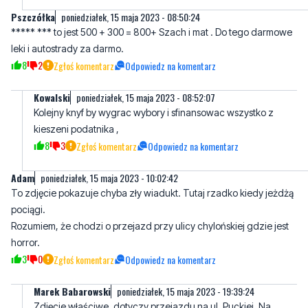
8
2
Zgłoś komentarz
Odpowiedz na komentarz
Kowalski
poniedziałek, 15 maja 2023 - 08:52:07
Kolejny knyf by wygrac wybory i sfinansowac wszystko z
kieszeni podatnika ,
8
3
Zgłoś komentarz
Odpowiedz na komentarz
Adam
poniedziałek, 15 maja 2023 - 10:02:42
To zdjęcie pokazuje chyba zły wiadukt. Tutaj rzadko kiedy jeżdżą
pociągi.
Rozumiem, że chodzi o przejazd przy ulicy chylońskiej gdzie jest
horror.
3
0
Zgłoś komentarz
Odpowiedz na komentarz
Marek Babarowski
poniedziałek, 15 maja 2023 - 19:39:24
Zdjęcie właściwe, dotyczy przejazdu na ul. Puckiej. Na
ukończeniu jest budowa objazdów i tymczasowej infrastruktury
drogowej
1
2
Zgłoś komentarz
Odpowiedz na komentarz