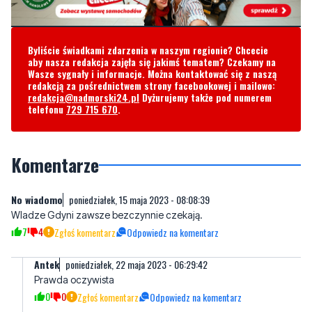
aby nasza redakcja zajęła się jakimś tematem? Czekamy na
Wasze sygnały i informacje. Można kontaktować się z naszą
redakcją za pośrednictwem strony facebookowej i mailowo:
redakcja@nadmorski24.pl
Dyżurujemy także pod numerem
telefonu
729 715 670
.
Komentarze
No wiadomo
poniedziałek, 15 maja 2023 - 08:08:39
Wladze Gdyni zawsze bezczynnie czekają.
7
4
Zgłoś komentarz
Odpowiedz na komentarz
Antek
poniedziałek, 22 maja 2023 - 06:29:42
Prawda oczywista
0
0
Zgłoś komentarz
Odpowiedz na komentarz
Pszczółka
poniedziałek, 15 maja 2023 - 08:50:24
***** *** to jest 500 + 300 = 800+ Szach i mat . Do tego darmowe
leki i autostrady za darmo.