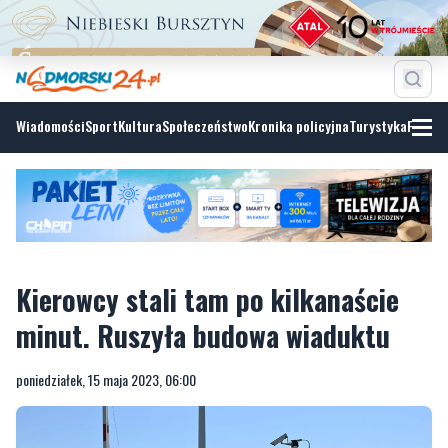
Wiadomości
Sport
Kultura
Społeczeństwo
Kronika policyjna
Turystyka
Fotoga
Kierowcy stali tam po kilkanaście
minut. Ruszyła budowa wiaduktu
poniedziałek, 15 maja 2023, 06:00