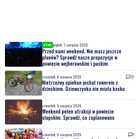
piątek, 7 sierpnia 2026
NOWE
Przed nami weekend. Nie masz jeszcze
planów? Sprawdź nasze propozycje w
powiecie wejherowskim i puckim
czwartek, 6 sierpnia 2026
12
Nietrzeźwy opiekun jechał rowerem z
dzieckiem. Dziewczynka nie miała kasku
czwartek, 6 sierpnia 2026
Weekend pełen atrakcji w powiecie
słupskim. Sprawdź, co zaplanowano
czwartek, 6 sierpnia 2026
1
Kolorowy korowód, muzyka i regionalne
smaki. Nadchodzi Święto Kociewia