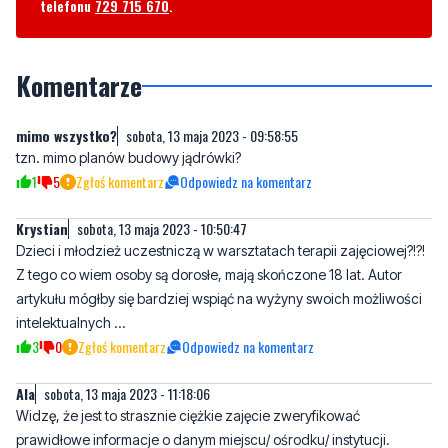
Komentarze
mimo wszystko?
sobota, 13 maja 2023 - 09:58:55
tzn. mimo planów budowy jądrówki?
1
5
Zgłoś komentarz
Odpowiedz na komentarz
Krystian
sobota, 13 maja 2023 - 10:50:47
Dzieci i młodzież uczestniczą w warsztatach terapii zajęciowej?!?!
Z tego co wiem osoby są dorosłe, mają skończone 18 lat. Autor
artykułu mógłby się bardziej wspiąć na wyżyny swoich możliwości
intelektualnych ...
3
0
Zgłoś komentarz
Odpowiedz na komentarz
Ala
sobota, 13 maja 2023 - 11:18:06
Widzę, że jest to strasznie ciężkie zajęcie zweryfikować
prawidłowe informacje o danym miejscu/ ośrodku/ instytucji.
Brawo Nadmorski24.pl za szerzenie nieprawdziwych informacji. I
tak pewnie nikt nie poprawi błędów merytorycznych w tym
"artykule".