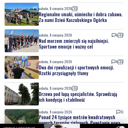
sobota, 8 sierpnia 2026
6
Nad morzem zmierzyli się najsilniejsi.
Sportowe emocje i ważny cel
sobota, 8 sierpnia 2026
4
Dwa dni rywalizacji i sportowych emocji.
Rzutki przyciągnęły tłumy
sobota, 8 sierpnia 2026
Drzewa pod lupą specjalistów. Sprawdzają
ich kondycję i stabilność
sobota, 8 sierpnia 2026
13
Ponad 24 tysiące metrów kwadratowych
nowych terenów zielonych. Powstanie nowa
przestrzeń do wypoczynku