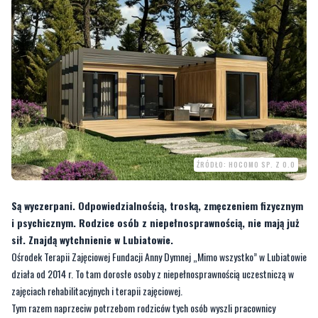
ŹRÓDŁO: HOCOMO SP. Z O.O
Są wyczerpani. Odpowiedzialnością, troską, zmęczeniem fizycznym
i psychicznym. Rodzice osób z niepełnosprawnością, nie mają już
sił. Znajdą wytchnienie w Lubiatowie.
Ośrodek Terapii Zajęciowej Fundacji Anny Dymnej „Mimo wszystko” w Lubiatowie
działa od 2014 r. To tam dorosłe osoby z niepełnosprawnością uczestniczą w
zajęciach rehabilitacyjnych i terapii zajęciowej.
Tym razem naprzeciw potrzebom rodziców tych osób wyszli pracownicy
ośrodka. Tuż obok budynku należącego do Fundacji wybudowanych zostanie
wstępnie 5 budynków wypoczynkowych dla osób z niepełnosprawnością i ich
rodziców. Oddanie domków do użytków przewidziane jest na jubileusz 10-lecia