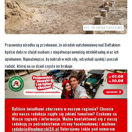
FOT. FB GMINA CHOCZEWO
Pracownicy ośrodka są przekonani, że ośrodek wytchnieniowy nad Bałtykiem
będzie dobrze służył osobom z niepełnosprawnością intelektualną oraz ich
opiekunom. Najważniejsze, by nabrali w nich siłę, odzyskali spokój i poczuli
radość, której na co dzień często im brakuje.
Byliście świadkami zdarzenia w naszym regionie? Chcecie
aby nasza redakcja zajęła się jakimś tematem? Czekamy na
Wasze sygnały i informacje. Można kontaktować się z naszą
redakcją za pośrednictwem strony facebookowej i mailowo:
redakcja@nadmorski24.pl
Dyżurujemy także pod numerem
telefonu
729 715 670
.