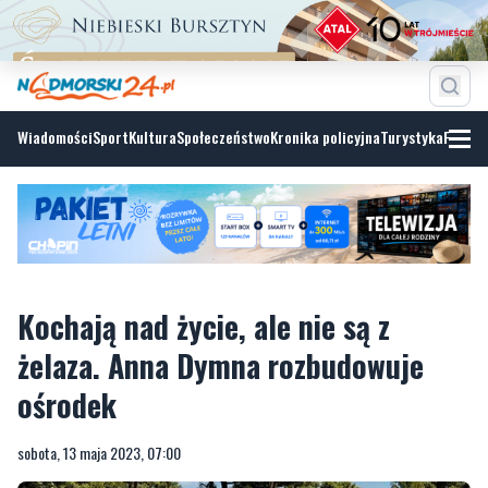
Wiadomości
Sport
Kultura
Społeczeństwo
Kronika policyjna
Turystyka
Fotoga
Kochają nad życie, ale nie są z
żelaza. Anna Dymna rozbudowuje
ośrodek
sobota, 13 maja 2023, 07:00