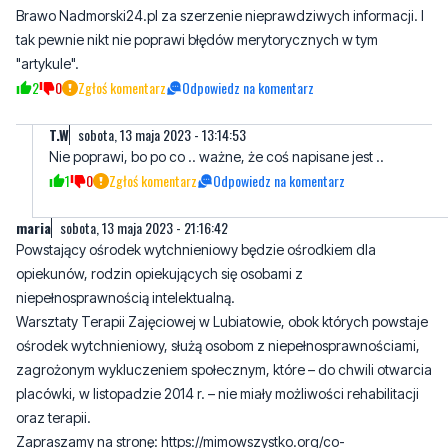
2
0
Zgłoś komentarz
Odpowiedz na komentarz
T.W
sobota, 13 maja 2023 - 13:14:53
Nie poprawi, bo po co .. ważne, że coś napisane jest ..
1
0
Zgłoś komentarz
Odpowiedz na komentarz
maria
sobota, 13 maja 2023 - 21:16:42
Powstający ośrodek wytchnieniowy będzie ośrodkiem dla
opiekunów, rodzin opiekujących się osobami z
niepełnosprawnością intelektualną.
Warsztaty Terapii Zajęciowej w Lubiatowie, obok których powstaje
ośrodek wytchnieniowy, służą osobom z niepełnosprawnościami,
zagrożonym wykluczeniem społecznym, które – do chwili otwarcia
placówki, w listopadzie 2014 r. – nie miały możliwości rehabilitacji
oraz terapii.
Zapraszamy na stronę: https://mimowszystko.org/co-
robimy/osrodek-wytchnieniowy-w-lubiatowie/
3
0
Zgłoś komentarz
Odpowiedz na komentarz