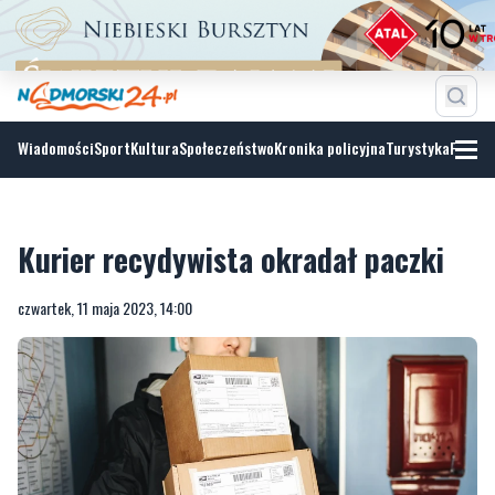
Wiadomości
Sport
Kultura
Społeczeństwo
Kronika policyjna
Turystyka
Fotoga
Kurier recydywista okradał paczki
czwartek, 11 maja 2023, 14:00