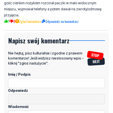
anton
piątek, 12 maja 2023 - 17:24:20
a ja wiem kto to :) robił to samo dawno temu i by nie wpadł tylko inni
pracownicy w tej firmie kurierskiej go podj***li do koordynatora,
gość cienkim nożykiem rozcinał paczki w mało widocznym
miejscu, wyjmował telefony a potem dawał na zwroty/odmowę
przyjęcia.
1
0
Zgłoś komentarz
Odpowiedz na komentarz
Napisz swój komentarz
Nie hejtuj, pisz kulturalnie i zgodne z prawem
komentarze! Jeśli widzisz niestosowny wpis -
kliknij "zgłoś nadużycie".
Imię / Podpis
Odpowiedz