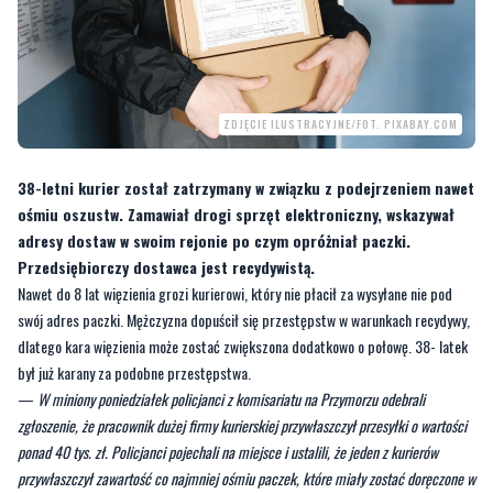
ZDJĘCIE ILUSTRACYJNE/FOT. PIXABAY.COM
38-letni kurier został zatrzymany w związku z podejrzeniem nawet
ośmiu oszustw. Zamawiał drogi sprzęt elektroniczny, wskazywał
adresy dostaw w swoim rejonie po czym opróżniał paczki.
Przedsiębiorczy dostawca jest recydywistą.
Nawet do 8 lat więzienia grozi kurierowi, który nie płacił za wysyłane nie pod
swój adres paczki. Mężczyzna dopuścił się przestępstw w warunkach recydywy,
dlatego kara więzienia może zostać zwiększona dodatkowo o połowę. 38- latek
był już karany za podobne przestępstwa.
—
W miniony poniedziałek policjanci z komisariatu na Przymorzu odebrali