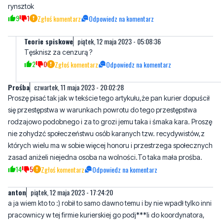
Bvc
czwartek, 11 maja 2023 - 17:40:29
Admin! Weź kasuj komentarze o polityce,to nie miejsce na to.
Ogarnijcie się w tym portalu bo komentarze schodzą na psy,sam
rynsztok
9
1
Zgłoś komentarz
Odpowiedz na komentarz
Teorie spiskowe
piątek, 12 maja 2023 - 05:08:36
Tęsknisz za cenzurą ?
2
0
Zgłoś komentarz
Odpowiedz na komentarz
Prośba
czwartek, 11 maja 2023 - 20:02:28
Proszę pisać tak jak w tekście tego artykułu,że pan kurier dopuścił
się przestępstwa w warunkach powrotu do tego przestępstwa
rodzajowo podobnego i za to grozi jemu taka i śmaka kara. Proszę
nie zohydzć społeczeństwu osób karanych tzw. recydywistów,z
których wielu ma w sobie więcej honoru i przestrzega społecznych
zasad aniżeli niejedna osoba na wolności.To taka mała prośba.
14
5
Zgłoś komentarz
Odpowiedz na komentarz