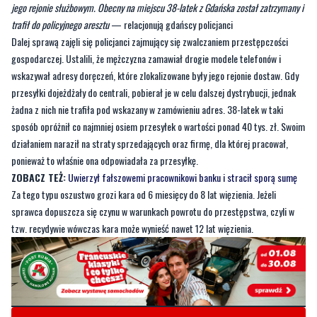
zgłoszenie, że pracownik dużej firmy kurierskiej przywłaszczył przesyłki o wartości
ponad 40 tys. zł. Policjanci pojechali na miejsce i ustalili, że jeden z kurierów
przywłaszczył zawartość co najmniej ośmiu paczek, które miały zostać doręczone w
jego rejonie służbowym. Obecny na miejscu 38-latek z Gdańska został zatrzymany i
trafił do policyjnego aresztu
— relacjonują gdańscy policjanci
Dalej sprawą zajęli się policjanci zajmujący się zwalczaniem przestępczości
gospodarczej. Ustalili, że mężczyzna zamawiał drogie modele telefonów i
wskazywał adresy doręczeń, które zlokalizowane były jego rejonie dostaw. Gdy
przesyłki dojeżdżały do centrali, pobierał je w celu dalszej dystrybucji, jednak
żadna z nich nie trafiła pod wskazany w zamówieniu adres. 38-latek w taki
sposób opróżnił co najmniej osiem przesyłek o wartości ponad 40 tys. zł. Swoim
działaniem naraził na straty sprzedających oraz firmę, dla której pracował,
ponieważ to właśnie ona odpowiadała za przesyłkę.
ZOBACZ TEŻ:
Uwierzył fałszowemi pracownikowi banku i stracił sporą sumę
Za tego typu oszustwo grozi kara od 6 miesięcy do 8 lat więzienia. Jeżeli
sprawca dopuszcza się czynu w warunkach powrotu do przestępstwa, czyli w
tzw. recydywie wówczas kara może wynieść nawet 12 lat więzienia.