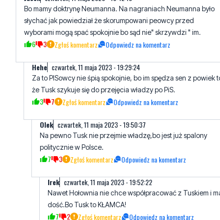
3
7
Zgłoś komentarz
Odpowiedz na komentarz
Jacek
czwartek, 11 maja 2023 - 18:42:15
Bo mamy doktrynę Neumanna. Na nagraniach Neumanna było
słychać jak powiedział że skorumpowani peowcy przed
wyborami mogą spać spokojnie bo sąd nie" skrzywdzi " im.
6
3
Zgłoś komentarz
Odpowiedz na komentarz
Hehe
czwartek, 11 maja 2023 - 19:29:24
Za to PISowcy nie śpią spokojnie, bo im spędza sen z powiek t
że Tusk szykuje się do przejęcia władzy po PiS.
3
7
Zgłoś komentarz
Odpowiedz na komentarz
Olek
czwartek, 11 maja 2023 - 19:50:37
Na pewno Tusk nie przejmie władzę,bo jest już spalony
politycznie w Polsce.
7
3
Zgłoś komentarz
Odpowiedz na komentarz
Irek
czwartek, 11 maja 2023 - 19:52:22