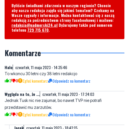
Byliście świadkami zdarzenia w naszym regionie? Chcecie
aby nasza redakcja zajęła się jakimś tematem? Czekamy na
Wasze sygnały i informacje. Można kontaktować się z naszą
redakcją za pośrednictwem strony facebookowej i mailowo:
redakcja@nadmorski24.pl
Dyżurujemy także pod numerem
telefonu
729 715 670
.
Komentarze
Halo
czwartek, 11 maja 2023 - 14:35:46
To wkoncu 30 letni czy 38 letni redakcjo
3
0
Zgłoś komentarz
Odpowiedz na komentarz
Wygląda na to, że ...
czwartek, 11 maja 2023 - 17:24:03
Jednak Tusk nic nie zajumał, bo nawet TVP nie potrafi
przedstawić mu zarzutów.