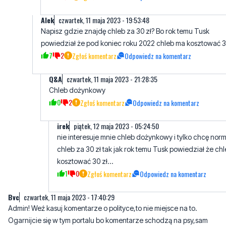
Nawet Hołownia nie chce współpracować z Tuskiem i m
dość.Bo Tusk to KŁAMCA!
7
2
Zgłoś komentarz
Odpowiedz na komentarz
Alek
czwartek, 11 maja 2023 - 19:53:48
Napisz gdzie znajdę chleb za 30 zł? Bo rok temu Tusk
powiedział że pod koniec roku 2022 chleb ma kosztować 30
7
2
Zgłoś komentarz
Odpowiedz na komentarz
Q&A
czwartek, 11 maja 2023 - 21:28:35
Chleb dożynkowy
0
2
Zgłoś komentarz
Odpowiedz na komentarz
irek
piątek, 12 maja 2023 - 05:24:50
nie interesuje mnie chleb dożynkowy i tylko chcę nor
chleb za 30 zł tak jak rok temu Tusk powiedział że ch
kosztować 30 zł...
1
0
Zgłoś komentarz
Odpowiedz na komentarz