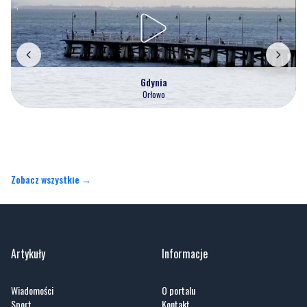
Gdynia
Orłowo
Zobacz wszystkie →
Artykuły
Informacje