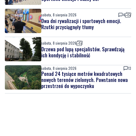
sobota, 8 sierpnia 2026
6
Nad morzem zmierzyli się najsilniejsi.
Sportowe emocje i ważny cel
sobota, 8 sierpnia 2026
4
Dwa dni rywalizacji i sportowych emocji.
Rzutki przyciągnęły tłumy
sobota, 8 sierpnia 2026
Drzewa pod lupą specjalistów. Sprawdzają
ich kondycję i stabilność
sobota, 8 sierpnia 2026
13
Ponad 24 tysiące metrów kwadratowych
nowych terenów zielonych. Powstanie nowa
przestrzeń do wypoczynku