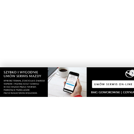
sobota, 8 sierpnia 2026
Drzewa pod lupą specjalistów. Sprawdzają
ich kondycję i stabilność
×
sobota, 8 sierpnia 2026
12
Ponad 24 tysiące metrów kwadratowych
nowych terenów zielonych. Powstanie nowa
przestrzeń do wypoczynku
sobota, 8 sierpnia 2026
2
Ochrona przyrody w praktyce. Uczestnicy
usuwali inwazyjne rośliny