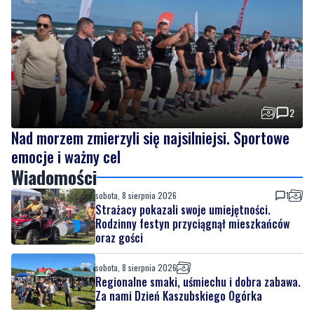
2
Nad morzem zmierzyli się najsilniejsi. Sportowe
emocje i ważny cel
Wiadomości
sobota, 8 sierpnia 2026
1
Strażacy pokazali swoje umiejętności.
Rodzinny festyn przyciągnął mieszkańców
oraz gości
sobota, 8 sierpnia 2026
Regionalne smaki, uśmiechu i dobra zabawa.
Za nami Dzień Kaszubskiego Ogórka
sobota, 8 sierpnia 2026
2
Nad morzem zmierzyli się najsilniejsi.
Sportowe emocje i ważny cel