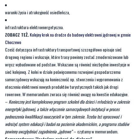
infrastruktura elektroenergetyczna.
ZOBACZ TEŻ.
Kolejny krok na drodze do budowy elektrowni jądrowej w gmnie
Choczewo
Cześć dotycząca infrastruktury transportowej szczegółowo opisuje sieć
drogową regionu i wskazuje, które trasy powinny zostać zmodernizowane lub
wręcz wybudowane od podstaw. Wskazane są również niezbędne inwestycje w
sieć kolejową. Z kolei w dziale poświęconemu rozwojowi gospodarczemu
samorządowcy wskazują na konieczność np. stworzenia i wypromowania z
otoczeniu elektrowni nowych produktów turystycznych takich jak drogi
rowerowe. W memorandum zwraca się również uwagę na kwestie edukacyjne.
–
Konieczny jest kompleksowy program szkoleń dla dzieci i młodzieży w zakresie
energetyki jądrowej, a także włączenie samorządowych instytucji w proces
podnoszenia kwalifikacji nauczycieli w tym zakresie. Trzeba też opracować i
wdrożyć system edukacji i badań na poziomie akademickim, a programu studiów
powinny uwzględniać zagadnienia „jądrowe”
– czytamy w memorandum.
Samorządowcy: "Jesteśmy gotowi do dialogu"
—
Zdajemy sobie sprawę z tego, że dla naszego regionu elektrownia jest kołem
zamachowym, a przynajmniej może nim być. My jesteśmy gotowi do rozmowy.
Wiemy, jakie są potrzeby naszej ludności. Chcemy uczestniczyć w tym całym