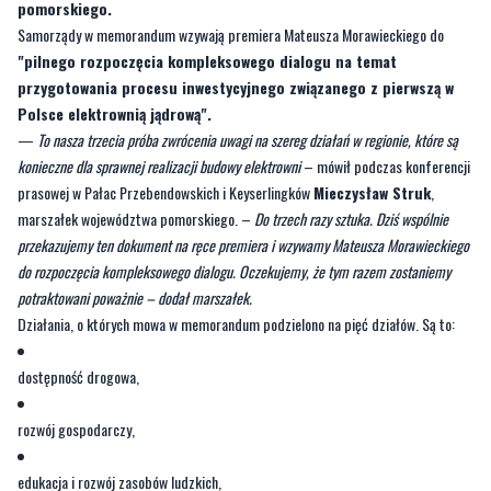
przygotowania procesu inwestycyjnego związanego z pierwszą w
Polsce elektrownią jądrową".
—
To nasza trzecia próba zwrócenia uwagi na szereg działań w regionie, które są
konieczne dla sprawnej realizacji budowy elektrowni
– mówił podczas konferencji
prasowej w Pałac Przebendowskich i Keyserlingków
Mieczysław Struk
,
marszałek województwa pomorskiego. –
Do trzech razy sztuka. Dziś wspólnie
przekazujemy ten dokument na ręce premiera i wzywamy Mateusza Morawieckiego
do rozpoczęcia kompleksowego dialogu. Oczekujemy, że tym razem zostaniemy
potraktowani poważnie – dodał marszałek.
Działania, o których mowa w memorandum podzielono na pięć działów. Są to:
dostępność drogowa,
rozwój gospodarczy,
edukacja i rozwój zasobów ludzkich,
warunki życia i atrakcyjność osiedleńcza,