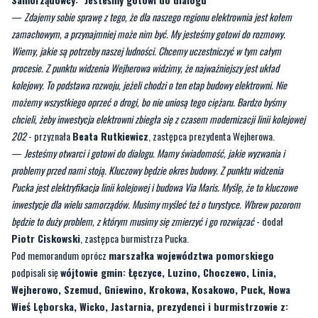
procesie. Z punktu widzenia Wejherowa widzimy, że najważniejszy jest układ
kolejowy. To podstawa rozwoju, jeżeli chodzi o ten etap budowy elektrowni. Nie
możemy wszystkiego oprzeć o drogi, bo nie uniosą tego ciężaru. Bardzo byśmy
chcieli, żeby inwestycja elektrowni zbiegła się z czasem modernizacji linii kolejowej
202
- przyznała
Beata Rutkiewicz
, zastępca prezydenta Wejherowa.
—
Jesteśmy otwarci i gotowi do dialogu. Mamy świadomość, jakie wyzwania i
problemy przed nami stoją. Kluczowy będzie okres budowy. Z punktu widzenia
Pucka jest elektryfikacja linii kolejowej i budowa Via Maris. Myślę, że to kluczowe
inwestycje dla wielu samorządów. Musimy myśleć też o turystyce. Wbrew pozorom
będzie to duży problem, z którym musimy się zmierzyć i go rozwiązać
- dodał
Piotr Ciskowski
, zastępca burmistrza Pucka.
Pod memorandum oprócz
marszałka województwa pomorskiego
podpisali się
wójtowie gmin: Łęczyce, Luzino, Choczewo, Linia,
Wejherowo, Szemud, Gniewino, Krokowa, Kosakowo, Puck, Nowa
Wieś Lęborska, Wicko, Jastarnia, prezydenci i burmistrzowie z:
Rumi, Wejherowa, Redy, Pucka, Władysławowa, Helu, Łeba, Cewice,
Lębork oraz starości Pucka, Wejherowa, Lęborka
.
PRZECZYTAJ.
PEŁNA TREŚĆ MEMORANDUM