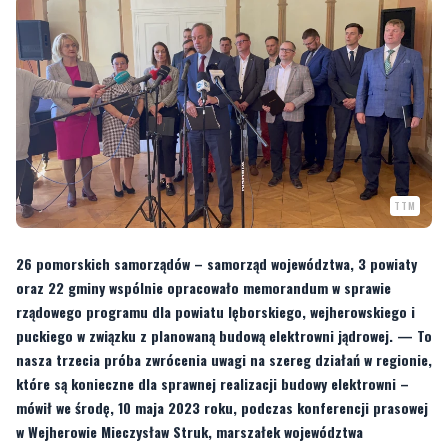
TTM
26 pomorskich samorządów – samorząd województwa, 3 powiaty
oraz 22 gminy wspólnie opracowało memorandum w sprawie
rządowego programu dla powiatu lęborskiego, wejherowskiego i
puckiego w związku z planowaną budową elektrowni jądrowej. — To
nasza trzecia próba zwrócenia uwagi na szereg działań w regionie,
które są konieczne dla sprawnej realizacji budowy elektrowni –
mówił we środę, 10 maja 2023 roku, podczas konferencji prasowej
w Wejherowie Mieczysław Struk, marszałek województwa
pomorskiego.
Samorządy w memorandum wzywają premiera Mateusza Morawieckiego do
"pilnego rozpoczęcia kompleksowego dialogu na temat