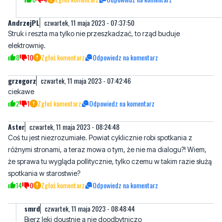
elektrownię.
8
10
Zgłoś komentarz
Odpowiedz na komentarz
grzegorz
czwartek, 11 maja 2023 - 07:42:46
ciekawe
2
1
Zgłoś komentarz
Odpowiedz na komentarz
Aster
czwartek, 11 maja 2023 - 08:24:48
Coś tu jest niezrozumiałe. Powiat cyklicznie robi spotkania z
różnymi stronami, a teraz mowa o tym, że nie ma dialogu?! Wiem,
że sprawa tu wygląda pollitycznie, tylko czemu w takim razie służą
spotkania w starostwie?
14
0
Zgłoś komentarz
Odpowiedz na komentarz
smrd
czwartek, 11 maja 2023 - 08:48:44
Bierz leki doustnie a nie doodbytniczo
1
6
Zgłoś komentarz
Odpowiedz na komentarz
smrd
czwartek, 11 maja 2023 - 13:27:45