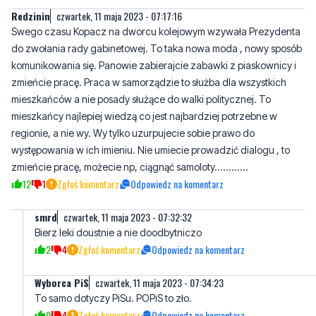
komunikowania się. Panowie zabierajcie zabawki z piaskownicy i
zmieńcie pracę. Praca w samorządzie to służba dla wszystkich
mieszkańców a nie posady służące do walki politycznej. To
mieszkańcy najlepiej wiedzą co jest najbardziej potrzebne w
regionie, a nie wy. Wy tylko uzurpujecie sobie prawo do
występowania w ich imieniu. Nie umiecie prowadzić dialogu , to
zmieńcie pracę, możecie np, ciągnąć samoloty............
12
1
Zgłoś komentarz
Odpowiedz na komentarz
smrd
czwartek, 11 maja 2023 - 07:32:32
Bierz leki doustnie a nie doodbytniczo
2
4
Zgłoś komentarz
Odpowiedz na komentarz
Wyborca PiS
czwartek, 11 maja 2023 - 07:34:23
To samo dotyczy PiSu. POPiS to zło.
0
4
Zgłoś komentarz
Odpowiedz na komentarz
AndrzejPL
czwartek, 11 maja 2023 - 07:37:50
Struk i reszta ma tylko nie przeszkadzać, to rząd buduje