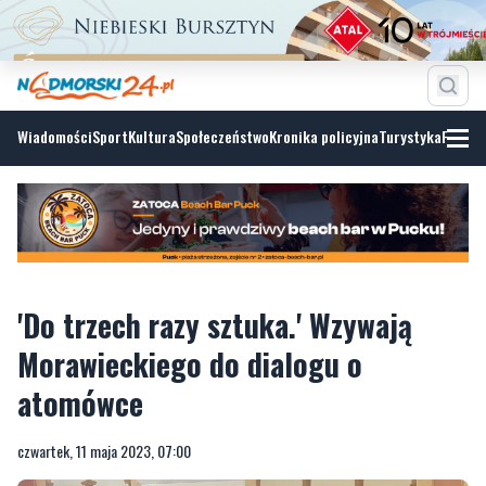
Wiadomości
Sport
Kultura
Społeczeństwo
Kronika policyjna
Turystyka
Fotoga
'Do trzech razy sztuka.' Wzywają
Morawieckiego do dialogu o
atomówce
czwartek, 11 maja 2023, 07:00