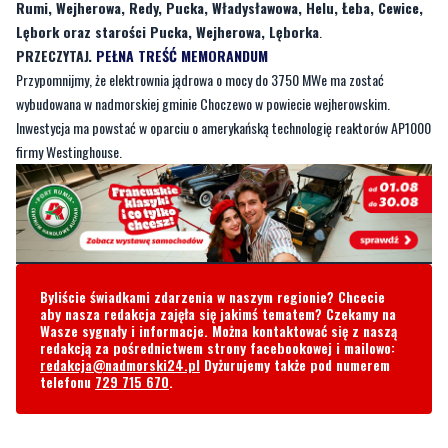
Przypomnijmy, że elektrownia jądrowa o mocy do 3750 MWe ma zostać
wybudowana w nadmorskiej gminie Choczewo w powiecie wejherowskim.
Inwestycja ma powstać w oparciu o amerykańską technologię reaktorów AP1000
firmy Westinghouse.
Byliście świadkami zdarzenia w naszym regionie? Chcecie
aby nasza redakcja zajęła się jakimś tematem? Czekamy na
Wasze sygnały i informacje. Można kontaktować się z naszą
redakcją za pośrednictwem strony facebookowej i mailowo:
redakcja@nadmorski24.pl
Dyżurujemy także pod numerem
telefonu
729 715 670
.
Komentarze
Redziamin
czwartek, 11 maja 2023 - 07:06:12