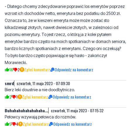
kilkadziesiąt złotych, nawet dwieście złotych, w zależności od
poziomu emerytury. To jest rzecz, o którą ja z kolei pytałem
emerytów bardzo często na moich spotkaniach w domach seniora,
bardzo licznych spotkaniach z emerytami. Czego oni oczekują?
To było bardzo często pojawiające się hasło - zakończył
Morawiecki.
16
2
Zgłoś komentarz
Odpowiedz na komentarz
smrd
czwartek, 11 maja 2023 - 07:09:30
Bierz leki doustnie a nie doodbytniczo.
2
1
Zgłoś komentarz
Odpowiedz na komentarz
Buhahahahahahahaha...
czwartek, 11 maja 2023 - 07:15:32
Pełowcy wzywają pełowca do rozmów.
5
4
Zgłoś komentarz
Odpowiedz na komentarz
Redzinin
czwartek, 11 maja 2023 - 07:17:16
Swego czasu Kopacz na dworcu kolejowym wzywała Prezydenta
do zwołania rady gabinetowej. To taka nowa moda , nowy sposób