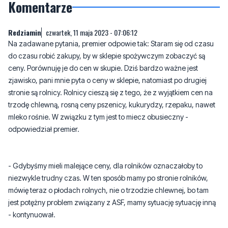
Na zadawane pytania, premier odpowie tak: Staram się od czasu
do czasu robić zakupy, by w sklepie spożywczym zobaczyć są
ceny. Porównuję je do cen w skupie. Dziś bardzo ważne jest
zjawisko, pani mnie pyta o ceny w sklepie, natomiast po drugiej
stronie są rolnicy. Rolnicy cieszą się z tego, że z wyjątkiem cen na
trzodę chlewną, rosną ceny pszenicy, kukurydzy, rzepaku, nawet
mleko rośnie. W związku z tym jest to miecz obusieczny -
odpowiedział premier.
- Gdybyśmy mieli malejące ceny, dla rolników oznaczałoby to
niezwykle trudny czas. W ten sposób mamy po stronie rolników,
mówię teraz o płodach rolnych, nie o trzodzie chlewnej, bo tam
jest potężny problem związany z ASF, mamy sytuację sytuację inną
- kontynuował.
- Dlatego chcemy zdecydowanie poprawić los emerytów poprzez
wzrost ich dochodów netto, emerytura bez podatku do 2500 zł.
Oznacza to, że w kieszeni emeryta może może zostać sto