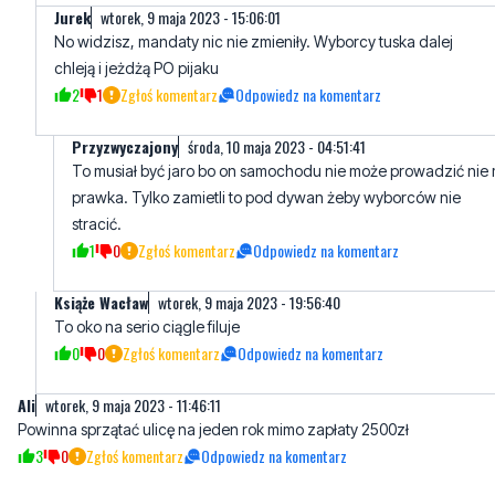
Jurek
wtorek, 9 maja 2023 - 15:06:01
No widzisz, mandaty nic nie zmieniły. Wyborcy tuska dalej
chleją i jeżdżą PO pijaku
2
1
Zgłoś komentarz
Odpowiedz na komentarz
Przyzwyczajony
środa, 10 maja 2023 - 04:51:41
To musiał być jaro bo on samochodu nie może prowadzić nie
prawka. Tylko zamietli to pod dywan żeby wyborców nie
stracić.
1
0
Zgłoś komentarz
Odpowiedz na komentarz
Książe Wacław
wtorek, 9 maja 2023 - 19:56:40
To oko na serio ciągle filuje
0
0
Zgłoś komentarz
Odpowiedz na komentarz
Ali
wtorek, 9 maja 2023 - 11:46:11
Powinna sprzątać ulicę na jeden rok mimo zapłaty 2500zł
3
0
Zgłoś komentarz
Odpowiedz na komentarz