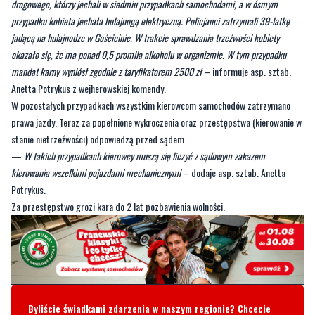
drogowego, którzy jechali w siedmiu przypadkach samochodami, a w ósmym
przypadku kobieta jechała hulajnogą elektryczną. Policjanci zatrzymali 39-latkę
jadącą na hulajnodze w Gościcinie. W trakcie sprawdzania trzeźwości kobiety
okazało się, że ma ponad 0,5 promila alkoholu w organizmie. W tym przypadku
mandat karny wyniósł zgodnie z taryfikatorem 2500 zł
– informuje asp. sztab.
Anetta Potrykus z wejherowskiej komendy.
W pozostałych przypadkach wszystkim kierowcom samochodów zatrzymano
prawa jazdy. Teraz za popełnione wykroczenia oraz przestępstwa (kierowanie w
stanie nietrzeźwości) odpowiedzą przed sądem.
—
W takich przypadkach kierowcy muszą się liczyć z sądowym zakazem
kierowania wszelkimi pojazdami mechanicznymi
– dodaje asp. sztab. Anetta
Potrykus.
Za przestępstwo grozi kara do 2 lat pozbawienia wolności.
Byliście świadkami zdarzenia w naszym regionie? Chcecie