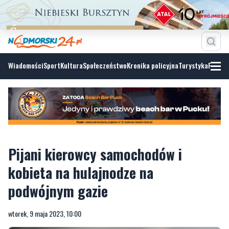
Wiadomości
Sport
Kultura
Społeczeństwo
Kronika policyjna
Turystyka
Fotoga
Pijani kierowcy samochodów i
kobieta na hulajnodze na
podwójnym gazie
wtorek, 9 maja 2023, 10:00