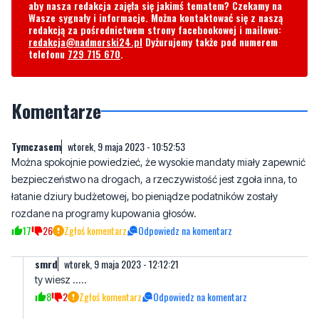
aby nasza redakcja zajęła się jakimś tematem? Czekamy na
Wasze sygnały i informacje. Można kontaktować się z naszą
redakcją za pośrednictwem strony facebookowej i mailowo:
redakcja@nadmorski24.pl
Dyżurujemy także pod numerem
telefonu
729 715 670
.
Komentarze
Tymczasem
wtorek, 9 maja 2023 - 10:52:53
Można spokojnie powiedzieć, że wysokie mandaty miały zapewnić
bezpieczeństwo na drogach, a rzeczywistość jest zgoła inna, to
łatanie dziury budżetowej, bo pieniądze podatników zostały
rozdane na programy kupowania głosów.
17
26
Zgłoś komentarz
Odpowiedz na komentarz
smrd
wtorek, 9 maja 2023 - 12:12:21
ty wiesz .....
8
2
Zgłoś komentarz
Odpowiedz na komentarz