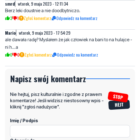
smrd
wtorek, 9 maja 2023 - 12:11:34
Bierz leki doustnie a nie doodbytniczo.
3
1
Zgłoś komentarz
Odpowiedz na komentarz
Mario
wtorek, 9 maja 2023 - 17:54:29
ale dawała radę? Myslałem że jak człowiek na bani to na hulajce -
ni h...a
0
0
Zgłoś komentarz
Odpowiedz na komentarz
Napisz swój komentarz
Nie hejtuj, pisz kulturalnie i zgodne z prawem
komentarze! Jeśli widzisz niestosowny wpis -
kliknij "zgłoś nadużycie".
Imię / Podpis