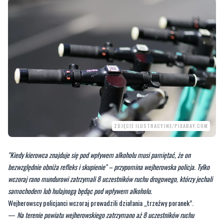
ZDJĘCIE ILUSTRACYJNE/PIXABAY.COM
"Kiedy kierowca znajduje się pod wpływem alkoholu musi pamiętać, że on
bezwzględnie obniża refleks i skupienie" – przypomina wejherowska policja. Tylko
wczoraj rano mundurowi zatrzymali 8 uczestników ruchu drogowego, którzy jechali
samochodem lub hulajnogą będąc pod wpływem alkoholu.
Wejherowscy policjanci wczoraj prowadzili działania „trzeźwy poranek”.
—
Na terenie powiatu wejherowskiego zatrzymano aż 8 uczestników ruchu