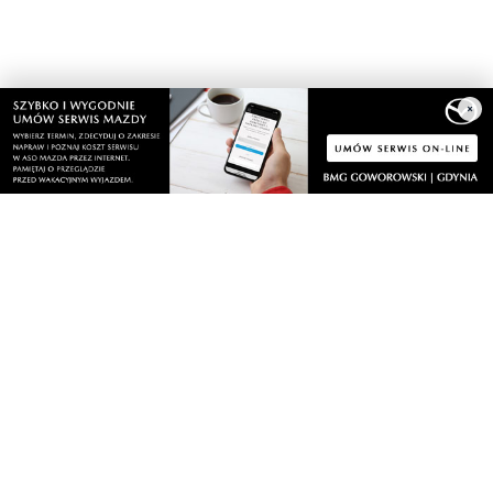
×
Nasze kamery
Gdynia
Orłowo