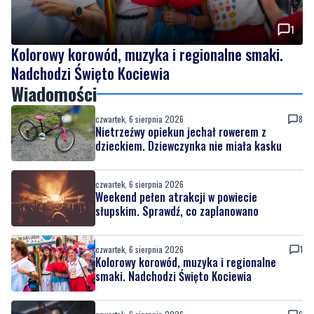
Kolorowy korowód, muzyka i regionalne smaki.
Nadchodzi Święto Kociewia
Wiadomości
czwartek, 6 sierpnia 2026
8
Nietrzeźwy opiekun jechał rowerem z
dzieckiem. Dziewczynka nie miała kasku
czwartek, 6 sierpnia 2026
Weekend pełen atrakcji w powiecie
słupskim. Sprawdź, co zaplanowano
czwartek, 6 sierpnia 2026
1
Kolorowy korowód, muzyka i regionalne
smaki. Nadchodzi Święto Kociewia
czwartek, 6 sierpnia 2026
6
Gazowe przygotowania do zimy. Polska lepiej
wygląda niż inne kraje w Europie