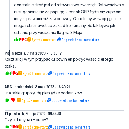
moga robic nawet za zaklad komunalny. Bo tak bywa jak
ostatnio przy wieszaniu flag na 3 Maja.
1
3
Zgłoś komentarz
Odpowiedz na komentarz
Ps
niedziela, 7 maja 2023 - 16:39:12
Koszt akcji w tym przypadku powinien pokryć właściciel tego
ptaka.
4
5
Zgłoś komentarz
Odpowiedz na komentarz
ABC
poniedziałek, 8 maja 2023 - 18:40:21
I na takie głupoty idą pieniądze podatnikow
1
1
Zgłoś komentarz
Odpowiedz na komentarz
Ttp
wtorek, 9 maja 2023 - 09:44:18
Czy to Lucyna i Horacy?
0
0
Zgłoś komentarz
Odpowiedz na komentarz
Napisz swój komentarz