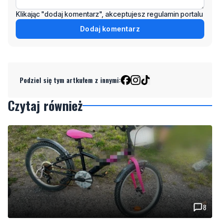
Podziel się tym artkułem z innymi:
Czytaj również
8
Nietrzeźwy opiekun jechał rowerem z dzieckiem.
Dziewczynka nie miała kasku