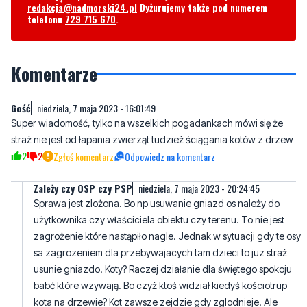
Komentarze
Gość
niedziela, 7 maja 2023 - 16:01:49
Super wiadomość, tylko na wszelkich pogadankach mówi się że
straż nie jest od łapania zwierząt tudzież ściągania kotów z drzew
2
2
Zgłoś komentarz
Odpowiedz na komentarz
Zależy czy OSP czy PSP
niedziela, 7 maja 2023 - 20:24:45
Sprawa jest zlożona. Bo np usuwanie gniazd os należy do
użytkownika czy właściciela obiektu czy terenu. To nie jest
zagrożenie które nastąpiło nagle. Jednak w sytuacji gdy te osy
sa zagrozeniem dla przebywajacych tam dzieci to juz straż
usunie gniazdo. Koty? Raczej działanie dla świętego spokoju
babć które wzywają. Bo czyż ktoś widział kiedyś kościotrup
kota na drzewie? Kot zawsze zejdzie gdy zglodnieje. Ale
generalnie straż jest od ratownictwa zwierząt. Ratownictwa a
nie uganiania się za papugą. Jednak OSP żądzi się zupelbie
innymi prawami niż zawodowcy. Ochotnicy w swojej gminie