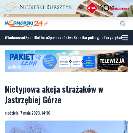
Wiadomości
Sport
Kultura
Społeczeństwo
Kronika policyjna
Turystyka
Fotoga
Nietypowa akcja strażaków w
Jastrzębiej Górze
niedziela, 7 maja 2023, 14:30