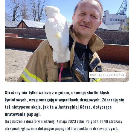
OSP JASTRZĘBIA GÓRA
Strażacy nie tylko walczą z ogniem, usuwają skutki klęsk
żywiołowych, czy pomagają w wypadkach drogowych. Zdarzają się
też nietypowe akcje, jak ta w Jastrzębiej Górze, dotycząca
uratowania papugi.
Do zdarzenia doszło w niedzielę, 7 maja 2023 roku. Po godz. 11.40 strażacy
otrzymali zgłoszenie dotyczące papugi, która uciekła na drzewo przy
ul.
Rozewskiej w Jastrzębiej Górze
.
[galeria]
—
Po nie udanych próbach, papuga została złapana przez właściciela
-