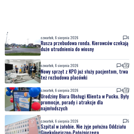
czwartek, 6 sierpnia 2026
6
Rusza przebudowa ronda. Kierowców czekają
duże utrudnienia do wiosny
czwartek, 6 sierpnia 2026
4
Nowy sprzęt z KPO już służy pacjentom, trwa
też rozbudowa placówki
czwartek, 6 sierpnia 2026
4
Urodziny Biura Obsługi Klienta w Pucku. Były
promocje, porady i atrakcje dla
najmłodszych
czwartek, 6 sierpnia 2026
5
Szpital w żałobie. Nie żyje położna Oddziału
Ginekologiczno-Położniczego
czwartek, 6 sierpnia 2026
2
Nowy odcinek szlaku rowerowego nad