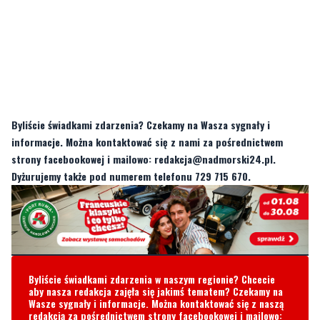
Byliście świadkami zdarzenia? Czekamy na Wasza sygnały i
informacje. Można kontaktować się z nami za pośrednictwem
strony facebookowej i mailowo:
redakcja@nadmorski24.pl
.
Dyżurujemy także pod numerem telefonu 729 715 670.
Byliście świadkami zdarzenia w naszym regionie? Chcecie
aby nasza redakcja zajęła się jakimś tematem? Czekamy na
Wasze sygnały i informacje. Można kontaktować się z naszą
redakcją za pośrednictwem strony facebookowej i mailowo:
redakcja@nadmorski24.pl
Dyżurujemy także pod numerem
telefonu
729 715 670
.