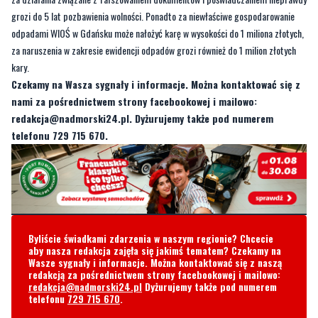
kary.
Czekamy na Wasza sygnały i informacje. Można kontaktować się z
nami za pośrednictwem strony facebookowej i mailowo:
redakcja@nadmorski24.pl
. Dyżurujemy także pod numerem
telefonu 729 715 670.
Byliście świadkami zdarzenia w naszym regionie? Chcecie
aby nasza redakcja zajęła się jakimś tematem? Czekamy na
Wasze sygnały i informacje. Można kontaktować się z naszą
redakcją za pośrednictwem strony facebookowej i mailowo:
redakcja@nadmorski24.pl
Dyżurujemy także pod numerem
telefonu
729 715 670
.
Komentarze