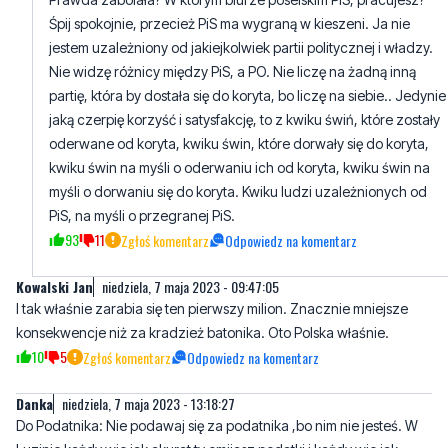
partię, która by dostała się do koryta, bo liczę na siebie.. Jedynie
jaką czerpię korzyść i satysfakcję, to z kwiku świń, które zostały
oderwane od koryta, kwiku świn, które dorwały się do koryta,
kwiku świn na myśli o oderwaniu ich od koryta, kwiku świn na
myśli o dorwaniu się do koryta. Kwiku ludzi uzależnionych od
PiS, na myśli o przegranej PiS.
93
11
Zgłoś komentarz
Odpowiedz na komentarz
Kowalski Jan
niedziela, 7 maja 2023 - 09:47:05
I tak właśnie zarabia się ten pierwszy milion. Znacznie mniejsze
konsekwencje niż za kradzież batonika. Oto Polska właśnie.
10
5
Zgłoś komentarz
Odpowiedz na komentarz
Danka
niedziela, 7 maja 2023 - 13:18:27
Do Podatnika: Nie podawaj się za podatnika ,bo nim nie jesteś. W
Luzinie każdy wie jak akurat ty omijasz podatki i każdy wie jak
akurat ty wyciągasz nie pazurki ale łapska po wszystkie plus jakie
możesz dostać od partii PIS, a tak ją krytykujesz. Jak chcesz to