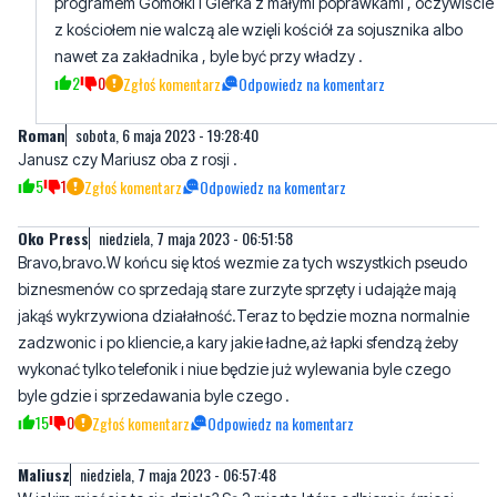
2
0
Zgłoś komentarz
Odpowiedz na komentarz
Roman
sobota, 6 maja 2023 - 19:28:40
Janusz czy Mariusz oba z rosji .
5
1
Zgłoś komentarz
Odpowiedz na komentarz
Oko Press
niedziela, 7 maja 2023 - 06:51:58
Bravo,bravo.W końcu się ktoś wezmie za tych wszystkich pseudo
biznesmenów co sprzedają stare zurzyte sprzęty i udająże mają
jakąś wykrzywiona działałność.Teraz to będzie mozna normalnie
zadzwonic i po kliencie,a kary jakie ładne,aż łapki sfendzą żeby
wykonać tylko telefonik i niue będzie już wylewania byle czego
byle gdzie i sprzedawania byle czego .
15
0
Zgłoś komentarz
Odpowiedz na komentarz
Maliusz
niedziela, 7 maja 2023 - 06:57:48
W jakim mieście to się działo? Są 3 miasta które odbierają śmieci
Wejherowo, Reda czy Rumia ?
5
3
Zgłoś komentarz
Odpowiedz na komentarz