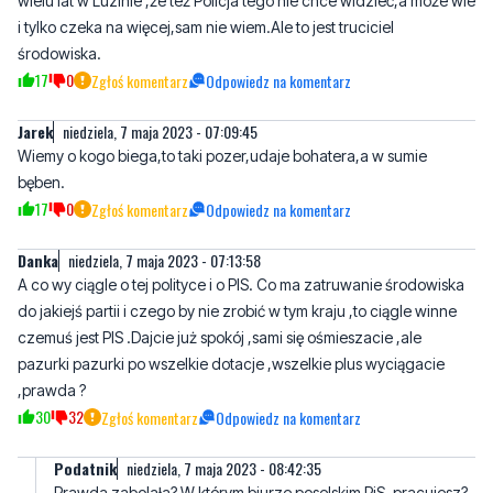
Zgłoś komentarz
Odpowiedz na komentarz
Jarek
niedziela, 7 maja 2023 - 07:09:45
Wiemy o kogo biega,to taki pozer,udaje bohatera,a w sumie
bęben.
17
0
Zgłoś komentarz
Odpowiedz na komentarz
Danka
niedziela, 7 maja 2023 - 07:13:58
A co wy ciągle o tej polityce i o PIS. Co ma zatruwanie środowiska
do jakiejś partii i czego by nie zrobić w tym kraju ,to ciągle winne
czemuś jest PIS .Dajcie już spokój ,sami się ośmieszacie ,ale
pazurki pazurki po wszelkie dotacje ,wszelkie plus wyciągacie
,prawda ?
30
32
Zgłoś komentarz
Odpowiedz na komentarz
Podatnik
niedziela, 7 maja 2023 - 08:42:35
Prawda zabolała? W którym biurze poselskim PiS, pracujesz?
Śpij spokojnie, przecież PiS ma wygraną w kieszeni. Ja nie
jestem uzależniony od jakiejkolwiek partii politycznej i władzy.
Nie widzę różnicy między PiS, a PO. Nie liczę na żadną inną