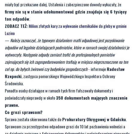
ZOBACZ TEŻ:
Milion złotych kary za wylewanie chemikaliów do gleby w gminie
Luzino
—
Należy zaznaczyć, że typowym działaniem mafii odpadowej jest pozyskiwanie
odpadów od legalnie działających podmiotów, które w ramach swojej działalności je
wytworzyły. Następnie odpady zamiast trafić do profesjonalnych pomiotów
zajmujących się ich zagospodarowaniem trafiają w miejsca nieprzeznaczone na ten
cel np. do byłych żwirowni czy budynków gospodarczych
- informuje
Radosław
Rzepecki
, zastępca pomorskiego Wojewódzkiego Inspektora Ochrony
Środowiska.
Ponadto osoby działające w ramach tych firm fałszowały dokumenty i
poświadczały nieprawdę w około
350 dokumentach mających znaczenie
prawne.
Co grozi sprawcom?
Sprawa została skierowana także do
Prokuratury Okręgowej w Gdańsku
.
Sprawcom za przestępstwo odpadowe grozi do 10 lat pozbawienia wolności a
za działania związane z fałszowaniem dokumentów i poświadczaniem nieprawdy
grozi do 5 lat pozbawienia wolności. Ponadto za niewłaściwe gospodarowanie
odpadami WIOŚ w Gdańsku może nałożyć karę w wysokości do 1 miliona złotych,
za naruszenia w zakresie ewidencji odpadów grozi również do 1 milion złotych