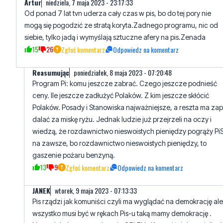
siebie, tylko jadą i wymyślają sztuczne afery na pis.Zenada
15
26
Zgłoś komentarz
Odpowiedz na komentarz
Reasumując
poniedziałek, 8 maja 2023 - 07:20:48
Program Pi: komu jeszcze zabrać. Czego jeszcze podnieść
ceny. Ile jeszcze zadłużyć Polaków. Z kim jeszcze skłócić
Polaków. Posady i Stanowiska najważniejsze, a reszta ma zap
dalać za miskę ryżu. Jednak ludzie już przejrzeli na oczy i
wiedzą, że rozdawnictwo nieswoistych pieniędzy pogrąży Pi
na zawsze, bo rozdawnictwo nieswoistych pieniędzy, to
gaszenie pożaru benzyną.
13
9
Zgłoś komentarz
Odpowiedz na komentarz
JANEK
wtorek, 9 maja 2023 - 07:13:33
Pis rządzi jak komuniści czyli ma wyglądać na demokrację ale
wszystko musi być w rękach Pis-u taką mamy demokrację .
Nawet lokalne gazety kupuje ORLEN . Komuniści doceniali rol
propagandy podobnie jest z PIS-em .Gościu z długim nosem (
pinokio ) i nawija makaron na uszy Polakom . taką to mamy