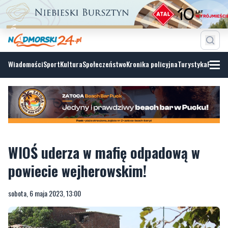
Wiadomości
Sport
Kultura
Społeczeństwo
Kronika policyjna
Turystyka
Fotoga
WIOŚ uderza w mafię odpadową w
powiecie wejherowskim!
sobota, 6 maja 2023, 13:00