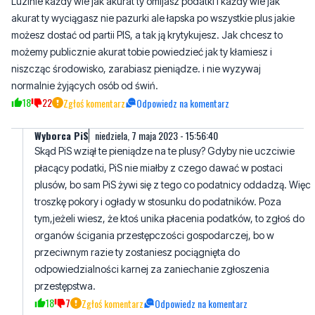
możemy publicznie akurat tobie powiedzieć jak ty kłamiesz i
niszcząc środowisko, zarabiasz pieniądze. i nie wyzywaj
normalnie żyjących osób od świń.
18
22
Zgłoś komentarz
Odpowiedz na komentarz
Wyborca PiS
niedziela, 7 maja 2023 - 15:56:40
Skąd PiS wziął te pieniądze na te plusy? Gdyby nie uczciwie
płacący podatki, PiS nie miałby z czego dawać w postaci
plusów, bo sam PiS żywi się z tego co podatnicy oddadzą. Więc
troszkę pokory i ogłady w stosunku do podatników. Poza
tym,jeżeli wiesz, że ktoś unika płacenia podatków, to zgłoś do
organów ścigania przestępczości gospodarczej, bo w
przeciwnym razie ty zostaniesz pociągnięta do
odpowiedzialności karnej za zaniechanie zgłoszenia
przestępstwa.
18
7
Zgłoś komentarz
Odpowiedz na komentarz
Iza
niedziela, 7 maja 2023 - 13:20:02
Ja też wiem o kim pisze Danka , też znam tego "PODATNIKA" od