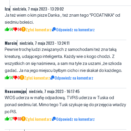
siedmiu boleści.
14
14
Zgłoś komentarz
Odpowiedz na komentarz
Marcin
niedziela, 7 maja 2023 - 13:24:11
Pewnie trochę ludzi związanych z samochodami też zna taką
kreaturę, udającego inteligenta. Każdy wie o kogo chodzi. Z
wszystkich on się naśmiewa, a sam ma tyle za uszami ,że szkoda
gadać. Ja na jego miejscu byłbym cicho i nie skakał do każdego.
14
0
Zgłoś komentarz
Odpowiedz na komentarz
Reasumując
niedziela, 7 maja 2023 - 16:17:45
WIOŚ uderza w mafię odpadową. TVPiS uderza w Tuska od
ponad siedmiu lat. Mimo tego Tusk szykuje się do przejęcia władzy
po PiS.
17
10
Zgłoś komentarz
Odpowiedz na komentarz
Artur
niedziela, 7 maja 2023 - 23:17:33
Od ponad 7 lat tvn uderza cały czas w pis, bo do tej pory nie
mogą się pogodzić ze stratą koryta.Zadnego programu, nic od