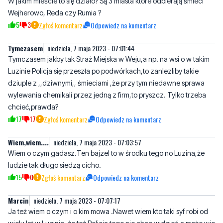
Tymczasem
niedziela, 7 maja 2023 - 07:01:44
Tymczasem jakby tak Straż Miejska w Weju,a np. na wsi o w takim
Luzinie Policja się przeszła po podwórkach,to zanlezliby takie
dziuple z ,,dziwnymi,, śmieciami ,że przy tym niedawne sprawa
wylewania chemikali przez jedną z firm,to pryszcz. Tylko trzeba
chcieć,prawda?
17
17
Zgłoś komentarz
Odpowiedz na komentarz
Wiem,wiem....
niedziela, 7 maja 2023 - 07:03:57
Wiem o czym gadasz.Ten bajzel to w środku tego no Luzina,że
ludzie tak długo siedzą cicho.
15
0
Zgłoś komentarz
Odpowiedz na komentarz
Marcin
niedziela, 7 maja 2023 - 07:07:17
Ja też wiem o czym i o kim mowa .Nawet wiem kto taki syf robi od
wielu lat w Luzinie ,że też Policja tego nie chce widzieć,a może wie
i tylko czeka na więcej,sam nie wiem.Ale to jest truciciel
środowiska.
17
0