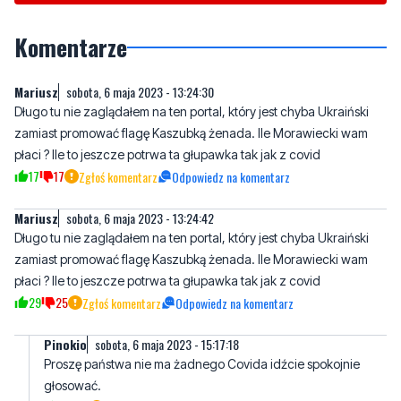
Mariusz
sobota, 6 maja 2023 - 13:24:30
Długo tu nie zaglądałem na ten portal, który jest chyba Ukraiński
zamiast promować flagę Kaszubką żenada. Ile Morawiecki wam
płaci ? Ile to jeszcze potrwa ta głupawka tak jak z covid
17
17
Zgłoś komentarz
Odpowiedz na komentarz
Mariusz
sobota, 6 maja 2023 - 13:24:42
Długo tu nie zaglądałem na ten portal, który jest chyba Ukraiński
zamiast promować flagę Kaszubką żenada. Ile Morawiecki wam
płaci ? Ile to jeszcze potrwa ta głupawka tak jak z covid
29
25
Zgłoś komentarz
Odpowiedz na komentarz
Pinokio
sobota, 6 maja 2023 - 15:17:18
Proszę państwa nie ma żadnego Covida idźcie spokojnie
głosować.
13
3
Zgłoś komentarz
Odpowiedz na komentarz
Jurek
sobota, 6 maja 2023 - 16:30:35