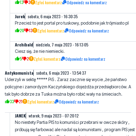
Przecież to jest portal pro tuskowy, podobnie jak trójmiasto pl
20
13
Zgłoś komentarz
Odpowiedz na komentarz
Archibald
niedziela, 7 maja 2023 - 16:13:05
Ciesz się, że nie niemiecki.
5
2
Zgłoś komentarz
Odpowiedz na komentarz
Antykomunista
sobota, 6 maja 2023 - 13:54:37
Uderzyli w sektę ***** PiS . Zaraz zacznie się wycie ,że państwo
policyjne i zamordyzm Kaczyńskiego dojeżdża przedsiębiorców. A
tak było dobrze za Tuska można było robić wały na śmieciach.
33
21
Zgłoś komentarz
Odpowiedz na komentarz
JANEK
wtorek, 9 maja 2023 - 07:20:12
No niestety Partia PIS to komuniści przebrani w owcze skóry ,
próbują się farbować ale nadal są komunistami , program PIS jest
programem Gomółki i Gierka z małymi poprawkami , oczywiście
z kościołem nie walczą ale wzięli kościół za sojusznika albo
nawet za zakładnika , byle być przy władzy .