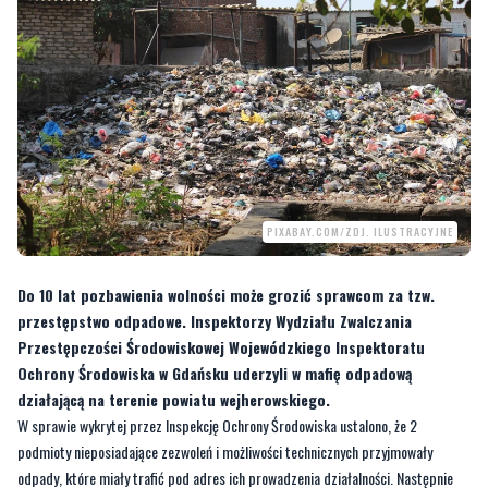
PIXABAY.COM/ZDJ. ILUSTRACYJNE
Do 10 lat pozbawienia wolności może grozić sprawcom za tzw.
przestępstwo odpadowe. Inspektorzy Wydziału Zwalczania
Przestępczości Środowiskowej Wojewódzkiego Inspektoratu
Ochrony Środowiska w Gdańsku uderzyli w mafię odpadową
działającą na terenie powiatu wejherowskiego.
W sprawie wykrytej przez Inspekcję Ochrony Środowiska ustalono, że 2
podmioty nieposiadające zezwoleń i możliwości technicznych przyjmowały
odpady, które miały trafić pod adres ich prowadzenia działalności. Następnie
miały być przekazane dalej. Ustalenia i zabezpieczone dowody wykazały, że
firmy nie są w stanie udokumentować gdzie znajduje się 6 tysięcy
ton odpadów
.