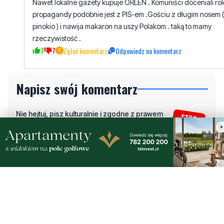
rzeczywistość .
7
7
Zgłoś komentarz
Odpowiedz na komentarz
Napisz swój komentarz
Nie hejtuj, pisz kulturalnie i zgodne z prawem
komentarze! Jeśli widzisz niestosowny wpis -
kliknij "zgłoś nadużycie".
Imię / Podpis
×
Odpowiedz
Wiadomość