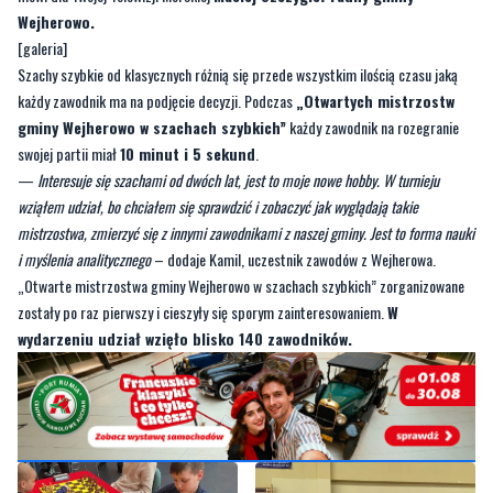
każdy zawodnik ma na podjęcie decyzji. Podczas
„Otwartych mistrzostw
gminy Wejherowo w szachach szybkich”
każdy zawodnik na rozegranie
swojej partii miał
10 minut i 5 sekund
.
—
Interesuje się szachami od dwóch lat, jest to moje nowe hobby. W turnieju
wziąłem udział, bo chciałem się sprawdzić i zobaczyć jak wyglądają takie
mistrzostwa, zmierzyć się z innymi zawodnikami z naszej gminy. Jest to forma nauki
i myślenia analitycznego
– dodaje Kamil, uczestnik zawodów z Wejherowa.
„Otwarte mistrzostwa gminy Wejherowo w szachach szybkich” zorganizowane
zostały po raz pierwszy i cieszyły się sporym zainteresowaniem.
W
wydarzeniu udział wzięło blisko 140 zawodników.