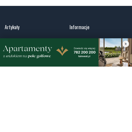
Artykuły
Informacje
Wiadomości
O portalu
Sport
Kontakt
Kultura
Regulamin
Społeczeństwo
Polityka prywatności
×
Kronika policyjna
Reklama
Zobacz
Fotogalerie
Nasze HotSpoty
Nasze kamery
Praca
Praca IT Gdańsk
GoWork.pl
Dodaj ofertę pracy
Nadmorski24.pl - portal informacyjny z Małego Trójmiasta Kaszubskiego. Twoja
codzienna dawka najnowszych wiadomości z najbliższej okolicy. Informacje