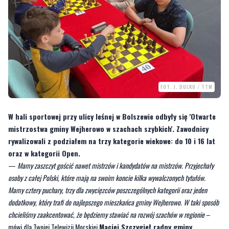
FOT. J. DULKO / TTM
W hali sportowej przy ulicy leśnej w Bolszewie odbyły się 'Otwarte
mistrzostwa gminy Wejherowo w szachach szybkich'. Zawodnicy
rywalizowali z podziałem na trzy kategorie wiekowe: do 10 i 16 lat
oraz w kategorii Open.
—
Mamy zaszczyt gościć nawet mistrzów i kandydatów na mistrzów. Przyjechały
osoby z całej Polski, które mają na swoim koncie kilka wywalczonych tytułów.
Mamy cztery puchary, trzy dla zwycięzców poszczególnych kategorii oraz jeden
dodatkowy, który trafi do najlepszego mieszkańca gminy Wejherowo. W taki sposób
chcieliśmy zaakcentować, że będziemy stawiać na rozwój szachów w regionie
–
mówi dla Twojej Telewizji Morskiej
Maciej Szczygieł radny gminy
Wejherowo.
[galeria]
Szachy szybkie od klasycznych różnią się przede wszystkim ilością czasu jaką