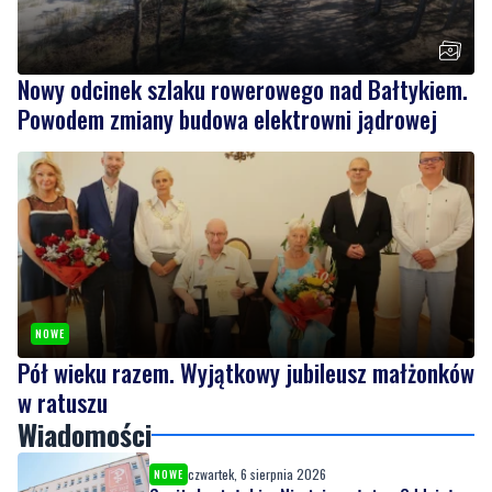
Nowy odcinek szlaku rowerowego nad Bałtykiem.
Powodem zmiany budowa elektrowni jądrowej
NOWE
Pół wieku razem. Wyjątkowy jubileusz małżonków
w ratuszu
Wiadomości
czwartek, 6 sierpnia 2026
NOWE
Szpital w żałobie. Nie żyje położna Oddziału
Ginekologiczno-Położniczego
czwartek, 6 sierpnia 2026