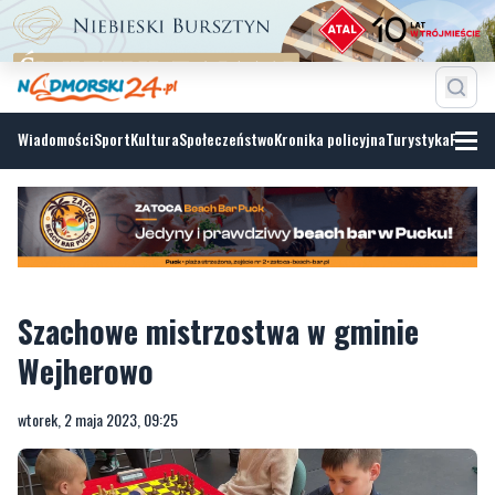
Wiadomości
Sport
Kultura
Społeczeństwo
Kronika policyjna
Turystyka
Fotoga
Szachowe mistrzostwa w gminie
Wejherowo
wtorek, 2 maja 2023, 09:25