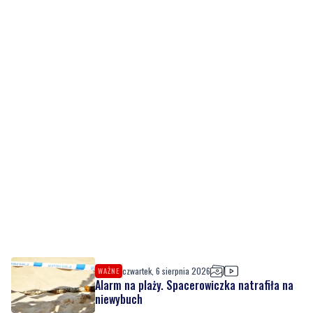
czwartek, 6 sierpnia 2026
WAŻNE
Alarm na plaży. Spacerowiczka natrafiła na
niewybuch
czwartek, 6 sierpnia 2026
Adamczycha wróciła na mały ekran. W '1670'
ponownie widzimy aktorkę z Gdyni