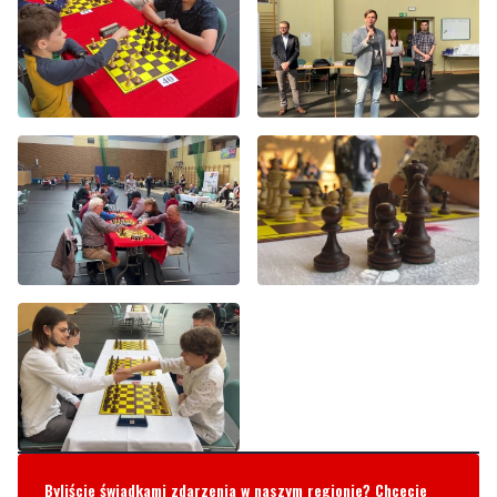
Byliście świadkami zdarzenia w naszym regionie? Chcecie
aby nasza redakcja zajęła się jakimś tematem? Czekamy na
Wasze sygnały i informacje. Można kontaktować się z naszą
redakcją za pośrednictwem strony facebookowej i mailowo:
redakcja@nadmorski24.pl
Dyżurujemy także pod numerem