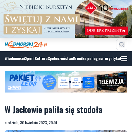
Wiadomości
Sport
Kultura
Społeczeństwo
Kronika policyjna
Turystyka
Fotoga
W Jackowie paliła się stodoła
niedziela, 30 kwietnia 2023, 20:01