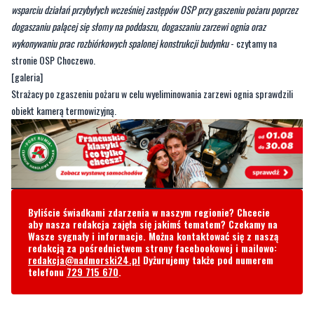
wsparciu działań przybyłych wcześniej zastępów OSP przy gaszeniu pożaru poprzez
dogaszaniu palącej się słomy na poddaszu, dogaszaniu zarzewi ognia oraz
wykonywaniu prac rozbiórkowych spalonej konstrukcji budynku
- czytamy na
stronie OSP Choczewo.
[galeria]
Strażacy po zgaszeniu pożaru w celu wyeliminowania zarzewi ognia sprawdzili
obiekt kamerą termowizyjną.
Byliście świadkami zdarzenia w naszym regionie? Chcecie
aby nasza redakcja zajęła się jakimś tematem? Czekamy na
Wasze sygnały i informacje. Można kontaktować się z naszą
redakcją za pośrednictwem strony facebookowej i mailowo:
redakcja@nadmorski24.pl
Dyżurujemy także pod numerem
telefonu
729 715 670
.