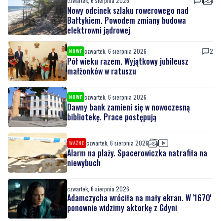
czwartek, 6 sierpnia 2026
1
Nowy odcinek szlaku rowerowego nad
Bałtykiem. Powodem zmiany budowa
elektrowni jądrowej
czwartek, 6 sierpnia 2026
2
NOWE
Pół wieku razem. Wyjątkowy jubileusz
małżonków w ratuszu
czwartek, 6 sierpnia 2026
NOWE
Dawny bank zamieni się w nowoczesną
bibliotekę. Prace postępują
czwartek, 6 sierpnia 2026
WAŻNE
Alarm na plaży. Spacerowiczka natrafiła na
niewybuch
czwartek, 6 sierpnia 2026
Adamczycha wróciła na mały ekran. W '1670'
ponownie widzimy aktorkę z Gdyni