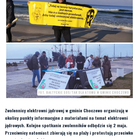
FOT. BAŁTYCKIE SOS/TAK DLA ATOMU W GMINIE CHOCZEWO
Zwolennicy elektrowni jądrowej w gminie Choczewo organizują w
okolicy punkty informacyjne z materiałami na temat elektrowni
jądrowych. Kolejne spotkanie zwolenników odbędzie się 2 maja.
Przeciwnicy natomiast zbierają się na plaży i protestują przeciwko
powstaniu atomówki.
[ankieta]75[/ankieta]
Regularnie spotykają się na plaży w Lubiatowie, żeby protestować przeciwko