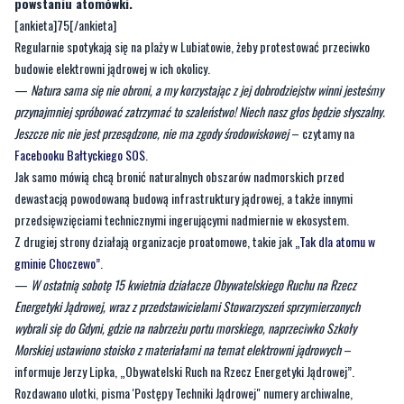
budowie elektrowni jądrowej w ich okolicy.
—
Natura sama się nie obroni, a my korzystając z jej dobrodziejstw winni jesteśmy
przynajmniej spróbować zatrzymać to szaleństwo! Niech nasz głos będzie słyszalny.
Jeszcze nic nie jest przesądzone, nie ma zgody środowiskowej
– czytamy na
Facebooku Bałtyckiego SOS
.
Jak samo mówią chcą bronić naturalnych obszarów nadmorskich przed
dewastacją powodowaną budową infrastruktury jądrowej, a także innymi
przedsięwzięciami technicznymi ingerującymi nadmiernie w ekosystem.
Z drugiej strony działają organizacje proatomowe, takie jak
„Tak dla atomu w
gminie Choczewo”
.
—
W ostatnią sobotę 15 kwietnia działacze Obywatelskiego Ruchu na Rzecz
Energetyki Jądrowej, wraz z przedstawicielami Stowarzyszeń sprzymierzonych
wybrali się do Gdyni, gdzie na nabrzeżu portu morskiego, naprzeciwko Szkoły
Morskiej ustawiono stoisko z materiałami na temat elektrowni jądrowych
–
informuje Jerzy Lipka, „Obywatelski Ruch na Rzecz Energetyki Jądrowej”.
Rozdawano ulotki, pisma 'Postępy Techniki Jądrowej" numery archiwalne,
biuletyny. Mimo złej pogody było sporo spacerowiczów, niektórzy z odległych
stron, np z Krakowa. Ci bardziej zainteresowani zatrzymywali się przy stoliku,
dopytywali o szczegóły programu jądrowego.