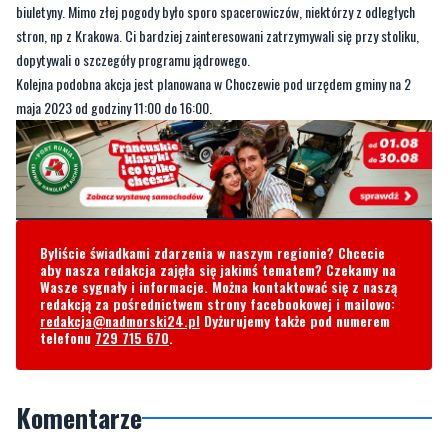
Kolejna podobna akcja jest planowana w Choczewie pod urzędem gminy na 2
maja 2023 od godziny 11:00 do 16:00.
Byliście świadkami zdarzenia w naszym regionie? Chcecie
aby nasza redakcja zajęła się jakimś tematem? Czekamy na
Wasze sygnały i informacje. Można kontaktować się z naszą
redakcją za pośrednictwem strony facebookowej i mailowo:
redakcja@nadmorski24.pl
Dyżurujemy także pod numerem
telefonu
729 715 670
.
Komentarze
John Koval
piątek, 28 kwietnia 2023 - 13:21:06
KWI KWI kwiczą lewaki ...
5
6
Zgłoś komentarz
Odpowiedz na komentarz