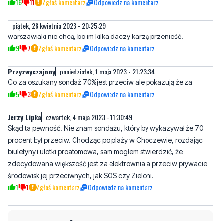
warszawiaki nie chcą, bo im kilka daczy karzą przenieść.
9
7
Zgłoś komentarz
Odpowiedz na komentarz
Przyzwyczajony
poniedziałek, 1 maja 2023 - 21:23:34
Co za oszukany sondaż 70%jest przeciw ale pokazują że za
5
3
Zgłoś komentarz
Odpowiedz na komentarz
Jerzy Lipka
czwartek, 4 maja 2023 - 11:30:49
Skąd ta pewność. Nie znam sondażu, który by wykazywał że 70
procent był przeciw. Chodząc po plaży w Choczewie, rozdając
biuletyny i ulotki proatomowa, sam mogłem stwierdzić, że
zdecydowana większość jest za elektrownia a przeciw prywacie
środowisk jej przeciwnych, jak SOS czy Zieloni.
1
1
Zgłoś komentarz
Odpowiedz na komentarz
Napisz swój komentarz
Nie hejtuj, pisz kulturalnie i zgodne z prawem