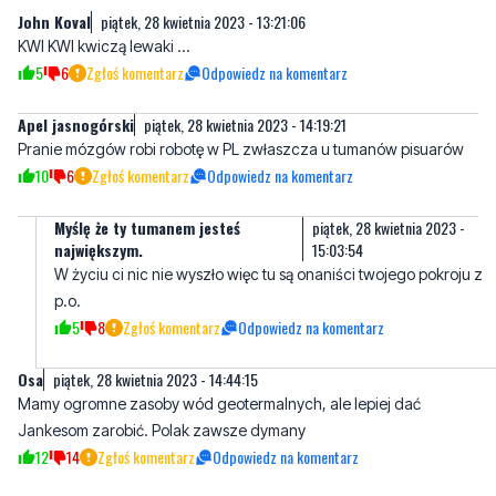
Apel jasnogórski
piątek, 28 kwietnia 2023 - 14:19:21
Pranie mózgów robi robotę w PL zwłaszcza u tumanów pisuarów
10
6
Zgłoś komentarz
Odpowiedz na komentarz
Myślę że ty tumanem jesteś
piątek, 28 kwietnia 2023 -
największym.
15:03:54
W życiu ci nic nie wyszło więc tu są onaniści twojego pokroju z
p.o.
5
8
Zgłoś komentarz
Odpowiedz na komentarz
Osa
piątek, 28 kwietnia 2023 - 14:44:15
Mamy ogromne zasoby wód geotermalnych, ale lepiej dać
Jankesom zarobić. Polak zawsze dymany
12
14
Zgłoś komentarz
Odpowiedz na komentarz
Rafał
piątek, 28 kwietnia 2023 - 15:37:27
Wody geotermalne w Polsce nadają się do ogrzewania domów,
a nie do produkcji energii elektrycznej.