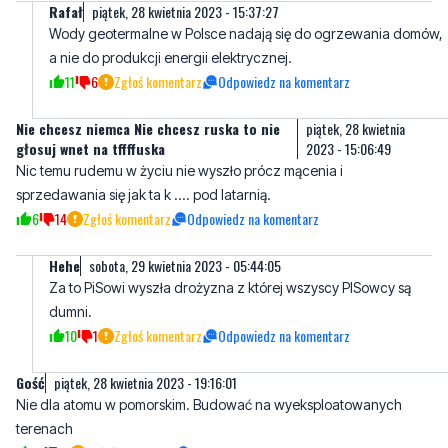
11
6
Zgłoś komentarz
Odpowiedz na komentarz
Nie chcesz niemca Nie chcesz ruska to nie
piątek, 28 kwietnia
głosuj wnet na tffffuska
2023 - 15:06:49
Nic temu rudemu w życiu nie wyszło prócz mącenia i
sprzedawania się jak ta k .... pod latarnią.
6
14
Zgłoś komentarz
Odpowiedz na komentarz
Hehe
sobota, 29 kwietnia 2023 - 05:44:05
Za to PiSowi wyszła drożyzna z której wszyscy PISowcy są
dumni.
10
1
Zgłoś komentarz
Odpowiedz na komentarz
Gość
piątek, 28 kwietnia 2023 - 19:16:01
Nie dla atomu w pomorskim. Budować na wyeksploatowanych
terenach
16
11
Zgłoś komentarz
Odpowiedz na komentarz
piątek, 28 kwietnia 2023 - 20:25:29