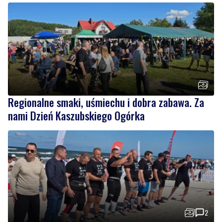
Regionalne smaki, uśmiechu i dobra zabawa. Za
nami Dzień Kaszubskiego Ogórka
2
Nad morzem zmierzyli się najsilniejsi. Sportowe
emocje i ważny cel
Wiadomości