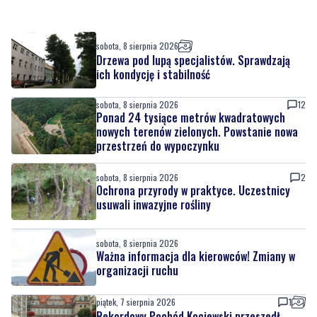
Drzewa pod lupą specjalistów. Sprawdzają
ich kondycję i stabilność
sobota, 8 sierpnia 2026
12
Ponad 24 tysiące metrów kwadratowych
nowych terenów zielonych. Powstanie nowa
przestrzeń do wypoczynku
sobota, 8 sierpnia 2026
2
Ochrona przyrody w praktyce. Uczestnicy
usuwali inwazyjne rośliny
sobota, 8 sierpnia 2026
Ważna informacja dla kierowców! Zmiany w
organizacji ruchu
piątek, 7 sierpnia 2026
1
Rekordowy Pochód Kociewski przeszedł
przez Gdańsk. Tysiące uczestników na
jubileuszowej edycji