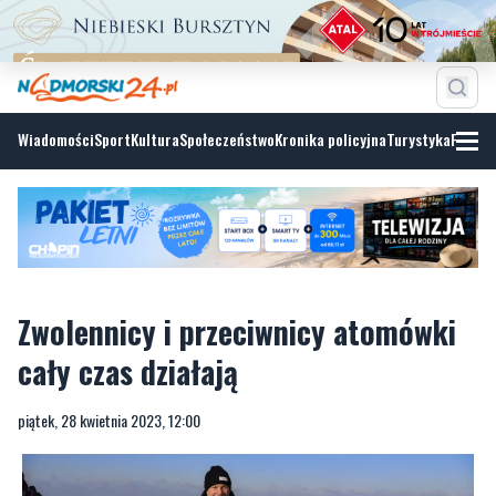
Wiadomości
Sport
Kultura
Społeczeństwo
Kronika policyjna
Turystyka
Fotoga
Zwolennicy i przeciwnicy atomówki
cały czas działają
piątek, 28 kwietnia 2023, 12:00