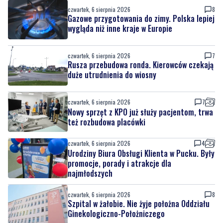
Kolorowy korowód, muzyka i regionalne
smaki. Nadchodzi Święto Kociewia
czwartek, 6 sierpnia 2026
8
Gazowe przygotowania do zimy. Polska lepiej
wygląda niż inne kraje w Europie
czwartek, 6 sierpnia 2026
7
Rusza przebudowa ronda. Kierowców czekają
duże utrudnienia do wiosny
czwartek, 6 sierpnia 2026
7
Nowy sprzęt z KPO już służy pacjentom, trwa
też rozbudowa placówki
czwartek, 6 sierpnia 2026
4
Urodziny Biura Obsługi Klienta w Pucku. Były
promocje, porady i atrakcje dla
najmłodszych