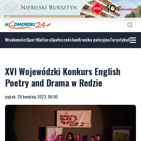
Wiadomości
Sport
Kultura
Społeczeństwo
Kronika policyjna
Turystyka
Fotoga
XVI Wojewódzki Konkurs English
Poetry and Drama w Redzie
piątek, 28 kwietnia 2023, 06:00