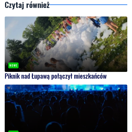
Podziel się tym artkułem z innymi:
Czytaj również
NOWE
Piknik nad Łupawą połączył mieszkańców