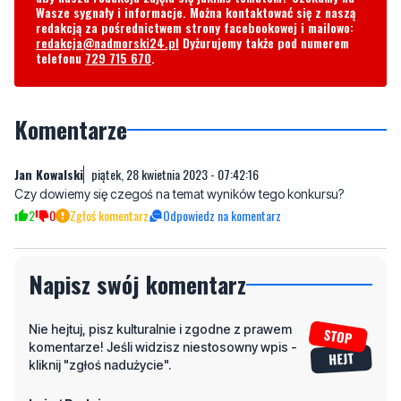
Byliście świadkami zdarzenia w naszym regionie? Chcecie
aby nasza redakcja zajęła się jakimś tematem? Czekamy na
Wasze sygnały i informacje. Można kontaktować się z naszą
redakcją za pośrednictwem strony facebookowej i mailowo:
redakcja@nadmorski24.pl
Dyżurujemy także pod numerem
telefonu
729 715 670
.
Komentarze
Jan Kowalski
piątek, 28 kwietnia 2023 - 07:42:16
Czy dowiemy się czegoś na temat wyników tego konkursu?
2
0
Zgłoś komentarz
Odpowiedz na komentarz
Napisz swój komentarz
Nie hejtuj, pisz kulturalnie i zgodne z prawem