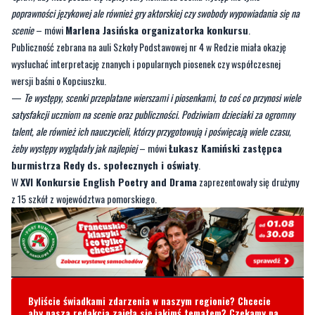
—
Wszystkie występy muszą być zgodne z tematem przewodnim konkursu, w tym
roku hasłem jest ‘do someone a world of good’ co można przetłumaczyć jako
‘spraw, aby ktoś poczuł się lepiej’. Jury konkursu ocenia występ nie tylko
poprawności językowej ale również gry aktorskiej czy swobody wypowiadania się na
scenie
– mówi
Marlena Jasińska organizatorka konkursu
.
Publiczność zebrana na auli Szkoły Podstawowej nr 4 w Redzie miała okazję
wysłuchać interpretację znanych i popularnych piosenek czy współczesnej
wersji baśni o Kopciuszku.
—
Te występy, scenki przeplatane wierszami i piosenkami, to coś co przynosi wiele
satysfakcji uczniom na scenie oraz publiczności. Podziwiam dzieciaki za ogromny
talent, ale również ich nauczycieli, którzy przygotowują i poświęcają wiele czasu,
żeby występy wyglądały jak najlepiej
– mówi
Łukasz Kamiński zastępca
burmistrza Redy ds. społecznych i oświaty
.
W
XVI Konkursie English Poetry and Drama
zaprezentowały się drużyny
z 15 szkół z województwa pomorskiego.