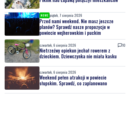
Wiadomości
piątek, 7 sierpnia 2026
NOWE
Piknik nad Łupawą połączył mieszkańców
piątek, 7 sierpnia 2026
NOWE
Przed nami weekend. Nie masz jeszcze
planów? Sprawdź nasze propozycje w
powiecie wejherowskim i puckim
czwartek, 6 sierpnia 2026
10
Nietrzeźwy opiekun jechał rowerem z
dzieckiem. Dziewczynka nie miała kasku
czwartek, 6 sierpnia 2026
Weekend pełen atrakcji w powiecie
słupskim. Sprawdź, co zaplanowano