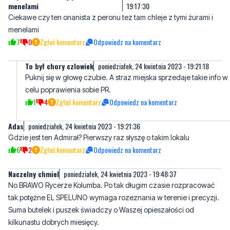
7
0
Zgłoś komentarz
Odpowiedz na komentarz
To był chory czlowiek
poniedziałek, 24 kwietnia 2023 - 19:21:18
Puknij się w głowę czubie. A straz miejska sprzedaje takie info w
celu poprawienia sobie PR.
1
4
Zgłoś komentarz
Odpowiedz na komentarz
Adas
poniedziałek, 24 kwietnia 2023 - 19:21:36
Gdzie jest ten Admirał? Pierwszy raz słyszę o takim lokalu
6
2
Zgłoś komentarz
Odpowiedz na komentarz
Naczelny chmiel
poniedziałek, 24 kwietnia 2023 - 19:48:37
No BRAWO Rycerze Kolumba. Po tak długim czasie rozpracować
tak potężne EL SPELUNO wymaga rozeznania w terenie i precyzji.
Suma butelek i puszek świadczy o Waszej opieszałości od
kilkunastu dobrych miesięcy.
Niestety niedzielny klub piwosza ogłaszam za zamknięty do
odwałania :(
12
2
Zgłoś komentarz
Odpowiedz na komentarz