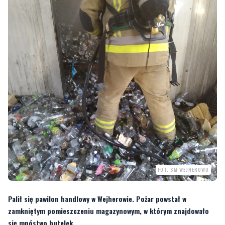
FOT. SM WEJHEROWO
Palił się pawilon handlowy w Wejherowie. Pożar powstał w
zamkniętym pomieszczeniu magazynowym, w którym znajdowało
się mnóstwo butelek.
Do pożaru doszło (21 kwietnia) około godziny 17:10. Ogień gasiły trzy zastępy
straży pożarnej. Na miejscu pracowali też strażnicy miejscy.
—
Dyżurny straży miejskiej otrzymał zgłoszenie, że w byłym obiekcie „Admirała”