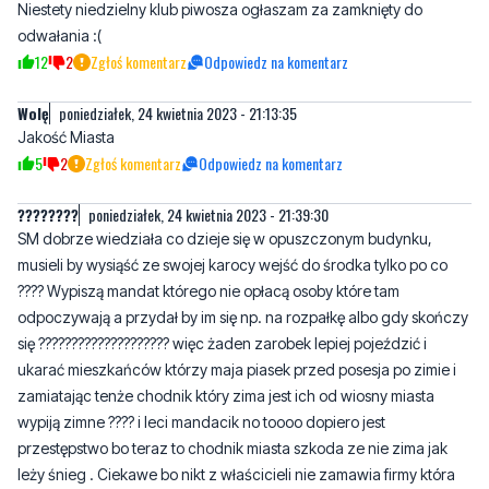
Wolę
poniedziałek, 24 kwietnia 2023 - 21:13:35
Jakość Miasta
5
2
Zgłoś komentarz
Odpowiedz na komentarz
????????
poniedziałek, 24 kwietnia 2023 - 21:39:30
SM dobrze wiedziała co dzieje się w opuszczonym budynku,
musieli by wysiąść ze swojej karocy wejść do środka tylko po co
???? Wypiszą mandat którego nie opłacą osoby które tam
odpoczywają a przydał by im się np. na rozpałkę albo gdy skończy
się ???????????????????? więc żaden zarobek lepiej pojeździć i
ukarać mieszkańców którzy maja piasek przed posesja po zimie i
zamiatając tenże chodnik który zima jest ich od wiosny miasta
wypiją zimne ???? i leci mandacik no toooo dopiero jest
przestępstwo bo teraz to chodnik miasta szkoda ze nie zima jak
leży śnieg . Ciekawe bo nikt z właścicieli nie zamawia firmy która
ma umowę z miastem na posypywanie chodnika . Więc może by tak
jak i tak SM nie wie co się w mieście w opuszczonych budynkach
dzieje to do zamiatania chodników jak teraz należą do miasta i na