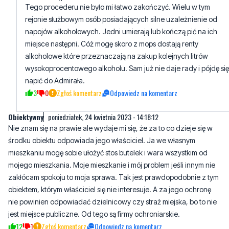
miejsce następni. Cóż mogę skoro z mops dostają renty
alkoholowe które przeznaczają na zakup kolejnych litrów
wysokoprocentowego alkoholu. Sam już nie daje rady i pójdę się
napić do Admirała.
3
0
Zgłoś komentarz
Odpowiedz na komentarz
Obiektywny
poniedziałek, 24 kwietnia 2023 - 14:18:12
Nie znam się na prawie ale wydaje mi się, że za to co dzieje się w
środku obiektu odpowiada jego właściciel. Ja we własnym
mieszkaniu mogę sobie ułożyć stos butelek i wara wszystkim od
mojego mieszkania. Moje mieszkanie i mój problem jeśli innym nie
zakłócam spokoju to moja sprawa. Tak jest prawdopodobnie z tym
obiektem, którym właściciel się nie interesuje. A za jego ochronę
nie powinien odpowiadać dzielnicowy czy straż miejska, bo to nie
jest miejsce publiczne. Od tego są firmy ochroniarskie.
12
1
Zgłoś komentarz
Odpowiedz na komentarz
Agunia
poniedziałek, 24 kwietnia 2023 - 14:25:34
Ci syfiarze dobrze się tam bawili,a mieszkańcy pobliskich bloków