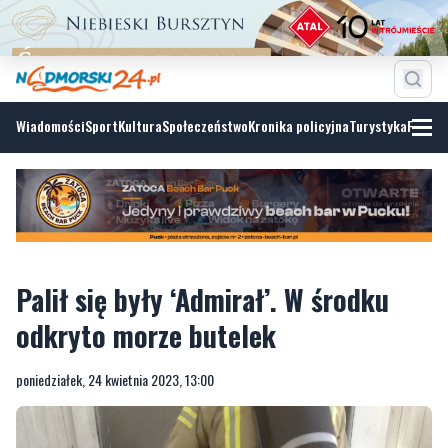
Wiadomości
Sport
Kultura
Społeczeństwo
Kronika policyjna
Turystyka
Fotoga
Palił się były ‘Admirał’. W środku
odkryto morze butelek
poniedziałek, 24 kwietnia 2023, 13:00