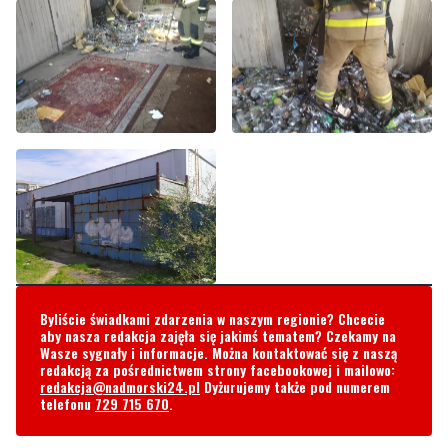
Byliście świadkami zdarzenia w naszym regionie? Chcecie
aby nasza redakcja zajęła się jakimś tematem? Czekamy na
Wasze sygnały i informacje. Można kontaktować się z naszą
redakcją za pośrednictwem strony facebookowej i mailowo:
redakcja@nadmorski24.pl
Dyżurujemy także pod numerem
telefonu
729 715 670
.
Komentarze