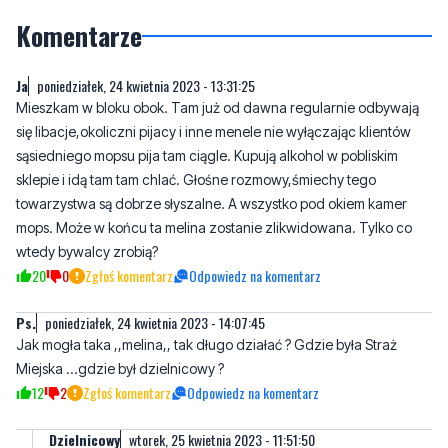
Ja
poniedziałek, 24 kwietnia 2023 - 13:31:25
Mieszkam w bloku obok. Tam już od dawna regularnie odbywają
się libacje,okoliczni pijacy i inne menele nie wyłączając klientów
sąsiedniego mopsu pija tam ciągle. Kupują alkohol w pobliskim
sklepie i idą tam tam chlać. Głośne rozmowy,śmiechy tego
towarzystwa są dobrze słyszalne. A wszystko pod okiem kamer
mops. Może w końcu ta melina zostanie zlikwidowana. Tylko co
wtedy bywalcy zrobią?
20
0
Zgłoś komentarz
Odpowiedz na komentarz
Ps.
poniedziałek, 24 kwietnia 2023 - 14:07:45
Jak mogła taka ,,melina,, tak długo działać ? Gdzie była Straż
Miejska ...gdzie był dzielnicowy ?
12
2
Zgłoś komentarz
Odpowiedz na komentarz
Dzielnicowy
wtorek, 25 kwietnia 2023 - 11:51:50
Tego procederu nie było mi łatwo zakończyć. Wielu w tym
rejonie służbowym osób posiadających silne uzależnienie od
napojów alkoholowych. Jedni umierają lub kończą pić na ich