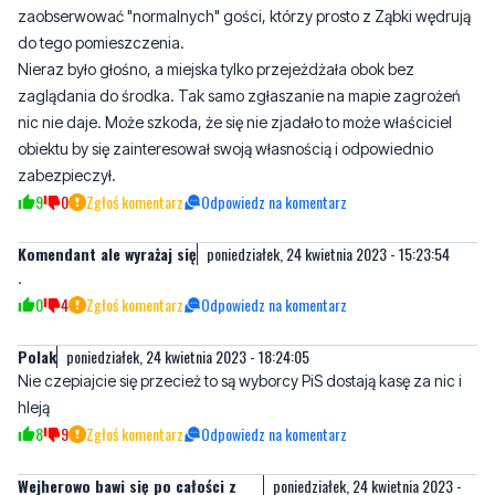
zaglądania do środka. Tak samo zgłaszanie na mapie zagrożeń
nic nie daje. Może szkoda, że się nie zjadało to może właściciel
obiektu by się zainteresował swoją własnością i odpowiednio
zabezpieczył.
9
0
Zgłoś komentarz
Odpowiedz na komentarz
Komendant ale wyrażaj się
poniedziałek, 24 kwietnia 2023 - 15:23:54
.
0
4
Zgłoś komentarz
Odpowiedz na komentarz
Polak
poniedziałek, 24 kwietnia 2023 - 18:24:05
Nie czepiajcie się przecież to są wyborcy PiS dostają kasę za nic i
hleją
8
9
Zgłoś komentarz
Odpowiedz na komentarz
Wejherowo bawi się po całości z
poniedziałek, 24 kwietnia 2023 -
menelami
19:17:30
Ciekawe czy ten onanista z peronu tez tam chleje z tymi żurami i
menelami