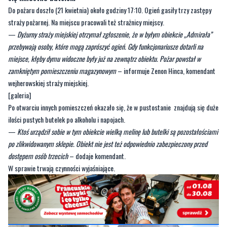
przebywają osoby, które mogą zaprószyć ogień. Gdy funkcjonariusze dotarli na
miejsce, kłęby dymu widoczne były już na zewnątrz obiektu. Pożar powstał w
zamkniętym pomieszczeniu magazynowym
– informuje Zenon Hinca, komendant
wejherowskiej straży miejskiej.
[galeria]
Po otwarciu innych pomieszczeń okazało się, że w pustostanie znajdują się duże
ilości pustych butelek po alkoholu i napojach.
—
Ktoś urządził sobie w tym obiekcie wielką melinę lub butelki są pozostałościami
po zlikwidowanym sklepie. Obiekt nie jest też odpowiednio zabezpieczony przed
dostępem osób trzecich
– dodaje komendant.
W sprawie trwają czynności wyjaśniające.