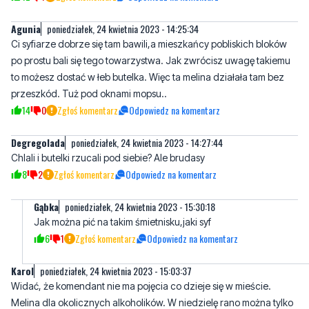
po prostu bali się tego towarzystwa. Jak zwrócisz uwagę takiemu
to możesz dostać w łeb butelka. Więc ta melina działała tam bez
przeszkód. Tuż pod oknami mopsu..
14
0
Zgłoś komentarz
Odpowiedz na komentarz
Degregolada
poniedziałek, 24 kwietnia 2023 - 14:27:44
Chlali i butelki rzucali pod siebie? Ale brudasy
8
2
Zgłoś komentarz
Odpowiedz na komentarz
Gąbka
poniedziałek, 24 kwietnia 2023 - 15:30:18
Jak można pić na takim śmietnisku,jaki syf
6
1
Zgłoś komentarz
Odpowiedz na komentarz
Karol
poniedziałek, 24 kwietnia 2023 - 15:03:37
Widać, że komendant nie ma pojęcia co dzieje się w mieście.
Melina dla okolicznych alkoholików. W niedzielę rano można tylko
zaobserwować "normalnych" gości, którzy prosto z Ząbki wędrują
do tego pomieszczenia.
Nieraz było głośno, a miejska tylko przejeżdżała obok bez