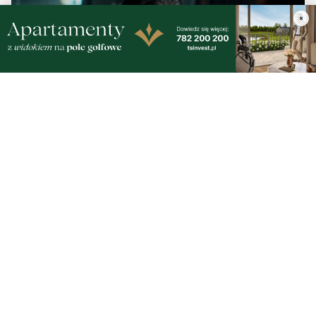
×
Adamczycha wróciła na mały ekran. W '1670'
ponownie widzimy aktorkę z Gdyni
Wiadomości
czwartek, 6 sierpnia 2026
NOWE
Dawny bank zamieni się w nowoczesną
bibliotekę. Prace postępują
czwartek, 6 sierpnia 2026
WAŻNE
Alarm na plaży. Spacerowiczka natrafiła na
niewybuch
czwartek, 6 sierpnia 2026
Adamczycha wróciła na mały ekran. W '1670'
ponownie widzimy aktorkę z Gdyni