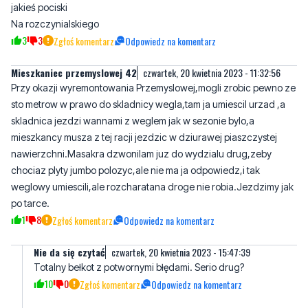
Mieszkaniec przemyslowej 42
czwartek, 20 kwietnia 2023 - 11:32:56
Przy okazji wyremontowania Przemyslowej,mogli zrobic pewno ze
sto metrow w prawo do skladnicy wegla,tam ja umiescil urzad ,a
skladnica jezdzi wannami z weglem jak w sezonie bylo,a
mieszkancy musza z tej racji jezdzic w dziurawej piaszczystej
nawierzchni.Masakra dzwonilam juz do wydzialu drug,zeby
chociaz plyty jumbo polozyc,ale nie ma ja odpowiedz,i tak
weglowy umiescili,ale rozcharatana droge nie robia.Jezdzimy jak
po tarce.
1
8
Zgłoś komentarz
Odpowiedz na komentarz
Nie da się czytać
czwartek, 20 kwietnia 2023 - 15:47:39
Totalny bełkot z potwornymi błędami. Serio drug?
10
0
Zgłoś komentarz
Odpowiedz na komentarz
Raf
czwartek, 20 kwietnia 2023 - 12:18:49
I na betonowe słupy z kaszubskim alfabetem po kilka stówek
sztuka.