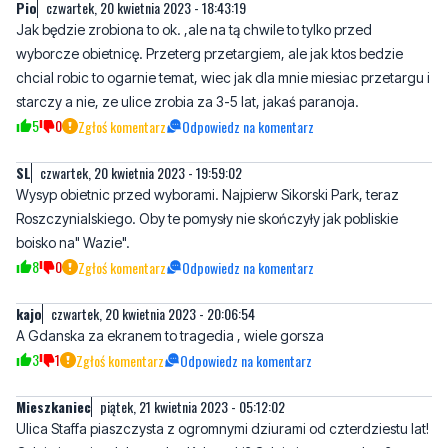
chcial robic to ogarnie temat, wiec jak dla mnie miesiac przetargu i
starczy a nie, ze ulice zrobia za 3-5 lat, jakaś paranoja.
5
0
Zgłoś komentarz
Odpowiedz na komentarz
SL
czwartek, 20 kwietnia 2023 - 19:59:02
Wysyp obietnic przed wyborami. Najpierw Sikorski Park, teraz
Roszczynialskiego. Oby te pomysły nie skończyły jak pobliskie
boisko na" Wazie".
8
0
Zgłoś komentarz
Odpowiedz na komentarz
kajo
czwartek, 20 kwietnia 2023 - 20:06:54
A Gdanska za ekranem to tragedia , wiele gorsza
3
1
Zgłoś komentarz
Odpowiedz na komentarz
Mieszkaniec
piątek, 21 kwietnia 2023 - 05:12:02
Ulica Staffa piaszczysta z ogromnymi dziurami od czterdziestu lat!
Gdzie jest nieudolny radny Kukowski? Gdzie jest prezydent?
Dlaczego nami gardzi?
2
1
Zgłoś komentarz
Odpowiedz na komentarz