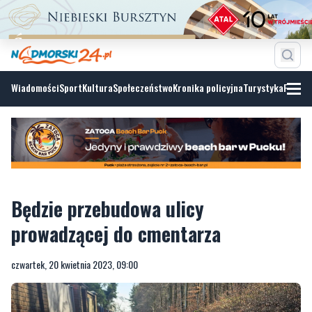
Wiadomości
Sport
Kultura
Społeczeństwo
Kronika policyjna
Turystyka
Fotoga
Będzie przebudowa ulicy
prowadzącej do cmentarza
czwartek, 20 kwietnia 2023, 09:00