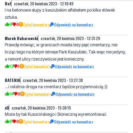
6
0
Zgłoś komentarz
Odpowiedz na komentarz
Marek Babarowski
czwartek, 20 kwietnia 2023 - 12:31:29
Prawdę mówiąc, w granicach miasta leży pięć cmentarzy, nie
licząc tego na którym istnieje Park Kaszubski. Tak więc nie jedyny,
a remont ulicy rzeczywiście jest konieczny.
13
1
Zgłoś komentarz
Odpowiedz na komentarz
BATERIA
czwartek, 20 kwietnia 2023 - 13:27:38
...i ostatnia droga na cmentarz będzie przyjemnością :))
14
0
Zgłoś komentarz
Odpowiedz na komentarz
xD
czwartek, 20 kwietnia 2023 - 15:38:15
Może by tak Kusocińskiego i Słoneczną wyremontować
6
0
Zgłoś komentarz
Odpowiedz na komentarz
Pio
czwartek, 20 kwietnia 2023 - 18:43:19
Jak będzie zrobiona to ok. ,ale na tą chwile to tylko przed
wyborcze obietnicę. Przeterg przetargiem, ale jak ktos bedzie