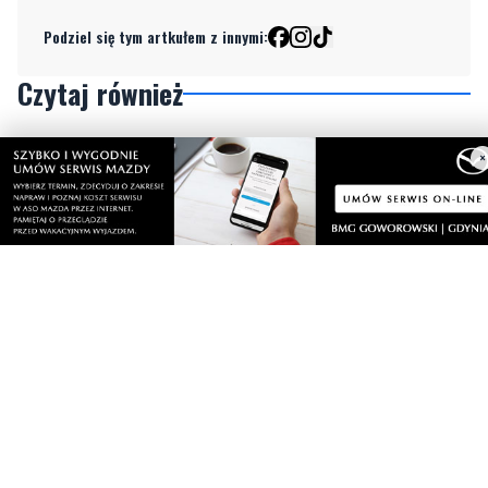
Czytaj również
×
1
Strażacy pokazali swoje umiejętności. Rodzinny
festyn przyciągnął mieszkańców oraz gości