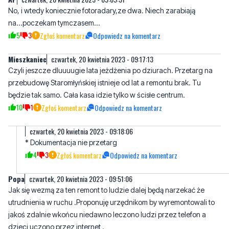
Mieszkaniec
czwartek, 20 kwietnia 2023 - 09:17:13
Czyli jeszcze dluuuugie lata jeżdżenia po dziurach. Przetarg na
przebudowę Staromłyńskiej istnieje od lat a remontu brak. Tu
będzie tak samo. Cała kasa idzie tylko w ścisłe centrum.
10
1
Zgłoś komentarz
Odpowiedz na komentarz
czwartek, 20 kwietnia 2023 - 09:18:06
* Dokumentacja nie przetarg
4
3
Zgłoś komentarz
Odpowiedz na komentarz
Popa
czwartek, 20 kwietnia 2023 - 09:51:06
Jak się wezmą za ten remont to ludzie dalej będą narzekać że
utrudnienia w ruchu .Proponuję urzędnikom by wyremontowali to
jakoś zdalnie wkońcu niedawno leczono ludzi przez telefon a
dzieci uczono przez internet .
3
8
Zgłoś komentarz
Odpowiedz na komentarz
czwartek, 20 kwietnia 2023 - 10:32:19