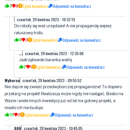
Do roboty się weź urzędasie! A nie propagandę siejesz
ratuszowy trollu
4
3
Zgłoś komentarz
Odpowiedz na komentarz
...
czwartek, 20 kwietnia 2023 - 12:35:06
Jastrzębowski baranka walnij
2
1
Zgłoś komentarz
Odpowiedz na komentarz
Wyborca
czwartek, 20 kwietnia 2023 - 09:55:52
Nie dajcie się zwieść przedwyborczej propagandzie! To dopiero
przetarg na projekt! Realizacja może nigdy nie nastąpić. Boisko na
Wazie i wiele innych inwestycji już od lat ma gotowy projekt, a
miasto ich nie buduje.
25
2
Zgłoś komentarz
Odpowiedz na komentarz
666
czwartek, 20 kwietnia 2023 - 10:45:05
podziękuj pisiorom
7
13
Zgłoś komentarz
Odpowiedz na komentarz