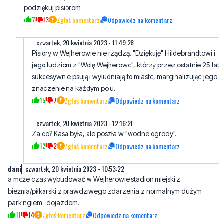
czwartek, 20 kwietnia 2023 - 11:49:28
Pisiory w Wejherowie nie rządzą. "Dziękuję" Hildebrandtowi i
jego ludziom z "Wolę Wejherowo", którzy przez ostatnie 25 lat
sukcesywnie psują i wyludniają to miasto, marginalizując jego
znaczenie na każdym polu.
15
7
Zgłoś komentarz
Odpowiedz na komentarz
czwartek, 20 kwietnia 2023 - 12:16:21
Za co? Kasa była, ale poszła w "wodne ogrody".
12
2
Zgłoś komentarz
Odpowiedz na komentarz
dani
czwartek, 20 kwietnia 2023 - 10:53:22
a może czas wybudować w Wejherowie stadion miejski z
bieżnia/piłkarski z prawdziwego zdarzenia z normalnym dużym
parkingiem i dojazdem.
11
14
Zgłoś komentarz
Odpowiedz na komentarz
Luz
czwartek, 20 kwietnia 2023 - 11:55:14
No pewnie może drugi stadion narodowy by menele miały gdzie