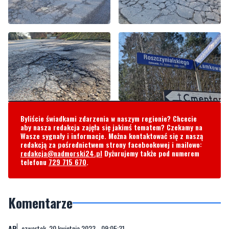
Byliście świadkami zdarzenia w naszym regionie? Chcecie
aby nasza redakcja zajęła się jakimś tematem? Czekamy na
Wasze sygnały i informacje. Można kontaktować się z naszą
redakcją za pośrednictwem strony facebookowej i mailowo:
redakcja@nadmorski24.pl
Dyżurujemy także pod numerem
telefonu
729 715 670
.
Komentarze
AP
czwartek, 20 kwietnia 2023 - 09:05:31
No, i wtedy koniecznie fotoradary,ze dwa. Niech zarabiają
na...poczekam tymczasem...
5
3
Zgłoś komentarz
Odpowiedz na komentarz