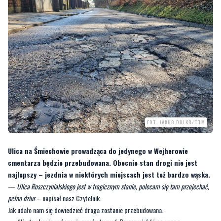
FOT. JAKUB DULKO/TTM
Ulica na Śmiechowie prowadząca do jedynego w Wejherowie
cmentarza będzie przebudowana. Obecnie stan drogi nie jest
najlepszy – jezdnia w niektórych miejscach jest też bardzo wąska.
—
Ulica Roszczynialskiego jest w tragicznym stanie, polecam się tam przejechać,
pełno dziur
– napisał nasz Czytelnik.
Jak udało nam się dowiedzieć droga zostanie przebudowana.
—
Miasto planuje wykonanie przebudowy ul. Roszczynialskiego wraz z
zagospodarowaniem wód opadowych. W maju miasto ogłosi postępowanie na
wykonanie dokumentacji technicznej
– poinformował nas ratusz.