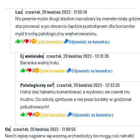
stacjonować a po otwarciu będzie pustostanem dla bocianów
myśl trochę patologiczny wejherowianinu.
10
7
Zgłoś komentarz
Odpowiedz na komentarz
Ej wieśniaku
czwartek, 20 kwietnia 2023 - 12:31:35
Baranka walnij trolu.
1
3
Zgłoś komentarz
Odpowiedz na komentarz
Patologiczny co?
czwartek, 20 kwietnia 2023 - 12:33:35
Haha dać takiemu komentować a wyslowic sie nawet mu
trudno. Do szkoly gimbusie a nie pisać bzdety w godzinał
poludniowych!
3
0
Zgłoś komentarz
Odpowiedz na komentarz
On
czwartek, 20 kwietnia 2023 - 11:00:55
Niech lepiej najpierw się wezmą archeolodzy bo mogą coś natrafić
jakieś pociski
Na rozczynialskiego
3
3
Zgłoś komentarz
Odpowiedz na komentarz