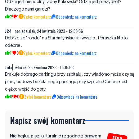
J24
poniedziałek, 24 kwietnia 2023 - 12:38:56
Dobrze ze "rondo" na Staromłynskiej im wyszło . Poraszka kto to
odebrał .
1
0
Zgłoś komentarz
Odpowiedz na komentarz
Jola
wtorek, 25 kwietnia 2023 - 15:15:58
Brakuje dobrego parkingu przy szpitalu ,czy wiadomo może czy są
plany budowy bezpłatnego parkingu przy szpitalu.Obecnie jest
ciężko wejść do góry.
0
0
Zgłoś komentarz
Odpowiedz na komentarz
Napisz swój komentarz
Nie hejtuj, pisz kulturalnie i zgodne z prawem
komentarze! Jeśli widzisz niestosowny wpis -
kliknij "zgłoś nadużycie".