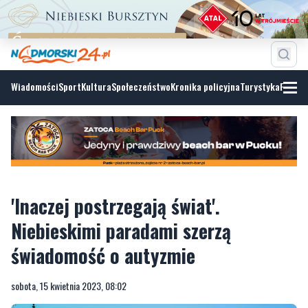
Wiadomości
Sport
Kultura
Społeczeństwo
Kronika policyjna
Turystyka
Fotoga
'Inaczej postrzegają świat'.
Niebieskimi paradami szerzą
świadomość o autyzmie
sobota, 15 kwietnia 2023, 08:02