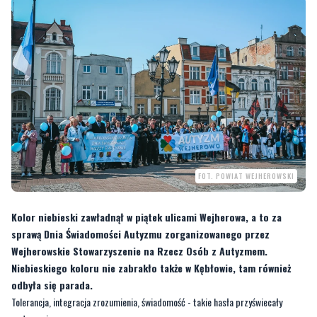
FOT. POWIAT WEJHEROWSKI
Kolor niebieski zawładnął w piątek ulicami Wejherowa, a to za
sprawą Dnia Świadomości Autyzmu zorganizowanego przez
Wejherowskie Stowarzyszenie na Rzecz Osób z Autyzmem.
Niebieskiego koloru nie zabrakło także w Kębłowie, tam również
odbyła się parada.
Tolerancja, integracja zrozumienia, świadomość - takie hasła przyświecały
wydarzeniom.
—
Chcemy szerzyć tolerancję, często jest tak, że zachowania nietolerancyjne
wynikają z naszej niewiedzy i mitów krążących w społeczeństwie. Nasze obchody