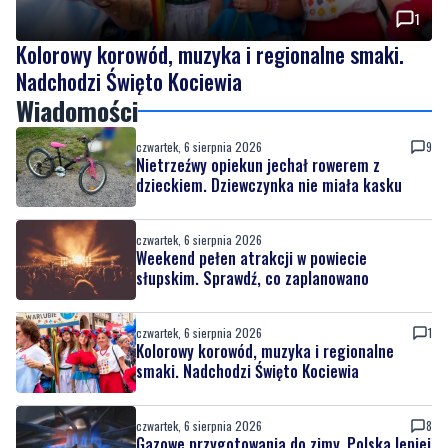
Nadchodzi Święto Kociewia
Wiadomości
czwartek, 6 sierpnia 2026
9
Nietrzeźwy opiekun jechał rowerem z
dzieckiem. Dziewczynka nie miała kasku
czwartek, 6 sierpnia 2026
Weekend pełen atrakcji w powiecie
słupskim. Sprawdź, co zaplanowano
czwartek, 6 sierpnia 2026
1
Kolorowy korowód, muzyka i regionalne
smaki. Nadchodzi Święto Kociewia
czwartek, 6 sierpnia 2026
8
Gazowe przygotowania do zimy. Polska lepiej
wygląda niż inne kraje w Europie