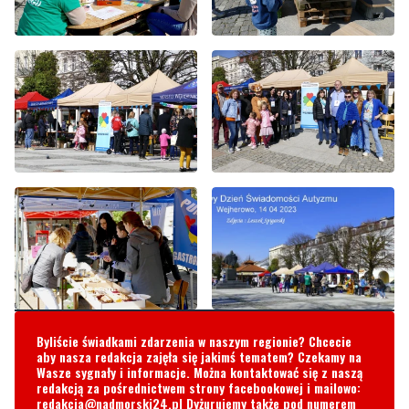
Byliście świadkami zdarzenia w naszym regionie? Chcecie
aby nasza redakcja zajęła się jakimś tematem? Czekamy na
Wasze sygnały i informacje. Można kontaktować się z naszą
redakcją za pośrednictwem strony facebookowej i mailowo:
redakcja@nadmorski24.pl
Dyżurujemy także pod numerem
telefonu
729 715 670
.