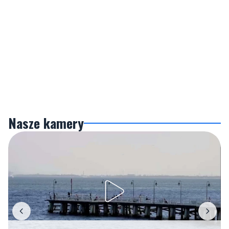
Nasze kamery
Gdynia
Orłowo