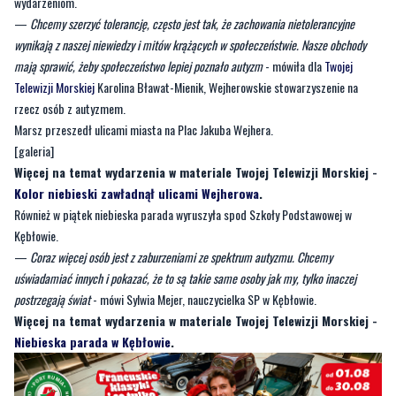
mają sprawić, żeby społeczeństwo lepiej poznało autyzm
- mówiła dla
Twojej
Telewizji Morskiej
Karolina Bławat-Mienik, Wejherowskie stowarzyszenie na
rzecz osób z autyzmem.
Marsz przeszedł ulicami miasta na Plac Jakuba Wejhera.
[galeria]
Więcej na temat wydarzenia w materiale Twojej Telewizji Morskiej -
Kolor niebieski zawładnął ulicami Wejherowa
.
Również w piątek niebieska parada wyruszyła spod Szkoły Podstawowej w
Kębłowie.
—
Coraz więcej osób jest z zaburzeniami ze spektrum autyzmu. Chcemy
uświadamiać innych i pokazać, że to są takie same osoby jak my, tylko inaczej
postrzegają świat
- mówi Sylwia Mejer, nauczycielka SP w Kębłowie.
Więcej na temat wydarzenia w materiale Twojej Telewizji Morskiej -
Niebieska parada w Kębłowie
.