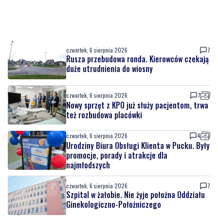
czwartek, 6 sierpnia 2026
7
Rusza przebudowa ronda. Kierowców czekają
duże utrudnienia do wiosny
czwartek, 6 sierpnia 2026
7
Nowy sprzęt z KPO już służy pacjentom, trwa
też rozbudowa placówki
czwartek, 6 sierpnia 2026
4
Urodziny Biura Obsługi Klienta w Pucku. Były
promocje, porady i atrakcje dla
najmłodszych
czwartek, 6 sierpnia 2026
7
Szpital w żałobie. Nie żyje położna Oddziału
Ginekologiczno-Położniczego
czwartek, 6 sierpnia 2026
2
Nowy odcinek szlaku rowerowego nad
Bałtykiem. Powodem zmiany budowa