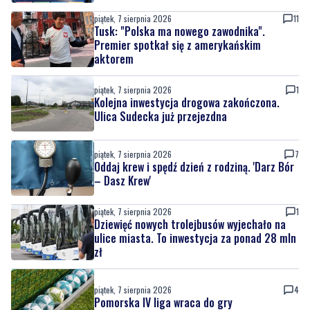
piątek, 7 sierpnia 2026
11
Tusk: "Polska ma nowego zawodnika".
Premier spotkał się z amerykańskim
aktorem
piątek, 7 sierpnia 2026
1
Kolejna inwestycja drogowa zakończona.
Ulica Sudecka już przejezdna
piątek, 7 sierpnia 2026
7
Oddaj krew i spędź dzień z rodziną. 'Darz Bór
– Dasz Krew'
piątek, 7 sierpnia 2026
1
Dziewięć nowych trolejbusów wyjechało na
ulice miasta. To inwestycja za ponad 28 mln
zł
piątek, 7 sierpnia 2026
4
Pomorska IV liga wraca do gry