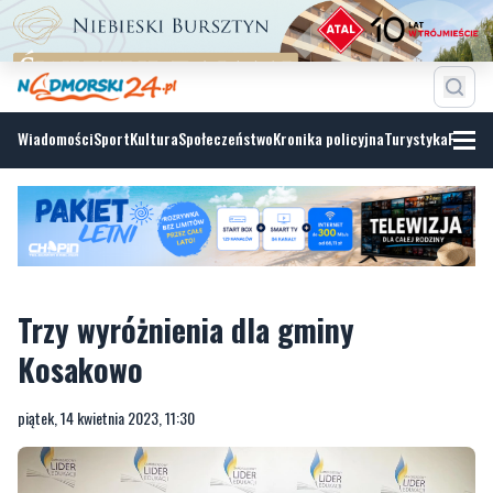
Wiadomości
Sport
Kultura
Społeczeństwo
Kronika policyjna
Turystyka
Fotoga
Trzy wyróżnienia dla gminy
Kosakowo
piątek, 14 kwietnia 2023, 11:30