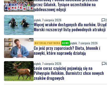
przez Gdańsk. Tysiące uczestników na
jubileuszowej edycji
piątek, 7 sierpnia 2026
2
Więcej wraków dostępnych dla nurków. Urząd
Morski rozszerzył listę podwodnych atrakcji
piątek, 7 sierpnia 2026
MATERIAŁ PARTNERA
NOWE
Co jeść przy zaparciach? Dieta, błonnik i
nawyki, które naprawdę działają
piątek, 7 sierpnia 2026
6
Łosie coraz częściej pojawiają się na
Półwyspie Helskim. Burmistrz chce nowych
znaków drogowych