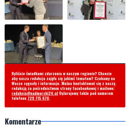
Byliście świadkami zdarzenia w naszym regionie? Chcecie
aby nasza redakcja zajęła się jakimś tematem? Czekamy na
Wasze sygnały i informacje. Można kontaktować się z naszą
redakcją za pośrednictwem strony facebookowej i mailowo:
redakcja@nadmorski24.pl
Dyżurujemy także pod numerem
telefonu
729 715 670
.
Komentarze