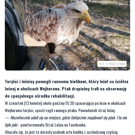
FOT. STRAŻ LEŚNA
Turyści i leśnicy pomogli rannemu bielikowi, który leżał na ściółce
leśnej w okolicach Wejherowa. Ptak drapieżny trafi na obserwację
do specjalnego ośrodka rehabilitacji.
W czwartek (13 kwietni) około godziny 15:30 spacerujący po lesie w okolicach
Wejherowa turyści, spostrzegli rannego ptaka. Powiadomili straż leśną.
—
Niezwłocznie udali się na miejsce, gdzie faktycznie znajdował się ptak. I to nie
byle jaki
- poinformowała Straż Leśna na Facebooku.
Okazało się, że jest to dorosły osobnik orła bielika z uszkodzoną częścią
kończyny dolnej.
[galeria]
Zwierze zostało przetransportowane do weterynarza, a później trafi na