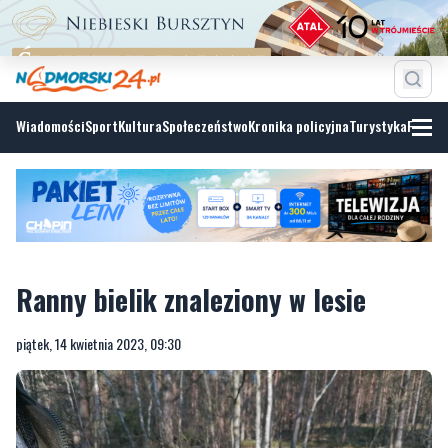
Wiadomości
Sport
Kultura
Społeczeństwo
Kronika policyjna
Turystyka
Fotoga
Ranny bielik znaleziony w lesie
piątek, 14 kwietnia 2023, 09:30