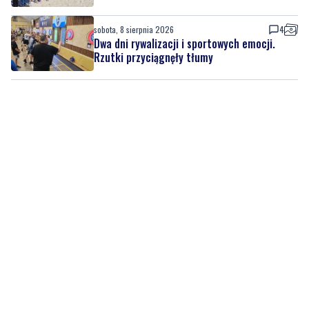
Rzutki przyciągnęły tłumy