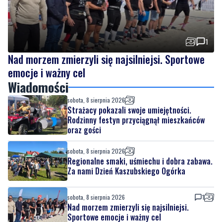
1
Nad morzem zmierzyli się najsilniejsi. Sportowe
emocje i ważny cel
Wiadomości
sobota, 8 sierpnia 2026
Strażacy pokazali swoje umiejętności.
Rodzinny festyn przyciągnął mieszkańców
oraz gości
sobota, 8 sierpnia 2026
Regionalne smaki, uśmiechu i dobra zabawa.
Za nami Dzień Kaszubskiego Ogórka
sobota, 8 sierpnia 2026
1
Nad morzem zmierzyli się najsilniejsi.
Sportowe emocje i ważny cel
sobota, 8 sierpnia 2026
4
Dwa dni rywalizacji i sportowych emocji.