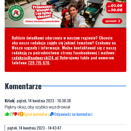
Byliście świadkami zdarzenia w naszym regionie? Chcecie
aby nasza redakcja zajęła się jakimś tematem? Czekamy na
Wasze sygnały i informacje. Można kontaktować się z naszą
redakcją za pośrednictwem strony facebookowej i mailowo:
redakcja@nadmorski24.pl
Dyżurujemy także pod numerem
telefonu
729 715 670
.
Komentarze
Kitek
piątek, 14 kwietnia 2023 - 10:38:38
Piękny okaz,oby szybko wyzdrowiał
21
1
Zgłoś komentarz
Odpowiedz na komentarz
piątek, 14 kwietnia 2023 - 14:43:47
Bielikowi bliżej do jastrzębia niż orła. Piękny ptak.
0
1
Zgłoś komentarz
Odpowiedz na komentarz