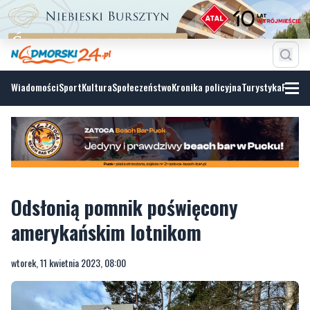
Wiadomości
Sport
Kultura
Społeczeństwo
Kronika policyjna
Turystyka
Fotoga
Odsłonią pomnik poświęcony
amerykańskim lotnikom
wtorek, 11 kwietnia 2023, 08:00