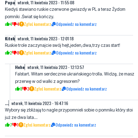
Popa
wtorek, 11 kwietnia 2023 - 11:55:08
Kiedyś stawiano ruskie czerwone gwiazdy w PL a teraz Żydom
pomniki .Świat się kończy.
4
4
Zgłoś komentarz
Odpowiedz na komentarz
Kitek
wtorek, 11 kwietnia 2023 - 12:01:18
Ruskie trole zaczynajcie swój hejt,jeden,dwa,trzy czas start!
2
8
Zgłoś komentarz
Odpowiedz na komentarz
Hehe
wtorek, 11 kwietnia 2023 - 12:13:57
Falstart. Witam serdecznie ukraińskiego trolla. Widzę, że masz
przerwę w od walki z agresorem?
8
3
Zgłoś komentarz
Odpowiedz na komentarz
...
wtorek, 11 kwietnia 2023 - 16:47:16
Wybory się zbliżają to nagle przypomnieli sobie o pomniku który stoi
już ze dwa lata...
7
1
Zgłoś komentarz
Odpowiedz na komentarz