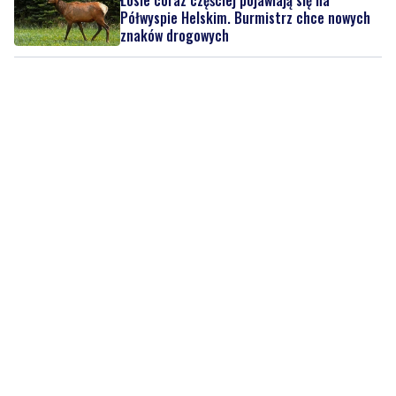
Łosie coraz częściej pojawiają się na
Półwyspie Helskim. Burmistrz chce nowych
znaków drogowych