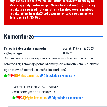
aby nasza redakcja zajęła się jakimś tematem? Czekamy na
Wasze sygnały i informacje. Można kontaktować się z naszą
redakcją za pośrednictwem strony facebookowej i mailowo:
redakcja@nadmorski24.pl
Dyżurujemy także pod numerem
telefonu
729 715 670
.
Komentarze
Parodia i destrukcja narodu
wtorek, 11 kwietnia 2023 -
ogłupiałego.
11:07:25
Do niedawna stawiano pomniki rosyjskim lotnikom. Teraz trend
odwrócił się i stawiają pomniki amerykańskim lotnikom. Za chwilę
będą stawiać pomniki ukraińskim lotnikom?
5
4
Zgłoś komentarz
Odpowiedz na komentarz
wtorek, 11 kwietnia 2023 - 12:09:12
Zestrzelonym nad Polską?! :D
2
3
Zgłoś komentarz
Odpowiedz na komentarz