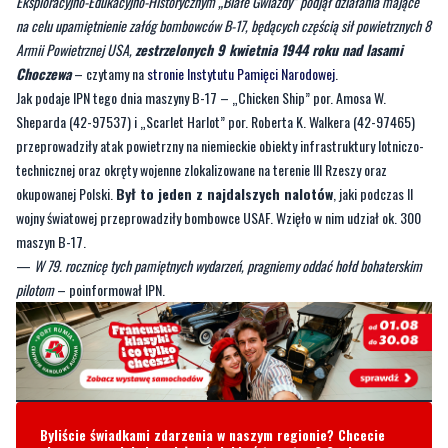
Eksploracyjno-Edukacyjno-Historycznym „Białe Gwiazdy” podjął działania mające
na celu upamiętnienie załóg bombowców B-17, będących częścią sił powietrznych 8
Armii Powietrznej USA,
zestrzelonych 9 kwietnia 1944 roku nad lasami
Choczewa
– czytamy na
stronie Instytutu Pamięci Narodowej
.
Jak podaje IPN tego dnia maszyny B-17 – „Chicken Ship” por. Amosa W.
Sheparda (42-97537) i „Scarlet Harlot” por. Roberta K. Walkera (42-97465)
przeprowadziły atak powietrzny na niemieckie obiekty infrastruktury lotniczo-
technicznej oraz okręty wojenne zlokalizowane na terenie III Rzeszy oraz
okupowanej Polski.
Był to jeden z najdalszych nalotów
, jaki podczas II
wojny światowej przeprowadziły bombowce USAF. Wzięło w nim udział ok. 300
maszyn B-17.
—
W 79. rocznicę tych pamiętnych wydarzeń, pragniemy oddać hołd bohaterskim
pilotom
– poinformował IPN.
Byliście świadkami zdarzenia w naszym regionie? Chcecie