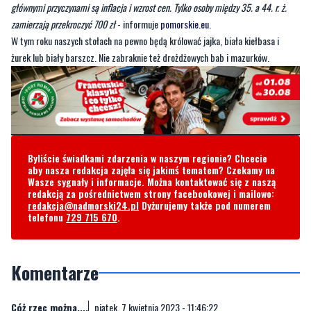
żurek lub biały barszcz. Nie zabraknie też drożdżowych bab i mazurków.
Byliście świadkami zdarzenia w naszym regionie? Chcecie
aby nasza redakcja zajęła się jakimś tematem? Czekamy na
Wasze sygnały i informacje. Można kontaktować się z naszą
redakcją za pośrednictwem strony facebookowej i mailowo:
redakcja@nadmorski24.pl
Dyżurujemy także pod numerem
telefonu
729 715 670
.
Komentarze
Cóż rzec można....
piątek, 7 kwietnia 2023 - 11:46:22
Według narracji popleczników i fanatyków PiSu, to odkąd PiS
zaczął rozdawać nieswoje pieniądze, to wszystko tanieje. Taki
przekaz również płynie z TVP i reszty mediów proPiS.