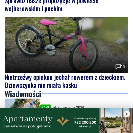
10
Nietrzeźwy opiekun jechał rowerem z dzieckiem.
Dziewczynka nie miała kasku
Wiadomości
piątek, 7 sierpnia 2026
NOWE
Piknik nad Łupawą połączył mieszkańców
piątek, 7 sierpnia 2026
NOWE
Przed nami weekend. Nie masz jeszcze
×
planów? Sprawdź nasze propozycje w
powiecie wejherowskim i puckim