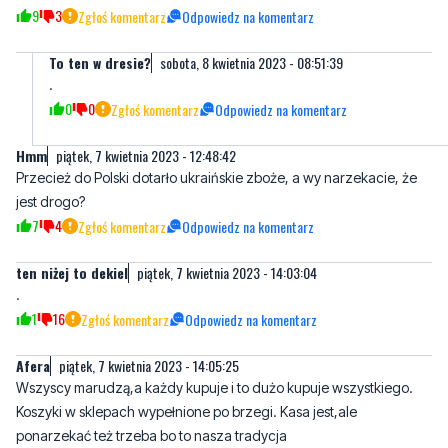
.
0
0
Zgłoś komentarz
Odpowiedz na komentarz
Hmm
piątek, 7 kwietnia 2023 - 12:48:42
Przecież do Polski dotarło ukraińskie zboże, a wy narzekacie, że
jest drogo?
7
4
Zgłoś komentarz
Odpowiedz na komentarz
ten niżej to dekiel
piątek, 7 kwietnia 2023 - 14:03:04
.
1
16
Zgłoś komentarz
Odpowiedz na komentarz
Afera
piątek, 7 kwietnia 2023 - 14:05:25
Wszyscy marudzą,a każdy kupuje i to dużo kupuje wszystkiego.
Koszyki w sklepach wypełnione po brzegi. Kasa jest,ale
ponarzekać też trzeba bo to nasza tradycja
4
3
Zgłoś komentarz
Odpowiedz na komentarz
Buhahahahahahahaha...
piątek, 7 kwietnia 2023 - 14:35:06