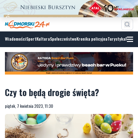
Wiadomości
Sport
Kultura
Społeczeństwo
Kronika policyjna
Turystyka
Fotoga
Czy to będą drogie święta?
piątek, 7 kwietnia 2023, 11:30