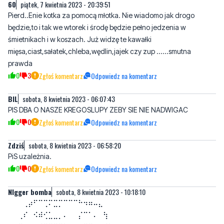
śmietnikach i w koszach. Już widzę te kawałki
mięsa,ciast,sałatek,chleba,wędlin,jajek czy zup ......smutna
prawda
0
3
Zgłoś komentarz
Odpowiedz na komentarz
BIL
sobota, 8 kwietnia 2023 - 06:07:43
PIS DBA O NASZE KREGOSLUPY ZEBY SIE NIE NADWIGAC
0
0
Zgłoś komentarz
Odpowiedz na komentarz
Zdziś
sobota, 8 kwietnia 2023 - 06:58:20
PiS uzależnia.
0
0
Zgłoś komentarz
Odpowiedz na komentarz
NIgger bomba
sobota, 8 kwietnia 2023 - 10:18:10
⠀⠀⠀⢀⡴⠋⠉⢉⠍⣉⡉⠉⠉⠉⠓⠲⠶⠤⣄⠀⠀⠀
⠀⠀⢀⠎⠀⠪⠾⢊⣁⣀⡀⠄⠀⠀⡌⠉⠁⠄⠀⢳⠀⠀
⠀⣰⠟⣢⣤⣐⠘⠛⣻⠻⠭⠇⠀⢤⡶⠟⠛⠂⠀⢌⢷⡀
⢸⢈⢸⠠⡶⠬⣉⡉⠁⠀⣠⢄⡀⠀⠳⣄⠑⠚⣏⠁⣪⠇
⠀⢯⡊⠀⠹⡦⣼⣍⠛⢲⠯⢭⣁⣲⣚⣁⣬⢾⢿⠈⡜⠀