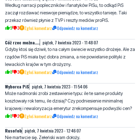
9
3
Zgłoś komentarz
Odpowiedz na komentarz
Cóż rzec można....
piątek, 7 kwietnia 2023 - 11:48:07
Gdyby ktoś się dziwił, to na całym świecie wszystko drożeje. Ale za
rządów PiS miała być dobra zmiana, a nie powielanie polityki z
lewackich krajów w tym drożyzny.
8
3
Zgłoś komentarz
Odpowiedz na komentarz
Wyborca PiS
piątek, 7 kwietnia 2023 - 11:54:06
Może nadmorski zrobi zestawienie typu: ile te same produkty
kosztowały rok temu, ile dzisiaj? Czy podniesienie minimalnej
krajowej i rewaloryzacja emerytur zrekompensuje podwyżki cen?
8
2
Zgłoś komentarz
Odpowiedz na komentarz
Rusofob
piątek, 7 kwietnia 2023 - 12:46:07
Nie martwcie się. Zełeński wam dołoży.
9
3
Zgłoś komentarz
Odpowiedz na komentarz
To ten w dresie?
sobota, 8 kwietnia 2023 - 08:51:39