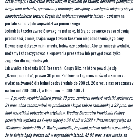
portalu samorządu województwa pomorskiego.
Jednak tu trzeba zwrócić uwagę na pułapkę, którą od pewnego czasu stosują
producenci, zmniejszając wagę towaru kosztem niepodnoszenia jego ceny.
Downsizing dotyczy m.in.: masła, lodów czy czekolad. Aby ograniczyć wydatki,
możemy też zrezygnować z kupowania prezentów lub przygotować tylko
zajączka dla najmłodszych.
Jak wynika z badania UCE Research i Grupy Blix, na które powołuje się
„Rzeczpospolita”, prawie 30 proc. Polaków na tegoroczne święta zamierza
wydać na żywność dla jednej osoby średnio do 200 zł, 26 proc. z nas przeznaczy
na ten cel 200-300 zł, a 16,5 proc. – 300-400 zł.
—
Z powodu wysokiej inflacji prawie 70 proc. zamierza obniżyć wydatki spożywcze,
31 proc. chce zaoszczędzić na produktach i kupić tańsze zamienniki, a 32 proc. nie
kupi wszystkich potrzebnych artykułów. Według Barometru Providenta Polacy
przeciętnie wydadzą na święta więcej o 64 zł niż w 2022 r. Przeznaczymy więc na
Wielkanoc średnio 599 zł. Warto podkreślić, że ponad połowa rodaków przewiduje,
że te święta będą droższe niż w poprzednich latach. Aż 92 proc. z nas uważa, że
głównymi przyczynami są inflacja i wzrost cen. Tylko osoby między 35. a 44. r. ż.
zamierzają przekroczyć 700 zł
- informuje
pomorskie.eu
.
W tym roku naszych stołach na pewno będą królować jajka, biała kiełbasa i