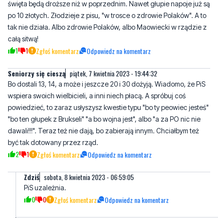
całą sitwą!
1
1
Zgłoś komentarz
Odpowiedz na komentarz
Seniorzy się cieszą
piątek, 7 kwietnia 2023 - 19:44:32
Bo dostali 13, 14, a może i jeszcze 20 i 30 dożyją. Wiadomo, że PiS
wspiera swoich wielbicieli, a inni niech płacą. A spróbuj coś
powiedzieć, to zaraz usłyszysz kwestie typu "bo ty peowiec jesteś"
"bo ten głupek z Brukseli" "a bo wojna jest", albo "a za PO nic nie
dawali!!!". Teraz też nie dają, bo zabierają innym. Chciałbym też
być tak dotowany przez rząd.
2
1
Zgłoś komentarz
Odpowiedz na komentarz
Zdziś
sobota, 8 kwietnia 2023 - 06:59:05
PiS uzależnia.
0
0
Zgłoś komentarz
Odpowiedz na komentarz
60
piątek, 7 kwietnia 2023 - 20:39:51
Pierd..Enie kotka za pomocą młotka. Nie wiadomo jak drogo
będzie,to i tak we wtorek i środę będzie pełno jedzenia w