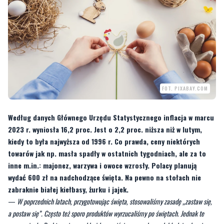
FOT. PIXABAY.COM
Według danych Głównego Urzędu Statystycznego inflacja w marcu
2023 r. wyniosła 16,2 proc. Jest o 2,2 proc. niższa niż w lutym,
kiedy to była najwyższa od 1996 r. Co prawda, ceny niektórych
towarów jak np. masła spadły w ostatnich tygodniach, ale za to
inne m.in.: majonez, warzywa i owoce wzrosły. Polacy planują
wydać 600 zł na nadchodzące święta. Na pewno na stołach nie
zabraknie białej kiełbasy, żurku i jajek.
—
W poprzednich latach, przygotowując święta, stosowaliśmy zasadę „zastaw się,
a postaw się”. Często też sporo produktów wyrzucaliśmy po świętach. Jednak te
czasy minęły. Praktycznie przed każdym wyjściem po zakupy, dokładnie planujemy,
czego nam potrzeba, sprawdzamy promocje, spisujemy, a następnie udajemy się po
najpotrzebniejsze towary. Często też wybieramy produkty tańsze
- czytamy na