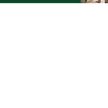
czwartek, 6 sierpnia 2026
10
Nietrzeźwy opiekun jechał rowerem z
dzieckiem. Dziewczynka nie miała kasku
czwartek, 6 sierpnia 2026
Weekend pełen atrakcji w powiecie
słupskim. Sprawdź, co zaplanowano