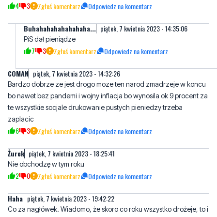
PiS dał pieniądze
7
3
Zgłoś komentarz
Odpowiedz na komentarz
COMAN
piątek, 7 kwietnia 2023 - 14:32:26
Bardzo dobrze ze jest drogo moze ten narod zmadrzeje w koncu
bo nawet bez pandemi i wojny inflacja bo wynosila ok 9 procent za
te wszystkie socjale drukowanie pustych pieniedzy trzeba
zaplacic
6
3
Zgłoś komentarz
Odpowiedz na komentarz
Żurek
piątek, 7 kwietnia 2023 - 18:25:41
Nie obchodzę w tym roku
2
0
Zgłoś komentarz
Odpowiedz na komentarz
Haha
piątek, 7 kwietnia 2023 - 19:42:22
Co za nagłówek. Wiadomo, że skoro co roku wszystko drożeje, to i
święta będą droższe niż w poprzednim. Nawet głupie napoje już są
po 10 złotych. Złodzieje z pisu, "w trosce o zdrowie Polaków". A to
tak nie działa. Albo zdrowie Polaków, albo Maowiecki w rządzie z