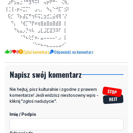
⠀⠀⠙⡄⠀⠘⢾⡉⠙⡟⠶⢶⣿⣶⣿⣶⣿⣾⣿⠀⡇⠀
⠀⠀⠀⠙⢦⣤⡠⡙⠲⠧⠀⣠⣇⣨⣏⣽⡹⠽⠏⠀⡇⠀
⠀⠀⠀⠀⠀⠈⠙⠦⢕⡋⠶⠄⣤⠤⠤⠤⠤⠂⡠⠀⡇⠀
⠀⠀⠀⠀⠀⠀⠀⠀⠀⠈⠑⠒⠦⠤⣄⣀⣀⣀⣠⠔⠁⠀
0
0
Zgłoś komentarz
Odpowiedz na komentarz
Napisz swój komentarz
Nie hejtuj, pisz kulturalnie i zgodne z prawem
komentarze! Jeśli widzisz niestosowny wpis -
kliknij "zgłoś nadużycie".
Imię / Podpis
Odpowiedz
Wiadomość