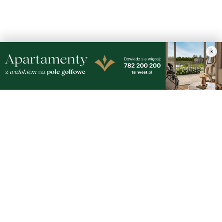
×
Nasze kamery
Gdynia
Orłowo