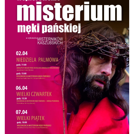
852885E8-4F6B-46F3-9E04-5E9646E5FAA8.PNG