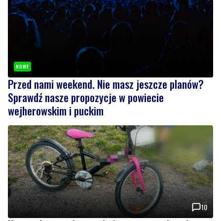
NOWE
Przed nami weekend. Nie masz jeszcze planów?
Sprawdź nasze propozycje w powiecie
wejherowskim i puckim
10
Nietrzeźwy opiekun jechał rowerem z dzieckiem.
Dziewczynka nie miała kasku
Wiadomości