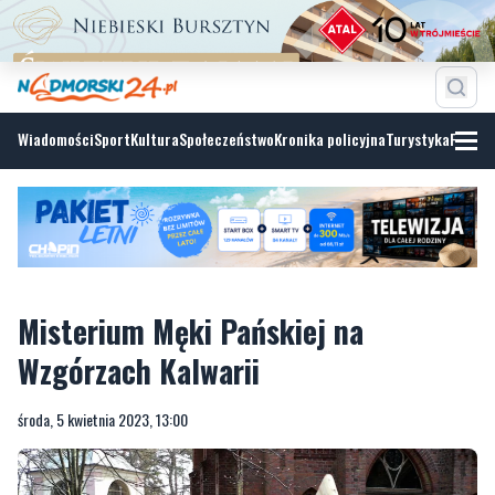
Wiadomości
Sport
Kultura
Społeczeństwo
Kronika policyjna
Turystyka
Fotoga
Misterium Męki Pańskiej na
Wzgórzach Kalwarii
środa, 5 kwietnia 2023, 13:00