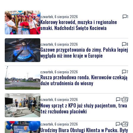
Kolorowy korowód, muzyka i regionalne
smaki. Nadchodzi Święto Kociewia
czwartek, 6 sierpnia 2026
8
Gazowe przygotowania do zimy. Polska lepiej
wygląda niż inne kraje w Europie
czwartek, 6 sierpnia 2026
7
Rusza przebudowa ronda. Kierowców czekają
duże utrudnienia do wiosny
czwartek, 6 sierpnia 2026
7
Nowy sprzęt z KPO już służy pacjentom, trwa
też rozbudowa placówki
czwartek, 6 sierpnia 2026
4
Urodziny Biura Obsługi Klienta w Pucku. Były
promocje, porady i atrakcje dla
najmłodszych
czwartek, 6 sierpnia 2026
8