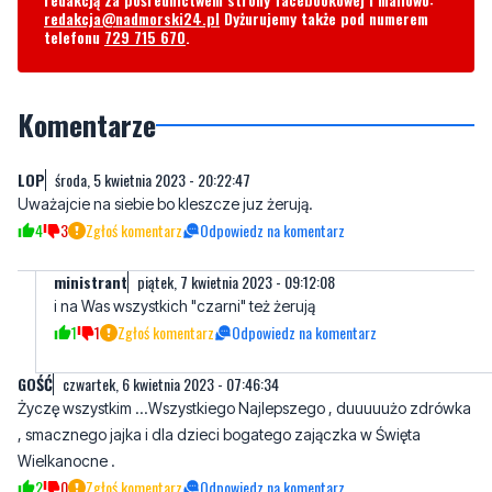
Komentarze
LOP
środa, 5 kwietnia 2023 - 20:22:47
Uważajcie na siebie bo kleszcze juz żerują.
4
3
Zgłoś komentarz
Odpowiedz na komentarz
ministrant
piątek, 7 kwietnia 2023 - 09:12:08
i na Was wszystkich "czarni" też żerują
1
1
Zgłoś komentarz
Odpowiedz na komentarz
GOŚĆ
czwartek, 6 kwietnia 2023 - 07:46:34
Życzę wszystkim ...Wszystkiego Najlepszego , duuuuużo zdrówka
, smacznego jajka i dla dzieci bogatego zajączka w Święta
Wielkanocne .
2
0
Zgłoś komentarz
Odpowiedz na komentarz
AndrzejPL
czwartek, 6 kwietnia 2023 - 09:22:15
Szkoda, że człowiek musi w tym czasie pracować i tego nie