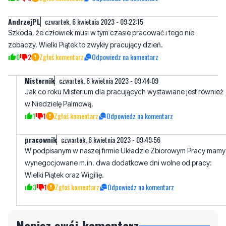
zobaczy. Wielki Piątek to zwykły pracujący dzień.
0
2
Zgłoś komentarz
Odpowiedz na komentarz
Misternik
czwartek, 6 kwietnia 2023 - 09:44:09
Jak co roku Misterium dla pracujących wystawiane jest również
w Niedzielę Palmową.
1
1
Zgłoś komentarz
Odpowiedz na komentarz
pracownik
czwartek, 6 kwietnia 2023 - 09:49:56
W podpisanym w naszej firmie Układzie Zbiorowym Pracy mamy
wynegocjowane m.in. dwa dodatkowe dni wolne od pracy:
Wielki Piątek oraz Wigilię.
3
1
Zgłoś komentarz
Odpowiedz na komentarz
Napisz swój komentarz
Nie hejtuj, pisz kulturalnie i zgodne z prawem
komentarze! Jeśli widzisz niestosowny wpis -