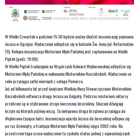
W Wielki Czwartek o godzinie 15:30 będzie można śledzić inscenizację pojmania
Jezusa w Ogrójcu. Wydarzenie odbędzie się w kościele Św. Anny (ul. Reformatów
19). Kolejna inscenizacja Misterium Męki Pańskiej jest zaplanowana na Wielki
Piątek (godz. 10:00).
W Wielki Piątek tradycyjnie na Wzgórzach Kalwarii Wejherowskiej odbędzie się
Misterium Męki Pańskiej w wykonaniu Misterników Kaszubskich. Wydarzenie co
roku przyciąga setki wiernych z całego Pomorza.
Już od kilkunastu lat przed świętami Wielkiej Nocy Stowarzyszenie Misterników
Kaszubskich odtwarza drogę Jezusa na Golgotę. Podczas misterium aktorzy
przebrani są w stylizowane stroje ówczesnej Jerozolimy. Skazani dźwigają
krzyże na których później wiszą. Ta nietypowa droga krzyżowa przyciąga do
Wejherowa tysiące ludzi. Inscenizacja wjazdu Jezusa do Jerozolimy odbywa się
po raz dziewiąty, a tradycja Misterium Męki Pańskiej sięga 2002 roku. Na
przestrzeni tego czasu wydarzenie to zyskało status jednej z najważniejszych
rekonstrukcji historycznych w regionie. Misterium jest dla uczestników
symbolicznym początkiem Świąt Wielkiej Nocy.