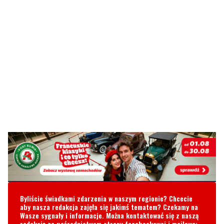
Byliście świadkami zdarzenia w naszym regionie? Chcecie
aby nasza redakcja zajęła się jakimś tematem? Czekamy na
Wasze sygnały i informacje. Można kontaktować się z naszą
redakcją za pośrednictwem strony facebookowej i mailowo:
redakcja@nadmorski24.pl
Dyżurujemy także pod numerem
telefonu
729 715 670
.