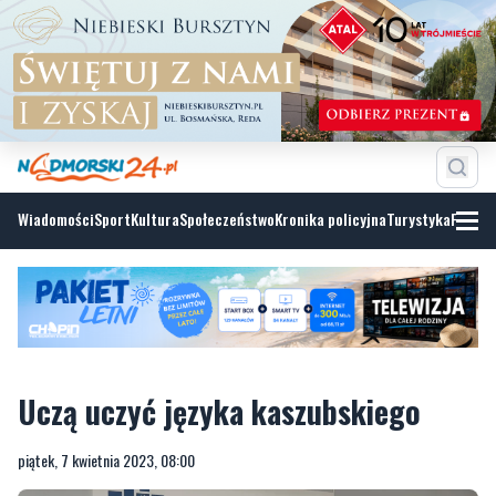
Wiadomości
Sport
Kultura
Społeczeństwo
Kronika policyjna
Turystyka
Fotoga
Uczą uczyć języka kaszubskiego
piątek, 7 kwietnia 2023, 08:00