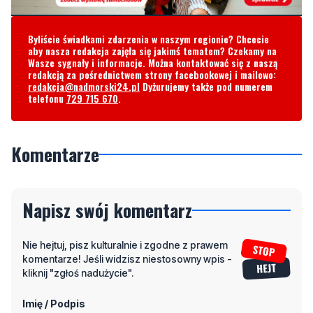
Byliście świadkami zdarzenia w naszym regionie? Chcecie
aby nasza redakcja zajęła się jakimś tematem? Czekamy na
Wasze sygnały i informacje. Można kontaktować się z naszą
redakcją za pośrednictwem strony facebookowej i mailowo:
redakcja@nadmorski24.pl
Dyżurujemy także pod numerem
telefonu
729 715 670
.
Komentarze
Napisz swój komentarz
Nie hejtuj, pisz kulturalnie i zgodne z prawem
komentarze! Jeśli widzisz niestosowny wpis -
kliknij "zgłoś nadużycie".
Imię / Podpis