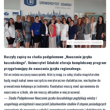
FOT. UNIWERSYTET GDAŃSKI
Ruszyły zapisy na studia podyplomowe „Nauczanie języka
kaszubskiego”. Uniwersytet Gdański oferuje kompleksowy program
przygotowujący do nauczania języka regionalnego.
Od września wszyscy nauczyciele, którzy mają za sobą studia magisterskie
będą mogli nabyć nowe narzędzia merytoryczno-dydaktyczne, niezbędne do
prowadzenia kolejnego przedmiotu. Kandydaci muszą mieć uprawnienia do
nauczania w szkole, ale nie muszą aktualnie w niej pracować.
—
Studia Podyplomowe Nauczanie języka kaszubskiego pogłębiają wiedzę i
uzupełniają umiejętności nauczycieli (absolwentów studiów II stopnia posiadających
uprawnienia do nauczania w szkole) i przygotowują merytorycznie i dydaktycznie do