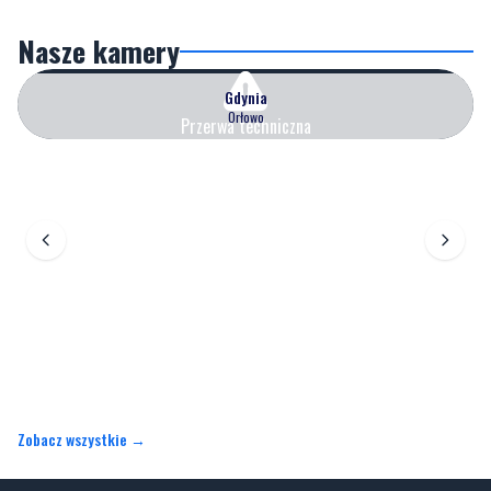
Nasze kamery
Gdynia
Orłowo
Przerwa techniczna
Zobacz wszystkie →