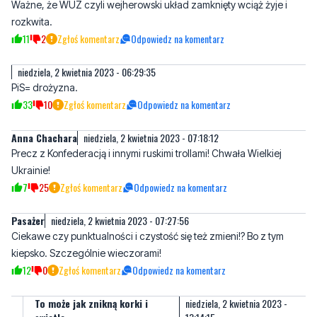
4
1
Zgłoś komentarz
Odpowiedz na komentarz
Nieważne
niedziela, 2 kwietnia 2023 - 06:28:38
Ważne, że WUZ czyli wejherowski układ zamknięty wciąż żyje i
rozkwita.
11
2
Zgłoś komentarz
Odpowiedz na komentarz
niedziela, 2 kwietnia 2023 - 06:29:35
PiS= drożyzna.
33
10
Zgłoś komentarz
Odpowiedz na komentarz
Anna Chachara
niedziela, 2 kwietnia 2023 - 07:18:12
Precz z Konfederacją i innymi ruskimi trollami! Chwała Wielkiej
Ukrainie!
7
25
Zgłoś komentarz
Odpowiedz na komentarz
Pasażer
niedziela, 2 kwietnia 2023 - 07:27:56
Ciekawe czy punktualności i czystość się też zmieni!? Bo z tym
kiepsko. Szczególnie wieczorami!