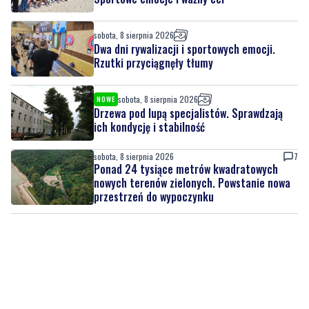
sobota, 8 sierpnia 2026
Nad morzem zmierzyli się najsilniejsi.
Sportowe emocje i ważny cel
sobota, 8 sierpnia 2026
Dwa dni rywalizacji i sportowych emocji.
Rzutki przyciągnęły tłumy
sobota, 8 sierpnia 2026
NOWE
Drzewa pod lupą specjalistów. Sprawdzają
ich kondycję i stabilność
sobota, 8 sierpnia 2026
7
Ponad 24 tysiące metrów kwadratowych
nowych terenów zielonych. Powstanie nowa
przestrzeń do wypoczynku