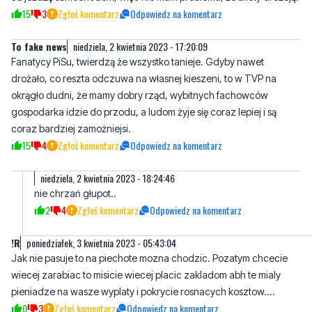
drifting
niedziela, 2 kwietnia 2023 - 13:15:38
Ja jeżdżę samochodem, więc nie mam problemu, że bilety drożeją.
15
3
Zgłoś komentarz
Odpowiedz na komentarz
To fake news
niedziela, 2 kwietnia 2023 - 17:20:09
Fanatycy PiSu, twierdzą że wszystko tanieje. Gdyby nawet
drożało, co reszta odczuwa na własnej kieszeni, to w TVP na
okrągło dudni, że mamy dobry rząd, wybitnych fachowców
gospodarka idzie do przodu, a ludom żyje się coraz lepiej i są
coraz bardziej zamożniejsi.
15
4
Zgłoś komentarz
Odpowiedz na komentarz
niedziela, 2 kwietnia 2023 - 18:24:46
nie chrzań głupot..
2
4
Zgłoś komentarz
Odpowiedz na komentarz
!R
poniedziałek, 3 kwietnia 2023 - 05:43:04
Jak nie pasuje to na piechote mozna chodzic. Pozatym chcecie