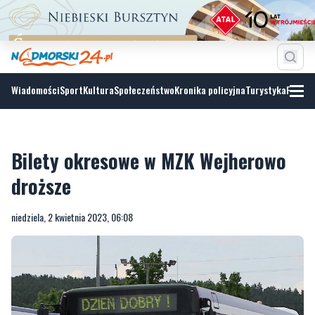
Wiadomości
Sport
Kultura
Społeczeństwo
Kronika policyjna
Turystyka
Fotoga
Bilety okresowe w MZK Wejherowo
droższe
niedziela, 2 kwietnia 2023, 06:08