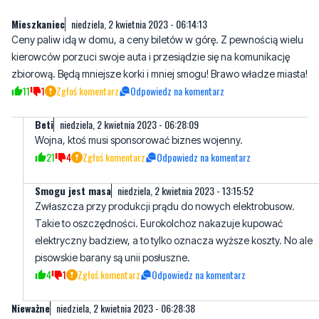
Komentarze
Mieszkaniec
niedziela, 2 kwietnia 2023 - 06:14:13
Ceny paliw idą w domu, a ceny biletów w górę. Z pewnością wielu
kierowców porzuci swoje auta i przesiądzie się na komunikację
zbiorową. Będą mniejsze korki i mniej smogu! Brawo władze miasta!
11
1
Zgłoś komentarz
Odpowiedz na komentarz
Beti
niedziela, 2 kwietnia 2023 - 06:28:09
Wojna, ktoś musi sponsorować biznes wojenny.
21
4
Zgłoś komentarz
Odpowiedz na komentarz
Smogu jest masa
niedziela, 2 kwietnia 2023 - 13:15:52
Zwłaszcza przy produkcji prądu do nowych elektrobusow.
Takie to oszczędności. Eurokolchoz nakazuje kupować
elektryczny badziew, a to tylko oznacza wyższe koszty. No ale
pisowskie barany są unii posłuszne.