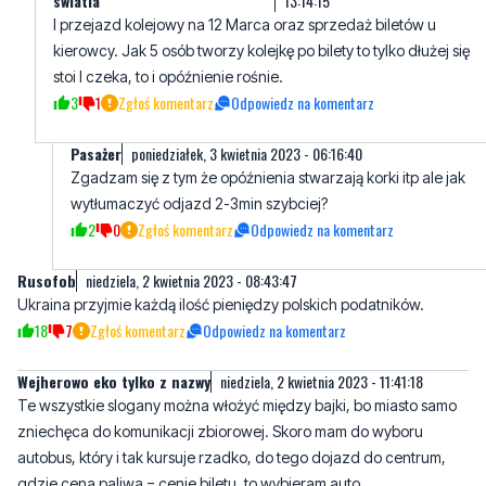
12
0
Zgłoś komentarz
Odpowiedz na komentarz
To może jak znikną korki i
niedziela, 2 kwietnia 2023 -
swiatla
13:14:15
I przejazd kolejowy na 12 Marca oraz sprzedaż biletów u
kierowcy. Jak 5 osób tworzy kolejkę po bilety to tylko dłużej się
stoi I czeka, to i opóźnienie rośnie.
3
1
Zgłoś komentarz
Odpowiedz na komentarz
Pasażer
poniedziałek, 3 kwietnia 2023 - 06:16:40
Zgadzam się z tym że opóźnienia stwarzają korki itp ale jak
wytłumaczyć odjazd 2-3min szybciej?
2
0
Zgłoś komentarz
Odpowiedz na komentarz
Rusofob
niedziela, 2 kwietnia 2023 - 08:43:47
Ukraina przyjmie każdą ilość pieniędzy polskich podatników.
18
7
Zgłoś komentarz
Odpowiedz na komentarz
Wejherowo eko tylko z nazwy
niedziela, 2 kwietnia 2023 - 11:41:18
Te wszystkie slogany można włożyć między bajki, bo miasto samo