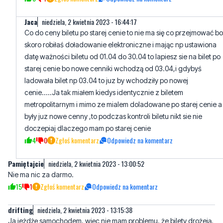
Zapewne jest to gdzieś wyjaśnione. Być może uda ci się, lub
będziesz musiała dopłacić? Zadzwoń do MZK.
3
1
Zgłoś komentarz
Odpowiedz na komentarz
Jaca
niedziela, 2 kwietnia 2023 - 16:44:17
Co do ceny biletu po starej cenie to nie ma się co przejmować bo
skoro robiłaś doładowanie elektroniczne i mając np ustawiona
datę ważności biletu od 01.04 do 30.04 to lapiesz sie na bilet po
starej cenie bo nowe cenniki wchodzą od 03.04,i gdybyś
ladowała bilet np 03.04 to juz by wchodziły po nowej
cenie.....Ja tak miałem kiedys identycznie z biletem
metropolitarnym i mimo ze mialem doladowane po starej cenie a
były juz nowe cenny ,to podczas kontroli biletu nikt sie nie
doczepiaj dlaczego mam po starej cenie
4
0
Zgłoś komentarz
Odpowiedz na komentarz
Pamiętajcie
niedziela, 2 kwietnia 2023 - 13:00:52
Nie ma nic za darmo.
15
1
Zgłoś komentarz
Odpowiedz na komentarz