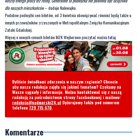
Cena biletu miesięcznego imiennego wzrośnie z 98 zł do 118 zł.,
biletu na okaziciela ze 114 zł. na 137 zł
.
—
Ostatnia podwyżka biletów okresowych była trzy lata temu. Ceny paliwa rosną,
koszty energii pracy też rosną. Generalnie ta podwyżka nie powinna być uciążliwa
dla naszych mieszkańców
– dodaje Nalewajko.
Podobne podwyżki cen biletów, od 3 kwietnia obowiązywać również będą także u
innych przewoźników zrzeszonych w Metropolitalnym Związku Komunikacyjnym
Zatoki Gdańskiej.
Więcej o nowych cenach biletów MZK Wejherowo poczytać można
tutaj.
Byliście świadkami zdarzenia w naszym regionie? Chcecie
aby nasza redakcja zajęła się jakimś tematem? Czekamy na
Wasze sygnały i informacje. Można kontaktować się z naszą
redakcją za pośrednictwem strony facebookowej i mailowo:
redakcja@nadmorski24.pl
Dyżurujemy także pod numerem
telefonu
729 715 670
.