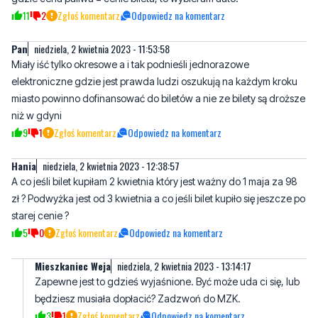
zniechęca do komunikacji zbiorowej. Skoro mam do wyboru
autobus, który i tak kursuje rzadko, do tego dojazd do centrum,
gdzie cena paliwa = cenie biletu, to wybieram auto.
11
2
Zgłoś komentarz
Odpowiedz na komentarz
Pan
niedziela, 2 kwietnia 2023 - 11:53:58
Miały iść tylko okresowe a i tak podnieśli jednorazowe
elektroniczne gdzie jest prawda ludzi oszukują na każdym kroku
miasto powinno dofinansować do biletów a nie ze bilety są droższe
niż w gdyni
9
1
Zgłoś komentarz
Odpowiedz na komentarz
Hania
niedziela, 2 kwietnia 2023 - 12:38:57
A co jeśli bilet kupiłam 2 kwietnia który jest ważny do 1 maja za 98
zł ? Podwyżka jest od 3 kwietnia a co jeśli bilet kupiło się jeszcze po
starej cenie ?
5
0
Zgłoś komentarz
Odpowiedz na komentarz
Mieszkaniec Weja
niedziela, 2 kwietnia 2023 - 13:14:17