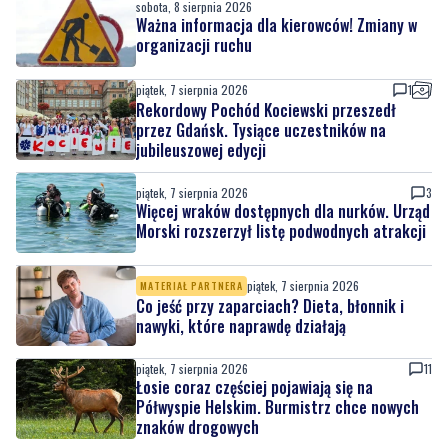
Ochrona przyrody w praktyce. Uczestnicy
usuwali inwazyjne rośliny
sobota, 8 sierpnia 2026
Ważna informacja dla kierowców! Zmiany w
organizacji ruchu
piątek, 7 sierpnia 2026
1
Rekordowy Pochód Kociewski przeszedł
przez Gdańsk. Tysiące uczestników na
jubileuszowej edycji
piątek, 7 sierpnia 2026
3
Więcej wraków dostępnych dla nurków. Urząd
Morski rozszerzył listę podwodnych atrakcji
piątek, 7 sierpnia 2026
MATERIAŁ PARTNERA
Co jeść przy zaparciach? Dieta, błonnik i
nawyki, które naprawdę działają
piątek, 7 sierpnia 2026
11