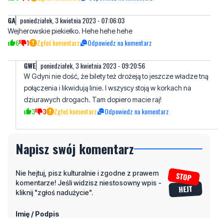
wiecej zarabiac to misicie wiecej placic zakladom abh te mialy
pieniadze na wasze wyplaty i pokrycie rosnacych kosztow....
0
3
Zgłoś komentarz
Odpowiedz na komentarz
GA
poniedziałek, 3 kwietnia 2023 - 07:06:03
Wejherowskie piekiełko. Hehe hehe hehe
6
1
Zgłoś komentarz
Odpowiedz na komentarz
GWE
poniedziałek, 3 kwietnia 2023 - 09:20:56
W Gdyni nie dość, że bilety też drożeją to jeszcze władze tną
połączenia i likwidują linie. I wszyscy stoją w korkach na
dziurawych drogach. Tam dopiero macie raj!
3
3
Zgłoś komentarz
Odpowiedz na komentarz
Napisz swój komentarz
Nie hejtuj, pisz kulturalnie i zgodne z prawem