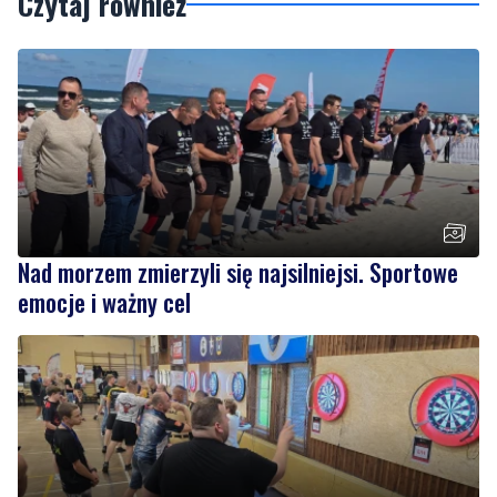
Podziel się tym artkułem z innymi:
Czytaj również
Nad morzem zmierzyli się najsilniejsi. Sportowe
emocje i ważny cel