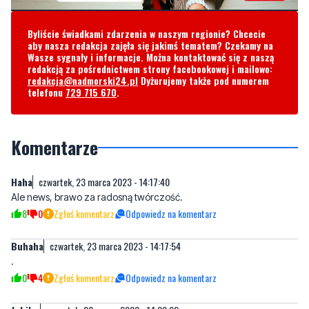
Wasze sygnały i informacje. Można kontaktować się z naszą
redakcją za pośrednictwem strony facebookowej i mailowo:
redakcja@nadmorski24.pl
Dyżurujemy także pod numerem
telefonu
729 715 670
.
Komentarze
Haha
czwartek, 23 marca 2023 - 14:17:40
Ale news, brawo za radosną twórczość.
8
0
Zgłoś komentarz
Odpowiedz na komentarz
Buhaha
czwartek, 23 marca 2023 - 14:17:54
.
0
4
Zgłoś komentarz
Odpowiedz na komentarz
Jubiler
czwartek, 23 marca 2023 - 14:30:02
Super, pozytywne nastawienie do życie to podstawa!!!!!
10
0
Zgłoś komentarz
Odpowiedz na komentarz