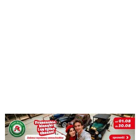
Byliście świadkami zdarzenia w naszym regionie? Chcecie
aby nasza redakcja zajęła się jakimś tematem? Czekamy na