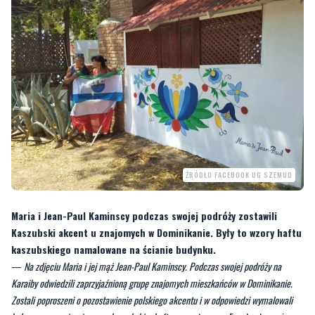
ŹRÓDŁO FACEBOOK UG SZEMUD
Maria i Jean-Paul Kaminscy podczas swojej podróży zostawili
Kaszubski akcent u znajomych w Dominikanie. Były to wzory haftu
kaszubskiego namalowane na ścianie budynku.
—
Na zdjęciu Maria i jej mąż Jean-Paul Kaminscy. Podczas swojej podróży na
Karaiby odwiedzili zaprzyjaźnioną grupę znajomych mieszkańców w Dominikanie.
Zostali poproszeni o pozostawienie polskiego akcentu i w odpowiedzi wymalowali
kolorowe wzory inspirowane kaszubskim haftem
- czytamy na Facebooku gminy
Szemud.