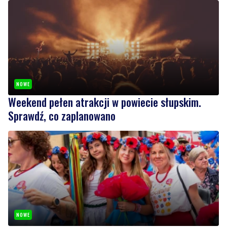
NOWE
Weekend pełen atrakcji w powiecie słupskim.
Sprawdź, co zaplanowano
NOWE
Kolorowy korowód, muzyka i regionalne smaki.
Nadchodzi Święto Kociewia
Wiadomości