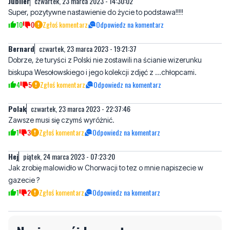
Bernard
czwartek, 23 marca 2023 - 19:21:37
Dobrze, że turyści z Polski nie zostawili na ścianie wizerunku
biskupa Wesołowskiego i jego kolekcji zdjęć z ...chłopcami.
4
5
Zgłoś komentarz
Odpowiedz na komentarz
Polak
czwartek, 23 marca 2023 - 22:37:46
Zawsze musi się czymś wyróżnić.
1
3
Zgłoś komentarz
Odpowiedz na komentarz
Hej
piątek, 24 marca 2023 - 07:23:20
Jak zrobię malowidło w Chorwacji to tez o mnie napiszecie w
gazecie ?
1
2
Zgłoś komentarz
Odpowiedz na komentarz
Napisz swój komentarz
Nie hejtuj, pisz kulturalnie i zgodne z prawem