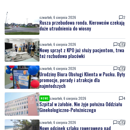
Rusza przebudowa ronda. Kierowców czekają
duże utrudnienia do wiosny
czwartek, 6 sierpnia 2026
3
Nowy sprzęt z KPO już służy pacjentom, trwa
też rozbudowa placówki
czwartek, 6 sierpnia 2026
3
Urodziny Biura Obsługi Klienta w Pucku. Były
promocje, porady i atrakcje dla
najmłodszych
czwartek, 6 sierpnia 2026
4
NOWE
Szpital w żałobie. Nie żyje położna Oddziału
Ginekologiczno-Położniczego
czwartek, 6 sierpnia 2026
2
Nowy odcinek szlaku rowerowego nad
Bałtykiem. Powodem zmiany budowa
elektrowni jądrowej