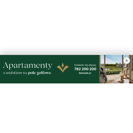
Nasze kamery
×
Gdynia
Orłowo