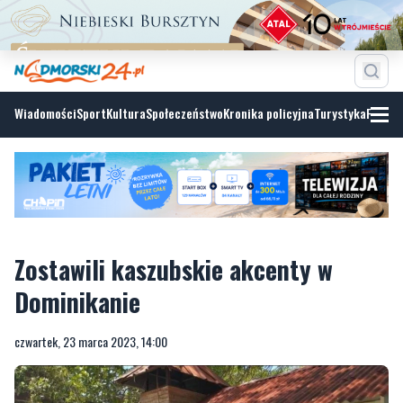
Wiadomości
Sport
Kultura
Społeczeństwo
Kronika policyjna
Turystyka
Fotoga
Zostawili kaszubskie akcenty w
Dominikanie
czwartek, 23 marca 2023, 14:00