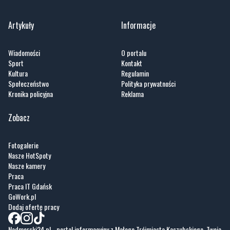
Artykuły
Informacje
Wiadomości
O portalu
Sport
Kontakt
Kultura
Regulamin
Społeczeństwo
Polityka prywatności
Kronika policyjna
Reklama
Zobacz
Fotogalerie
Nasze HotSpoty
Nasze kamery
Praca
Praca IT Gdańsk
GoWork.pl
Dodaj ofertę pracy
Nadmorski24.pl - portal informacyjny z Małego Trójmiasta Kaszubskiego. Twoja