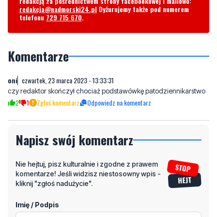
redakcją za pośrednictwem strony facebookowej i mailowo:
redakcja@nadmorski24.pl
Dyżurujemy także pod numerem
telefonu
729 715 670
.
Komentarze
oni
czwartek, 23 marca 2023 - 13:33:31
czy redaktor skończył chociaż podstawówkę patodziennikarstwo
2
1
Zgłoś komentarz
Odpowiedz na komentarz
Napisz swój komentarz
Nie hejtuj, pisz kulturalnie i zgodne z prawem
komentarze! Jeśli widzisz niestosowny wpis -
kliknij "zgłoś nadużycie".
Imię / Podpis