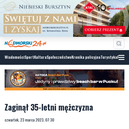
Wiadomości
Sport
Kultura
Społeczeństwo
Kronika policyjna
Turystyka
Fotoga
Zaginął 35-letni mężczyzna
czwartek, 23 marca 2023, 07:30