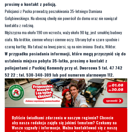
prosimy o kontakt z policją.
Policjanci z Pucka prowadzą poszukiwania 35-letniego Damiana
Gołąbiewskiego. Na obecną chwilę nie powrócił do domu oraz nie nawiązał
kontaktu z rodziną.
Mężczyzna ma około 190 cm wzrostu, waży około 90 kg, jest smukłej budowy
ciała. Ma krótkie, ciemne włosy i ciemne oczy. Ubrany był w szare spodnie i
czarną kurtkę. Ma tatuaż na lewej piersi, są na nim imiona: Beata, Wiktor.
W przypadku posiadania informacji, które mogą przyczynić się do
ustalenia miejsca pobytu 35-latka, prosimy o kontakt z
policjantami z Puckiej Komendy przy ul. Dworcowa 5 tel. 47 742
52 22 ; tel. 530-340-309 lub pod numerem alarmowym 112.
Byliście świadkami zdarzenia w naszym regionie? Chcecie
aby nasza redakcja zajęła się jakimś tematem? Czekamy na
Wasze sygnały i informacje. Można kontaktować się z naszą