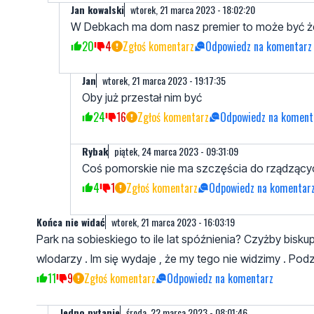
Jan kowalski
wtorek, 21 marca 2023 - 18:02:20
W Debkach ma dom nasz premier to może być że 
20
4
Zgłoś komentarz
Odpowiedz na komentarz
Jan
wtorek, 21 marca 2023 - 19:17:35
Oby już przestał nim być
24
16
Zgłoś komentarz
Odpowiedz na koment
Rybak
piątek, 24 marca 2023 - 09:31:09
Coś pomorskie nie ma szczęścia do rządzących, 
4
1
Zgłoś komentarz
Odpowiedz na komentar
Końca nie widać
wtorek, 21 marca 2023 - 16:03:19
Park na sobieskiego to ile lat spóźnienia? Czyżby bisk
wlodarzy . Im się wydaje , że my tego nie widzimy . P
11
9
Zgłoś komentarz
Odpowiedz na komentarz
Jedno pytanie
środa, 22 marca 2023 - 08:01:46