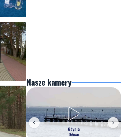
Nasze kamery
Gdynia
Orłowo