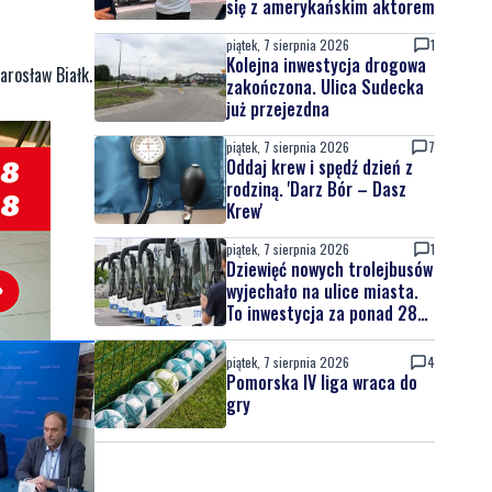
się z amerykańskim aktorem
piątek, 7 sierpnia 2026
1
Kolejna inwestycja drogowa
arosław Białk.
zakończona. Ulica Sudecka
już przejezdna
piątek, 7 sierpnia 2026
7
Oddaj krew i spędź dzień z
rodziną. 'Darz Bór – Dasz
Krew'
piątek, 7 sierpnia 2026
1
Dziewięć nowych trolejbusów
wyjechało na ulice miasta.
To inwestycja za ponad 28
mln zł
piątek, 7 sierpnia 2026
4
Pomorska IV liga wraca do
gry