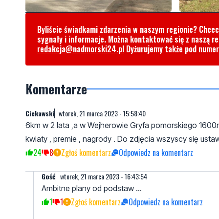
Byliście świadkami zdarzenia w naszym regionie? Chce
sygnały i informacje. Można kontaktować się z naszą r
redakcja@nadmorski24.pl
Dyżurujemy także pod nume
Komentarze
Ciekawski
wtorek, 21 marca 2023 - 15:58:40
6km w 2 lata ,a w Wejherowie Gryfa pomorskiego 1600m 
kwiaty , premie , nagrody . Do zdjęcia wszyscy się ust
24
8
Zgłoś komentarz
Odpowiedz na komentarz
Gość
wtorek, 21 marca 2023 - 16:43:54
Ambitne plany od podstaw ...
1
1
Zgłoś komentarz
Odpowiedz na komentarz