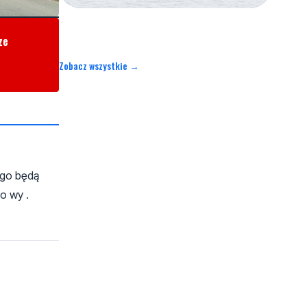
ze
Zobacz wszystkie →
ego będą
o wy .