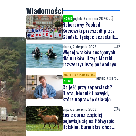
Wiadomości
piątek, 7 sierpnia 2026
NOWE
Rekordowy Pochód
Kociewski przeszedł przez
Gdańsk. Tysiące uczestników
na jubileuszowej edycji
piątek, 7 sierpnia 2026
2
Więcej wraków dostępnych
dla nurków. Urząd Morski
rozszerzył listę podwodnych
atrakcji
MATERIAŁ PARTNERA
piątek, 7 sierpnia 2026
NOWE
Co jeść przy zaparciach?
Dieta, błonnik i nawyki,
które naprawdę działają
piątek, 7 sierpnia 2026
6
Łosie coraz częściej
pojawiają się na Półwyspie
Helskim. Burmistrz chce
nowych znaków drogowych