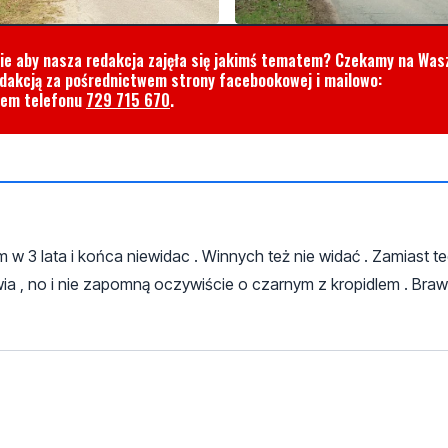
cie aby nasza redakcja zajęła się jakimś tematem? Czekamy na Was
edakcją za pośrednictwem strony facebookowej i mailowo:
rem telefonu
729 715 670
.
w 3 lata i końca niewidac . Winnych też nie widać . Zamiast t
awia , no i nie zapomną oczywiście o czarnym z kropidlem . Braw