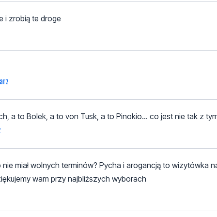
i zrobią te droge
arz
a to Bolek, a to von Tusk, a to Pinokio... co jest nie tak z t
z
up nie miał wolnych terminów? Pycha i arogancją to wizytówka 
odziękujemy wam przy najbliższych wyborach