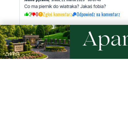
Co ma piernik do wiatraka? Jakaś fobia?
3
0
Zgłoś komentarz
Odpowiedz na komentarz
ziom
wtorek, 21 marca 2023 - 17:26:48
O jest Horała.
7
3
Zgłoś komentarz
Odpowiedz na komentarz
prezes
wtorek, 21 marca 2023 - 17:53:53
Jacek uśmiechnij się dasz radę :):):):)
2
0
Zgłoś komentarz
Odpowiedz na komentarz
Abc
wtorek, 21 marca 2023 - 17:54:13
Park na Sobieskiego gotowy , ale basen jeszcze dalek
,tylko jak długo?!
5
2
Zgłoś komentarz
Odpowiedz na komentarz
Juzek
środa, 22 marca 2023 - 06:59:44