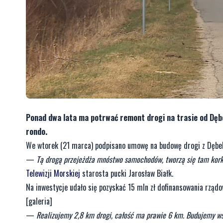
Ponad dwa lata ma potrwać remont drogi na trasie od Dęb
rondo.
We wtorek (21 marca) podpisano umowę na budowę drogi z Dębe
—
Tą drogą przejeżdża mnóstwo samochodów, tworzą się tam korki
Telewizji Morskiej
starosta pucki Jarosław Białk.
Na inwestycje udało się pozyskać 15 mln zł dofinansowania rząd
[galeria]
—
Realizujemy 2,8 km drogi, całość ma prawie 6 km. Budujemy wsz