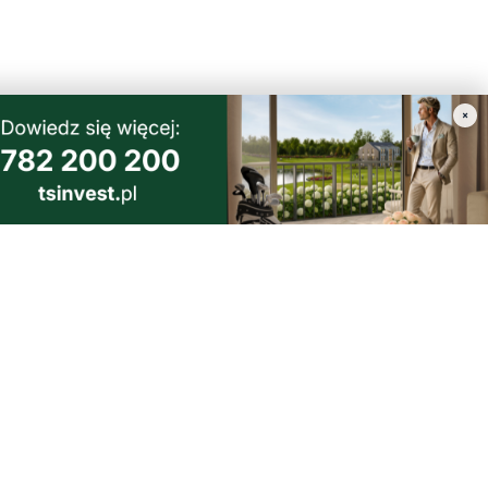
×
poczekamy