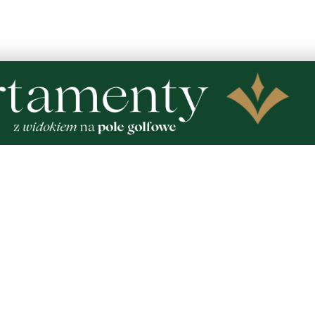
o w polu ,Wszystko razem miało być otwarte . Także jeszcze 