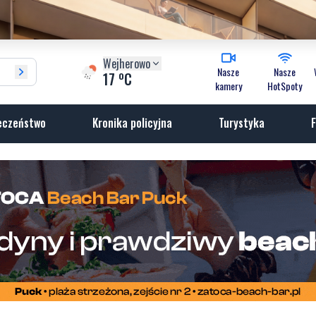
Wejherowo
Nasze
Nasze
o
17
C
kamery
HotSpoty
eczeństwo
Kronika policyjna
Turystyka
F