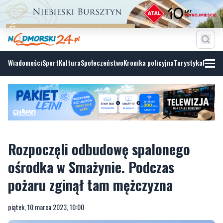
Wiadomości
Sport
Kultura
Społeczeństwo
Kronika policyjna
Turystyka
Fotoga
Rozpoczęli odbudowę spalonego
ośrodka w Smażynie. Podczas
pożaru zginął tam mężczyzna
piątek, 10 marca 2023, 10:00