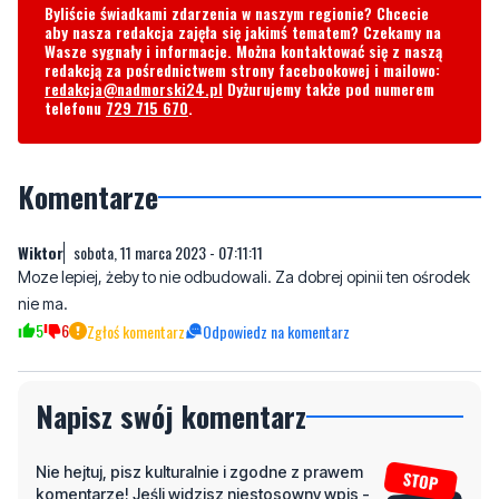
redakcja@nadmorski24.pl
Dyżurujemy także pod numerem
telefonu
729 715 670
.
Komentarze
Wiktor
sobota, 11 marca 2023 - 07:11:11
Moze lepiej, żeby to nie odbudowali. Za dobrej opinii ten ośrodek
nie ma.
5
6
Zgłoś komentarz
Odpowiedz na komentarz
Napisz swój komentarz
Nie hejtuj, pisz kulturalnie i zgodne z prawem
komentarze! Jeśli widzisz niestosowny wpis -
kliknij "zgłoś nadużycie".
Imię / Podpis