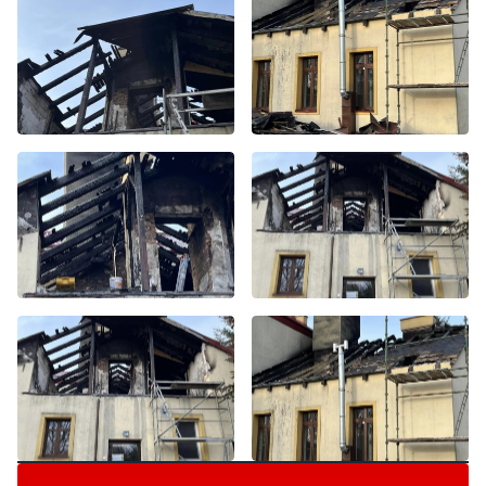
Byliście świadkami zdarzenia w naszym regionie? Chcecie
aby nasza redakcja zajęła się jakimś tematem? Czekamy na
Wasze sygnały i informacje. Można kontaktować się z naszą
redakcją za pośrednictwem strony facebookowej i mailowo: