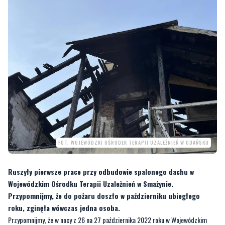
FOT. WOJEWÓDZKI OŚRODEK TERAPII UZALEŻNIEŃ W GDAŃSKU
Ruszyły pierwsze prace przy odbudowie spalonego dachu w
Wojewódzkim Ośrodku Terapii Uzależnień w Smażynie.
Przypomnijmy, że do pożaru doszło w październiku ubiegłego
roku, zginęła wówczas jedna osoba.
Przypomnijmy, że w nocy z 26 na 27 października 2022 roku w Wojewódzkim
Ośrodku Terapii Uzależnień wybuchł pożar. W ośrodku przebywało w tym czasie
46 pacjentów w wieku od 20 do 60 lat. Pięcioro z nich trafiło do szpitala, jedna
z tych osób, mimo reanimacji, zmarła. Był to 33-letni mężczyzna, który w czasie