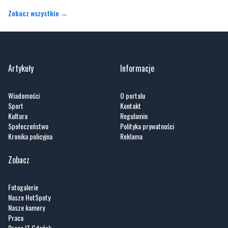
Artykuły
Informacje
Wiadomości
O portalu
Sport
Kontakt
Kultura
Regulamin
Społeczeństwo
Polityka prywatności
Kronika policyjna
Reklama
Zobacz
Fotogalerie
Nasze HotSpoty
Nasze kamery
Praca
Praca IT Gdańsk
GoWork.pl
Dodaj ofertę pracy