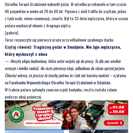
pożaru wyskoczył oknem z drugiego piętra.
[galeria]
Teraz rozpoczęły się pierwsze prace przy odbudowie spalonego dachu.
Czytaj również:
Tragiczny pożar w Smażynie. Nie żyje mężczyzna,
który wyskoczył z okna
—
Weszła ekipa budowlana, która ostro wzięła się do pracy. To dla nas wielkie
emocje i wielka radość. Na razie pierwszy etap, odbudowa do stanu sprzed pożaru.
Chociaż wiemy, że jeszcze to trochę potrwa to i tak nie tracimy nadziei
– czytamy
na
Facebooku Wojewódzkiego Ośrodka Terapii Uzależnień w Gdańsku
.
W trakcie pożaru spłonęła znaczna część budynku, reszta została zalana
podczas akcji gaśniczej.