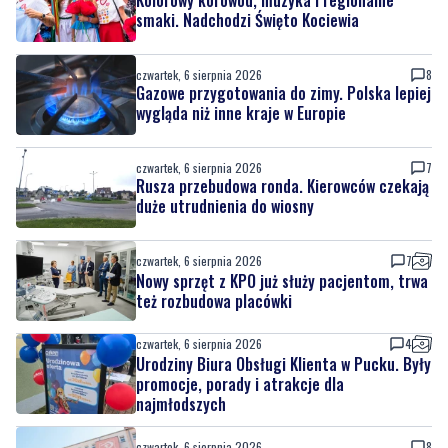
czwartek, 6 sierpnia 2026
8
Gazowe przygotowania do zimy. Polska lepiej
wygląda niż inne kraje w Europie
czwartek, 6 sierpnia 2026
7
Rusza przebudowa ronda. Kierowców czekają
duże utrudnienia do wiosny
czwartek, 6 sierpnia 2026
7
Nowy sprzęt z KPO już służy pacjentom, trwa
też rozbudowa placówki
czwartek, 6 sierpnia 2026
4
Urodziny Biura Obsługi Klienta w Pucku. Były
promocje, porady i atrakcje dla
najmłodszych
czwartek, 6 sierpnia 2026
8
Szpital w żałobie. Nie żyje położna Oddziału
Ginekologiczno-Położniczego