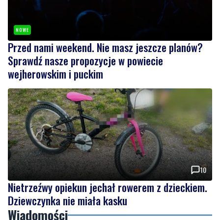
Przed nami weekend. Nie masz jeszcze planów?
Sprawdź nasze propozycje w powiecie
wejherowskim i puckim
10
Nietrzeźwy opiekun jechał rowerem z dzieckiem.
Dziewczynka nie miała kasku
Wiadomości
piątek, 7 sierpnia 2026
NOWE
Piknik nad Łupawą połączył mieszkańców