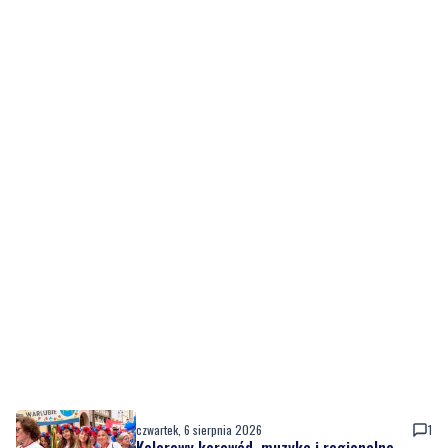
czwartek, 6 sierpnia 2026
1
Kolorowy korowód, muzyka i regionalne
smaki. Nadchodzi Święto Kociewia