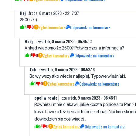
4
0
Zgłoś komentarz
Odpowiedz na komentarz
Heej
czwartek, 9 marca 2023 - 05:45:13
A skąd wiadomo że 2500? Potwierdzona informacja?
1
0
Zgłoś komentarz
Odpowiedz na komentarz
Tak
czwartek, 9 marca 2023 - 06:53:16
Bo wy wszystko wiecie najlepiej. Typowe wieśniaki.
1
0
Zgłoś komentarz
Odpowiedz na komentarz
opel w rowie.
czwartek, 9 marca 2023 - 08:48:11
Również i mnie ciekawi ,jakie koszta poniosła ta Pani?
kasa. Laweta też bedzie tu potrzebna!..Nadmorski mo
dowiedzień się coś więcej .
5
0
Zgłoś komentarz
Odpowiedz na komentarz
Dokładnie
czwartek, 9 marca 2023 - 09:15:23
Nadmorski24 a co ze stanem zdrowia dziecka i szan
4
0
Zgłoś komentarz
Odpowiedz na komentarz