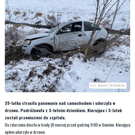
FOT. MAREK TRYBAŃSKI
29-latka straciła panowanie nad samochodem i uderzyła w
drzewo. Podróżowała z 3-letnim dzieckiem. Kierująca i 3-latek
zostali przewiezieni do szpitala.
Do zdarzenia doszło w środę (8 marca) przed godziną 9:00 w Gowinie. Kierująca
oplem uderzyła w drzewo.
[galeria]
—
Na miejsce zostali skierowani policjanci ruchu drogowego, którzy ustalili
przebieg i okoliczności tego zdarzenia. Ze wstępnych policyjnych informacji wynika,