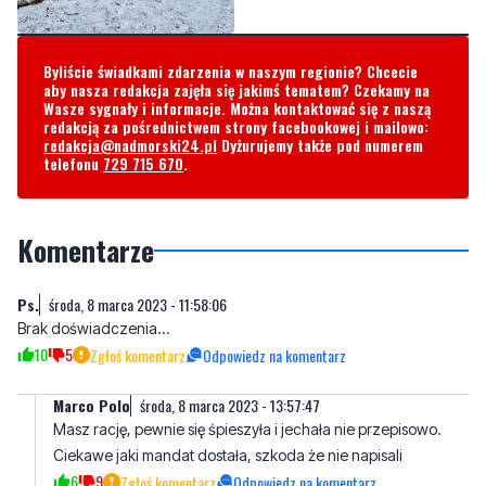
aby nasza redakcja zajęła się jakimś tematem? Czekamy na
Wasze sygnały i informacje. Można kontaktować się z naszą
redakcją za pośrednictwem strony facebookowej i mailowo:
redakcja@nadmorski24.pl
Dyżurujemy także pod numerem
telefonu
729 715 670
.
Komentarze
Ps.
środa, 8 marca 2023 - 11:58:06
Brak doświadczenia...
10
5
Zgłoś komentarz
Odpowiedz na komentarz
Marco Polo
środa, 8 marca 2023 - 13:57:47
Masz rację, pewnie się śpieszyła i jechała nie przepisowo.
Ciekawe jaki mandat dostała, szkoda że nie napisali
6
9
Zgłoś komentarz
Odpowiedz na komentarz
Hej
środa, 8 marca 2023 - 22:17:37
2500 zł :)