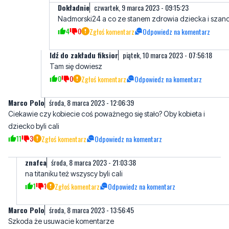
Idź do zakładu fiksior
piątek, 10 marca 2023 - 07:56:18
Tam się dowiesz
0
0
Zgłoś komentarz
Odpowiedz na komentarz
Marco Polo
środa, 8 marca 2023 - 12:06:39
Ciekawie czy kobiecie coś poważnego się stało? Oby kobieta i
dziecko byli cali
11
3
Zgłoś komentarz
Odpowiedz na komentarz
znafca
środa, 8 marca 2023 - 21:03:38
na titaniku też wszyscy byli cali
1
1
Zgłoś komentarz
Odpowiedz na komentarz
Marco Polo
środa, 8 marca 2023 - 13:56:45
Szkoda że usuwacie komentarze
5
2
Zgłoś komentarz
Odpowiedz na komentarz
P.
środa, 8 marca 2023 - 14:32:51