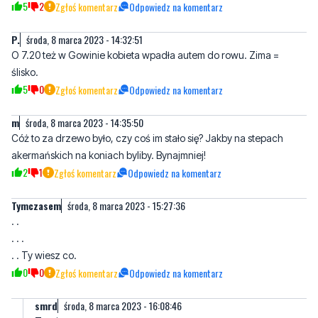
O 7.20 też w Gowinie kobieta wpadła autem do rowu. Zima =
ślisko.
5
0
Zgłoś komentarz
Odpowiedz na komentarz
m
środa, 8 marca 2023 - 14:35:50
Cóż to za drzewo było, czy coś im stało się? Jakby na stepach
akermańskich na koniach byliby. Bynajmniej!
2
1
Zgłoś komentarz
Odpowiedz na komentarz
Tymczasem
środa, 8 marca 2023 - 15:27:36
. .
. . .
. . Ty wiesz co.
0
0
Zgłoś komentarz
Odpowiedz na komentarz
smrd
środa, 8 marca 2023 - 16:08:46
Ty wiesz.......
0
0
Zgłoś komentarz
Odpowiedz na komentarz