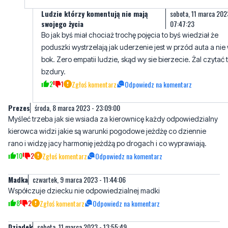
poduszki wystrzelają jak uderzenie jest w przód auta a nie
bok. Zero empatii ludzie, skąd wy sie bierzecie. Żal czytać 
bzdury.
2
1
Zgłoś komentarz
Odpowiedz na komentarz
Prezes
środa, 8 marca 2023 - 23:09:00
Myśleć trzeba jak sie wsiada za kierownicę każdy odpowiedzialny
kierowca widzi jakie są warunki pogodowe jeżdżę co dziennie
rano i widzę jacy harmonię jeżdżą po drogach i co wyprawiają.
10
2
Zgłoś komentarz
Odpowiedz na komentarz
Madka
czwartek, 9 marca 2023 - 11:44:06
Współczuje dziecku nie odpowiedzialnej madki
8
2
Zgłoś komentarz
Odpowiedz na komentarz
Dziadek
sobota, 11 marca 2023 - 13:55:49
Brak myślenia
3
2
Zgłoś komentarz
Odpowiedz na komentarz