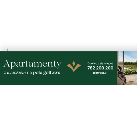
czwartek, 6 sierpnia 2026
2
Rusza przebudowa ronda. Kierowców czekają
duże utrudnienia do wiosny
czwartek, 6 sierpnia 2026
2
Nowy sprzęt z KPO już służy pacjentom, trwa
też rozbudowa placówki
czwartek, 6 sierpnia 2026
3
Urodziny Biura Obsługi Klienta w Pucku. Były
promocje, porady i atrakcje dla
najmłodszych
czwartek, 6 sierpnia 2026
4
NOWE
Szpital w żałobie. Nie żyje położna Oddziału
Ginekologiczno-Położniczego