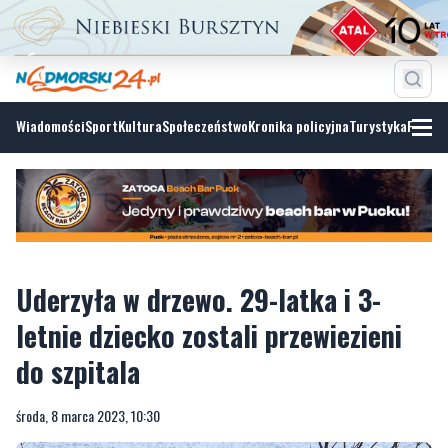
Wiadomości
Sport
Kultura
Społeczeństwo
Kronika policyjna
Turystyka
Fotoga
Uderzyła w drzewo. 29-latka i 3-
letnie dziecko zostali przewiezieni
do szpitala
środa, 8 marca 2023, 10:30