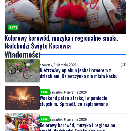
NOWE
Kolorowy korowód, muzyka i regionalne smaki.
Nadchodzi Święto Kociewia
Wiadomości
czwartek, 6 sierpnia 2026
1
Nietrzeźwy opiekun jechał rowerem z
dzieckiem. Dziewczynka nie miała kasku
czwartek, 6 sierpnia 2026
NOWE
Weekend pełen atrakcji w powiecie
słupskim. Sprawdź, co zaplanowano
czwartek, 6 sierpnia 2026
NOWE
Kolorowy korowód, muzyka i regionalne
smaki. Nadchodzi Święto Kociewia
czwartek, 6 sierpnia 2026
3
Gazowe przygotowania do zimy. Polska lepiej