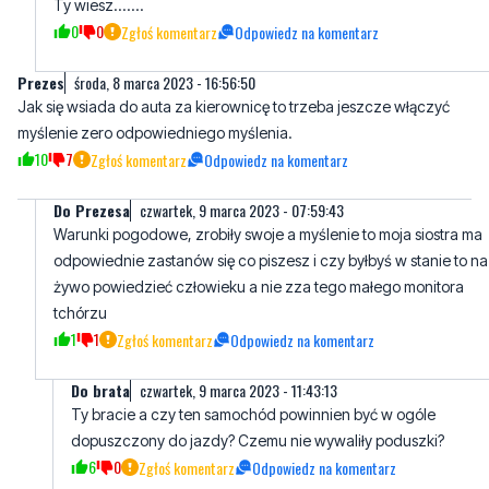
Prezes
środa, 8 marca 2023 - 16:56:50
Jak się wsiada do auta za kierownicę to trzeba jeszcze włączyć
myślenie zero odpowiedniego myślenia.
10
7
Zgłoś komentarz
Odpowiedz na komentarz
Do Prezesa
czwartek, 9 marca 2023 - 07:59:43
Warunki pogodowe, zrobiły swoje a myślenie to moja siostra ma
odpowiednie zastanów się co piszesz i czy byłbyś w stanie to na
żywo powiedzieć człowieku a nie zza tego małego monitora
tchórzu
1
1
Zgłoś komentarz
Odpowiedz na komentarz
Do brata
czwartek, 9 marca 2023 - 11:43:13
Ty bracie a czy ten samochód powinnien być w ogóle
dopuszczony do jazdy? Czemu nie wywaliły poduszki?
6
0
Zgłoś komentarz
Odpowiedz na komentarz
Ludzie którzy komentują nie mają
sobota, 11 marca 202
swojego życia
07:47:23
Bo jak byś miał chociaż trochę pojęcia to byś wiedział że