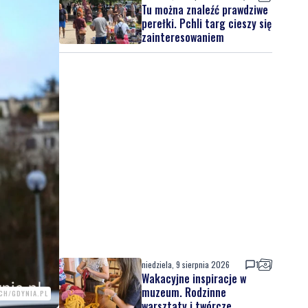
Tu można znaleźć prawdziwe
perełki. Pchli targ cieszy się
zainteresowaniem
niedziela, 9 sierpnia 2026
1
Wakacyjne inspiracje w
muzeum. Rodzinne
CH/GDYNIA.PL
warsztaty i twórcze