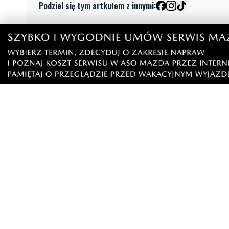
Podziel się tym artkułem z innymi:
Czytaj również
1
Park wypełnił się muzyką. Na
Nowa stre
scenie wystąpił zespół Ilia
ramach B