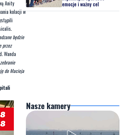
wą Anity
emocje i ważny cel
ania kolacji w
stąpili
icalis.
wadzane będzie
e przez
d. Wanda
 zebranie
uję do Macieja
itali
Nasze kamery