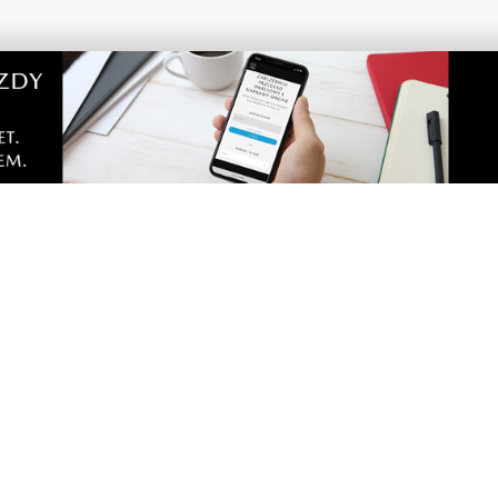
2
fa rekreacji powstała w
Wojskowe pojazdy, pokazy
udżetu Obywatelskiego
atrakcje. Jubileuszowy Pi
Militarny