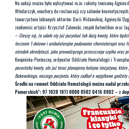
Na aukcji można było wylicytować m.in. rakietę tenisową Agniesz
Włodarczyk, vouchery do restauracji czy salonów kosmetycznych, 
towarzystwie lubianych aktorów: Darii Widawskiej, Agnieszki Dyg
znakomici artyści: Krzysztof Zalewski, zespół Autentikos oraz 
–
Cieszę się, że udało się już pozyskać tak dużą kwotę, które będ
leczenie 1-dniowe i ambulatoryjne podawanie chemioterapii oraz f
ośrodek akredytacji, jako prowadzącego przeszczepy szpiku oraz 
Knopińska-Posłuszny, ordynator Oddziału Hematologii i Transpla
pozostałej kwoty, ale już teraz planujemy kolejne inicjatywy, któr
Bukowskiego, naszego pacjenta, który zadbał o wyjątkowe gadżety n
Środki na remont Oddziału Hematologii można nadal przeka
Pomorskich”: 97 1020 1811 0000 0502 0416 8902 – z dop