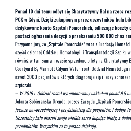
Ponad 10 dni temu odbył się Charytatywny Bal na rzecz roz
PCK w Gdyni. Dzięki zakupionym przez uczestników balu bil
dedykowane konto Szpitali Pomorskich, odliczając koszty o
postaci ogłoszenia decyzji o przekazaniu 500 000 zł na 
Przypomnijmy, że „Szpitale Pomorskie” wraz z Fundacją Hematolog
części dziennej Oddziału Hematologii i Transplantologii Szpiku w
również w tym samym czasie sprzedano bilety na Charytatywny Ba
Courtyard By Marriott Gdynia Waterfront. Oddział Hematologii i
nawet 3000 pacjentów u których diagnozuje się i leczy schorzeni
szpiczaki.
–
W 2019 r. Oddział został wyremontowany nakładem ponad 9,5 m
Jolanta Sobierańska-Grenda, prezes Zarządu „Szpitali Pomorski
jeszcze nowocześniejszą i przyjaźniejszą dla pacjentów. I dodaje t
Uczestnicy balu okazali swoje wielkie serca kupując bilety, a dod
przedmiotów. Wszystkim za to gorąco dziękuję.