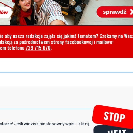
cie aby nasza redakcja zajęła się jakimś tematem? Czekamy na Was
edakcją za pośrednictwem strony facebookowej i mailowo:
rem telefonu
729 715 670
.
tarze! Jeśli widzisz niestosowny wpis - kliknij