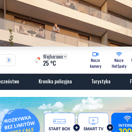
Wejherowo
Nasze
Nasze
o
25
C
kamery
HotSpoty
eczeństwo
Kronika policyjna
Turystyka
F