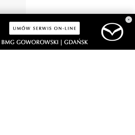
×
4
 i
knik