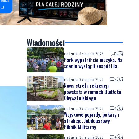
Wiadomości
niedziela, 9 sierpnia 2026
1
Park wypełnił się muzyką. Na
scenie wystąpił zespół Ilia
niedziela, 9 sierpnia 2026
2
Nowa strefa rekreacji
powstała w ramach Budżetu
Obywatelskiego
niedziela, 9 sierpnia 2026
4
Wojskowe pojazdy, pokazy i
atrakcje. Jubileuszowy
Piknik Militarny
niedziela, 9 sierpnia 2026
4