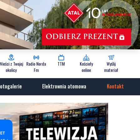
Wieści z Twojej
Radio Norda
TTM
Kościoły
Wyślij
okolicy
Fm
online
materiał
otogalerie
Elektrownia atomowa
Kontakt