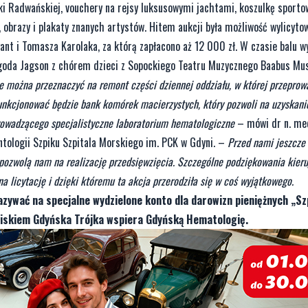
ki Radwańskiej, vouchery na rejsy luksusowymi jachtami, koszulkę sporto
obrazy i plakaty znanych artystów. Hitem aukcji była możliwość wylicytow
ant i Tomasza Karolaka, za którą zapłacono aż 12 000 zł. W czasie balu wy
Jagoda Jagson z chórem dzieci z Sopockiego Teatru Muzycznego Baabus Mus
zie można przeznaczyć na remont części dziennej oddziału, w której przepro
unkcjonować będzie bank komórek macierzystych, który pozwoli na uzyskani
prowadzącego specjalistyczne laboratorium hematologiczne
– mówi dr n. me
ntologii Szpiku Szpitala Morskiego im. PCK w Gdyni. –
Przed nami jeszcze
e pozwolą nam na realizację przedsięwzięcia. Szczególne podziękowania kier
a licytację i dzięki któremu ta akcja przerodziła się w coś wyjątkowego.
zywać na specjalne wydzielone konto dla darowizn pieniężnych „Szp
iskiem Gdyńska Trójka wspiera Gdyńską Hematologię.