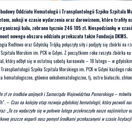
budowy Oddziału Hematologii i Transplantologii Szpiku Szpitala M
etom, aukcji w czasie wydarzenia oraz darowiznom, które trafiły n
rganizacji balu, zebrano łącznie 246 105 zł. Niespodziankę w czasi
remont nowego obszaru oddziału przekazała także Fundacja DKMS.
ia Redłowo oraz Gdyńską Trójką połączyły siły i podjęły się zbiórki na r
 Szpitalu Morskim im. PCK w Gdyni. Z początkiem roku ruszyła zbiórka na t
l, który odbył się w ostatnią sobotę karnawału – 18 lutego – w gdyński
 Transplantologii Szpiku Szpitala Morskiego im. PCK w Gdyni każdego rok
a hematologiczne, głównie onkohematologiczne, tj. ostre białaczki, chłoni
ln zł ze środków unijnych i Samorządu Województwa Pomorskiego
– mówiła 
ch”. –
Czas na kolejny etap rozwoju gdyńskiej hematologii, który pozwoli na
eraz: „To co wydarzyło się w połowie lutego przekroczyło nasze najśmielsze o
atkowo jeszcze wsparli nasz pomysł środkami przekazanymi w czasie licytacj