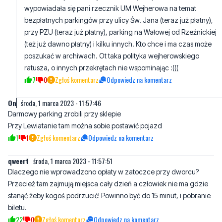
wypowiadała się pani rzecznik UM Wejherowa na temat
bezpłatnych parkingów przy ulicy Św. Jana (teraz już płatny),
przy PZU (teraz już płatny), parking na Wałowej od Rzeźnickiej
(też już dawno płatny) i kilku innych. Kto chce i ma czas może
poszukać w archiwach. Ot taka polityka wejherowskiego
ratusza, o innych przekrętach nie wspominając :(((
7
0
Zgłoś komentarz
Odpowiedz na komentarz
On
środa, 1 marca 2023 - 11:57:46
Darmowy parking zrobili przy sklepie
Przy Lewiatanie tam można sobie postawić pojazd
1
1
Zgłoś komentarz
Odpowiedz na komentarz
qweert
środa, 1 marca 2023 - 11:57:51
Dlaczego nie wprowadzono opłaty w zatoczce przy dworcu?
Przecież tam zajmują miejsca cały dzień a człowiek nie ma gdzie
stanąć żeby kogoś podrzucić! Powinno być do 15 minut, i pobranie
biletu.
22
0
Zgłoś komentarz
Odpowiedz na komentarz