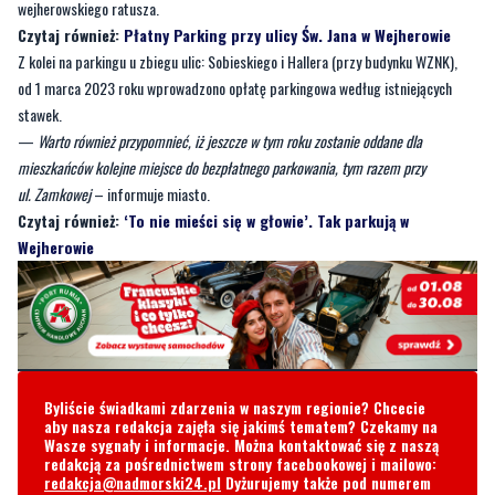
wejherowskiego ratusza.
Czytaj również:
Płatny Parking przy ulicy Św. Jana w Wejherowie
Z kolei na parkingu u zbiegu ulic: Sobieskiego i Hallera (przy budynku WZNK),
od 1 marca 2023 roku wprowadzono opłatę parkingowa według istniejących
stawek.
—
Warto również przypomnieć, iż jeszcze w tym roku zostanie oddane dla
mieszkańców kolejne miejsce do bezpłatnego parkowania, tym razem przy
ul. Zamkowej
– informuje miasto.
Czytaj również:
‘To nie mieści się w głowie’. Tak parkują w
Wejherowie
Byliście świadkami zdarzenia w naszym regionie? Chcecie
aby nasza redakcja zajęła się jakimś tematem? Czekamy na
Wasze sygnały i informacje. Można kontaktować się z naszą
redakcją za pośrednictwem strony facebookowej i mailowo:
redakcja@nadmorski24.pl
Dyżurujemy także pod numerem