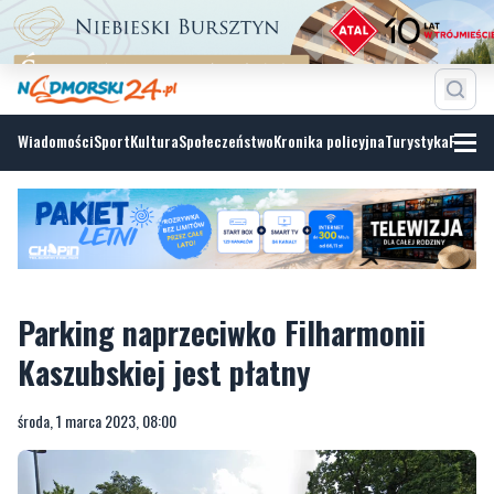
Wiadomości
Sport
Kultura
Społeczeństwo
Kronika policyjna
Turystyka
Fotoga
Parking naprzeciwko Filharmonii
Kaszubskiej jest płatny
środa, 1 marca 2023, 08:00