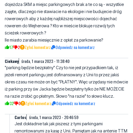
dojeżdza SKM a miejsc parkingowych brak a te co są - wszystkie
zajęte, dlaczego nie stawiacie na ekologie i nie budujecie dróg
rowerowych aby z każdej najbliższej miejscowości dojechać
rowerem do Wejherowa ? Kto w mieście blokuje rozwój tych
ścieżek rowerowych ?
Ile miasto zarabia miesięcznie z opłat za parkowanie?
17
2
Zgłoś komentarz
Odpowiedz na komentarz
Ciekawy
środa, 1 marca 2023 - 11:38:40
"parking będzie bezpłatny" Czy to nie jest przypadkiem tak, iż
jeżeli remont parkingu jest dofinansowany z Unii to przez jakiś
okres czasu nie może on być "PŁATNY". Więc urzędasy nie mówcie
iż parking przy św Jacka będzie bezpłatny tylko że NIE MOŻECIE
na razie zrobić go płatnym. Słowo "na razie" to słowo klucz.
32
0
Zgłoś komentarz
Odpowiedz na komentarz
Carlos
środa, 1 marca 2023 - 20:46:59
Jest dokładnie tak jak piszesz z tymi parkingami
remontowanymi za kasę z Unii. Pamiętam jak na antenie TTM