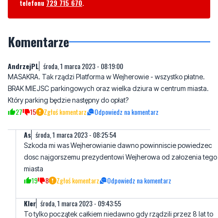
telefonu
729 715 670
.
Komentarze
AndrzejPL
środa, 1 marca 2023 - 08:19:00
MASAKRA. Tak rządzi Platforma w Wejherowie - wszystko płatne.
BRAK MIEJSC parkingowych oraz wielka dziura w centrum miasta.
Który parking będzie następny do opłat?
27
15
Zgłoś komentarz
Odpowiedz na komentarz
As
środa, 1 marca 2023 - 08:25:54
Szkoda mi was Wejherowianie dawno powinniscie powiedzec
dosc najgorszemu prezydentowi Wejherowa od załozenia tego
miasta
19
8
Zgłoś komentarz
Odpowiedz na komentarz
Kler
środa, 1 marca 2023 - 09:43:55
To tylko początek całkiem niedawno gdy rządzili przez 8 lat to