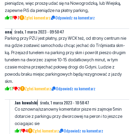
pieniądze, więc proszę udać się na Nowogrodzką, lub Wiejską,
zapewne PiS da pieniądze na płatny parking,
11
7
Zgłoś komentarz
Odpowiedz na komentarz
ona
środa, 1 marca 2023 - 09:50:47
Parking przy PZU jest płatny, przy WCK też, od strony centrum nie
ma gdzie zostawić samochodu chcąc jechać do Trójmiasta skm-
ką. Przejazd tunelem na parking przy skm i powrót pieszo drugim
tunelem na dworzec zajmie 10-15 dodatkowych minut, w tym
czasie można przejechać połowę drogi do Gdyni. Ludzie z
powodu braku miejsc parkingowych będą rezygnować z jazdy
skm.
17
2
Zgłoś komentarz
Odpowiedz na komentarz
Jan kowalski
środa, 1 marca 2023 - 10:58:47
Co sznowna/szanowny komentator pisze mi zajmoje 5min
dotarcie z parkingu przy dworcowej na peron i to jeszcze
ociagajac sie
1
4
Zgłoś komentarz
Odpowiedz na komentarz