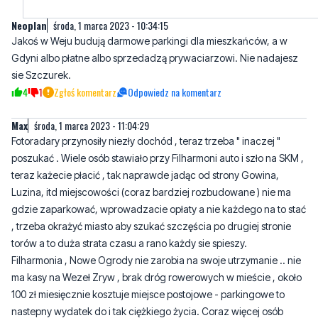
Neoplan
środa, 1 marca 2023 - 10:34:15
Jakoś w Weju budują darmowe parkingi dla mieszkańców, a w
Gdyni albo płatne albo sprzedadzą prywaciarzowi. Nie nadajesz
sie Szczurek.
4
1
Zgłoś komentarz
Odpowiedz na komentarz
Max
środa, 1 marca 2023 - 11:04:29
Fotoradary przynosiły niezły dochód , teraz trzeba " inaczej "
poszukać . Wiele osób stawiało przy Filharmoni auto i szło na SKM ,
teraz każecie płacić , tak naprawde jadąc od strony Gowina,
Luzina, itd miejscowości (coraz bardziej rozbudowane ) nie ma
gdzie zaparkować, wprowadzacie opłaty a nie każdego na to stać
, trzeba okrażyć miasto aby szukać szczęścia po drugiej stronie
torów a to duża strata czasu a rano każdy sie spieszy.
Filharmonia , Nowe Ogrody nie zarobia na swoje utrzymanie .. nie
ma kasy na Wezeł Zryw , brak dróg rowerowych w mieście , około
100 zł miesięcznie kosztuje miejsce postojowe - parkingowe to
nastepny wydatek do i tak ciężkiego życia. Coraz więcej osób