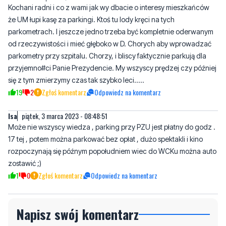
Kochani radni i co z wami jak wy dbacie o interesy mieszkańców
że UM łupi kasę za parkingi. Ktoś tu lody kręci na tych
parkometrach. I jeszcze jedno trzeba być kompletnie oderwanym
od rzeczywistości i mieć głęboko w D. Chorych aby wprowadzać
parkometry przy szpitalu. Chorzy, i bliscy faktycznie parkują dla
przyjemno#ci Panie Prezydencie. My wszyscy prędzej czy później
się z tym zmierzymy czas tak szybko leci.....
19
2
Zgłoś komentarz
Odpowiedz na komentarz
Isa
piątek, 3 marca 2023 - 08:48:51
Może nie wszyscy wiedza , parking przy PZU jest płatny do godz .
17 tej , potem można parkować bez opłat , dużo spektakli i kino
rozpoczynają się późnym popołudniem wiec do WCKu można auto
zostawić ;)
1
0
Zgłoś komentarz
Odpowiedz na komentarz
Napisz swój komentarz