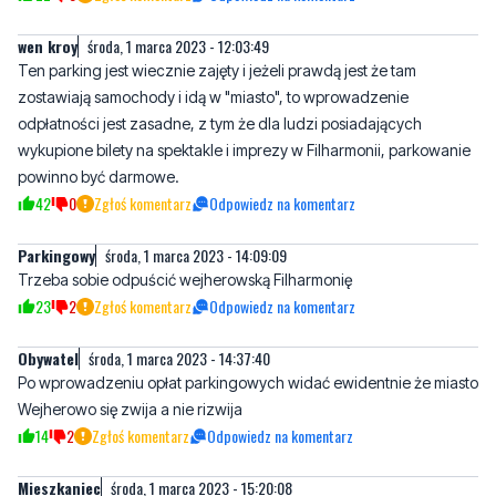
wen kroy
środa, 1 marca 2023 - 12:03:49
Ten parking jest wiecznie zajęty i jeżeli prawdą jest że tam
zostawiają samochody i idą w "miasto", to wprowadzenie
odpłatności jest zasadne, z tym że dla ludzi posiadających
wykupione bilety na spektakle i imprezy w Filharmonii, parkowanie
powinno być darmowe.
42
0
Zgłoś komentarz
Odpowiedz na komentarz
Parkingowy
środa, 1 marca 2023 - 14:09:09
Trzeba sobie odpuścić wejherowską Filharmonię
23
2
Zgłoś komentarz
Odpowiedz na komentarz
Obywatel
środa, 1 marca 2023 - 14:37:40
Po wprowadzeniu opłat parkingowych widać ewidentnie że miasto
Wejherowo się zwija a nie rizwija
14
2
Zgłoś komentarz
Odpowiedz na komentarz
Mieszkaniec
środa, 1 marca 2023 - 15:20:08