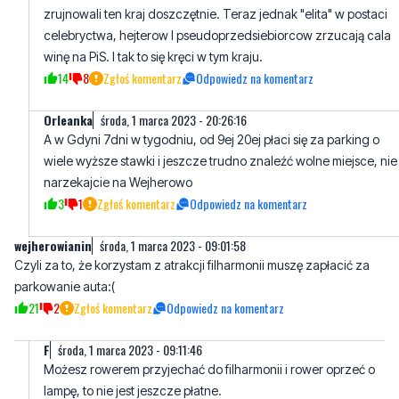
zrujnowali ten kraj doszczętnie. Teraz jednak "elita" w postaci
celebryctwa, hejterow I pseudoprzedsiebiorcow zrzucają cala
winę na PiS. I tak to się kręci w tym kraju.
14
8
Zgłoś komentarz
Odpowiedz na komentarz
Orleanka
środa, 1 marca 2023 - 20:26:16
A w Gdyni 7dni w tygodniu, od 9ej 20ej płaci się za parking o
wiele wyższe stawki i jeszcze trudno znaleźć wolne miejsce, nie
narzekajcie na Wejherowo
3
1
Zgłoś komentarz
Odpowiedz na komentarz
wejherowianin
środa, 1 marca 2023 - 09:01:58
Czyli za to, że korzystam z atrakcji filharmonii muszę zapłacić za
parkowanie auta:(
21
2
Zgłoś komentarz
Odpowiedz na komentarz
F
środa, 1 marca 2023 - 09:11:46
Możesz rowerem przyjechać do filharmonii i rower oprzeć o
lampę, to nie jest jeszcze płatne.