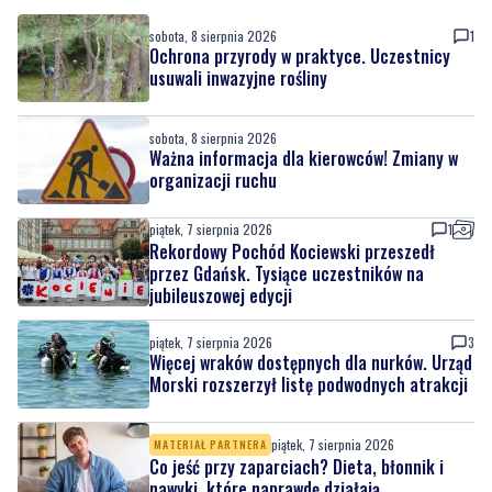
sobota, 8 sierpnia 2026
1
Ochrona przyrody w praktyce. Uczestnicy
usuwali inwazyjne rośliny
sobota, 8 sierpnia 2026
Ważna informacja dla kierowców! Zmiany w
organizacji ruchu
piątek, 7 sierpnia 2026
1
Rekordowy Pochód Kociewski przeszedł
przez Gdańsk. Tysiące uczestników na
jubileuszowej edycji
piątek, 7 sierpnia 2026
3
Więcej wraków dostępnych dla nurków. Urząd
Morski rozszerzył listę podwodnych atrakcji
piątek, 7 sierpnia 2026
MATERIAŁ PARTNERA
Co jeść przy zaparciach? Dieta, błonnik i
nawyki, które naprawdę działają