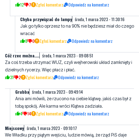
12
7
Zgłoś komentarz
Odpowiedz na komentarz
Chyba przywiązać do lampy
środa, 1 marca 2023 - 11:30:16
Jak go tylko oprzesz to na 90% nie będziesz miał do czego
wracać
8
0
Zgłoś komentarz
Odpowiedz na komentarz
Cóż rzec można....
środa, 1 marca 2023 - 09:08:51
Za coś trzeba utrzymać WUZ, czyli wejherowski układ zamknięty i
dzielnych rycerzy. Więc płacz i płać.
31
2
Zgłoś komentarz
Odpowiedz na komentarz
Grubba
środa, 1 marca 2023 - 09:49:14
Ania ami mówili, że rzucono na ciebie klątwę. jakiś czas był z
tobą spokój. Ale karma wróci Klątwa zadziała.
4
14
Zgłoś komentarz
Odpowiedz na komentarz
Miejscowy
środa, 1 marca 2023 - 09:10:17
We Władku przy piątym wejściu, ludzie mówią, że rząd PiS daje