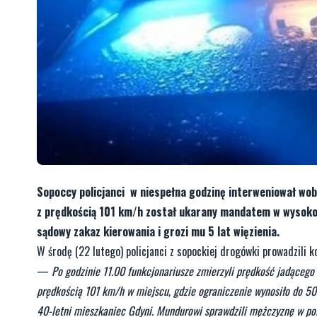
Sopoccy policjanci w niespełna godzinę interweniował wob
z prędkością 101 km/h został ukarany mandatem w wysokośc
sądowy zakaz kierowania i grozi mu 5 lat więzienia.
W środę (22 lutego) policjanci z sopockiej drogówki prowadzili k
—
Po godzinie 11.00 funkcjonariusze zmierzyli prędkość jadącego 
prędkością 101 km/h w miejscu, gdzie ograniczenie wynosiło do 50 k
40-letni mieszkaniec Gdyni. Mundurowi sprawdzili mężczyznę w po