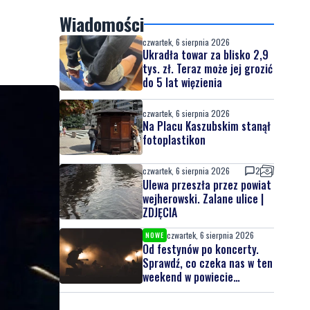
Wiadomości
czwartek, 6 sierpnia 2026
Ukradła towar za blisko 2,9
tys. zł. Teraz może jej grozić
do 5 lat więzienia
czwartek, 6 sierpnia 2026
Na Placu Kaszubskim stanął
fotoplastikon
czwartek, 6 sierpnia 2026
2
Ulewa przeszła przez powiat
wejherowski. Zalane ulice |
ZDJĘCIA
czwartek, 6 sierpnia 2026
NOWE
Od festynów po koncerty.
Sprawdź, co czeka nas w ten
weekend w powiecie
lęborskim