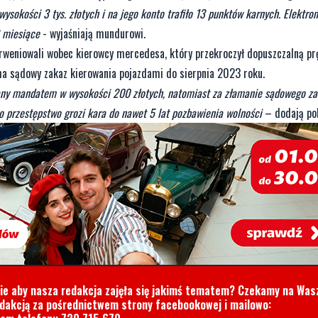
sokości 3 tys. złotych i na jego konto trafiło 13 punktów karnych. Elektron
3 miesiące
- wyjaśniają mundurowi.
terweniowali wobec kierowcy mercedesa, który przekroczył dopuszczalną pr
 ma sądowy zakaz kierowania pojazdami do sierpnia 2023 roku.
rany mandatem w wysokości 200 złotych, natomiast za złamanie sądowego z
to przestępstwo grozi kara do nawet 5 lat pozbawienia wolności
– dodają pol
cie aby nasza redakcja zajęła się jakimś tematem? Czekamy na Was
edakcją za pośrednictwem strony facebookowej i mailowo: