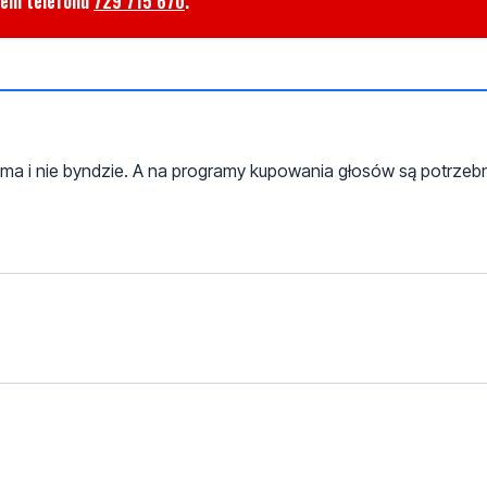
rem telefonu
729 715 670
.
i ma i nie byndzie. A na programy kupowania głosów są potrzeb