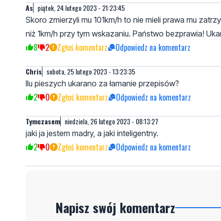
As
piątek, 24 lutego 2023 - 21:23:45
Skoro zmierzyli mu 101km/h to nie mieli prawa mu zat
niż 1km/h przy tym wskazaniu. Państwo bezprawia! Uka
8
2
Zgłoś komentarz
Odpowiedz na komentarz
Chris
sobota, 25 lutego 2023 - 13:23:35
Ilu pieszych ukarano za łamanie przepisów?
2
0
Zgłoś komentarz
Odpowiedz na komentarz
Tymczasem
niedziela, 26 lutego 2023 - 08:13:27
jaki ja jestem madry, a jaki inteligentny.
2
0
Zgłoś komentarz
Odpowiedz na komentarz
Napisz swój komentarz