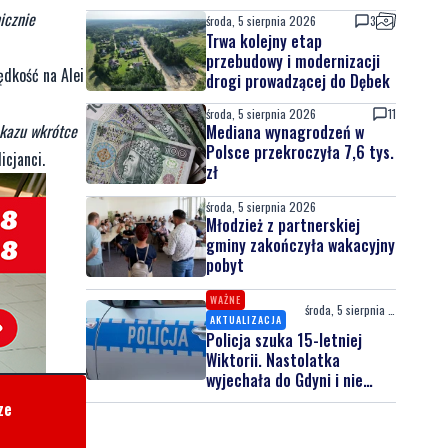
icznie
środa, 5 sierpnia 2026
3
Trwa kolejny etap
przebudowy i modernizacji
ędkość na Alei
drogi prowadzącej do Dębek
środa, 5 sierpnia 2026
11
akazu wkrótce
Mediana wynagrodzeń w
Polsce przekroczyła 7,6 tys.
icjanci.
zł
środa, 5 sierpnia 2026
Młodzież z partnerskiej
gminy zakończyła wakacyjny
pobyt
WAŻNE
środa, 5 sierpnia 2026
AKTUALIZACJA
Policja szuka 15-letniej
Wiktorii. Nastolatka
wyjechała do Gdyni i nie
wróciła
ze