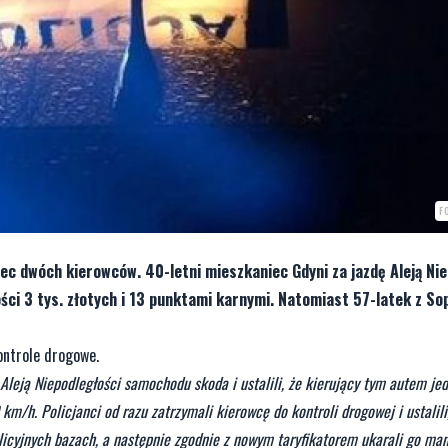
F
ec dwóch kierowców. 40-letni mieszkaniec Gdyni za jazdę Aleją Nie
i 3 tys. złotych i 13 punktami karnymi. Natomiast 57-latek z So
ontrole drogowe.
Aleją Niepodległości samochodu skoda i ustalili, że kierujący tym autem jed
m/h. Policjanci od razu zatrzymali kierowcę do kontroli drogowej i ustalili,
licyjnych bazach, a następnie zgodnie z nowym taryfikatorem ukarali go m