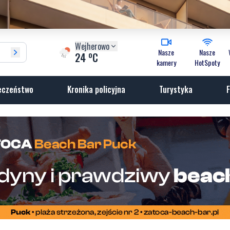
Wejherowo
Nasze
Nasze
o
24
C
kamery
HotSpoty
eczeństwo
Kronika policyjna
Turystyka
F