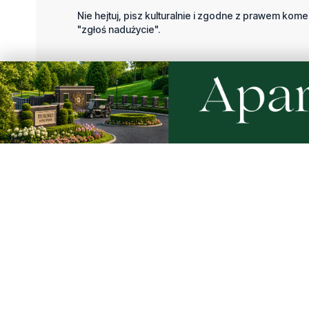
Nie hejtuj, pisz kulturalnie i zgodne z prawem komen
"zgłoś nadużycie".
Imię / Podpis
O
Wiadomość
Klikając "dodaj komentarz", akceptujesz regulamin 