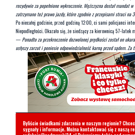
recydywie za popełnione wykroczenie. Mężczyzna dostał mandat w wy
zatrzymano też prawo jazdy, które zgodnie z przepisami straci na 
Po niecałej godzinie, przed godziną 12:00, ci sami policjanci in
Niepodległości. Okazało się, że siedzący za kierownicą 57-latek
—
Ponadto za przekroczenie dozwolonej prędkości został on uka
usłyszy zarzut i poniesie odpowiedzialność karną przed sądem. Za 
Byliście świadkami zdarzenia w naszym regionie? Chce
sygnały i informacje. Można kontaktować się z naszą r