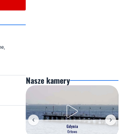
ne,
Nasze kamery
Gdynia
Orłowo