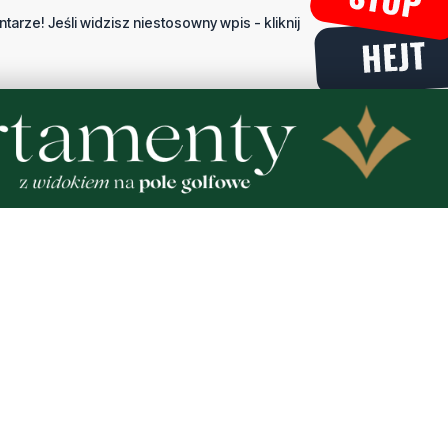
tarze! Jeśli widzisz niestosowny wpis - kliknij
dpowiedz
portalu
Dodaj komentarz