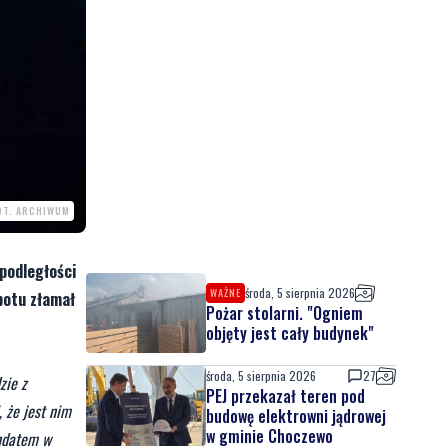
OT. ARCHIWUM
podległości
środa, 5 sierpnia 2026
WAŻNE
potu złamał
Pożar stolarni. "Ogniem
objęty jest cały budynek"
środa, 5 sierpnia 2026
27
zie z
PEJ przekazał teren pod
 że jest nim
budowę elektrowni jądrowej
w gminie Choczewo
andatem w