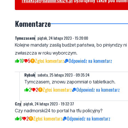
redakcja@nadmorski24.pl
Dyżurujemy także pod nume
Komentarze
Tymczasem
piątek, 24 lutego 2023 - 15:20:00
Kolejne mandaty zasilą budżet państwa, bo piniyndzy n
zwłaszcza w roku wyborczym.
16
5
Zgłoś komentarz
Odpowiedz na komentarz
Rybak
sobota, 25 lutego 2023 - 09:35:24
Tymczasem, znowu zapomniał o tabletkach.
2
2
Zgłoś komentarz
Odpowiedz na komentarz
Czy
piątek, 24 lutego 2023 - 19:32:37
Czy nadmorski24 to portal ha tfu policyjny?
6
2
Zgłoś komentarz
Odpowiedz na komentarz