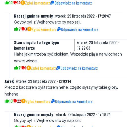
Gdyby byli z Wejherowa to by napisali.
2
3
Zgłoś komentarz
Odpowiedz na komentarz
Stan umyslu to tego typu
wtorek, 29 listopada 2022 -
komentarze
17:22:03
Haha jakim trzeba być ciołkiem. Wszedzie piją a na wiochach
nawet wiecej.
7
1
Zgłoś komentarz
Odpowiedz na komentarz
Jarek
wtorek, 29 listopada 2022 - 12:09:14
Precz z kaczorem dyktatorem hehe, często słyszymy takie głosy,
hehehe
10
22
Zgłoś komentarz
Odpowiedz na komentarz
Raczej gminne umysły
wtorek, 29 listopada 2022 - 17:19:24
Gdyby byli z Wejherowa to by napisali.
2
1
Zgłoś komentarz
Odpowiedz na komentarz
Bububu
wtorek, 29 listopada 2022 - 12:48:19
Fiu fiu fiu bububububububibibibi.. niech żyje wolność, wolność i