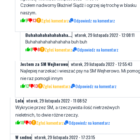
Buhahahahahahahaha...
wtorek, 29 listopada 2022 - 12:08:11
Buhahahahahahahaha buh buh
8
8
Zgłoś komentarz
Odpowiedz na komentarz
Jestem za SM Wejherowo
wtorek, 29 listopada 2022 - 12:55:43
Najlepiej narzekać i wieszać psy na SM Wejherowo. Mi pomogl
nie raz pomogli innym
12
13
Zgłoś komentarz
Odpowiedz na komentarz
LoIa
wtorek, 29 listopada 2022 - 11:08:52
Wykrycie przez SM, a rzeczywista ilość nietrzeźwych
nieletnich, to dwie różne rzeczy.
18
0
Zgłoś komentarz
Odpowiedz na komentarz
W sedno
wtorek, 29 listopada 2022 - 17:23:15
W Gdyni nachlanej mlodzieży jest tyle, ze strażnicy nie chcą
nocą pracować.
13
1
Zgłoś komentarz
Odpowiedz na komentarz