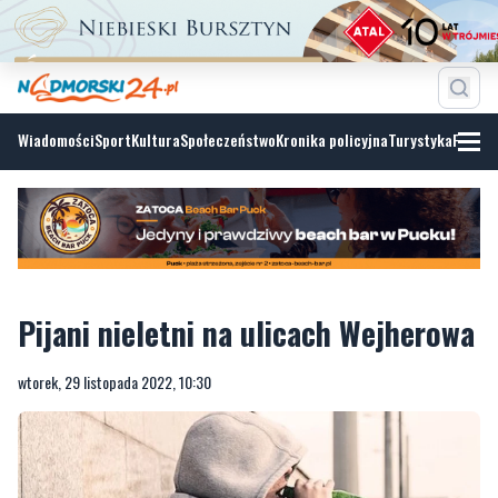
Wiadomości
Sport
Kultura
Społeczeństwo
Kronika policyjna
Turystyka
Fotoga
Pijani nieletni na ulicach Wejherowa
wtorek, 29 listopada 2022, 10:30