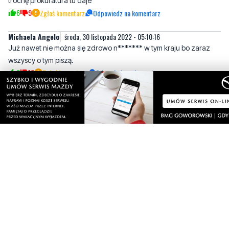
Już nawet nie można się zdrowo n******* w tym kraju bo zaraz
wszyscy o tym piszą.
6
10
Zgłoś komentarz
Odpowiedz na komentarz
Janek 74
środa, 30 listopada 2022 - 06:42:48
https://youtu.be/noQS0MfRyuM. Drożyzna, inflacja złodziejstwo.
Drastyczny spadek poziomu życia Polaków
4
6
Zgłoś komentarz
Odpowiedz na komentarz
Mc
środa, 30 listopada 2022 - 09:33:30
Pan Zenon, ważne ze Pan Zenon zareagował
5
0
Zgłoś komentarz
Odpowiedz na komentarz
Szaman z wioski Voodo
piątek, 2 grudnia 2022 - 14:43:52
Jak widać w Wejherowie ostatnio nic się nie dzieje więc nagłaśnia
się pierwsze lepsze sprawy z patologiczną młodzieżą której jest tu
pełno, dobrze że do tego wszystkiego dilerki nie dopisaliście
chłopakom bo i to się zdarza jak Pan Komendant sam się fatyguje
po małolatów, tak jak ktoś wyżej powiedział na prawie 50 tysięczne