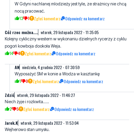
Cóż rzec można....
wtorek, 29 listopada 2022 - 11:35:05
Kolejny cykliczny western w wykonaniu dzielnych rycerzy z cyklu
pogoń kowboja dookoła Weja.
14
4
Zgłoś komentarz
Odpowiedz na komentarz
AN
niedziela, 4 grudnia 2022 - 07:30:59
Wyposażyć SM w konie a Wodza w kasztankę
1
0
Zgłoś komentarz
Odpowiedz na komentarz
Zdziś
wtorek, 29 listopada 2022 - 11:46:27
Niech żyje i rozkwita.....
2
5
Zgłoś komentarz
Odpowiedz na komentarz
Jarek.K
wtorek, 29 listopada 2022 - 11:53:04
Wejherowo stan umysłu.
14
14
Zgłoś komentarz
Odpowiedz na komentarz
Raczej gminne umysly
wtorek, 29 listopada 2022 - 17:20:47