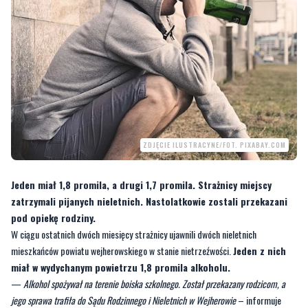
ZDJĘCIE ILUSTRACYNE/FOT. PIXABAY.COM
Jeden miał 1,8 promila, a drugi 1,7 promila. Strażnicy miejscy
zatrzymali pijanych nieletnich. Nastolatkowie zostali przekazani
pod opiekę rodziny.
W ciągu ostatnich dwóch miesięcy strażnicy ujawnili dwóch nieletnich
mieszkańców powiatu wejherowskiego w stanie nietrzeźwości.
Jeden z nich
miał w wydychanym powietrzu 1,8 promila alkoholu.
—
Alkohol spożywał na terenie boiska szkolnego. Został przekazany rodzicom, a
jego sprawa trafiła do Sądu Rodzinnego i Nieletnich w Wejherowie
– informuje
Zenon Hinca, komendant wejherowskiej straży miejskiej.
Natomiast w niedzielę (27 listopada) tuż po północy, dyspozytor numeru 112
powiadomił straż miejską, że na przystanku MZK przy ulicy Kociewskiej siedzi w