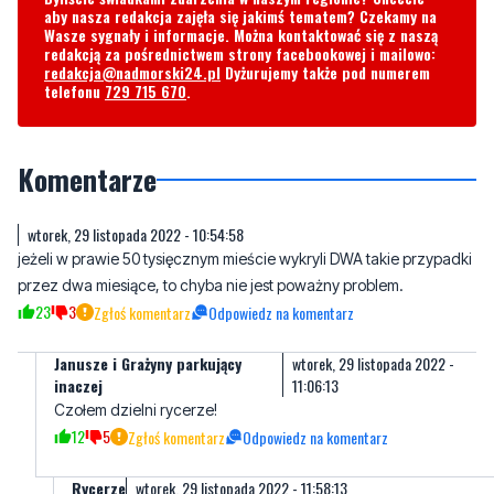
telefonu
729 715 670
.
Komentarze
wtorek, 29 listopada 2022 - 10:54:58
jeżeli w prawie 50 tysięcznym mieście wykryli DWA takie przypadki
przez dwa miesiące, to chyba nie jest poważny problem.
23
3
Zgłoś komentarz
Odpowiedz na komentarz
Janusze i Grażyny parkujący
wtorek, 29 listopada 2022 -
inaczej
11:06:13
Czołem dzielni rycerze!
12
5
Zgłoś komentarz
Odpowiedz na komentarz
Rycerze
wtorek, 29 listopada 2022 - 11:58:13
Czołem nadworny Błaźnie! Siądź i ogrzej się trochę w blasku
naszym.
9
13
Zgłoś komentarz
Odpowiedz na komentarz