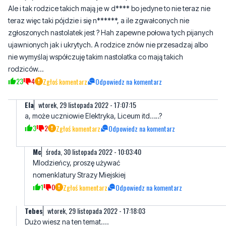
ujawnionych jak i ukrytych. A rodzice znów nie przesadzaj albo
nie wymyślaj współczuję takim nastolatka co mają takich
rodziców...
23
4
Zgłoś komentarz
Odpowiedz na komentarz
Ela
wtorek, 29 listopada 2022 - 17:07:15
a, może uczniowie Elektryka, Liceum itd…..?
3
2
Zgłoś komentarz
Odpowiedz na komentarz
Mc
środa, 30 listopada 2022 - 10:03:40
Mlodzieńcy, proszę używać
nomenklatury Strazy Miejskiej
1
0
Zgłoś komentarz
Odpowiedz na komentarz
Tebes
wtorek, 29 listopada 2022 - 17:18:03
Dużo wiesz na ten temat....
1
4
Zgłoś komentarz
Odpowiedz na komentarz
Ktoś
środa, 7 grudnia 2022 - 17:26:34