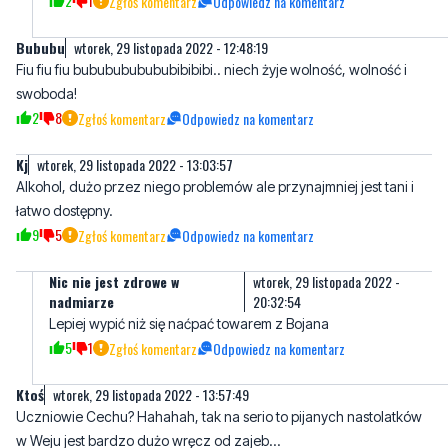
swoboda!
2
8
Zgłoś komentarz
Odpowiedz na komentarz
Kj
wtorek, 29 listopada 2022 - 13:03:57
Alkohol, dużo przez niego problemów ale przynajmniej jest tani i
łatwo dostępny.
9
5
Zgłoś komentarz
Odpowiedz na komentarz
Nic nie jest zdrowe w
wtorek, 29 listopada 2022 -
nadmiarze
20:32:54
Lepiej wypić niż się naćpać towarem z Bojana
5
1
Zgłoś komentarz
Odpowiedz na komentarz
Ktoś
wtorek, 29 listopada 2022 - 13:57:49
Uczniowie Cechu? Hahahah, tak na serio to pijanych nastolatków
w Weju jest bardzo dużo wręcz od zajeb...
Ale i tak rodzice takich mają je w d**** bo jedyne to nie teraz nie
teraz więc taki pójdzie i się n******, a ile zgwałconych nie
zgłoszonych nastolatek jest ? Hah zapewne połowa tych pijanych