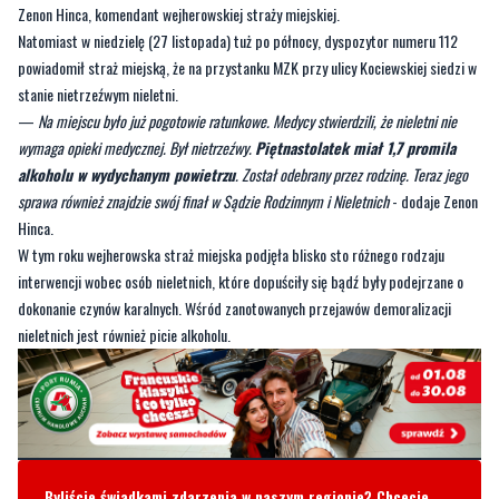
stanie nietrzeźwym nieletni.
—
Na miejscu było już pogotowie ratunkowe. Medycy stwierdzili, że nieletni nie
wymaga opieki medycznej. Był nietrzeźwy.
Piętnastolatek miał 1,7 promila
alkoholu w wydychanym powietrzu
. Został odebrany przez rodzinę. Teraz jego
sprawa również znajdzie swój finał w Sądzie Rodzinnym i Nieletnich
- dodaje Zenon
Hinca.
W tym roku wejherowska straż miejska podjęła blisko sto różnego rodzaju
interwencji wobec osób nieletnich, które dopuściły się bądź były podejrzane o
dokonanie czynów karalnych. Wśród zanotowanych przejawów demoralizacji
nieletnich jest również picie alkoholu.
Byliście świadkami zdarzenia w naszym regionie? Chcecie
aby nasza redakcja zajęła się jakimś tematem? Czekamy na
Wasze sygnały i informacje. Można kontaktować się z naszą
redakcją za pośrednictwem strony facebookowej i mailowo:
redakcja@nadmorski24.pl
Dyżurujemy także pod numerem