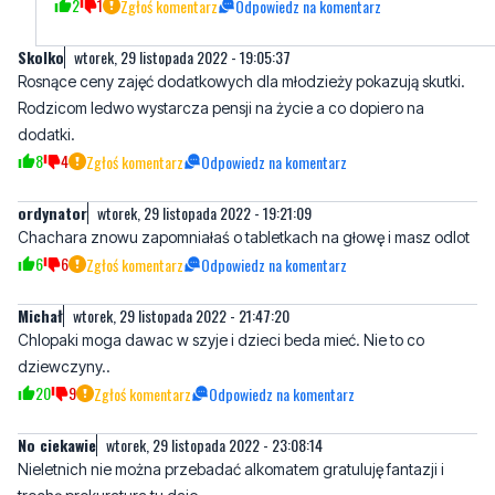
Rosnące ceny zajęć dodatkowych dla młodzieży pokazują skutki.
Rodzicom ledwo wystarcza pensji na życie a co dopiero na
dodatki.
8
4
Zgłoś komentarz
Odpowiedz na komentarz
ordynator
wtorek, 29 listopada 2022 - 19:21:09
Chachara znowu zapomniałaś o tabletkach na głowę i masz odlot
6
6
Zgłoś komentarz
Odpowiedz na komentarz
Michał
wtorek, 29 listopada 2022 - 21:47:20
Chlopaki moga dawac w szyje i dzieci beda mieć. Nie to co
dziewczyny..
20
9
Zgłoś komentarz
Odpowiedz na komentarz
No ciekawie
wtorek, 29 listopada 2022 - 23:08:14
Nieletnich nie można przebadać alkomatem gratuluję fantazji i
trochę prokuratura tu daje
6
9
Zgłoś komentarz
Odpowiedz na komentarz
Michaela Angelo
środa, 30 listopada 2022 - 05:10:16