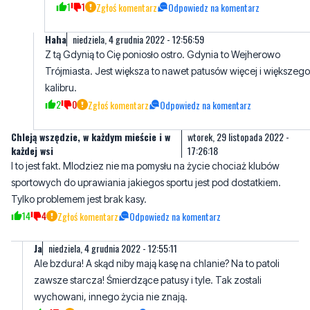
Z tą Gdynią to Cię poniosło ostro. Gdynia to Wejherowo
Trójmiasta. Jest większa to nawet patusów więcej i większego
kalibru.
2
0
Zgłoś komentarz
Odpowiedz na komentarz
Chleją wszędzie, w każdym mieście i w
wtorek, 29 listopada 2022 -
każdej wsi
17:26:18
I to jest fakt. Mlodziez nie ma pomysłu na życie chociaż klubów
sportowych do uprawiania jakiegos sportu jest pod dostatkiem.
Tylko problemem jest brak kasy.
14
4
Zgłoś komentarz
Odpowiedz na komentarz
Ja
niedziela, 4 grudnia 2022 - 12:55:11
Ale bzdura! A skąd niby mają kasę na chlanie? Na to patoli
zawsze starcza! Śmierdzące patusy i tyle. Tak zostali
wychowani, innego życia nie znają.
2
1
Zgłoś komentarz
Odpowiedz na komentarz
Skolko
wtorek, 29 listopada 2022 - 19:05:37