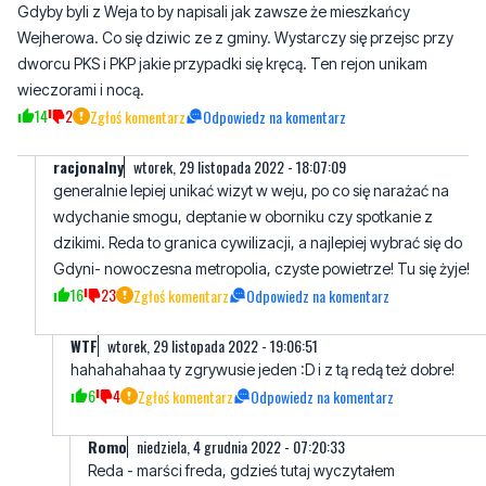
wieczorami i nocą.
14
2
Zgłoś komentarz
Odpowiedz na komentarz
racjonalny
wtorek, 29 listopada 2022 - 18:07:09
generalnie lepiej unikać wizyt w weju, po co się narażać na
wdychanie smogu, deptanie w oborniku czy spotkanie z
dzikimi. Reda to granica cywilizacji, a najlepiej wybrać się do
Gdyni- nowoczesna metropolia, czyste powietrze! Tu się żyje!
16
23
Zgłoś komentarz
Odpowiedz na komentarz
WTF
wtorek, 29 listopada 2022 - 19:06:51
hahahahahaa ty zgrywusie jeden :D i z tą redą też dobre!
6
4
Zgłoś komentarz
Odpowiedz na komentarz
Romo
niedziela, 4 grudnia 2022 - 07:20:33
Reda - marści freda, gdzieś tutaj wyczytałem
1
1
Zgłoś komentarz
Odpowiedz na komentarz
Haha
niedziela, 4 grudnia 2022 - 12:56:59