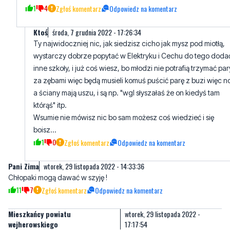
Ty najwidoczniej nic, jak siedzisz cicho jak mysz pod miotłą,
wystarczy dobrze popytać w Elektryku i Cechu do tego doda
inne szkoły, i już coś wiesz, bo młodzi nie potrafią trzymać par
za zębami więc będą musieli komuś puścić parę z buzi więc n
a ściany mają uszu, i są np. "wgl słyszałaś że on kiedyś tam
którąś" itp.
Wsumie nie mówisz nic bo sam możesz coś wiedzieć i się
boisz...
1
0
Zgłoś komentarz
Odpowiedz na komentarz
Pani Zima
wtorek, 29 listopada 2022 - 14:33:36
Chłopaki mogą dawać w szyję !
11
7
Zgłoś komentarz
Odpowiedz na komentarz
Mieszkańcy powiatu
wtorek, 29 listopada 2022 -
wejherowskiego
17:17:54
Gdyby byli z Weja to by napisali jak zawsze że mieszkańcy
Wejherowa. Co się dziwic ze z gminy. Wystarczy się przejsc przy
dworcu PKS i PKP jakie przypadki się kręcą. Ten rejon unikam