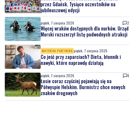
przez Gdańsk. Tysiące uczestników na
jubileuszowej edycji
piątek, 7 sierpnia 2026
2
Więcej wraków dostępnych dla nurków. Urząd
Morski rozszerzył listę podwodnych atrakcji
piątek, 7 sierpnia 2026
MATERIAŁ PARTNERA
Co jeść przy zaparciach? Dieta, błonnik i
nawyki, które naprawdę działają
piątek, 7 sierpnia 2026
6
Łosie coraz częściej pojawiają się na
Półwyspie Helskim. Burmistrz chce nowych
znaków drogowych