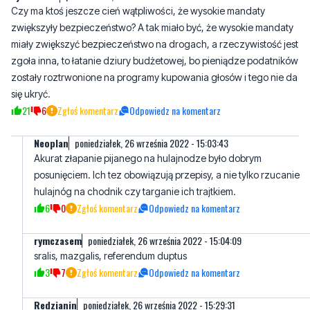
Czy ma ktoś jeszcze cień wątpliwości, że wysokie mandaty
zwiększyły bezpieczeństwo? A tak miało być, że wysokie mandaty
miały zwiększyć bezpieczeństwo na drogach, a rzeczywistość jest
zgoła inna, to łatanie dziury budżetowej, bo pieniądze podatników
zostały roztrwonione na programy kupowania głosów i tego nie da
się ukryć.
21
6
Zgłoś komentarz
Odpowiedz na komentarz
Neoplan
poniedziałek, 26 września 2022 - 15:03:43
Akurat złapanie pijanego na hulajnodze było dobrym
posunięciem. Ich tez obowiązują przepisy, a nie tylko rzucanie
hulajnóg na chodnik czy targanie ich trajtkiem.
6
0
Zgłoś komentarz
Odpowiedz na komentarz
rymczasem
poniedziałek, 26 września 2022 - 15:04:09
sralis, mazgalis, referendum duptus
3
7
Zgłoś komentarz
Odpowiedz na komentarz
Redzianin
poniedziałek, 26 września 2022 - 15:29:31