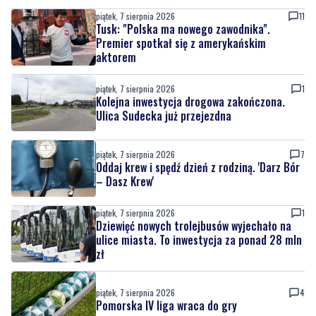
piątek, 7 sierpnia 2026
11
Tusk: "Polska ma nowego zawodnika".
Premier spotkał się z amerykańskim
aktorem
piątek, 7 sierpnia 2026
1
Kolejna inwestycja drogowa zakończona.
Ulica Sudecka już przejezdna
piątek, 7 sierpnia 2026
7
Oddaj krew i spędź dzień z rodziną. 'Darz Bór
– Dasz Krew'
piątek, 7 sierpnia 2026
1
Dziewięć nowych trolejbusów wyjechało na
ulice miasta. To inwestycja za ponad 28 mln
zł
piątek, 7 sierpnia 2026
4
Pomorska IV liga wraca do gry