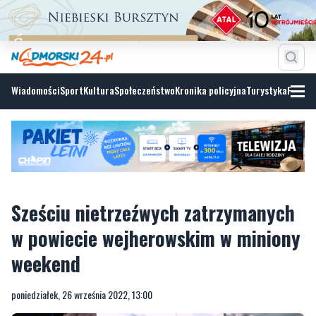
Wiadomości
Sport
Kultura
Społeczeństwo
Kronika policyjna
Turystyka
Fotoga
Sześciu nietrzeźwych zatrzymanych
w powiecie wejherowskim w miniony
weekend
poniedziałek, 26 września 2022, 13:00