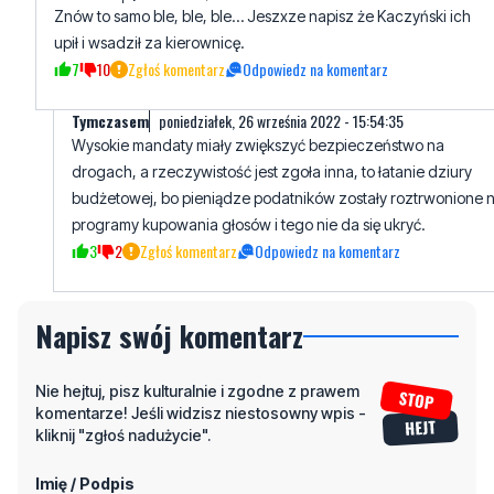
Znów to samo ble, ble, ble… Jeszxze napisz że Kaczyński ich
upił i wsadził za kierownicę.
7
10
Zgłoś komentarz
Odpowiedz na komentarz
Tymczasem
poniedziałek, 26 września 2022 - 15:54:35
Wysokie mandaty miały zwiększyć bezpieczeństwo na
drogach, a rzeczywistość jest zgoła inna, to łatanie dziury
budżetowej, bo pieniądze podatników zostały roztrwonione 
programy kupowania głosów i tego nie da się ukryć.
3
2
Zgłoś komentarz
Odpowiedz na komentarz
Napisz swój komentarz
Nie hejtuj, pisz kulturalnie i zgodne z prawem
komentarze! Jeśli widzisz niestosowny wpis -
kliknij "zgłoś nadużycie".
Imię / Podpis