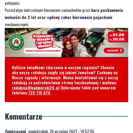
policjanci.
Pozostałym nietrzeźwym kierowcom samochodów grozi
kara pozbawienia
wolności do 2 lat oraz sądowy zakaz kierowania pojazdami
mechanicznymi.
Byliście świadkami zdarzenia w naszym regionie? Chcecie
aby nasza redakcja zajęła się jakimś tematem? Czekamy na
Wasze sygnały i informacje. Można kontaktować się z naszą
redakcją za pośrednictwem strony facebookowej i mailowo:
redakcja@nadmorski24.pl
Dyżurujemy także pod numerem
telefonu
729 715 670
.
Komentarze
Tymczasem
poniedziałek, 26 września 2022 - 14:52:05