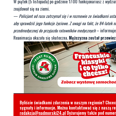
W piątek (5 listopada) po godzinie 17:00 funkcjonariusz z wydzi
znajdował się na ziemi.
—
Policjant od razu zatrzymał się i w rozmowie ze świadkami ust
aby sprawdzić jego funkcje życiowe. Z uwagi na fakt, że 84-latek n
przedmedycznej do przyjazdu ratowników medycznych
– informuje 
Reanimacja okazała się skuteczna.
Mężczyzna został przewiezi
Byliście świadkami zdarzenia w naszym regionie? Chce
sygnały i informacje. Można kontaktować się z naszą r
redakcja@nadmorski24.pl
Dyżurujemy także pod nume