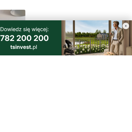
×
 Dieta,
naprawdę
morski24.pl - portal informacyjny z Małego Trójmiasta Kaszubskiego.
ja codzienna dawka najnowszych wiadomości z najbliższej okolicy.