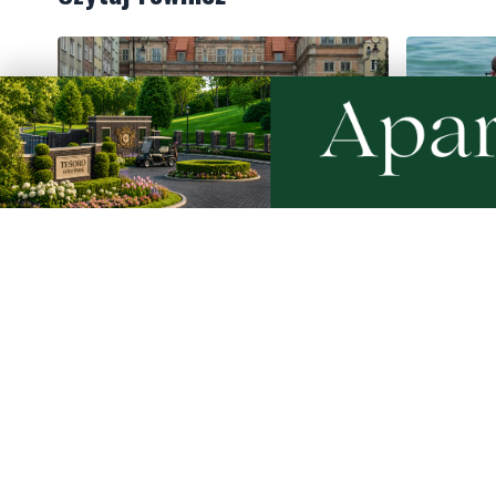
Rekordowy Pochód Kociewski
Więcej w
przeszedł przez Gdańsk. Tysiące
nurków. U
uczestników na jubileuszowej
listę pod
edycji
Artykuły
Informacje