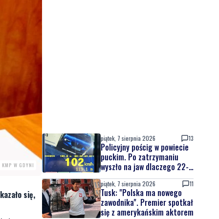
piątek, 7 sierpnia 2026
13
Policyjny pościg w powiecie
puckim. Po zatrzymaniu
wyszło na jaw dlaczego 22-
. KMP W GDYNI
latek uciekał
piątek, 7 sierpnia 2026
11
Tusk: "Polska ma nowego
kazało się,
zawodnika". Premier spotkał
się z amerykańskim aktorem