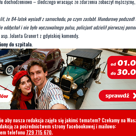
ału dochodzeniowo – śledczego wracając ze zdarzenia zobaczył mężczyznę,
alił, że 84-latek wysiadł z samochodu, po czym zasłabł. Mundurowy podszedł
ie oddychał i nie było wyczuwalnego pulsu, policjant udzielił pierwszej pomo
asp. Jolanta Grunert z gdyńskiej komendy.
ony do szpitala
.
cie aby nasza redakcja zajęła się jakimś tematem? Czekamy na Was
edakcją za pośrednictwem strony facebookowej i mailowo:
rem telefonu
729 715 670
.