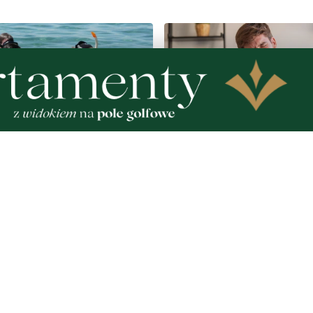
2
MATERIAŁ PARTNERA
raków dostępnych dla
Co jeść przy zaparciach?
rząd Morski rozszerzył
błonnik i nawyki, które 
wodnych atrakcji
działają
Zobacz
Nad
Two