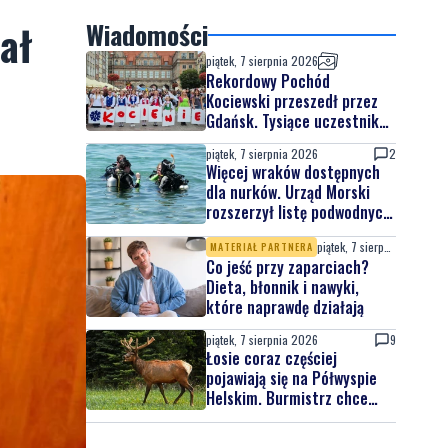
ał
Wiadomości
piątek, 7 sierpnia 2026
Rekordowy Pochód
Kociewski przeszedł przez
Gdańsk. Tysiące uczestników
na jubileuszowej edycji
piątek, 7 sierpnia 2026
2
Więcej wraków dostępnych
dla nurków. Urząd Morski
rozszerzył listę podwodnych
atrakcji
piątek, 7 sierpnia 2026
MATERIAŁ PARTNERA
Co jeść przy zaparciach?
Dieta, błonnik i nawyki,
które naprawdę działają
piątek, 7 sierpnia 2026
9
Łosie coraz częściej
pojawiają się na Półwyspie
Helskim. Burmistrz chce
nowych znaków drogowych