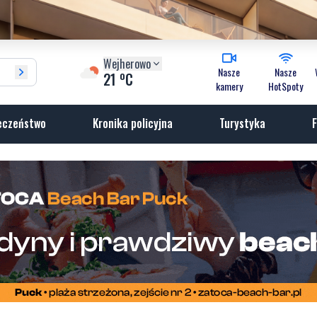
Wejherowo
Nasze
Nasze
o
21
C
kamery
HotSpoty
eczeństwo
Kronika policyjna
Turystyka
F