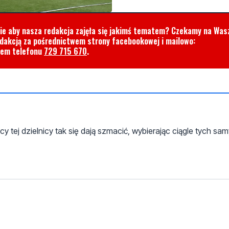
cie aby nasza redakcja zajęła się jakimś tematem? Czekamy na Was
edakcją za pośrednictwem strony facebookowej i mailowo:
rem telefonu
729 715 670
.
tej dzielnicy tak się dają szmacić, wybierając ciągle tych sa