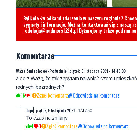
Byliście świadkami zdarzenia w naszym regionie? Chce
sygnały i informacje. Można kontaktować się z naszą r
redakcja@nadmorski24.pl
Dyżurujemy także pod nume
Komentarze
Waza Śmiechowo-Południe
piątek, 5 listopada 2021 - 14:48:09
a co z Wazą, że tak zapytam naiwnie? czemu mieszkańcy 
radnych-bezradnych?
16
1
Zgłoś komentarz
Odpowiedz na komentarz
Jajo
piątek, 5 listopada 2021 - 17:12:53
To czas na zmiany
4
0
Zgłoś komentarz
Odpowiedz na komentarz