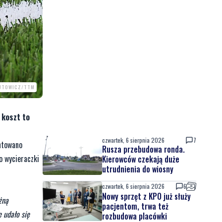
PUTOWICZ/TTM
 koszt to
czwartek, 6 sierpnia 2026
7
ntowano
Rusza przebudowa ronda.
o wycieraczki
Kierowców czekają duże
utrudnienia do wiosny
czwartek, 6 sierpnia 2026
6
Nowy sprzęt z KPO już służy
żną
pacjentom, trwa też
 udało się
rozbudowa placówki