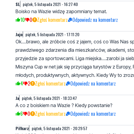
SL
piątek, 5 listopada 2021 - 16:27:40
Boisko na Wazie widzę zapomniany temat.
10
0
Zgłoś komentarz
Odpowiedz na komentarz
Jajo
piątek, 5 listopada 2021 - 17:11:20
Ok....brawo, ale zróbcie coś z jajem, coś co Was Nas
prawdziwego zdarzenia dla mieszkańców, akademi, stow
przyjedzie za sportowcami. Liga miejska....zarobi ja sie
Miszyna Cup w net jak się przyciąga turystów z Europy, P
młodych, produktywnych, aktywnych. Kiedy Wy to zroz
4
2
Zgłoś komentarz
Odpowiedz na komentarz
Ja
piątek, 5 listopada 2021 - 18:33:47
A co z boiskiem na Wazie ? Kiedy powstanie?
6
0
Zgłoś komentarz
Odpowiedz na komentarz
Piłkarz
piątek, 5 listopada 2021 - 20:29:57