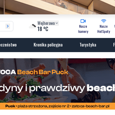
Wejherowo
Nasze
Nasze
o
18
C
kamery
HotSpoty
eczeństwo
Kronika policyjna
Turystyka
F