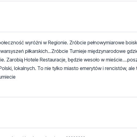
 społeczność wyróżni w Regionie. Zróbcie pełnowymiarowe bois
arsyszeń piłkarskich...Zróbcie Turnieje międzynarodowe gdzi
bie. Zarobią Hotele Restauracje, będzie wesoło w mieście....pos
olski, lokalnych. To nie tylko miasto emerytów i rencistów, ale t
umiecie