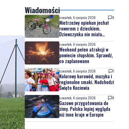
Wiadomości
czwartek, 6 sierpnia 2026
9
Nietrzeźwy opiekun jechał
rowerem z dzieckiem.
Dziewczynka nie miała
kasku
czwartek, 6 sierpnia 2026
Weekend pełen atrakcji w
powiecie słupskim. Sprawdź,
co zaplanowano
czwartek, 6 sierpnia 2026
1
Kolorowy korowód, muzyka i
regionalne smaki. Nadchodzi
Święto Kociewia
czwartek, 6 sierpnia 2026
8
Gazowe przygotowania do
zimy. Polska lepiej wygląda
niż inne kraje w Europie