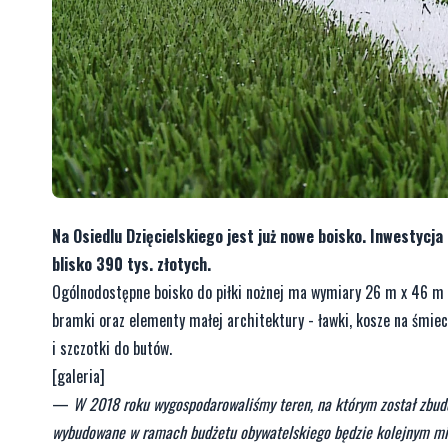
Na Osiedlu Dzięcielskiego jest już nowe boisko. Inwestyc
blisko 390 tys. złotych.
Ogólnodostępne boisko do piłki nożnej ma wymiary 26 m x 46 m 
bramki oraz elementy małej architektury - ławki, kosze na śmiec
i szczotki do butów.
[galeria]
—
W 2018 roku wygospodarowaliśmy teren, na którym został zbudo
wybudowane w ramach budżetu obywatelskiego będzie kolejnym mie