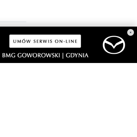
×
iasta, od
zegoś) . W
isko tytanów
taka smutna,