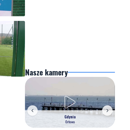
Nasze kamery
Gdynia
Orłowo