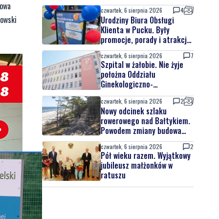
rowa
czwartek, 6 sierpnia 2026
4
owski
Urodziny Biura Obsługi
Klienta w Pucku. Były
promocje, porady i atrakcje
dla najmłodszych
czwartek, 6 sierpnia 2026
7
Szpital w żałobie. Nie żyje
położna Oddziału
Ginekologiczno-
Położniczego
czwartek, 6 sierpnia 2026
2
Nowy odcinek szlaku
rowerowego nad Bałtykiem.
Powodem zmiany budowa
elektrowni jądrowej
czwartek, 6 sierpnia 2026
2
Pół wieku razem. Wyjątkowy
jubileusz małżonków w
ratuszu