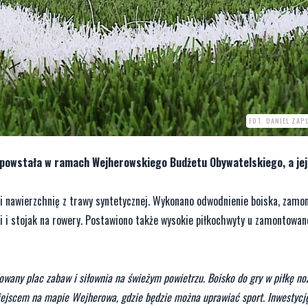
FOT. DANIEL ZA
ja powstała w ramach Wejherowskiego Budżetu Obywatelskiego, a jej
i nawierzchnię z trawy syntetycznej. Wykonano odwodnienie boiska, zamo
i i stojak na rowery. Postawiono także wysokie piłkochwyty u zamontowan
wany plac zabaw i siłownia na świeżym powietrzu. Boisko do gry w piłkę no
jscem na mapie Wejherowa, gdzie będzie można uprawiać sport. Inwestycję