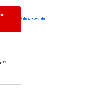
ze
Zobacz wszystkie →
mych