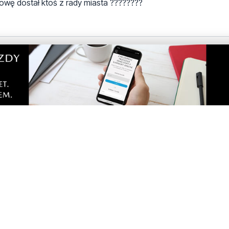
 połowę dostał ktoś z rady miasta ????????
emat z budżetu obywatelskiego. Tylko teraz południowa część m
l sportowa "pustynia"(jedynie boisko przy sp6 nadaje się do c
edlu (Fenikowskiego, Dziecielskiego, Konopnicka, Jamajka, bo
). Urbanizacja w naszym mieście leży na lopatkach.
iejscowi radni i mieszkańcy. A Śmiechowo Południe to niestety 