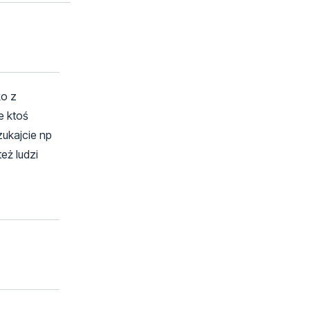
ko z
e ktoś
zukajcie np
eż ludzi