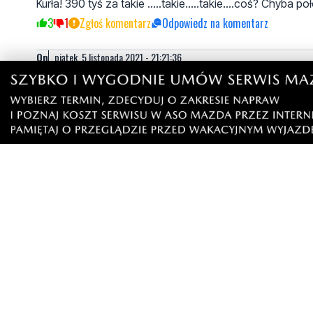
Kurła! 390 tyś za takie .....takie.....takie....coś? Chyba
3
1
Zgłoś komentarz
Odpowiedz na komentarz
On
piątek, 5 listopada 2021 - 21:21:36
A co z boiskiem na granicznej
Też miał być projekt a teraz
Nic nie ma nawet nikt tam nie sprząta
4
0
Zgłoś komentarz
Odpowiedz na komentarz
Aster
sobota, 6 listopada 2021 - 07:44:58
Nie rozumiem polityki miasta. Ten projekt to owszem t
ronda przy kościele św Leona w kierunku Redy, to niema
północnej części miasta są różne boiska na każdym osi
na Kochanowskiego, sp11, sp8, Graniczna, Budowlanych
3
0
Zgłoś komentarz
Odpowiedz na komentarz
M
sobota, 6 listopada 2021 - 17:00:13
Miasto buduje tam, gdzie o inwestycje zabiegają m