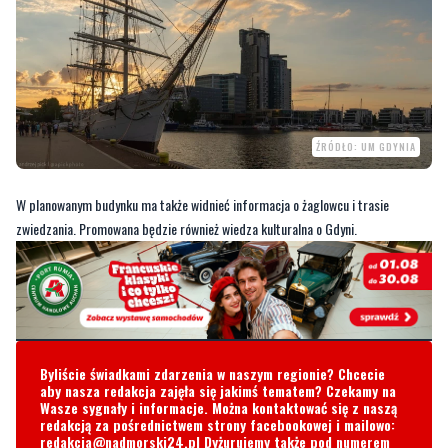
ŹRÓDŁO: UM GDYNIA
W planowanym budynku ma także widnieć informacja o żaglowcu i trasie
zwiedzania. Promowana będzie również wiedza kulturalna o Gdyni.
Byliście świadkami zdarzenia w naszym regionie? Chcecie
aby nasza redakcja zajęła się jakimś tematem? Czekamy na
Wasze sygnały i informacje. Można kontaktować się z naszą
redakcją za pośrednictwem strony facebookowej i mailowo:
redakcja@nadmorski24.pl
Dyżurujemy także pod numerem