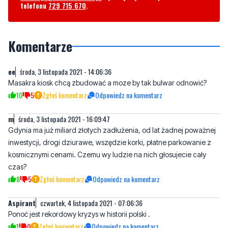
telefonu
729 715 670
.
Komentarze
ee
środa, 3 listopada 2021 - 14:06:36
Masakra kiosk chcą zbudować a moze by tak bulwar odnowić?
10
5
Zgłoś komentarz
Odpowiedz na komentarz
m
środa, 3 listopada 2021 - 16:09:47
Gdynia ma już miliard złotych zadłużenia, od lat żadnej poważnej
inwestycji, drogi dziurawe, wszędzie korki, płatne parkowanie z
kosmicznymi cenami. Czemu wy ludzie na nich głosujecie cały
czas?
8
5
Zgłoś komentarz
Odpowiedz na komentarz
Aspirant
czwartek, 4 listopada 2021 - 07:06:36
Ponoć jest rekordowy kryzys w historii polski .
1
0
Zgłoś komentarz
Odpowiedz na komentarz