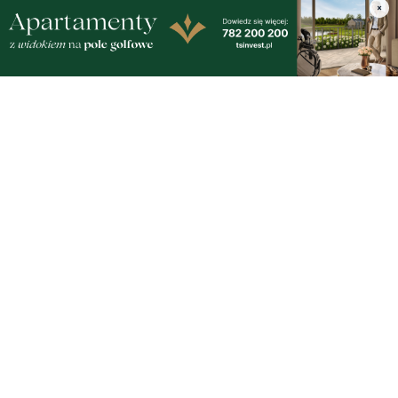
×
Gdynia
Orłowo
Zobacz wszystkie →
Artykuły
Informacje