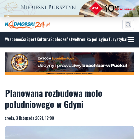
Wiadomości
Sport
Kultura
Społeczeństwo
Kronika policyjna
Turystyka
Fotoga
Planowana rozbudowa molo
południowego w Gdyni
środa, 3 listopada 2021, 12:00