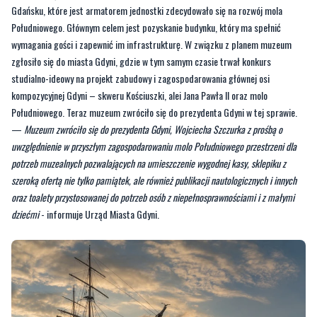
Gdańsku, które jest armatorem jednostki zdecydowało się na rozwój mola
Południowego. Głównym celem jest pozyskanie budynku, który ma spełnić
wymagania gości i zapewnić im infrastrukturę. W związku z planem muzeum
zgłosiło się do miasta Gdyni, gdzie w tym samym czasie trwał konkurs
studialno-ideowy na projekt zabudowy i zagospodarowania głównej osi
kompozycyjnej Gdyni – skweru Kościuszki, alei Jana Pawła II oraz molo
Południowego. Teraz muzeum zwróciło się do prezydenta Gdyni w tej sprawie.
—
Muzeum zwróciło się do prezydenta Gdyni, Wojciecha Szczurka z prośbą o
uwzględnienie w przyszłym zagospodarowaniu molo Południowego przestrzeni dla
potrzeb muzealnych pozwalających na umieszczenie wygodnej kasy, sklepiku z
szeroką ofertą nie tylko pamiątek, ale również publikacji nautologicznych i innych
oraz toalety przystosowanej do potrzeb osób z niepełnosprawnościami i z małymi
dziećmi
- informuje Urząd Miasta Gdyni.