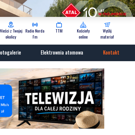
Wieści z Twojej
Radio Norda
TTM
Kościoły
Wyślij
okolicy
Fm
online
materiał
otogalerie
Elektrownia atomowa
Kontakt