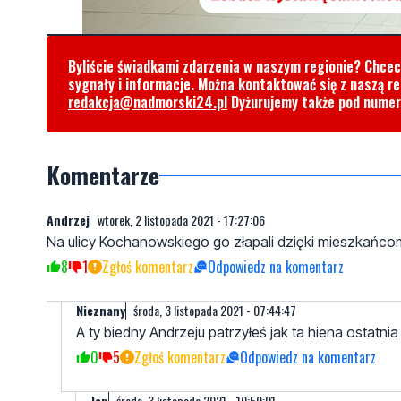
Byliście świadkami zdarzenia w naszym regionie? Chce
sygnały i informacje. Można kontaktować się z naszą r
redakcja@nadmorski24.pl
Dyżurujemy także pod nume
Komentarze
Andrzej
wtorek, 2 listopada 2021 - 17:27:06
Na ulicy Kochanowskiego go złapali dzięki mieszkańco
8
1
Zgłoś komentarz
Odpowiedz na komentarz
Nieznany
środa, 3 listopada 2021 - 07:44:47
A ty biedny Andrzeju patrzyłeś jak ta hiena ostatnia
0
5
Zgłoś komentarz
Odpowiedz na komentarz
Jan
środa, 3 listopada 2021 - 10:50:01