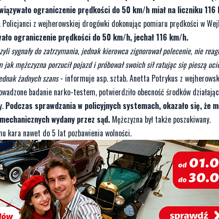
wiązywało ograniczenie prędkości do 50 km/h miał na liczniku 116
. Policjanci z wejherowskiej drogówki dokonując pomiaru prędkości w We
ało ograniczenie prędkości do 50 km/h, jechał 116 km/h.
zyli sygnały do zatrzymania, jednak kierowca zignorował polecenie, nie reag
ym jak mężczyzna porzucił pojazd i próbował swoich sił ratując się pieszą uci
jednak żadnych szans
- informuje asp. sztab. Anetta Potrykus z wejherows
owadzone badanie narko-testem, potwierdziło obecność środków działają
y.
Podczas sprawdzania w policyjnych systemach, okazało się, że 
 mechanicznych wydany przez sąd.
Mężczyzna był także poszukiwany.
u kara nawet do 5 lat pozbawienia wolności.