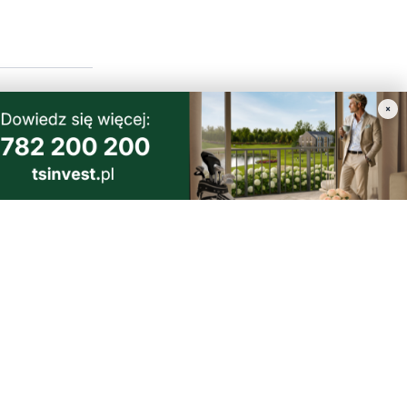
rzeźwo ze
×
 naćpanego