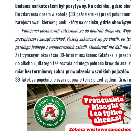
badania narkotestem był pozytywny. Na odcinku, gdzie obo
Do zdarzenia doszło w sobotę (30 października) przed południem
zarejestrowali kierowcę audi, który na odcinku,
gdzie obowiązyw
—
Policjanci postanowili zatrzymać go do kontroli drogowej. Włąc
przyspieszył i zaczął uciekać. Pościg zakończył się po chwili, po t
parkingu jednego z wejherowskich osiedli. Mundurowi nie dali mu 
Zatrzymanym okazał się 39-letni mieszkaniec Gdańska, a przepr
do alkoholu, dlatego też została od niego pobrana krew do analiz
miał bezterminowy zakaz prowadzenia wszelkich pojazdów
39-latek za popełnione czyny odpowie teraz przed sądem. Grozi m