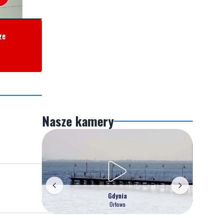
ze
Nasze kamery
Gdynia
Orłowo