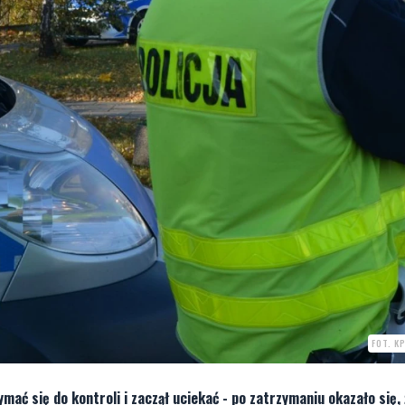
FOT. K
mać się do kontroli i zaczął uciekać - po zatrzymaniu okazało się, 