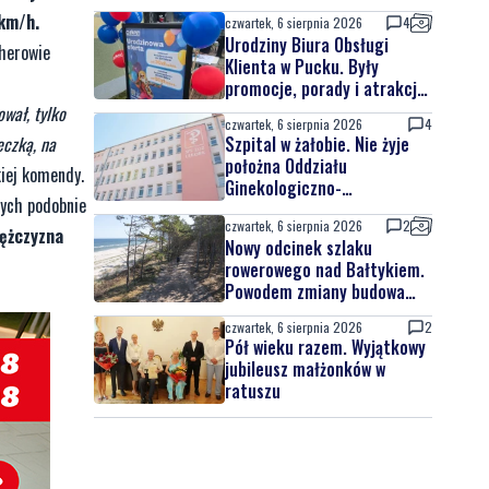
 km/h.
czwartek, 6 sierpnia 2026
4
Urodziny Biura Obsługi
jherowie
Klienta w Pucku. Były
promocje, porady i atrakcje
dla najmłodszych
ował, tylko
czwartek, 6 sierpnia 2026
4
Szpital w żałobie. Nie żyje
eczką, na
położna Oddziału
kiej komendy.
Ginekologiczno-
cych podobnie
Położniczego
czwartek, 6 sierpnia 2026
2
mężczyzna
Nowy odcinek szlaku
rowerowego nad Bałtykiem.
Powodem zmiany budowa
elektrowni jądrowej
czwartek, 6 sierpnia 2026
2
Pół wieku razem. Wyjątkowy
jubileusz małżonków w
ratuszu