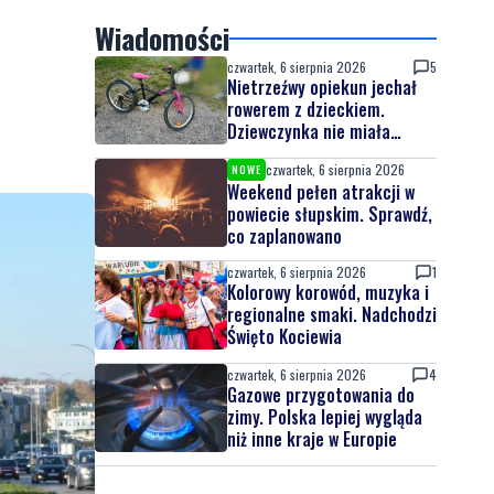
Wiadomości
czwartek, 6 sierpnia 2026
5
Nietrzeźwy opiekun jechał
rowerem z dzieckiem.
Dziewczynka nie miała
kasku
czwartek, 6 sierpnia 2026
NOWE
Weekend pełen atrakcji w
powiecie słupskim. Sprawdź,
co zaplanowano
czwartek, 6 sierpnia 2026
1
Kolorowy korowód, muzyka i
regionalne smaki. Nadchodzi
Święto Kociewia
czwartek, 6 sierpnia 2026
4
Gazowe przygotowania do
zimy. Polska lepiej wygląda
niż inne kraje w Europie