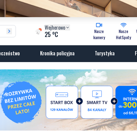
Wejherowo
Nasze
Nasze
o
25
C
kamery
HotSpoty
eczeństwo
Kronika policyjna
Turystyka
F