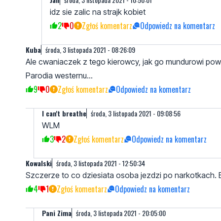
idz sie zalic na strajk kobiet
2
0
Zgłoś komentarz
Odpowiedz na komentarz
Kuba
środa, 3 listopada 2021 - 08:26:09
Ale cwaniaczek z tego kierowcy, jak go mundurowi powali
Parodia westernu...
9
0
Zgłoś komentarz
Odpowiedz na komentarz
I can't breathe
środa, 3 listopada 2021 - 09:08:56
WLM
3
2
Zgłoś komentarz
Odpowiedz na komentarz
Kowalski
środa, 3 listopada 2021 - 12:50:34
Szczerze to co dziesiata osoba jezdzi po narkotkach. B
4
1
Zgłoś komentarz
Odpowiedz na komentarz
Pani Zima
środa, 3 listopada 2021 - 20:05:00