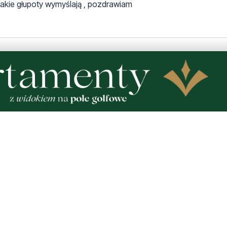
takie głupoty wymyślają , pozdrawiam
a trzeźwo jeżdżę gorzej. Takich mam kolegów i koleżanki na t
a każdym kroku ćpuny i pijaki. Ostatnio 3 razy przeganiałem
nia .