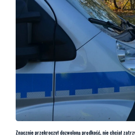
Znacznie przekroczył dozwoloną prędkość, nie chciał zatrzy