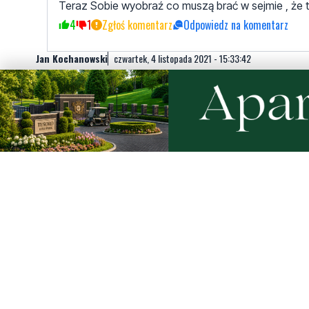
Teraz Sobie wyobraź co muszą brać w sejmie , że 
4
1
Zgłoś komentarz
Odpowiedz na komentarz
Jan Kochanowski
czwartek, 4 listopada 2021 - 15:33:42
Nigdy nie jeżdżę bez alkoholu i narkotyków. Podobno n
mną nie wsiądą.
2
2
Zgłoś komentarz
Odpowiedz na komentarz
Jan Twardowski
czwartek, 4 listopada 2021 - 15:35:03
U mnie podobnie.
1
1
Zgłoś komentarz
Odpowiedz na komentarz
Jan Kowalski
poniedziałek, 8 listopada 2021 - 12:22:58
Nowoczesne ,tolerancyjne społeczeństwo mamy ,kurła.N
typa spod drzwi bo ciągle próbował wejść mi do mieszka
1
0
Zgłoś komentarz
Odpowiedz na komentarz