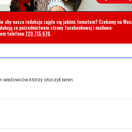
cie aby nasza redakcja zajęła się jakimś tematem? Czekamy na Was
edakcją za pośrednictwem strony facebookowej i mailowo:
rem telefonu
729 715 670
.
m wieżowców którzy otoczyli teren