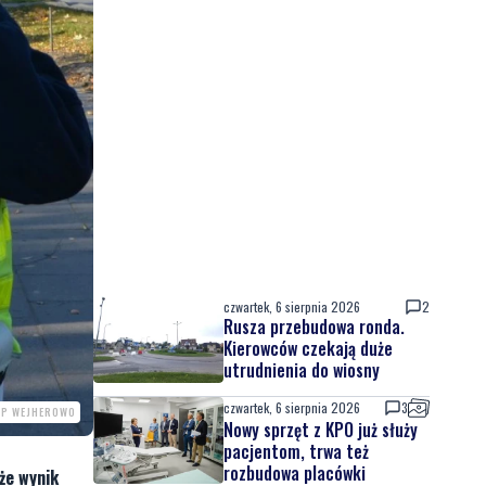
czwartek, 6 sierpnia 2026
2
Rusza przebudowa ronda.
Kierowców czekają duże
utrudnienia do wiosny
czwartek, 6 sierpnia 2026
3
PP WEJHEROWO
Nowy sprzęt z KPO już służy
pacjentom, trwa też
rozbudowa placówki
że wynik