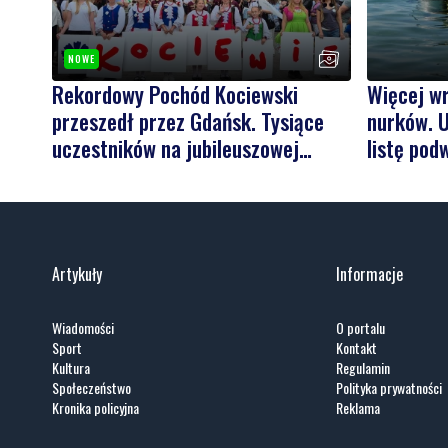
NOWE
Rekordowy Pochód Kociewski
Więcej w
przeszedł przez Gdańsk. Tysiące
nurków. U
uczestników na jubileuszowej
listę pod
edycji
Artykuły
Informacje
Wiadomości
O portalu
Sport
Kontakt
Kultura
Regulamin
Społeczeństwo
Polityka prywatności
Kronika policyjna
Reklama