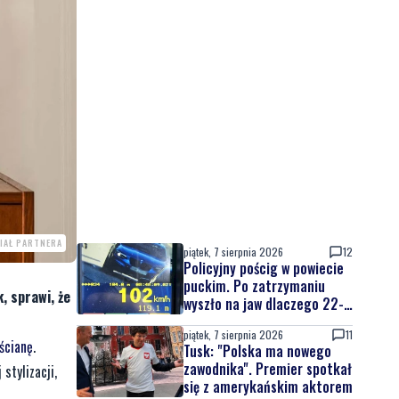
IAŁ PARTNERA
piątek, 7 sierpnia 2026
12
Policyjny pościg w powiecie
puckim. Po zatrzymaniu
, sprawi, że
wyszło na jaw dlaczego 22-
latek uciekał
piątek, 7 sierpnia 2026
11
 ścianę
.
Tusk: "Polska ma nowego
zawodnika". Premier spotkał
stylizacji,
się z amerykańskim aktorem