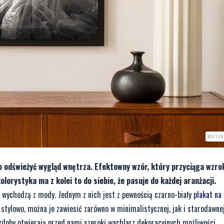
MATER
ko odświeżyć wygląd wnętrza. Efektowny wzór, który przyciąga wzrok
lorystyka ma z kolei to do siebie, że pasuje do każdej aranżacji.
e wychodzą z mody. Jednym z nich jest z pewnością czarno-biały
plakat na
 stylowo, można je zawiesić zarówno w minimalistycznej, jak i starodawnej 
 ozdoby otwierają przed nami szeroki wachlarz dekoracyjnych możliwości.