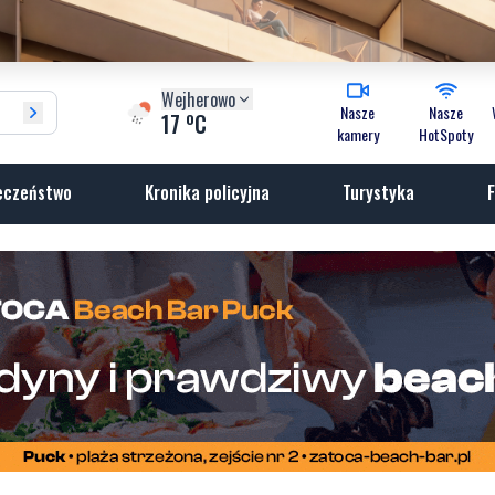
Wejherowo
Nasze
Nasze
o
17
C
kamery
HotSpoty
eczeństwo
Kronika policyjna
Turystyka
F