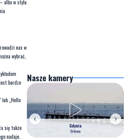
– albo w stylu
nia
prowadzi nas w
 można wybrać,
rzykładem
Nasze kamery
jest bardzo
 lub „Hello
Gdynia
ta się także
Orłowo
ego nadaje.