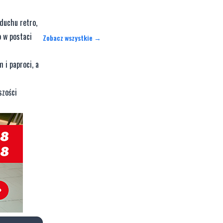
duchu retro,
o w postaci
Zobacz wszystkie →
 i paproci, a
szości