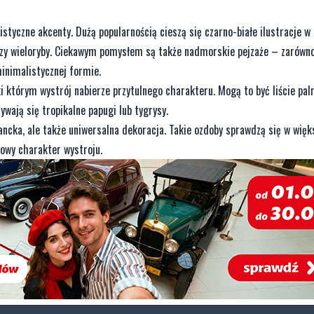
tyczne akcenty. Dużą popularnością cieszą się czarno-białe ilustracje w 
 czy wieloryby. Ciekawym pomysłem są także nadmorskie pejzaże – zarówn
inimalistycznej formie.
i którym wystrój nabierze przytulnego charakteru. Mogą to być liście palm
wają się tropikalne papugi lub tygrysy.
egancka, ale także uniwersalna dekoracja. Takie ozdoby sprawdzą się w więk
owy charakter wystroju.