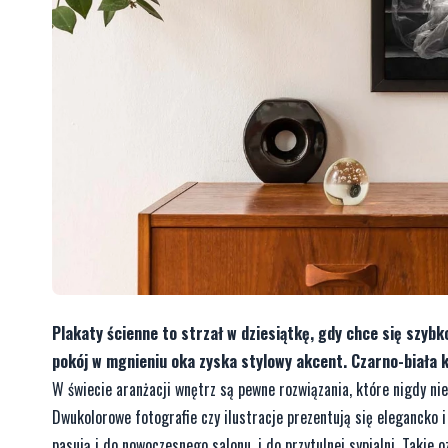
Plakaty ścienne to strzał w dziesiątkę, gdy chce się szyb
pokój w mgnieniu oka zyska stylowy akcent. Czarno-biała ko
W świecie aranżacji wnętrz są pewne rozwiązania, które nigdy ni
Dwukolorowe fotografie czy ilustracje prezentują się elegancko i
pasują i do nowoczesnego salonu, i do przytulnej sypialni. Takie