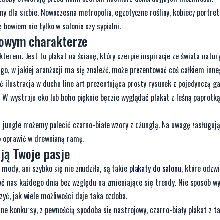
ny dla siebie. Nowoczesna metropolia, egzotyczne rośliny, kobiecy portret
 bowiem nie tylko w salonie czy sypialni.
sowym charakterze
erem. Jest to plakat na ścianę, który czerpie inspiracje ze świata natury
go, w jakiej aranżacji ma się znaleźć, może prezentować coś całkiem inne
 ilustracja w duchu line art prezentująca prosty rysunek z pojedynczą ga
. W wystroju eko lub boho pięknie będzie wyglądać plakat z leśną paprotką
n jungle możemy polecić czarno-białe wzory z dżunglą. Na uwagę zasługuj
rto oprawić w drewnianą ramę.
ują Twoje pasje
 mody, ani szybko się nie znudziła, są takie
plakaty do salonu
, które odzwi
yć nas każdego dnia bez względu na zmieniające się trendy. Nie sposób wy
zyć, jak wiele możliwości daje taka ozdoba.
zne konkursy, z pewnością spodoba się nastrojowy, czarno-biały plakat z t