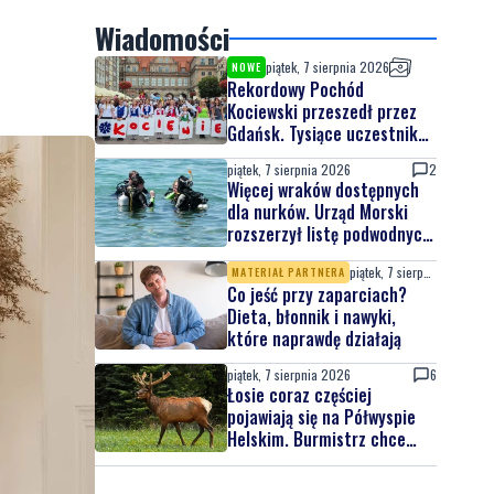
Wiadomości
piątek, 7 sierpnia 2026
NOWE
Rekordowy Pochód
Kociewski przeszedł przez
Gdańsk. Tysiące uczestników
na jubileuszowej edycji
piątek, 7 sierpnia 2026
2
Więcej wraków dostępnych
dla nurków. Urząd Morski
rozszerzył listę podwodnych
atrakcji
piątek, 7 sierpnia 2026
MATERIAŁ PARTNERA
Co jeść przy zaparciach?
Dieta, błonnik i nawyki,
które naprawdę działają
piątek, 7 sierpnia 2026
6
Łosie coraz częściej
pojawiają się na Półwyspie
Helskim. Burmistrz chce
nowych znaków drogowych