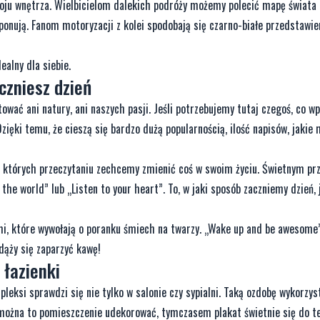
roju wnętrza. Wielbicielom dalekich podróży możemy polecić mapę świata 
ponują. Fanom motoryzacji z kolei spodobają się czarno-białe przedstawie
ealny dla siebie.
czniesz dzień
ować ani natury, ani naszych pasji. Jeśli potrzebujemy tutaj czegoś, co w
ięki temu, że cieszą się bardzo dużą popularnością, ilość napisów, jakie
o których przeczytaniu zechcemy zmienić coś w swoim życiu. Świetnym p
the world” lub „Listen to your heart”. To, w jaki sposób zaczniemy dzień, 
i, które wywołają o poranku śmiech na twarzy. „Wake up and be awesome”
dąży się zaparzyć kawę!
 łazienki
leksi sprawdzi się nie tylko w salonie czy sypialni. Taką ozdobę wykorzys
 można to pomieszczenie udekorować, tymczasem plakat świetnie się do t