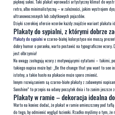
pięknej sukni. Taki plakat wprowadzi artystyczny klimat do wyst
retro, albo minimalistyczną – w zależności, jakim wystrojem dys
ultranowoczesnych lub zabytkowych pojazdów.
Dzięki szerokiej ofercie wzorów każdy znajdzie wariant plakatu id
Plakaty do sypialni, z którymi dobrze za
Plakaty do sypialni
w czarno-białej kolorystyce nie muszą prezent
dobry humor o poranku, warto postawić na typograficzne wzory. Dz
jest olbrzymia!
Na uwagę zasługują wzory z motywującymi cytatami – takimi, p
takiego napisu może być: „Be the change that you want to see in 
istotny, a takie hasło na plakacie może sporo zmienić.
Innym rozwiązaniem są czarno-białe plakaty z zabawnymi napisam
Sunshine” to przepis na udany początek dnia i to zanim jeszcze z
Plakaty w ramie – dekoracja idealna do
Warto na koniec dodać, że plakat w ramie umieszczony pod taflą p
do tego, by odmienić wygląd łazienki. Rzadko myślimy o tym, że