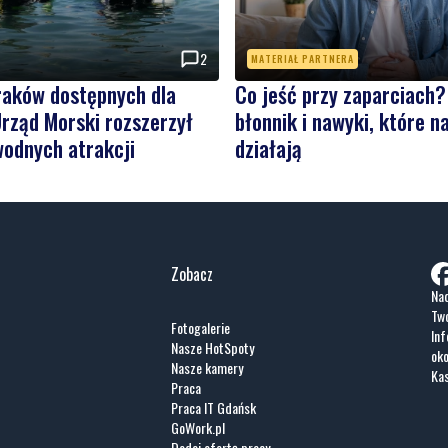
2
MATERIAŁ PARTNERA
raków dostępnych dla
Co jeść przy zaparciach?
rząd Morski rozszerzył
błonnik i nawyki, które 
wodnych atrakcji
działają
Zobacz
Nad
Two
Fotogalerie
Inf
Nasze HotSpoty
oko
Nasze kamery
Ka
Praca
Praca IT Gdańsk
GoWork.pl
Dodaj ofertę pracy