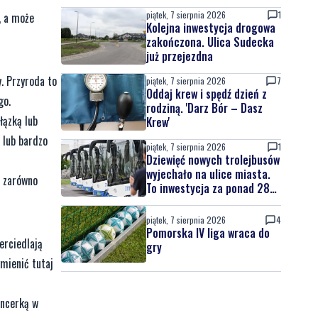
piątek, 7 sierpnia 2026
1
, a może
Kolejna inwestycja drogowa
zakończona. Ulica Sudecka
już przejezdna
. Przyroda to
piątek, 7 sierpnia 2026
7
Oddaj krew i spędź dzień z
go.
rodziną. 'Darz Bór – Dasz
łązką lub
Krew'
 lub bardzo
piątek, 7 sierpnia 2026
1
Dziewięć nowych trolejbusów
wyjechało na ulice miasta.
ą zarówno
To inwestycja za ponad 28
mln zł
piątek, 7 sierpnia 2026
4
Pomorska IV liga wraca do
erciedlają
gry
mienić tutaj
ancerką w