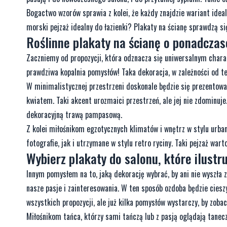
Bogactwo wzorów sprawia z kolei, że każdy znajdzie wariant ideal
morski pejzaż idealny do łazienki? Plakaty na ścianę sprawdzą się
Roślinne plakaty na ścianę o ponadcza
Zaczniemy od propozycji, która odznacza się uniwersalnym charakt
prawdziwa kopalnia pomysłów! Taka dekoracja, w zależności od te
W minimalistycznej przestrzeni doskonale będzie się prezentować
kwiatem. Taki akcent urozmaici przestrzeń, ale jej nie zdominuje
dekoracyjną trawą pampasową.
Z kolei miłośnikom egzotycznych klimatów i wnętrz w stylu urba
fotografie, jak i utrzymane w stylu retro ryciny. Taki pejzaż wa
Wybierz plakaty do salonu, które ilustr
Innym pomysłem na to, jaką dekorację wybrać, by ani nie wyszła z
nasze pasje i zainteresowania. W ten sposób ozdoba będzie ciesz
wszystkich propozycji, ale już kilka pomysłów wystarczy, by zobac
Miłośnikom tańca, którzy sami tańczą lub z pasją oglądają tanec