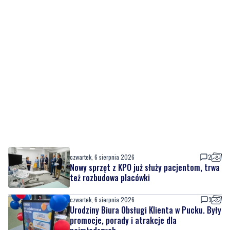
czwartek, 6 sierpnia 2026
2
Nowy sprzęt z KPO już służy pacjentom, trwa
też rozbudowa placówki
czwartek, 6 sierpnia 2026
3
Urodziny Biura Obsługi Klienta w Pucku. Były
promocje, porady i atrakcje dla
najmłodszych
czwartek, 6 sierpnia 2026
4
NOWE
Szpital w żałobie. Nie żyje położna Oddziału