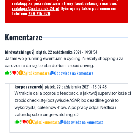
Komentarze
birdwatchingu?
piątek, 22 października 2021 - 14:31:54
Ja tam wolę running ewentualnie cycling. Niestety shoppingu za
bardzo nie da się, trzeba do Rumi zrobić driving.
5
0
Zgłoś komentarz
Odpowiedz na komentarz
korposzczurek
piątek, 22 października 2021 - 16:07:48
W trakcie calla poproś o feedback, a jak twój supervisor każe ci
zrobić checklistę (oczywiście ASAP, bo deadline goni) to
wykorzystaj całe know-how. A po pracy odpal Netflixa i
zafunduj sobie binge-watching xD
6
0
Zgłoś komentarz
Odpowiedz na komentarz
Zouza
piątek, 22 października 2021 - 22:18:08
Birdwatchingu...a jak to będzie po kaszubsku hee
4
0
Zgłoś komentarz
Odpowiedz na komentarz