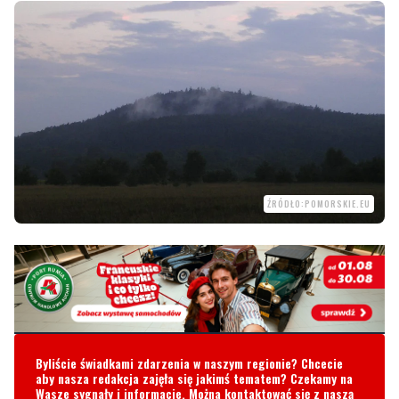
ŹRÓDŁO:POMORSKIE.EU
Byliście świadkami zdarzenia w naszym regionie? Chcecie
aby nasza redakcja zajęła się jakimś tematem? Czekamy na
Wasze sygnały i informacje. Można kontaktować się z naszą
redakcją za pośrednictwem strony facebookowej i mailowo:
redakcja@nadmorski24.pl
Dyżurujemy także pod numerem
telefonu
729 715 670
.