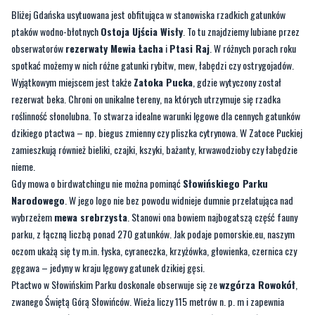
spotkać możemy w nich różne gatunki rybitw, mew, łabędzi czy ostrygojadów.
Wyjątkowym miejscem jest także
Zatoka Pucka
, gdzie wytyczony został
rezerwat beka. Chroni on unikalne tereny, na których utrzymuje się rzadka
roślinność słonolubna. To stwarza idealne warunki lęgowe dla cennych gatunków
dzikiego ptactwa – np. biegus zmienny czy pliszka cytrynowa. W Zatoce Puckiej
zamieszkują również bieliki, czajki, kszyki, bażanty, krwawodzioby czy łabędzie
nieme.
Gdy mowa o birdwatchingu nie można pominąć
Słowińskiego Parku
Narodowego
. W jego logo nie bez powodu widnieje dumnie przelatująca nad
wybrzeżem
mewa srebrzysta
. Stanowi ona bowiem najbogatszą część fauny
parku, z łączną liczbą ponad 270 gatunków. Jak podaje pomorskie.eu, naszym
oczom ukażą się ty m.in. łyska, cyraneczka, krzyżówka, głowienka, czernica czy
gęgawa – jedyny w kraju lęgowy gatunek dzikiej gęsi.
Ptactwo w Słowińskim Parku doskonale obserwuje się ze
wzgórza Rowokół
,
zwanego Świętą Górą Słowińców. Wieża liczy 115 metrów n. p. m i zapewnia
widok na rozpościerające się w dal ruchome wydmy, Bałtyk, jeziora Łebsko i
Gardno, a także położone dalej w ląd pola i łąki oraz leżącą u podnóża góry
miejscowość Smołdzino.