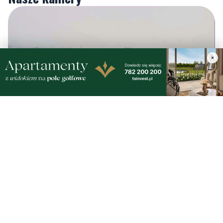
×
Gdynia
Orłowo
Zobacz wszystkie →
Artykuły
Informacje
Wiadomości
O portalu