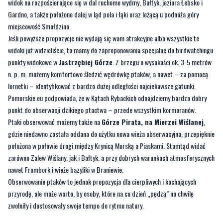
Jeśli powyższe propozycje nie wydają się wam atrakcyjne albo wszystkie te
widoki już widzieliście, to mamy do zaproponowania specjalne do birdwatchingu
punkty widokowe w
Jastrzębiej Górze
. Z brzegu o wysokości ok. 3-5 metrów
n. p. m. możemy komfortowo śledzić wędrówkę ptaków, a nawet – za pomocą
lornetki – identyfikować z bardzo dużej odległości najciekawsze gatunki.
Pomorskie.eu podpowiada, że w Kątach Rybackich odnajdziemy bardzo dobry
punkt do obserwacji dzikiego ptactwa – przede wszystkim kormoranów.
Ptaki obserwować możemy także na
Górze Pirata, na Mierzei Wiślanej
,
gdzie niedawno została oddana do użytku nowa wieża obserwacyjna, przepięknie
położona w połowie drogi między Krynicą Morską a Piaskami. Stamtąd widać
zarówno Zalew Wiślany, jak i Bałtyk, a przy dobrych warunkach atmosferycznych
nawet Frombork i wieże bazyliki w Braniewie.
Obserwowanie ptaków to jednak propozycja dla cierpliwych i kochających
przyrodę, ale może warto, by osoby, które na co dzień „pędzą” na chwilę
zwolniły i dostosowały swoje tempo do rytmu natury.