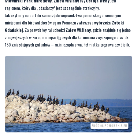
miejscami dla birdwatcherów są na Pomorzu zwłaszcza
wybrzeża Zatoki
Gdańskiej
. Za prawdziwy raj uchodzi
Zalew Wiślany
, gdzie znajduje się jedno
z największych w Europie miejsc lęgowych dla kormorana zwyczajnego oraz ok.
150 gniazdujących gatunków – m.in. czapla siwa, hełmiatka, gęgawa czy bielik.
ŹRÓDŁO:POMORSKIE.EU
Bliżej Gdańska usytuowana jest obfitująca w stanowiska rzadkich gatunków
ptaków wodno-błotnych
Ostoja Ujścia Wisły
. To tu znajdziemy lubiane przez
obserwatorów
rezerwaty Mewia Łacha
i
Ptasi Raj
. W różnych porach roku