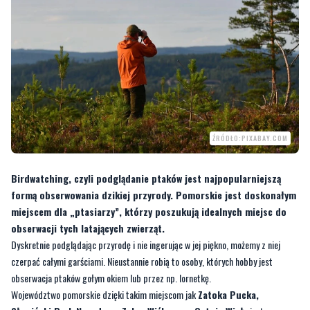
ŹRÓDŁO:PIXABAY.COM
Birdwatching, czyli podglądanie ptaków jest najpopularniejszą
formą obserwowania dzikiej przyrody. Pomorskie jest doskonałym
miejscem dla „ptasiarzy”, którzy poszukują idealnych miejsc do
obserwacji tych latających zwierząt.
Dyskretnie podglądając przyrodę i nie ingerując w jej piękno, możemy z niej
czerpać całymi garściami. Nieustannie robią to osoby, których hobby jest
obserwacja ptaków gołym okiem lub przez np. lornetkę.
Województwo pomorskie dzięki takim miejscom jak
Zatoka Pucka,
Słowiński Park Narodowy, Zalew Wiślany
czy
Ostoja Wisły
jest
regionem, który dla „ptasiarzy” jest szczególnie atrakcyjny.
Jak czytamy na portalu samorządu województwa pomorskiego, cenionymi