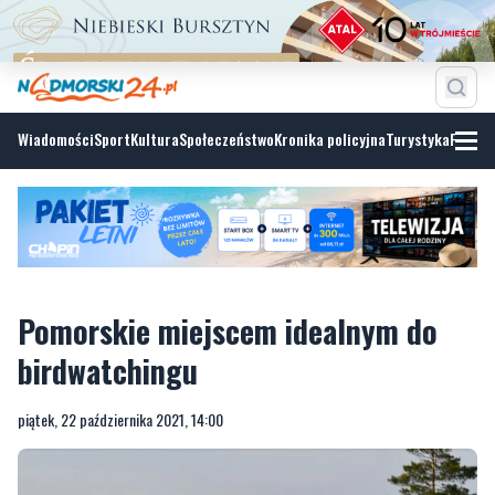
Wiadomości
Sport
Kultura
Społeczeństwo
Kronika policyjna
Turystyka
Fotoga
Pomorskie miejscem idealnym do
birdwatchingu
piątek, 22 października 2021, 14:00