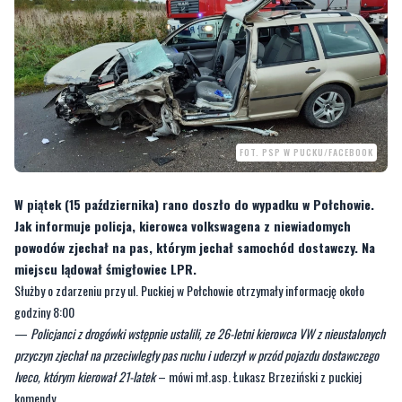
FOT. PSP W PUCKU/FACEBOOK
W piątek (15 października) rano doszło do wypadku w Połchowie.
Jak informuje policja, kierowca volkswagena z niewiadomych
powodów zjechał na pas, którym jechał samochód dostawczy. Na
miejscu lądował śmigłowiec LPR.
Służby o zdarzeniu przy ul. Puckiej w Połchowie otrzymały informację około
godziny 8:00
—
Policjanci z drogówki wstępnie ustalili, ze 26-letni kierowca VW z nieustalonych
przyczyn zjechał na przeciwległy pas ruchu i uderzył w przód pojazdu dostawczego
Iveco, którym kierował 21-latek
– mówi mł.asp. Łukasz Brzeziński z puckiej
komendy.