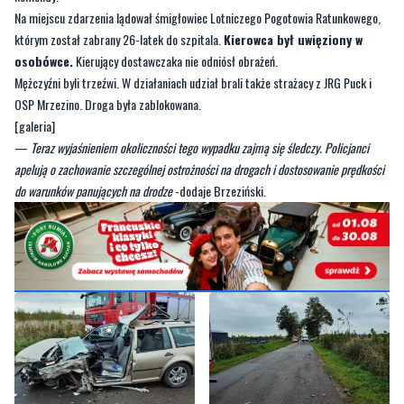
Na miejscu zdarzenia lądował śmigłowiec Lotniczego Pogotowia Ratunkowego,
którym został zabrany 26-latek do szpitala.
Kierowca był uwięziony w
osobówce.
Kierujący dostawczaka nie odniósł obrażeń.
Mężczyźni byli trzeźwi. W działaniach udział brali także strażacy z JRG Puck i
OSP Mrzezino. Droga była zablokowana.
[galeria]
—
Teraz wyjaśnieniem okoliczności tego wypadku zajmą się śledczy. Policjanci
apelują o zachowanie szczególnej ostrożności na drogach i dostosowanie prędkości
do warunków panujących na drodze
-dodaje Brzeziński.