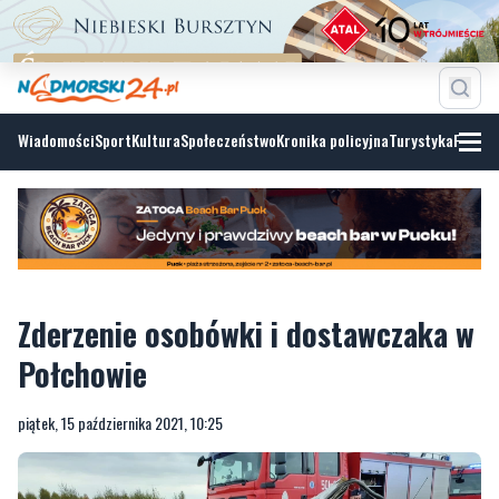
Wiadomości
Sport
Kultura
Społeczeństwo
Kronika policyjna
Turystyka
Fotoga
Zderzenie osobówki i dostawczaka w
Połchowie
piątek, 15 października 2021, 10:25