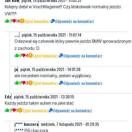
Jan Kow
piątek, 15 października 2021 - 11:03:37
Kolejny debil w ViochWagenie!!! Czy ktokolwiek normalny jeździ
VW?!?!
3
14
Zgłoś komentarz
Odpowiedz na komentarz
....
piątek, 15 października 2021 - 11:07:14
Odezwał się człowiek który pewnie jeździ BMW sprowadzonym
z zachodu :D
9
4
Zgłoś komentarz
Odpowiedz na komentarz
ja
piątek, 15 października 2021 - 14:01:38
ale nie jestem normalny, jestem wyjątkowy.
0
3
Zgłoś komentarz
Odpowiedz na komentarz
Edz
piątek, 15 października 2021 - 13:30:15
Każdy jeździ takim autem na jake stać
3
1
Zgłoś komentarz
Odpowiedz na komentarz
j**** kaczora
niedziela, 7 listopada 2021 - 01:29:35
j**** PiS i kaczora