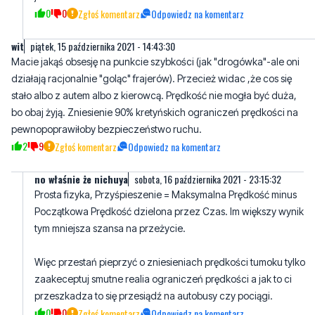
0
0
Zgłoś komentarz
Odpowiedz na komentarz
wit
piątek, 15 października 2021 - 14:43:30
Macie jakąś obsesję na punkcie szybkości (jak "drogówka"-ale oni
działają racjonalnie "goląc" frajerów). Przecież widac ,że cos się
stało albo z autem albo z kierowcą. Prędkość nie mogła być duża,
bo obaj żyją. Zniesienie 90% kretyńskich ograniczeń prędkości na
pewnopoprawiłoby bezpieczeństwo ruchu.
2
9
Zgłoś komentarz
Odpowiedz na komentarz
no właśnie że nichuya
sobota, 16 października 2021 - 23:15:32
Prosta fizyka, Przyśpieszenie = Maksymalna Prędkość minus
Początkowa Prędkość dzielona przez Czas. Im większy wynik
tym mniejsza szansa na przeżycie.
Więc przestań pieprzyć o zniesieniach prędkości tumoku tylko
zaakeceptuj smutne realia ograniczeń prędkości a jak to ci
przeszkadza to się przesiądź na autobusy czy pociągi.
0
0
Zgłoś komentarz
Odpowiedz na komentarz