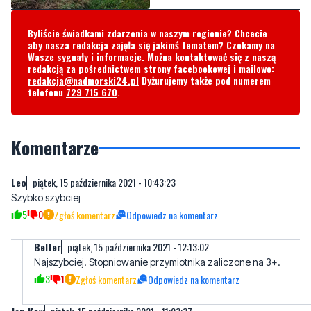
Byliście świadkami zdarzenia w naszym regionie? Chcecie
aby nasza redakcja zajęła się jakimś tematem? Czekamy na
Wasze sygnały i informacje. Można kontaktować się z naszą
redakcją za pośrednictwem strony facebookowej i mailowo:
redakcja@nadmorski24.pl
Dyżurujemy także pod numerem
telefonu
729 715 670
.
Komentarze
Leo
piątek, 15 października 2021 - 10:43:23
Szybko szybciej
5
0
Zgłoś komentarz
Odpowiedz na komentarz
Belfer
piątek, 15 października 2021 - 12:13:02
Najszybciej. Stopniowanie przymiotnika zaliczone na 3+.
3
1
Zgłoś komentarz
Odpowiedz na komentarz