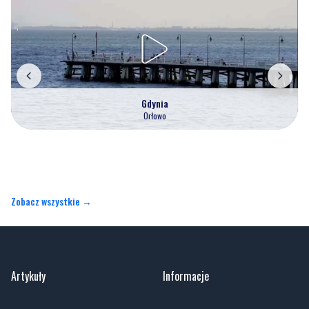
Gdynia
Orłowo
Zobacz wszystkie →
Artykuły
Informacje