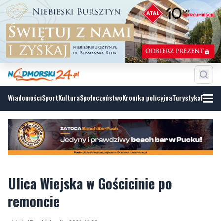
Wiadomości
Sport
Kultura
Społeczeństwo
Kronika policyjna
Turystyka
Fotoga
Ulica Wiejska w Gościcinie po
remoncie