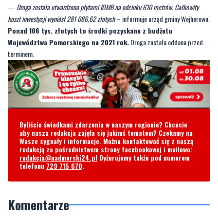
—
Droga została utwardzona płytami IOMB na odcinku 610 metrów. Całkowity
koszt inwestycji wyniósł 281 086,62 złotych
– informuje urząd gminy Wejherowo.
Ponad 106 tys. złotych to środki pozyskane z budżetu
Województwa Pomorskiego na 2021 rok.
Droga została oddana przed
terminem.
Byliście świadkami zdarzenia w naszym regionie? Chcecie
aby nasza redakcja zajęła się jakimś tematem? Czekamy na
Wasze sygnały i informacje. Można kontaktować się z naszą
redakcją za pośrednictwem strony facebookowej i mailowo:
redakcja@nadmorski24.pl
Dyżurujemy także pod numerem
telefonu
729 715 670
.
Komentarze