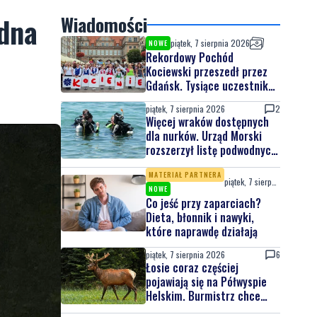
edna
Wiadomości
piątek, 7 sierpnia 2026
NOWE
Rekordowy Pochód
Kociewski przeszedł przez
Gdańsk. Tysiące uczestników
na jubileuszowej edycji
piątek, 7 sierpnia 2026
2
Więcej wraków dostępnych
dla nurków. Urząd Morski
rozszerzył listę podwodnych
atrakcji
MATERIAŁ PARTNERA
piątek, 7 sierpnia 2026
NOWE
Co jeść przy zaparciach?
Dieta, błonnik i nawyki,
które naprawdę działają
piątek, 7 sierpnia 2026
6
Łosie coraz częściej
pojawiają się na Półwyspie
Helskim. Burmistrz chce
nowych znaków drogowych