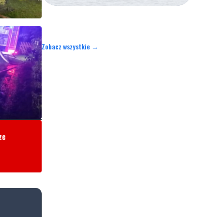
Zobacz wszystkie →
ze