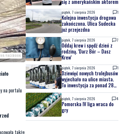
się z amerykańskim aktorem
piątek, 7 sierpnia 2026
1
Kolejna inwestycja drogowa
zakończona. Ulica Sudecka
już przejezdna
piątek, 7 sierpnia 2026
7
Oddaj krew i spędź dzień z
rodziną. 'Darz Bór – Dasz
998/FACEBOOK
Krew'
piątek, 7 sierpnia 2026
1
Dziewięć nowych trolejbusów
ciało
wyjechało na ulice miasta.
To inwestycja za ponad 28
y na portalu
mln zł
piątek, 7 sierpnia 2026
4
Pomorska IV liga wraca do
gry
przed
acowała także