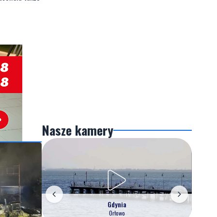
Nasze kamery
Gdynia
Orłowo