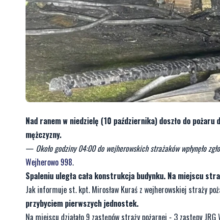
Nad ranem w niedzielę (10 października) doszło do pożaru
mężczyzny.
—
Około godziny 04:00 do wejherowskich strażaków wpłynęło zgło
Wejherowo 998
.
Spaleniu uległa cała konstrukcja budynku. Na miejscu stra
Jak informuje st. kpt. Mirosław Kuraś z wejherowskiej straży poż
przybyciem pierwszych jednostek.
Na miejscu działało 9 zastępów straży pożarnej - 3 zastępy JRG