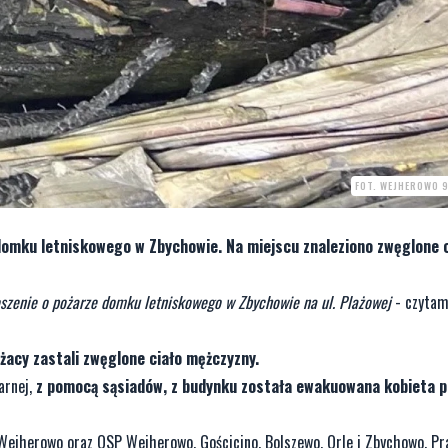
FOT. WEJHEROWO 
 domku letniskowego w Zbychowie. Na miejscu znaleziono zwęglone 
szenie o pożarze domku letniskowego w Zbychowie na ul. Plażowej
- czytam
żacy zastali zwęglone ciało mężczyzny.
arnej,
z pomocą sąsiadów, z budynku została ewakuowana kobieta 
 Wejherowo oraz OSP Wejherowo, Gościcino, Bolszewo, Orle i Zbychowo. Pr