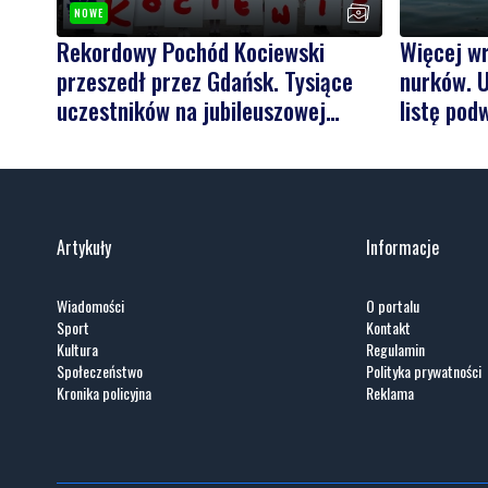
NOWE
Rekordowy Pochód Kociewski
Więcej w
przeszedł przez Gdańsk. Tysiące
nurków. U
uczestników na jubileuszowej
listę pod
edycji
Artykuły
Informacje
Wiadomości
O portalu
Sport
Kontakt
Kultura
Regulamin
Społeczeństwo
Polityka prywatności
Kronika policyjna
Reklama