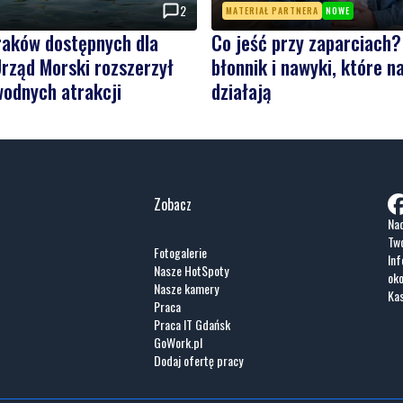
2
MATERIAŁ PARTNERA
NOWE
raków dostępnych dla
Co jeść przy zaparciach?
rząd Morski rozszerzył
błonnik i nawyki, które 
wodnych atrakcji
działają
Zobacz
Nad
Two
Fotogalerie
Inf
Nasze HotSpoty
oko
Nasze kamery
Ka
Praca
Praca IT Gdańsk
GoWork.pl
Dodaj ofertę pracy