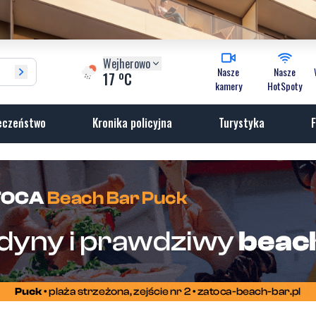
Wejherowo
Nasze
Nasze
o
17
C
kamery
HotSpoty
eczeństwo
Kronika policyjna
Turystyka
F