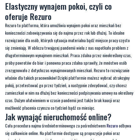
średnioterminowego i jak wynająć pokój całkowicie online? Poznaj
Rezuro – innowacyjny start-up, który umożliwia elastyczny
wynajem nieruchomości.
Elastyczny wynajem pokoi, czyli co
oferuje Rezuro
Rezuro to platforma, która umożliwia wynajem pokoi oraz mieszkań bez
konieczności zobowiązywania się do najmu przez rok lub dłużej. To idealne
rozwiązanie dla osób, których sytuacja materialna bądź miejsce pracy często
się zmieniają. W obliczu trwającej pandemii wielu z nas napotkało problem z
długoterminowym wynajmem mieszkań. Praca zdalna przez nieokreślony czas,
próby powrotów do biur i ponowna praca zdalna sprawiły, że mnóstwo osób
zrezygnowało z dotychczas wynajmowanych mieszkań. Rezuro to rozwiązanie
właśnie dla takich pracowników! Dzięki platformie możesz wybrać atrakcyjny
pokój, przetestować go przez tydzień, a następnie zdecydować, czy chcesz
zamieszkań w nim na dłużej bez konieczności podpisywania umowy na określony
czas. Dużym ułatwieniem w czasie pandemii jest także brak kaucji oraz
możliwość płacenia czynszu co tydzień bądź co miesiąc.
Jak wynająć nieruchomość online?