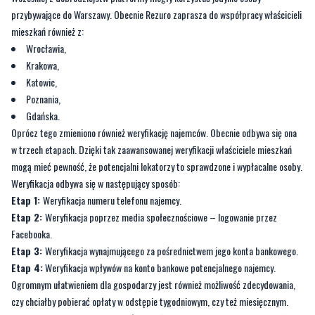
potencjalnych najemców. Co zmieniło się w Rezuro w ostatnim czasie?
Na początku warto wspomnieć, że Rezuro rozszerzyło obszar swoich działań.
Wcześniej z dobrodziejstw platformy mogły korzystać jedynie osoby
przybywające do Warszawy. Obecnie Rezuro zaprasza do współpracy właścicieli
mieszkań również z:
Wrocławia,
Krakowa,
Katowic,
Poznania,
Gdańska.
Oprócz tego zmieniono również weryfikację najemców. Obecnie odbywa się ona
w trzech etapach. Dzięki tak zaawansowanej weryfikacji właściciele mieszkań
mogą mieć pewność, że potencjalni lokatorzy to sprawdzone i wypłacalne osoby.
Weryfikacja odbywa się w następujący sposób:
Etap 1:
Weryfikacja
numeru telefonu najemcy.
Etap 2:
Weryfikacja poprzez media społecznościowe – logowanie przez
Facebooka.
Etap
3
:
Weryfikacja
wynajmującego za pośrednictwem jego konta bankowego.