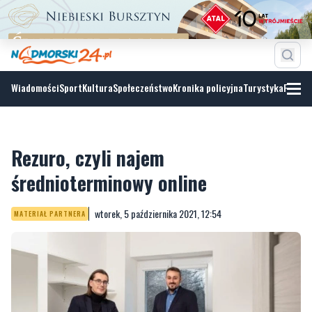
Wiadomości
Sport
Kultura
Społeczeństwo
Kronika policyjna
Turystyka
Fotoga
Rezuro, czyli najem
średnioterminowy online
wtorek, 5 października 2021, 12:54
MATERIAŁ PARTNERA