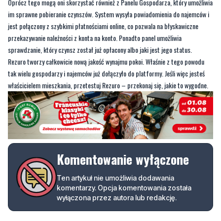
Etap 4:
Weryfikacja wpływów na konto bankowe potencjalnego najemcy.
Ogromnym ułatwieniem dla gospodarzy jest również możliwość zdecydowania,
czy chciałby pobierać opłaty w odstępie tygodniowym, czy też miesięcznym.
Oprócz tego mogą oni skorzystać również z Panelu Gospodarza, który umożliwia
im sprawne pobieranie czynszów. System wysyła powiadomienia do najemców i
jest połączony z szybkimi płatnościami online, co pozwala na błyskawiczne
przekazywanie należności z konta na konto. Ponadto panel umożliwia
sprawdzanie, który czynsz został już opłacony albo jaki jest jego status.
Rezuro tworzy całkowicie nową jakość wynajmu pokoi. Właśnie z tego powodu
tak wielu gospodarzy i najemców już dołączyło do platformy. Jeśli więc jesteś
właścicielem mieszkania, przetestuj Rezuro – przekonaj się, jakie to wygodne.
Komentowanie wyłączone
Ten artykuł nie umożliwia dodawania