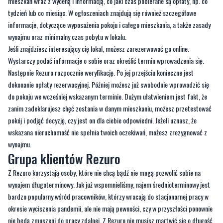
Cała procedura najmu średnioterminowego za pośrednictwem
Rezuro
odbywa
się całkowicie online. Na platformie dostępne są
propozycje pokoi oraz
mieszkań wraz z wyceną i informacją, co jaki czas pobierane są opłaty, np. co
tydzień lub co miesiąc. W ogłoszeniach znajdują się również szczegółowe
informacje, dotyczące wyposażenia pokoju i całego mieszkania, a także zasady
wynajmu oraz minimalny czas pobytu w lokalu.
Jeśli znajdziesz interesujący cię lokal, możesz zarezerwować go online.
Wystarczy podać informacje o sobie oraz określić termin wprowadzenia się.
Następnie Rezuro rozpocznie weryfikację. Po jej przejściu konieczne jest
dokonanie opłaty rezerwacyjnej. Później możesz już swobodnie wprowadzić się
do pokoju we wcześniej wskazanym terminie. Dużym ułatwieniem jest fakt, że
zanim zadeklarujesz chęć zostania w danym mieszkaniu, możesz przetestować
pokój i podjąć decyzję, czy jest on dla ciebie odpowiedni. Jeżeli uznasz, że
wskazana nieruchomość nie spełnia twoich oczekiwań, możesz zrezygnować z
wynajmu.
Grupa klientów Rezuro
Z Rezuro korzystają osoby, które nie chcą bądź nie mogą pozwolić sobie na
wynajem długoterminowy. Jak już wspomnieliśmy, najem średnioterminowy jest