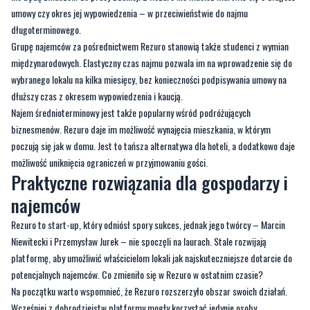
bardzo popularny wśród pracowników, którzy wracają do stacjonarnej pracy w
okresie wyciszenia pandemii, ale nie mają pewności, czy w przyszłości ponownie
nie będą zmuszeni do pracy zdalnej. Z Rezuro nie musisz martwić się o długość
umowy czy okres jej wypowiedzenia – w przeciwieństwie do najmu
długoterminowego.
Grupę najemców za pośrednictwem Rezuro stanowią także studenci z wymian
międzynarodowych. Elastyczny czas najmu pozwala im na wprowadzenie się do
wybranego lokalu na kilka miesięcy, bez konieczności podpisywania umowy na
dłuższy czas z okresem wypowiedzenia i kaucją.
Najem średnioterminowy jest także popularny wśród podróżujących
biznesmenów. Rezuro daje im możliwość wynajęcia mieszkania, w którym
poczują się jak w domu. Jest to tańsza alternatywa dla hoteli, a dodatkowo daje
możliwość uniknięcia ograniczeń w przyjmowaniu gości.
Praktyczne rozwiązania dla gospodarzy i
najemców
Rezuro to start-up, który odniósł spory sukces, jednak jego twórcy – Marcin
Niewitecki i Przemysław Jurek – nie spoczęli na laurach. Stale rozwijają
platformę, aby umożliwić właścicielom lokali jak najskuteczniejsze dotarcie do