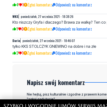
4
1
Zgłoś komentarz
Odpowiedz na komentarz
WKS
poniedziałek, 27 września 2021 - 18:38:26
Kto niszczy Gryfa i dlaczego? Brawa za walkę? Ten co pi
1
0
Zgłoś komentarz
Odpowiedz na komentarz
Dario
poniedziałek, 27 września 2021 - 18:46:07
tylko KKS STOLCZYK GNIEWINO na dobre i na złe
3
1
Zgłoś komentarz
Odpowiedz na komentarz
Napisz swój komentarz
Nie hejtuj, pisz kulturalnie i zgodne z prawem komen
"zgłoś nadużycie".