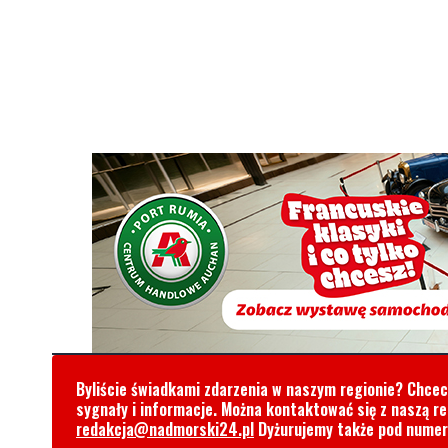
Byliście świadkami zdarzenia w naszym regionie? Chce
sygnały i informacje. Można kontaktować się z naszą r
redakcja@nadmorski24.pl
Dyżurujemy także pod nume