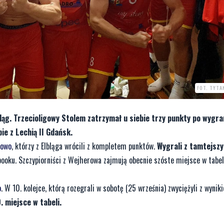
FOT. TYTA
ląg. Trzecioligowy Stolem zatrzymał u siebie trzy punkty po wygra
ie z Lechią II Gdańsk.
rowo
, którzy z Elbląga wrócili z kompletem punktów.
Wygrali z tamtejsz
ooku. Szczypiorniści z Wejherowa zajmują obecnie szóste miejsce w tabel
o
. W 10. kolejce, którą rozegrali w sobotę (25 września) zwyciężyli z wynik
. miejsce w tabeli.