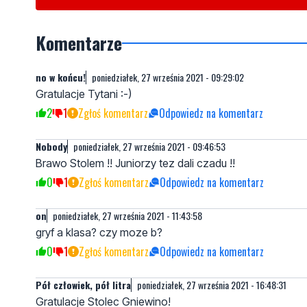
Komentarze
no w końcu!
poniedziałek, 27 września 2021 - 09:29:02
Gratulacje Tytani :-)
2
1
Zgłoś komentarz
Odpowiedz na komentarz
Nobody
poniedziałek, 27 września 2021 - 09:46:53
Brawo Stolem !! Juniorzy tez dali czadu !!
0
1
Zgłoś komentarz
Odpowiedz na komentarz
on
poniedziałek, 27 września 2021 - 11:43:58
gryf a klasa? czy moze b?
0
1
Zgłoś komentarz
Odpowiedz na komentarz
Pół człowiek, pół litra
poniedziałek, 27 września 2021 - 16:48:31
Gratulacje Stolec Gniewino!