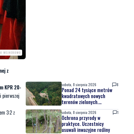
NI WEJHEROWO
nej z
sobota, 8 sierpnia 2026
8
ym KPR 20-
Ponad 24 tysiące metrów
i pierwszej
kwadratowych nowych
terenów zielonych.
Powstanie nowa przestrzeń
iem 3:2 z
sobota, 8 sierpnia 2026
1
do wypoczynku
Ochrona przyrody w
praktyce. Uczestnicy
usuwali inwazyjne rośliny