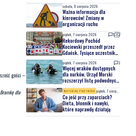
sobota, 8 sierpnia 2026
Ważna informacja dla
kierowców! Zmiany w
organizacji ruchu
piątek, 7 sierpnia 2026
1
Rekordowy Pochód
Kociewski przeszedł przez
Gdańsk. Tysiące uczestników
na jubileuszowej edycji
piątek, 7 sierpnia 2026
3
Więcej wraków dostępnych
dla nurków. Urząd Morski
ższość gości –
rozszerzył listę podwodnych
atrakcji
piątek, 7 sierpnia 2026
 Bramkę dla
MATERIAŁ PARTNERA
Co jeść przy zaparciach?
Dieta, błonnik i nawyki,
które naprawdę działają