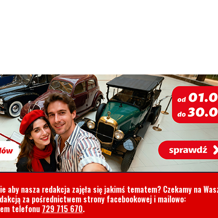
cie aby nasza redakcja zajęła się jakimś tematem? Czekamy na Was
edakcją za pośrednictwem strony facebookowej i mailowo:
rem telefonu
729 715 670
.