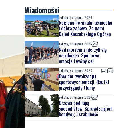
Wiadomości
sobota, 8 sierpnia 2026
Regionalne smaki, uśmiechu
i dobra zabawa. Za nami
Dzień Kaszubskiego Ogórka
sobota, 8 sierpnia 2026
Nad morzem zmierzyli się
najsilniejsi. Sportowe
emocje i ważny cel
sobota, 8 sierpnia 2026
2
Dwa dni rywalizacji i
sportowych emocji. Rzutki
przyciągnęły tłumy
sobota, 8 sierpnia 2026
Drzewa pod lupą
specjalistów. Sprawdzają ich
kondycję i stabilność