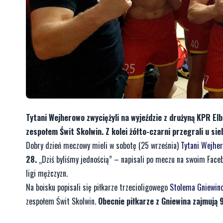
Tytani Wejherowo zwyciężyli na wyjeździe z drużyną KPR Elb
zespołem Świt Skolwin. Z kolei żółto-czarni przegrali u sieb
Dobry dzień meczowy mieli w sobotę (25 września)
Tytani Wejhe
28.
„Dziś byliśmy jednością” – napisali po meczu na swoim Faceb
ligi mężczyzn.
Na boisku popisali się piłkarze trzecioligowego
Stolema Gniewin
zespołem Świt Skolwin.
Obecnie piłkarze z Gniewina zajmują 9