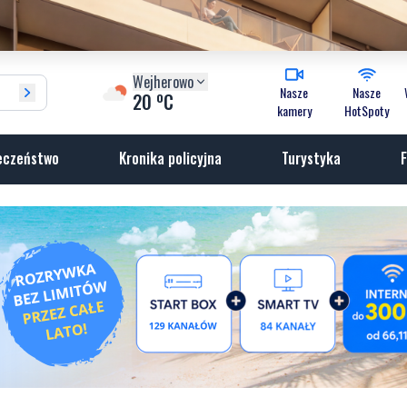
Wejherowo
Nasze
Nasze
o
20
C
kamery
HotSpoty
eczeństwo
Kronika policyjna
Turystyka
F