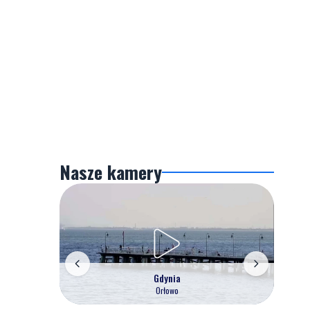
Nasze kamery
Gdynia
Orłowo