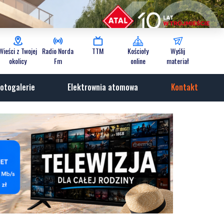
Wieści z Twojej
Radio Norda
TTM
Kościoły
Wyślij
okolicy
Fm
online
materiał
otogalerie
Elektrownia atomowa
Kontakt