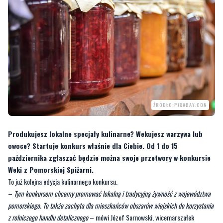
ŹRÓDŁO:PIXABAY.CON
Produkujesz lokalne specjały kulinarne? Wekujesz warzywa lub
owoce? Startuje konkurs właśnie dla Ciebie. Od 1 do 15
października zgłaszać będzie można swoje przetwory w konkursie
Weki z Pomorskiej Spiżarni.
To już kolejna edycja kulinarnego konkursu.
–
Tym konkursem chcemy promować lokalną i tradycyjną żywność z województwa
pomorskiego. To także zachęta dla mieszkańców obszarów wiejskich do korzystania
z rolniczego handlu detalicznego
– mówi Józef Sarnowski, wicemarszałek