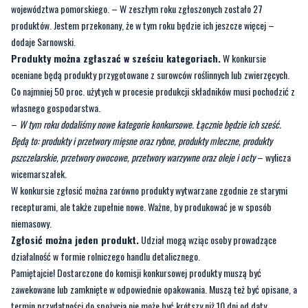
województwa pomorskiego. – W zeszłym roku zgłoszonych zostało 27
produktów. Jestem przekonany, że w tym roku będzie ich jeszcze więcej –
dodaje Sarnowski.
Produkty można zgłaszać w sześciu kategoriach.
W konkursie
oceniane będą produkty przygotowane z surowców roślinnych lub zwierzęcych.
Co najmniej 50 proc. użytych w procesie produkcji składników musi pochodzić z
własnego gospodarstwa.
–
W tym roku dodaliśmy nowe kategorie konkursowe. Łącznie będzie ich sześć.
Będą to: produkty i przetwory mięsne oraz rybne, produkty mleczne, produkty
pszczelarskie, przetwory owocowe, przetwory warzywne oraz oleje i octy
– wylicza
wicemarszałek.
W konkursie zgłosić można zarówno produkty wytwarzane zgodnie ze starymi
recepturami, ale także zupełnie nowe. Ważne, by produkować je w sposób
niemasowy.
Zgłosić można jeden produkt.
Udział mogą wziąc osoby prowadzące
działalność w formie rolniczego handlu detalicznego.
Pamiętajcie! Dostarczone do komisji konkursowej produkty muszą być
zawekowane lub zamknięte w odpowiednie opakowania. Muszą też być opisane, a
termin przydatności do spożycia nie może być krótszy niż 10 dni od daty