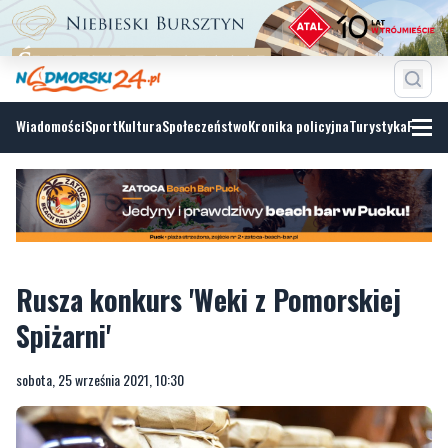
Wiadomości
Sport
Kultura
Społeczeństwo
Kronika policyjna
Turystyka
Fotoga
Rusza konkurs 'Weki z Pomorskiej
Spiżarni'
sobota, 25 września 2021, 10:30