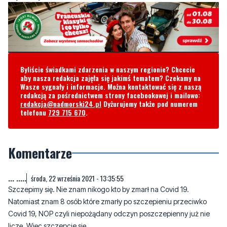
Byliście świadkami zdarzenia w naszym regionie? Chcecie
aby nasza redakcja zajęła się jakimś tematem? Czekamy na
Wasze sygnały i informacje. Można kontaktować się z naszą
redakcją za pośrednictwem strony facebookowej i mailowo:
redakcja@nadmorski24.pl
Dyżurujemy także pod numerem
telefonu
729 715 670
.
Komentarze
... .....
środa, 22 września 2021 - 13:35:55
Szczepimy się. Nie znam nikogo kto by zmarł na Covid 19.
Natomiast znam 8 osób które zmarły po szczepieniu przeciwko
Covid 19, NOP czyli niepożądany odczyn poszczepienny już nie
liczę. Więc szczepcie się.
71
16
Zgłoś komentarz
Odpowiedz na komentarz
Obyś nie był pierwszy bo tego nie
środa, 22 września 2021 -