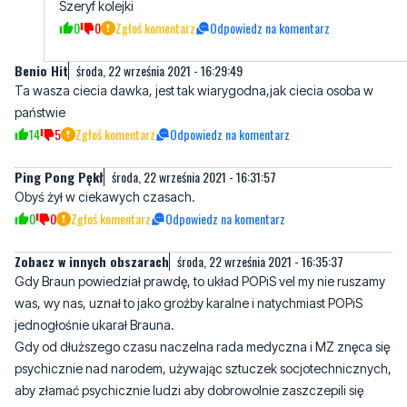
Benio Hit
środa, 22 września 2021 - 16:29:49
Ta wasza ciecia dawka, jest tak wiarygodna,jak ciecia osoba w
państwie
14
5
Zgłoś komentarz
Odpowiedz na komentarz
Ping Pong Pękł
środa, 22 września 2021 - 16:31:57
Obyś żył w ciekawych czasach.
0
0
Zgłoś komentarz
Odpowiedz na komentarz
Zobacz w innych obszarach
środa, 22 września 2021 - 16:35:37
Gdy Braun powiedział prawdę, to układ POPiS vel my nie ruszamy
was, wy nas, uznał to jako groźby karalne i natychmiast POPiS
jednogłośnie ukarał Brauna.
Gdy od dłuższego czasu naczelna rada medyczna i MZ znęca się
psychicznie nad narodem, używając sztuczek socjotechnicznych,
aby złamać psychicznie ludzi aby dobrowolnie zaszczepili się
eksperymentem medycznym, to POPiS jeszcze przyklaskuje na
karalne działania rady medycznej i MZ.
33
9
Zgłoś komentarz
Odpowiedz na komentarz