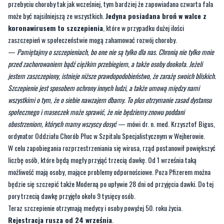
zaszczepień w społeczeństwie mogą zahamować rozwój choroby.
—
Pamiętajmy o szczepieniach, bo one nie są tylko dla nas. Chronią nie tylko mnie
przed zachorowaniem bądź ciężkim przebiegiem, a także osoby dookoła. Jeżeli
jestem zaszczepiony, istnieje niższe prawdopodobieństwo, że zarażę swoich bliskich.
Szczepienie jest sposobem ochrony innych ludzi, a także umową między nami
wszystkimi o tym, że o siebie nawzajem dbamy. To plus utrzymanie zasad dystansu
społecznego i maseczek może sprawić, że nie będziemy znowu poddani
obostrzeniom, których mamy wszyscy dosyć
— mówi dr. n. med. Krzysztof Bigus,
ordynator Oddziału Chorób Płuc w Szpitalu Specjalistycznym w Wejherowie.
W celu zapobiegania rozprzestrzeniania się wirusa, rząd postanowił powiększyć
liczbę osób, które będą mogły przyjąć trzecią dawkę. Od 1 września taką
możliwość mają osoby, mające problemy odpornościowe. Poza Pfizerem można
będzie się szczepić także Moderną po upływie 28 dni od przyjęcia dawki. Do tej
pory trzecią dawkę przyjęło około 9 tysięcy osób.
Teraz szczepienie otrzymają medycy i osoby powyżej 50. roku życia.
Rejestracja rusza od 24 września
.