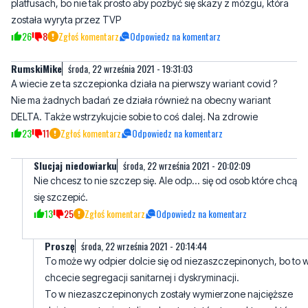
RumskiMike
środa, 22 września 2021 - 19:31:03
A wiecie ze ta szczepionka działa na pierwszy wariant covid ?
Nie ma żadnych badań ze działa również na obecny wariant
DELTA. Także wstrzykujcie sobie to coś dalej. Na zdrowie
23
11
Zgłoś komentarz
Odpowiedz na komentarz
Slucjaj niedowiarku
środa, 22 września 2021 - 20:02:09
Nie chcesz to nie szczep się. Ale odp... się od osob które chcą
się szczepić.
13
25
Zgłoś komentarz
Odpowiedz na komentarz
Proszę
środa, 22 września 2021 - 20:14:44
To może wy odpier dolcie się od niezaszczepinonych, bo to 
chcecie segregacji sanitarnej i dyskryminacji.
To w niezaszczepinonych zostały wymierzone najcięższe
działa w postaci wątpliwych autorytetów typu aktorzy którzy
promują szczepiene. Gdy jest coś dobre nie trzeba nahalnej
nagonki, aby się sprzedało. Ludzie sami między sobą by sobie