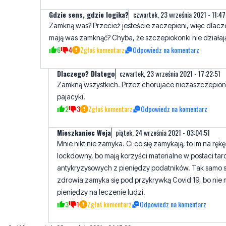
mają was zamknąć? Chyba, że szczepiokonki nie działaj
6
4
Zgłoś komentarz
Odpowiedz na komentarz
Dlaczego? Dlatego
czwartek, 23 września 2021 - 17:22:51
Zamkną wszystkich. Przez chorujace niezaszczepio
pajacyki.
2
3
Zgłoś komentarz
Odpowiedz na komentarz
Mieszkaniec Weja
piątek, 24 września 2021 - 03:04:51
Mnie nikt nie zamyka. Ci co się zamykają, to im na rękę
lockdowny, bo mają korzyści materialne w postaci tar
antykryzysowych z pieniędzy podatników. Tak samo 
zdrowia zamyka się pod przykrywką Covid 19, bo nie
pieniędzy na leczenie ludzi.
3
1
Zgłoś komentarz
Odpowiedz na komentarz
Antki
czwartek, 23 września 2021 - 04:17:09
Zajrzałem tak z czystej ciekawości a tu jak zawsze większość to
AntyDebile , mają problemy że inni się szczepią kto im broń.