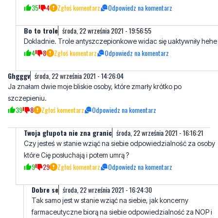
Dokladnie. Trole antyszczepionkowe widac się uaktywniły hehe
4
8
Zgłoś komentarz
Odpowiedz na komentarz
Ghgggv
środa, 22 września 2021 - 14:26:04
Ja znałam dwie moje bliskie osoby, które zmarły krótko po
szczepieniu.
39
8
Zgłoś komentarz
Odpowiedz na komentarz
Twoja głupota nie zna granic
środa, 22 września 2021 - 16:16:21
Czy jesteś w stanie wziąć na siebie odpowiedzialność za osoby
które Cię posłuchają i potem umrą ?
9
29
Zgłoś komentarz
Odpowiedz na komentarz
Dobre se
środa, 22 września 2021 - 16:24:30
Tak samo jest w stanie wziąć na siebie, jak koncerny
farmaceutyczne biorą na siebie odpowiedzialność za NOP i
zgony po szczepieniu. Po za tym szczepiene przeciwko Cov
19 jest dobrowolne i to ty podpisujesz, że bierzesz udział w
eksperymencie medycznym na własną odpowiedzialność.