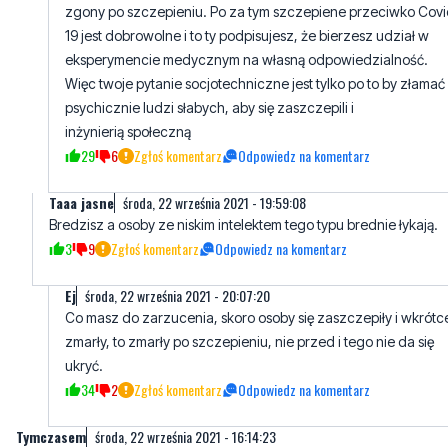
Więc twoje pytanie socjotechniczne jest tylko po to by złamać
psychicznie ludzi słabych, aby się zaszczepili i
inżynierią społeczną
29
6
Zgłoś komentarz
Odpowiedz na komentarz
Taaa jasne
środa, 22 września 2021 - 19:59:08
Bredzisz a osoby ze niskim intelektem tego typu brednie łykają.
3
9
Zgłoś komentarz
Odpowiedz na komentarz
Ej
środa, 22 września 2021 - 20:07:20
Co masz do zarzucenia, skoro osoby się zaszczepiły i wkrótc
zmarły, to zmarły po szczepieniu, nie przed i tego nie da się
ukryć.
34
2
Zgłoś komentarz
Odpowiedz na komentarz
Tymczasem
środa, 22 września 2021 - 16:14:23
Maski i szczepoki chronią przed wirusem, jak siatka ogrodzeniowa
przed komarami.
50
9
Zgłoś komentarz
Odpowiedz na komentarz