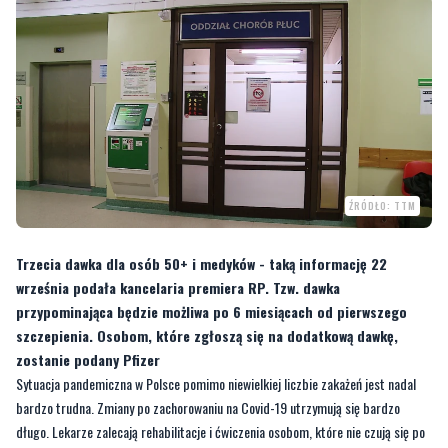
ŹRÓDŁO: TTM
Trzecia dawka dla osób 50+ i medyków - taką informację 22
września podała kancelaria premiera RP. Tzw. dawka
przypominająca będzie możliwa po 6 miesiącach od pierwszego
szczepienia. Osobom, które zgłoszą się na dodatkową dawkę,
zostanie podany Pfizer
Sytuacja pandemiczna w Polsce pomimo niewielkiej liczbie zakażeń jest nadal
bardzo trudna. Zmiany po zachorowaniu na Covid-19 utrzymują się bardzo
długo. Lekarze zalecają rehabilitacje i ćwiczenia osobom, które nie czują się po
przebyciu choroby tak jak wcześniej, tym bardziej że zapowiadana czwarta fala
może być najsilniejszą ze wszystkich.
Jedyna posiadana broń w walce z
koronawirusem to szczepienia
, które w przypadku dużej ilości