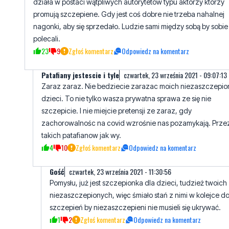
polecali.
23
9
Zgłoś komentarz
Odpowiedz na komentarz
Patafiany jestescie i tyle
czwartek, 23 września 2021 - 09:07:13
Zaraz zaraz. Nie bedziecie zarazac moich niezaszczepi
dzieci. To nie tylko wasza prywatna sprawa ze się nie
szczepicie. I nie miejcie pretensji ze zaraz, gdy
zachorowalnośc na covid wzrośnie nas pozamykają. Prze
takich patafianow jak wy.
4
10
Zgłoś komentarz
Odpowiedz na komentarz
Gość
czwartek, 23 września 2021 - 11:30:56
Pomysłu, już jest szczepionka dla dzieci, tudzież twoich
niezaszczepionych, więc śmiało stań z nimi w kolejce d
szczepień by niezaszczepieni nie musieli się ukrywać.
1
2
Zgłoś komentarz
Odpowiedz na komentarz
Gdzie sens, gdzie logika?
czwartek, 23 września 2021 - 11:47
Zamkną was? Przecież jesteście zaczepieni, więc dlac