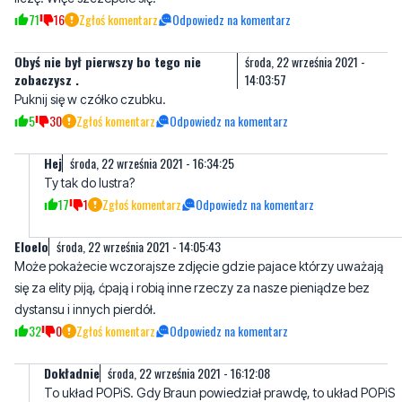
zobaczysz .
14:03:57
Puknij się w czółko czubku.
5
30
Zgłoś komentarz
Odpowiedz na komentarz
Hej
środa, 22 września 2021 - 16:34:25
Ty tak do lustra?
17
1
Zgłoś komentarz
Odpowiedz na komentarz
Eloelo
środa, 22 września 2021 - 14:05:43
Może pokażecie wczorajsze zdjęcie gdzie pajace którzy uważają
się za elity piją, ćpają i robią inne rzeczy za nasze pieniądze bez
dystansu i innych pierdół.
32
0
Zgłoś komentarz
Odpowiedz na komentarz
Dokładnie
środa, 22 września 2021 - 16:12:08
To układ POPiS. Gdy Braun powiedział prawdę, to układ POPiS
vel my nie ruszamy was, wy nas, uznał to jako groźby karalne i
natychmiast POPiS jednogłośnie ukarał Brauna.
Gdy od dłuższego czasu naczelna rada medyczna i MZ znęca