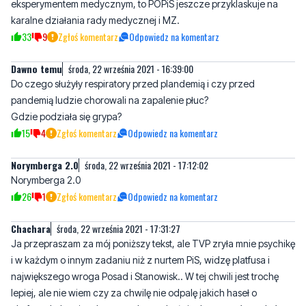
Dawno temu
środa, 22 września 2021 - 16:39:00
Do czego służyły respiratory przed plandemią i czy przed
pandemią ludzie chorowali na zapalenie płuc?
Gdzie podziała się grypa?
15
4
Zgłoś komentarz
Odpowiedz na komentarz
Norymberga 2.0
środa, 22 września 2021 - 17:12:02
Norymberga 2.0
26
1
Zgłoś komentarz
Odpowiedz na komentarz
Chachara
środa, 22 września 2021 - 17:31:27
Ja przepraszam za mój poniższy tekst, ale TVP zryła mnie psychikę
i w każdym o innym zadaniu niż z nurtem PiS, widzę platfusa i
największego wroga Posad i Stanowisk.. W tej chwili jest trochę
lepiej, ale nie wiem czy za chwilę nie odpalę jakich haseł o
platfusach, bo nie tak prosto aby pozbyć się skazy z mózgu, która
została wyryta przez TVP
26
8
Zgłoś komentarz
Odpowiedz na komentarz