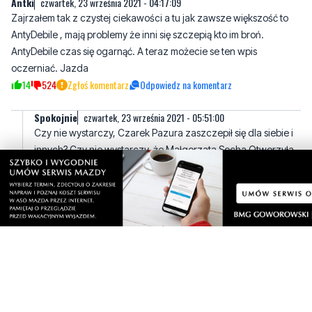
AntyDebile czas się ogarnąć. A teraz możecie se ten wpis
oczerniać. Jazda
14
524
Zgłoś komentarz
Odpowiedz na komentarz
Spokojnie
czwartek, 23 września 2021 - 05:51:00
Czy nie wystarczy, Czarek Pazura zaszczepił się dla siebie i
innych? Czy nie wystarczy, że Małgorzata Socha Otworzyła
drzwi do do? To jednak zwolennicy szczepień, nie znaczy, że
oni się zaszcepili, prowokują swoimi wypowiedziami
niezaszczepinonych do samobrony. Co najśmieszniejsze to
każdy argument zwolenników szczepień, można podważyć i na
dodatek sami podważają swoje teorie o zbawiennym
szczepieniu. Np Janda, która wzięła dwie dawki szczepionki
zapewne po to aby zwiększyć odporność, twierdzi, że zrobiła
test i ma mało przeciwciał. O reszcie jej wypowiedzi na temat
zaczęty do eksperymentu medycznego nie ma sensu się
wypowiadać.
21
3
Zgłoś komentarz
Odpowiedz na komentarz