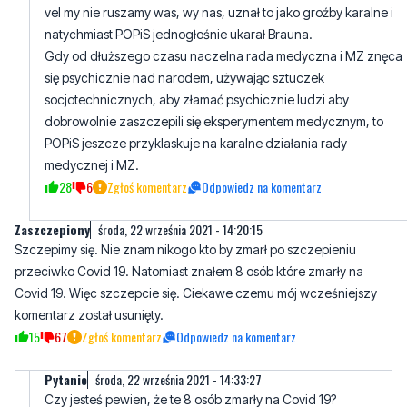
się psychicznie nad narodem, używając sztuczek
socjotechnicznych, aby złamać psychicznie ludzi aby
dobrowolnie zaszczepili się eksperymentem medycznym, to
POPiS jeszcze przyklaskuje na karalne działania rady
medycznej i MZ.
28
6
Zgłoś komentarz
Odpowiedz na komentarz
Zaszczepiony
środa, 22 września 2021 - 14:20:15
Szczepimy się. Nie znam nikogo kto by zmarł po szczepieniu
przeciwko Covid 19. Natomiast znałem 8 osób które zmarły na
Covid 19. Więc szczepcie się. Ciekawe czemu mój wcześniejszy
komentarz został usunięty.
15
67
Zgłoś komentarz
Odpowiedz na komentarz
Pytanie
środa, 22 września 2021 - 14:33:27
Czy jesteś pewien, że te 8 osób zmarły na Covid 19?
35
4
Zgłoś komentarz
Odpowiedz na komentarz
Bo to trole
środa, 22 września 2021 - 19:56:55