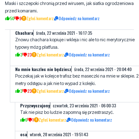
Chachara
środa, 22 września 2021 - 16:17:35
Znowu chachara kopiuje i wkleja i nic ale to nic merytorycznie
typowy mózg platfusa.
3
23
Zgłoś komentarz
Odpowiedz na komentarz
Na mnie kaszlec nie będziesz
środa, 22 września 2021 - 20:04:40
Poczekaj jak w kolejce trafisz bez maseczki na mnie w sklepie. 2
metry odstępu a jak nie to wypad z kolejki.
3
23
Zgłoś komentarz
Odpowiedz na komentarz
Przyzwyczajony
czwartek, 23 września 2021 - 06:00:33
Tak nie pisz bo ludzie zapomną się przestraszyć.
6
1
Zgłoś komentarz
Odpowiedz na komentarz
osa
wtorek, 28 września 2021 - 19:51:43
Szeryf kolejki
0
0
Zgłoś komentarz
Odpowiedz na komentarz