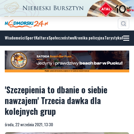
Wiadomości
Sport
Kultura
Społeczeństwo
Kronika policyjna
Turystyka
Fotoga
'Szczepienia to dbanie o siebie
nawzajem' Trzecia dawka dla
kolejnych grup
środa, 22 września 2021, 13:30