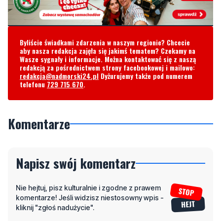
Byliście świadkami zdarzenia w naszym regionie? Chcecie
aby nasza redakcja zajęła się jakimś tematem? Czekamy na
Wasze sygnały i informacje. Można kontaktować się z naszą
redakcją za pośrednictwem strony facebookowej i mailowo:
redakcja@nadmorski24.pl
Dyżurujemy także pod numerem
telefonu
729 715 670
.
Komentarze
Napisz swój komentarz
Nie hejtuj, pisz kulturalnie i zgodne z prawem
komentarze! Jeśli widzisz niestosowny wpis -
kliknij "zgłoś nadużycie".
Imię / Podpis