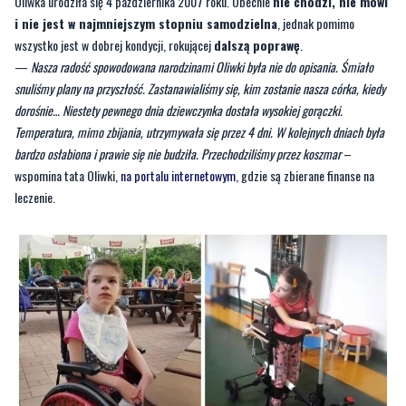
—
Nasza radość spowodowana narodzinami Oliwki była nie do opisania. Śmiało
snuliśmy plany na przyszłość. Zastanawialiśmy się, kim zostanie nasza córka, kiedy
dorośnie… Niestety pewnego dnia dziewczynka dostała wysokiej gorączki.
Temperatura, mimo zbijania, utrzymywała się przez 4 dni. W kolejnych dniach była
bardzo osłabiona i prawie się nie budziła. Przechodziliśmy przez koszmar
–
wspomina tata Oliwki,
na portalu internetowym
, gdzie są zbierane finanse na
leczenie.
ŹRÓDŁO: SIEPOMAGA.PL