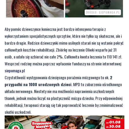
Aby pomóc dziewczynce konieczna jest bardzo intensywna terapia z
wykorzystaniem specjalistycznych sprzętów, które nie tylko są skuteczne, ale i
bardzo drogie. Rodzice dziewczynki mimo usilnych starań nie są wstanie pokryć
całkowitych kosztów rehabilitacji. Zbiórkę na leczenie Oliwki wsparło już 31
osób, a udało się uzbierać nie całe 2%. Całkowita kwota leczenia to 110 141 zł.
Wesprzeć rodzinę można poprzez wpłacenie funduszy na stronie internetowej
siepomaga.pl
Częstotliwość występowania dziecięcego porażenia mózgowego to ok.
2
przypadki na 1000 urodzonych dzieci
. MPD to zaburzenia ośrodkowego
układu nerwowego. Niestety nie ma możliwości naprawienia uszkodzonych
tkanek, jednak można liczyć na plastyczność mózgu dziecka. Przy odpowiedniej
rehabilitacji, terapeuci starają się tak poprowadzić leczenie by zminimalizować
skutki uszkodzeń.