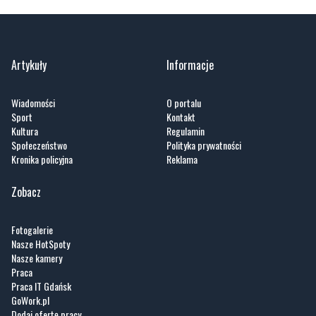
Artykuły
Informacje
Wiadomości
O portalu
Sport
Kontakt
Kultura
Regulamin
Społeczeństwo
Polityka prywatności
Kronika policyjna
Reklama
Zobacz
Fotogalerie
Nasze HotSpoty
Nasze kamery
Praca
Praca IT Gdańsk
GoWork.pl
Dodaj ofertę pracy
Nadmorski24.pl - portal informacyjny z Małego Trójmiasta Kaszubskiego. Twoja
codzienna dawka najnowszych wiadomości z najbliższej okolicy. Informacje