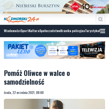
Wiadomości
Sport
Kultura
Społeczeństwo
Kronika policyjna
Turystyka
Fotoga
Pomóż Oliwce w walce o
samodzielność
środa, 22 września 2021, 08:00