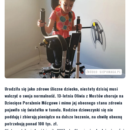
ŹRÓDŁO: SIEPOMAGA.PL
Urodziła się jako zdrowe śliczne dziecko, niestety dzisiaj musi
walczyć o swoja normalność. 13-letnia Oliwia z Mostów choruje na
Dziecięce Porażenie Mózgowe i mimo jej obecnego stanu zdrowia
pojawiło się światełko w tunelu. Rodzice dziewczynki się nie
poddają i zbierają pieniądze na dalsze leczenie, na chwilę obecną
potrzebują ponad 100 tys. zł.
Oliwka urodziła się 4 października 2007 roku. Obecnie
nie chodzi, nie mówi
i nie jest w najmniejszym stopniu samodzielna
, jednak pomimo
wszystko jest w dobrej kondycji, rokującej
dalszą poprawę
.