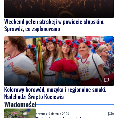
Weekend pełen atrakcji w powiecie słupskim.
Sprawdź, co zaplanowano
1
Kolorowy korowód, muzyka i regionalne smaki.
Nadchodzi Święto Kociewia
Wiadomości
czwartek, 6 sierpnia 2026
9
Nietrzeźwy opiekun jechał rowerem z
dzieckiem. Dziewczynka nie miała kasku