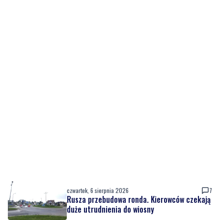
czwartek, 6 sierpnia 2026
7
Rusza przebudowa ronda. Kierowców czekają
duże utrudnienia do wiosny
czwartek, 6 sierpnia 2026
7
Nowy sprzęt z KPO już służy pacjentom, trwa
też rozbudowa placówki