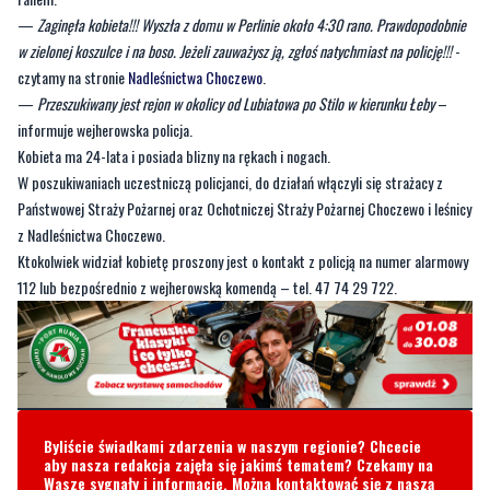
—
Zaginęła kobieta!!! Wyszła z domu w Perlinie około 4:30 rano. Prawdopodobnie
w zielonej koszulce i na boso. Jeżeli zauważysz ją, zgłoś natychmiast na policję!!!
-
czytamy na stronie
Nadleśnictwa Choczewo
.
—
Przeszukiwany jest rejon w okolicy od Lubiatowa po Stilo w kierunku Łeby
–
informuje wejherowska policja.
Kobieta ma 24-lata i posiada blizny na rękach i nogach.
W poszukiwaniach uczestniczą policjanci, do działań włączyli się strażacy z
Państwowej Straży Pożarnej oraz Ochotniczej Straży Pożarnej Choczewo i leśnicy
z Nadleśnictwa Choczewo.
Ktokolwiek widział kobietę proszony jest o kontakt z policją na numer alarmowy
112 lub bezpośrednio z wejherowską komendą – tel. 47 74 29 722.
Byliście świadkami zdarzenia w naszym regionie? Chcecie
aby nasza redakcja zajęła się jakimś tematem? Czekamy na
Wasze sygnały i informacje. Można kontaktować się z naszą