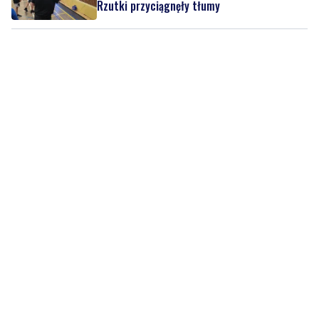
Rzutki przyciągnęły tłumy