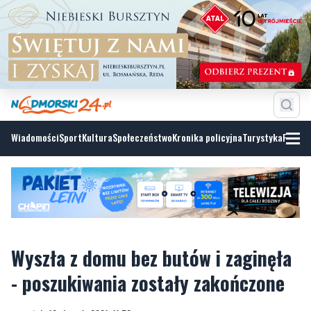
Wiadomości
Sport
Kultura
Społeczeństwo
Kronika policyjna
Turystyka
Fotoga
Wyszła z domu bez butów i zaginęła
- poszukiwania zostały zakończone