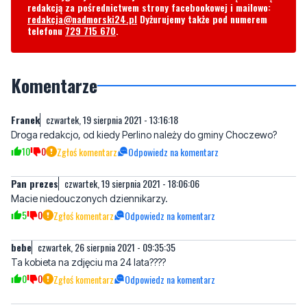
redakcją za pośrednictwem strony facebookowej i mailowo:
redakcja@nadmorski24.pl
Dyżurujemy także pod numerem
telefonu
729 715 670
.
Komentarze
Franek
czwartek, 19 sierpnia 2021 - 13:16:18
Droga redakcjo, od kiedy Perlino należy do gminy Choczewo?
10
0
Zgłoś komentarz
Odpowiedz na komentarz
Pan prezes
czwartek, 19 sierpnia 2021 - 18:06:06
Macie niedouczonych dziennikarzy.
5
0
Zgłoś komentarz
Odpowiedz na komentarz
bebe
czwartek, 26 sierpnia 2021 - 09:35:35
Ta kobieta na zdjęciu ma 24 lata????
0
0
Zgłoś komentarz
Odpowiedz na komentarz